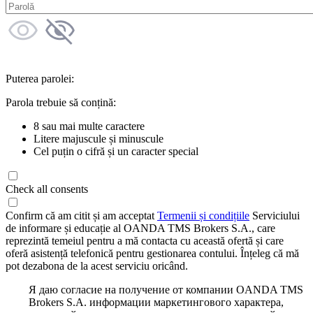
Puterea parolei:
Parola trebuie să conțină:
8 sau mai multe caractere
Litere majuscule și minuscule
Cel puțin o cifră și un caracter special
Check all consents
Confirm că am citit și am acceptat
Termenii și condițiile
Serviciului
de informare și educație al OANDA TMS Brokers S.A., care
reprezintă temeiul pentru a mă contacta cu această ofertă și care
oferă asistență telefonică pentru gestionarea contului. Înțeleg că mă
pot dezabona de la acest serviciu oricând.
Я даю согласие на получение от компании OANDA TMS
Brokers S.A. информации маркетингового характера,