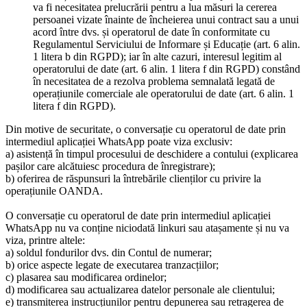
va fi necesitatea prelucrării pentru a lua măsuri la cererea
persoanei vizate înainte de încheierea unui contract sau a unui
acord între dvs. și operatorul de date în conformitate cu
Regulamentul Serviciului de Informare și Educație (art. 6 alin.
1 litera b din RGPD); iar în alte cazuri, interesul legitim al
operatorului de date (art. 6 alin. 1 litera f din RGPD) constând
în necesitatea de a rezolva problema semnalată legată de
operațiunile comerciale ale operatorului de date (art. 6 alin. 1
litera f din RGPD).
Din motive de securitate, o conversație cu operatorul de date prin
intermediul aplicației WhatsApp poate viza exclusiv:
a) asistență în timpul procesului de deschidere a contului (explicarea
pașilor care alcătuiesc procedura de înregistrare);
b) oferirea de răspunsuri la întrebările clienților cu privire la
operațiunile OANDA.
O conversație cu operatorul de date prin intermediul aplicației
WhatsApp nu va conține niciodată linkuri sau atașamente și nu va
viza, printre altele:
a) soldul fondurilor dvs. din Contul de numerar;
b) orice aspecte legate de executarea tranzacțiilor;
c) plasarea sau modificarea ordinelor;
d) modificarea sau actualizarea datelor personale ale clientului;
e) transmiterea instrucțiunilor pentru depunerea sau retragerea de