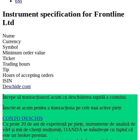
6M
Instrument specification for Frontline
Ltd
Nume
Currency
Symbol
Minimum order value
Ticker
Trading hours
Tip
Hours of accepting orders
ISIN
Deschide cont
Începe să tranzacționezi acum cu deschiderea rapidă a contului.
Înscrie-te acum pentru a tranzacționa pe cele mai active piețe
CONTO DESCHIS
Cu peste 20 de ani de experiență pe piețe, instrumente de analiză de
vârf și mii de clienți mulțumiți, OANDA se mândrește cu faptul că
este un broker premiat.