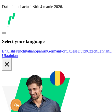
Data ultimei actualizări: 4 martie 2026.
Select your language
English
French
Italian
Spanish
German
Portuguese
Dutch
Czech
Latvian
L
Ukrainian
×