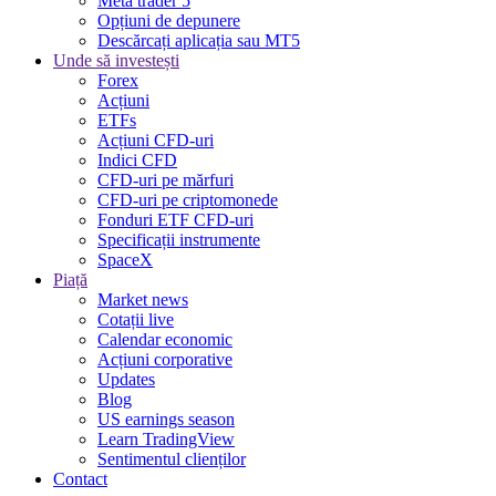
Meta trader 5
Opțiuni de depunere
Descărcați aplicația sau MT5
Unde să investești
Forex
Acțiuni
ETFs
Acțiuni CFD-uri
Indici CFD
CFD-uri pe mărfuri
CFD-uri pe criptomonede
Fonduri ETF CFD-uri
Specificații instrumente
SpaceX
Piață
Market news
Cotații live
Calendar economic
Acțiuni corporative
Updates
Blog
US earnings season
Learn TradingView
Sentimentul clienților
Contact