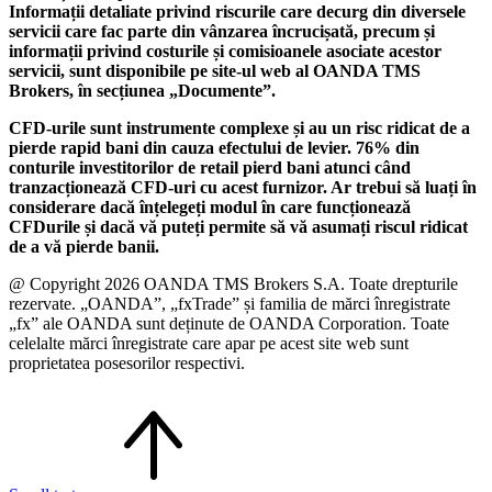
Informații detaliate privind riscurile care decurg din diversele
servicii care fac parte din vânzarea încrucișată, precum și
informații privind costurile și comisioanele asociate acestor
servicii, sunt disponibile pe site-ul web al OANDA TMS
Brokers, în secțiunea „Documente”.
CFD-urile sunt instrumente complexe și au un risc ridicat de a
pierde rapid bani din cauza efectului de levier. 76% din
conturile investitorilor de retail pierd bani atunci când
tranzacționează CFD-uri cu acest furnizor. Ar trebui să luați în
considerare dacă înțelegeți modul în care funcționează
CFDurile și dacă vă puteți permite să vă asumați riscul ridicat
de a vă pierde banii.
@ Copyright 2026 OANDA TMS Brokers S.A. Toate drepturile
rezervate. „OANDA”, „fxTrade” și familia de mărci înregistrate
„fx” ale OANDA sunt deținute de OANDA Corporation. Toate
celelalte mărci înregistrate care apar pe acest site web sunt
proprietatea posesorilor respectivi.