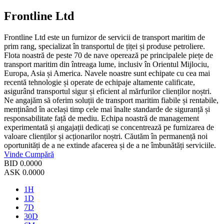
Frontline Ltd
Frontline Ltd este un furnizor de servicii de transport maritim de
prim rang, specializat în transportul de țiței și produse petroliere.
Flota noastră de peste 70 de nave operează pe principalele piețe de
transport maritim din întreaga lume, inclusiv în Orientul Mijlociu,
Europa, Asia și America. Navele noastre sunt echipate cu cea mai
recentă tehnologie și operate de echipaje altamente calificate,
asigurând transportul sigur și eficient al mărfurilor clienților noștri.
Ne angajăm să oferim soluții de transport maritim fiabile și rentabile,
menținând în același timp cele mai înalte standarde de siguranță și
responsabilitate față de mediu. Echipa noastră de management
experimentată și angajații dedicați se concentrează pe furnizarea de
valoare clienților și acționarilor noștri. Căutăm în permanență noi
oportunități de a ne extinde afacerea și de a ne îmbunătăți serviciile.
Vinde
Cumpără
BID
0.0000
ASK
0.0000
1H
1D
7D
30D