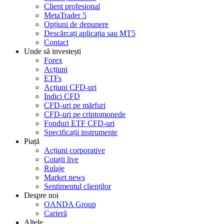
Client profesional
MetaTrader 5
Opțiuni de depunere
Descărcați aplicația sau MT5
Contact
Unde să investești
Forex
Acțiuni
ETFs
Acțiuni CFD-uri
Indici CFD
CFD-uri pe mărfuri
CFD-uri pe criptomonede
Fonduri ETF CFD-uri
Specificații instrumente
Piață
Acțiuni corporative
Cotații live
Rulaje
Market news
Sentimentul clienților
Despre noi
OANDA Group
Carieră
Altele