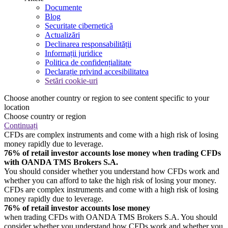
Documente
Blog
Securitate cibernetică
Actualizări
Declinarea responsabilității
Informații juridice
Politica de confidențialitate
Declarație privind accesibilitatea
Setări cookie-uri
Choose another country or region to see content specific to your
location
Choose country or region
Continuați
CFDs are complex instruments and come with a high risk of losing
money rapidly due to leverage.
76% of retail investor accounts lose money when trading CFDs
with OANDA TMS Brokers S.A.
You should consider whether you understand how CFDs work and
whether you can afford to take the high risk of losing your money.
CFDs are complex instruments and come with a high risk of losing
money rapidly due to leverage.
76% of retail investor accounts lose money
when trading CFDs with OANDA TMS Brokers S.A. You should
consider whether you understand how CFDs work and whether you