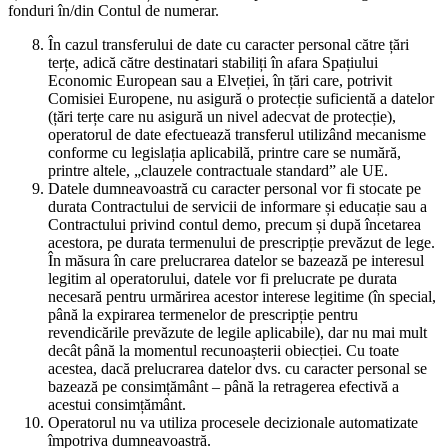
fonduri în/din Contul de numerar.
În cazul transferului de date cu caracter personal către țări
terțe, adică către destinatari stabiliți în afara Spațiului
Economic European sau a Elveției, în țări care, potrivit
Comisiei Europene, nu asigură o protecție suficientă a datelor
(țări terțe care nu asigură un nivel adecvat de protecție),
operatorul de date efectuează transferul utilizând mecanisme
conforme cu legislația aplicabilă, printre care se numără,
printre altele, „clauzele contractuale standard” ale UE.
Datele dumneavoastră cu caracter personal vor fi stocate pe
durata Contractului de servicii de informare și educație sau a
Contractului privind contul demo, precum și după încetarea
acestora, pe durata termenului de prescripție prevăzut de lege.
În măsura în care prelucrarea datelor se bazează pe interesul
legitim al operatorului, datele vor fi prelucrate pe durata
necesară pentru urmărirea acestor interese legitime (în special,
până la expirarea termenelor de prescripție pentru
revendicările prevăzute de legile aplicabile), dar nu mai mult
decât până la momentul recunoașterii obiecției. Cu toate
acestea, dacă prelucrarea datelor dvs. cu caracter personal se
bazează pe consimțământ – până la retragerea efectivă a
acestui consimțământ.
Operatorul nu va utiliza procesele decizionale automatizate
împotriva dumneavoastră.