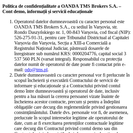
Politica de confidențialitate a OANDA TMS Brokers S.A. –
Cont demo, informații și servicii educaționale
Operatorul datelor dumneavoastră cu caracter personal este
OANDA TMS Brokers S.A., cu sediul în Varșovia, str.
Rondo Daszyńskiego nr. 1, 00-843 Varșovia, cod fiscal (NIP):
526-275-91-31, pentru care Tribunalul Districtual al Capitalei
Varșovia din Varșovia, Secția a XIII-a Comercială a
Registrului Național Judiciar, păstrează dosarele de
înregistrare sub numărul KRS: 0000204776, capital social 3
537 560 PLN (varsat integral). Responsabilul cu protecția
datelor numit de operatorul de date poate fi contactat prin e-
mail:
odo@tms.pl
.
Datele dumneavoastră cu caracter personal vor fi prelucrate în
scopul încheierii și executării Contractului de servicii de
informare și educaționale și a Contractului privind contul
demo între dumneavoastră și operatorul de date, inclusiv
pentru a lua măsuri la cererea persoanei vizate înainte de
încheierea acestor contracte, precum și pentru a îndeplini
obligațiile care decurg din reglementările privind gestionarea
consimțământului. Datele dvs. personale vor fi, de asemenea,
prelucrate în scopul intereselor legitime ale operatorului de
date, cum ar fi exercitarea pretențiilor contractuale legitime
care decurg din Contractul privind contul demo sau din