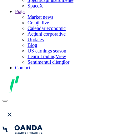
Specificații instrumente
SpaceX
Piață
Market news
Cotații live
Calendar economic
Acțiuni corporative
Updates
Blog
US earnings season
Learn TradingView
Sentimentul clienților
Contact