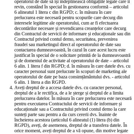
operatorul de date să își îndeplinească obligațiile legale care îi
revin, constând în special în gestionarea conformă – articolul
6 alineatul 1 litera c din RGPD; c. în măsura în care
prelucrarea este necesară pentru scopurile care decurg din
interesele legitime ale operatorului, cum ar fi efectuarea
decontărilor necesare și revendicarea creanțelor care decurg
din Contractul de servicii de informare și educaționale sau din
Contractul privind contul demo, securitatea, prevenirea
fraudei sau marketingul direct al operatorului de date sau
contactarea dumneavoastră, în cazul în care acest lucru este
justificat în special de o solicitare primită de la dumneavoastră
și de domeniul de activitate al operatorului de date – articolul
6 alin. 1 litera f din RGPD; d. în măsura în care datele dvs. cu
caracter personal sunt prelucrate în scopuri de marketing ale
operatorului de date pe baza consimțământului dvs. - articolul
6 alin. 1 litera a din RGPD.
Aveți dreptul de a accesa datele dvs. cu caracter personal,
dreptul de a le rectifica, de a le șterge și dreptul de a limita
prelucrarea datelor. În măsura în care prelucrarea este necesară
pentru executarea Contractului de servicii de informare și
educaționale sau a Contractului privind contul demo la care
sunteți parte sau pentru a da curs cererii dvs. înainte de
încheierea acestora (articolul 6 alineatul (1) litera (b) din
RGPD), aveți, de asemenea, dreptul de a transfera datele. În
orice moment, aveți dreptul de a vă opune, din motive legate