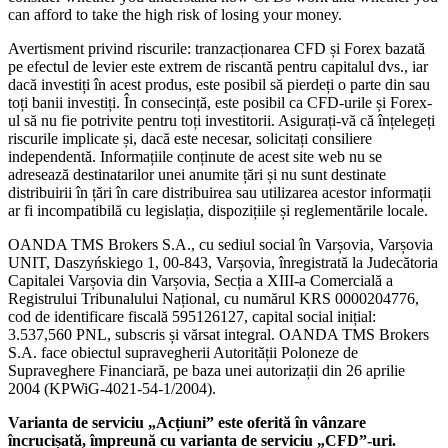
can afford to take the high risk of losing your money.
Avertisment privind riscurile: tranzacționarea CFD și Forex bazată
pe efectul de levier este extrem de riscantă pentru capitalul dvs., iar
dacă investiți în acest produs, este posibil să pierdeți o parte din sau
toți banii investiți. În consecință, este posibil ca CFD-urile și Forex-
ul să nu fie potrivite pentru toți investitorii. Asigurați-vă că înțelegeți
riscurile implicate și, dacă este necesar, solicitați consiliere
independentă. Informațiile conținute de acest site web nu se
adresează destinatarilor unei anumite țări și nu sunt destinate
distribuirii în țări în care distribuirea sau utilizarea acestor informații
ar fi incompatibilă cu legislația, dispozițiile și reglementările locale.
OANDA TMS Brokers S.A., cu sediul social în Varșovia, Varșovia
UNIT, Daszyńskiego 1, 00-843, Varșovia, înregistrată la Judecătoria
Capitalei Varșovia din Varșovia, Secția a XIII-a Comercială a
Registrului Tribunalului Național, cu numărul KRS 0000204776,
cod de identificare fiscală 595126127, capital social inițial:
3.537,560 PNL, subscris și vărsat integral. OANDA TMS Brokers
S.A. face obiectul supravegherii Autorității Poloneze de
Supraveghere Financiară, pe baza unei autorizații din 26 aprilie
2004 (KPWiG-4021-54-1/2004).
Varianta de serviciu „Acțiuni” este oferită în vânzare
încrucișată, împreună cu varianta de serviciu „CFD”-uri.