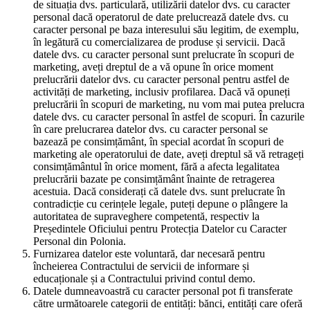
de situația dvs. particulară, utilizării datelor dvs. cu caracter
personal dacă operatorul de date prelucrează datele dvs. cu
caracter personal pe baza interesului său legitim, de exemplu,
în legătură cu comercializarea de produse și servicii. Dacă
datele dvs. cu caracter personal sunt prelucrate în scopuri de
marketing, aveți dreptul de a vă opune în orice moment
prelucrării datelor dvs. cu caracter personal pentru astfel de
activități de marketing, inclusiv profilarea. Dacă vă opuneți
prelucrării în scopuri de marketing, nu vom mai putea prelucra
datele dvs. cu caracter personal în astfel de scopuri. În cazurile
în care prelucrarea datelor dvs. cu caracter personal se
bazează pe consimțământ, în special acordat în scopuri de
marketing ale operatorului de date, aveți dreptul să vă retrageți
consimțământul în orice moment, fără a afecta legalitatea
prelucrării bazate pe consimțământ înainte de retragerea
acestuia. Dacă considerați că datele dvs. sunt prelucrate în
contradicție cu cerințele legale, puteți depune o plângere la
autoritatea de supraveghere competentă, respectiv la
Președintele Oficiului pentru Protecția Datelor cu Caracter
Personal din Polonia.
Furnizarea datelor este voluntară, dar necesară pentru
încheierea Contractului de servicii de informare și
educaționale și a Contractului privind contul demo.
Datele dumneavoastră cu caracter personal pot fi transferate
către următoarele categorii de entități: bănci, entități care oferă