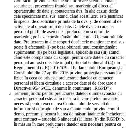
Contractul privind serviciile de informare și educaționale,
securitatea, prevenirea fraudei sau marketingul direct al
operatorului de date și contactarea dvs. în alte cazuri decât
cele specificate mai sus, atunci când acest lucru este justificat
în special de o solicitare primită de la dvs. și de domeniul de
activitate al operatorului de date. Datele dvs. cu caracter
personal pot fi, de asemenea, prelucrate în scopuri de
marketing pe baza consimțământului acordat Operatorului de
date. Prelucrarea în alte scopuri decât cele menționate mai sus
poate fi efectuată: (i) pe baza obținerii unui consimțământ
suplimentar, (ii) pe baza legislației aplicabile sau (iii) atunci
când este compatibilă cu scopul pentru care datele cu caracter
personal au fost colectate inițial (articolul 6 alineatul (4) din
Regulamentul (UE) 2016/679 al Parlamentului European și al
Consiliului din 27 aprilie 2016 privind protecția persoanelor
fizice în ceea ce privește prelucrarea datelor cu caracter
personal și libera circulație a acestor date și de abrogare a
Directivei 95/46/CE, denumit în continuare „RGPD”).
Temeiul juridic pentru prelucrarea datelor dumneavoastră cu
caracter personal este: a. în măsura în care prelucrarea este
necesară pentru executarea Contractului de servicii de
informare și educaționale sau a Contractului privind contul
demo, precum și pentru luarea de măsuri înainte de încheierea
unui contract – articolul 6 alineatul (1) litera (b) din RGPD; b.
în măsura în care prelucrarea datelor este necesară pentru ca