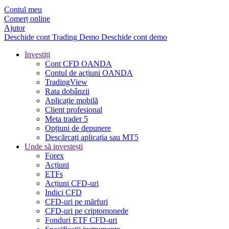
Contul meu
Comerț online
Ajutor
Deschide cont
Trading
Demo
Deschide cont demo
Investiți
Cont CFD OANDA
Contul de acțiuni OANDA
TradingView
Rata dobânzii
Aplicație mobilă
Client profesional
Meta trader 5
Opțiuni de depunere
Descărcați aplicația sau MT5
Unde să investești
Forex
Acțiuni
ETFs
Acțiuni CFD-uri
Indici CFD
CFD-uri pe mărfuri
CFD-uri pe criptomonede
Fonduri ETF CFD-uri