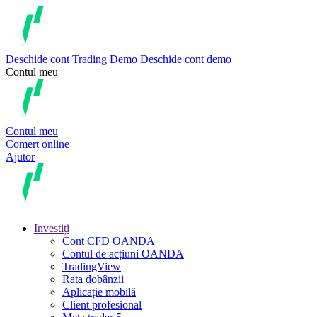
Deschide cont
Trading
Demo
Deschide cont demo
Contul meu
Contul meu
Comerț online
Ajutor
Investiți
Cont CFD OANDA
Contul de acțiuni OANDA
TradingView
Rata dobânzii
Aplicație mobilă
Client profesional