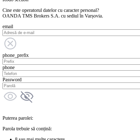
Cine este operatorul datelor cu caracter personal?
OANDA TMS Brokers S.A. cu sediul în Varșovia.
email
phone_prefix
phone
Password
Puterea parolei:
Parola trebuie să conțină:
8 sau mai multe caractere