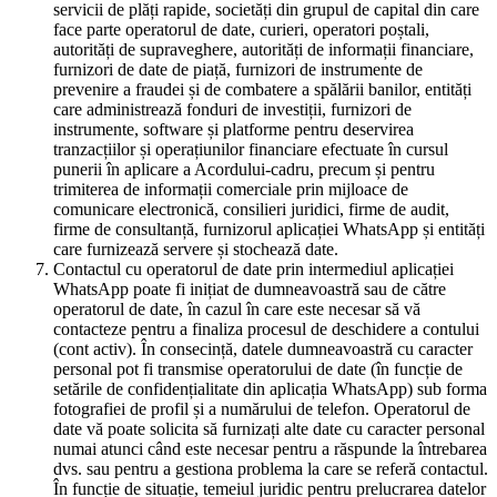
servicii de plăți rapide, societăți din grupul de capital din care
face parte operatorul de date, curieri, operatori poștali,
autorități de supraveghere, autorități de informații financiare,
furnizori de date de piață, furnizori de instrumente de
prevenire a fraudei și de combatere a spălării banilor, entități
care administrează fonduri de investiții, furnizori de
instrumente, software și platforme pentru deservirea
tranzacțiilor și operațiunilor financiare efectuate în cursul
punerii în aplicare a Acordului-cadru, precum și pentru
trimiterea de informații comerciale prin mijloace de
comunicare electronică, consilieri juridici, firme de audit,
firme de consultanță, furnizorul aplicației WhatsApp și entități
care furnizează servere și stochează date.
Contactul cu operatorul de date prin intermediul aplicației
WhatsApp poate fi inițiat de dumneavoastră sau de către
operatorul de date, în cazul în care este necesar să vă
contacteze pentru a finaliza procesul de deschidere a contului
(cont activ). În consecință, datele dumneavoastră cu caracter
personal pot fi transmise operatorului de date (în funcție de
setările de confidențialitate din aplicația WhatsApp) sub forma
fotografiei de profil și a numărului de telefon. Operatorul de
date vă poate solicita să furnizați alte date cu caracter personal
numai atunci când este necesar pentru a răspunde la întrebarea
dvs. sau pentru a gestiona problema la care se referă contactul.
În funcție de situație, temeiul juridic pentru prelucrarea datelor