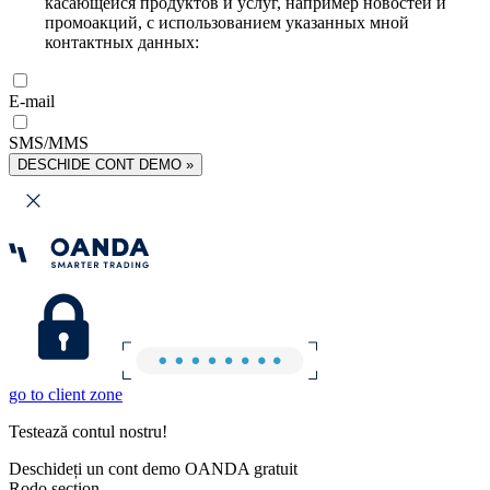
касающейся продуктов и услуг, например новостей и
промоакций, с использованием указанных мной
контактных данных:
E-mail
SMS/MMS
DESCHIDE CONT DEMO »
go to client zone
Testează contul nostru!
Deschideți un cont demo OANDA gratuit
Rodo section