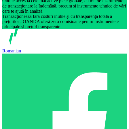
Obține acces la cele mai active piețe globale, cu mii de instrumente
de tranzacționare la îndemână, precum și instrumente tehnice de vârf
care te ajută în analiză.
Tranzacționează fără costuri inutile și cu transparență totală a
prețurilor - OANDA oferă zero comisioane pentru instrumentele
principale și prețuri transparente.
Romanian