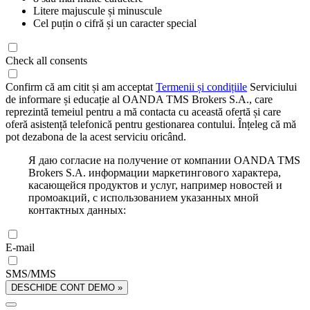
Litere majuscule și minuscule
Cel puțin o cifră și un caracter special
Check all consents
Confirm că am citit și am acceptat
Termenii și condițiile
Serviciului
de informare și educație al OANDA TMS Brokers S.A., care
reprezintă temeiul pentru a mă contacta cu această ofertă și care
oferă asistență telefonică pentru gestionarea contului. Înțeleg că mă
pot dezabona de la acest serviciu oricând.
Я даю согласие на получение от компании OANDA TMS
Brokers S.A. информации маркетингового характера,
касающейся продуктов и услуг, например новостей и
промоакций, с использованием указанных мной
контактных данных:
E-mail
SMS/MMS
DESCHIDE CONT DEMO »