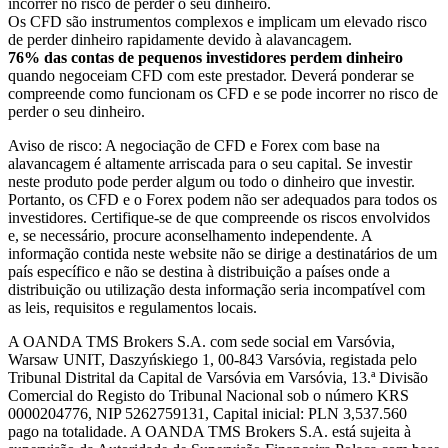
incorrer no risco de perder o seu dinheiro.
Os CFD são instrumentos complexos e implicam um elevado risco
de perder dinheiro rapidamente devido à alavancagem.
76% das contas de pequenos investidores perdem dinheiro
quando negoceiam CFD com este prestador. Deverá ponderar se
compreende como funcionam os CFD e se pode incorrer no risco de
perder o seu dinheiro.
Aviso de risco: A negociação de CFD e Forex com base na
alavancagem é altamente arriscada para o seu capital. Se investir
neste produto pode perder algum ou todo o dinheiro que investir.
Portanto, os CFD e o Forex podem não ser adequados para todos os
investidores. Certifique-se de que compreende os riscos envolvidos
e, se necessário, procure aconselhamento independente. A
informação contida neste website não se dirige a destinatários de um
país específico e não se destina à distribuição a países onde a
distribuição ou utilização desta informação seria incompatível com
as leis, requisitos e regulamentos locais.
A OANDA TMS Brokers S.A. com sede social em Varsóvia,
Warsaw UNIT, Daszyńskiego 1, 00-843 Varsóvia, registada pelo
Tribunal Distrital da Capital de Varsóvia em Varsóvia, 13.ª Divisão
Comercial do Registo do Tribunal Nacional sob o número KRS
0000204776, NIP 5262759131, Capital inicial: PLN 3,537.560
pago na totalidade. A OANDA TMS Brokers S.A. está sujeita à