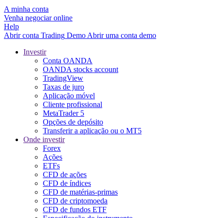
A minha conta
Venha negociar online
Help
Abrir conta
Trading
Demo
Abrir uma conta demo
Investir
Conta OANDA
OANDA stocks account
TradingView
Taxas de juro
Aplicação móvel
Cliente profissional
MetaTrader 5
Opções de depósito
Transferir a aplicação ou o MT5
Onde investir
Forex
Ações
ETFs
CFD de ações
CFD de índices
CFD de matérias-primas
CFD de criptomoeda
CFD de fundos ETF