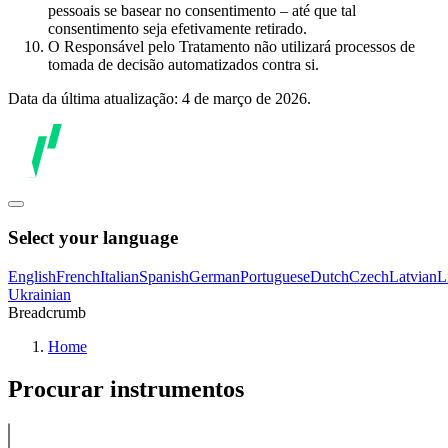
pessoais se basear no consentimento – até que tal
consentimento seja efetivamente retirado.
O Responsável pelo Tratamento não utilizará processos de
tomada de decisão automatizados contra si.
Data da última atualização: 4 de março de 2026.
Select your language
English
French
Italian
Spanish
German
Portuguese
Dutch
Czech
Latvian
L
Ukrainian
Breadcrumb
Home
Procurar instrumentos