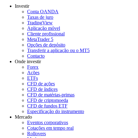
Investir
Conta OANDA
Taxas de juro
TradingView
Aplicação móvel
Cliente profissional
MetaTrader 5
Opções de depósito
Transferir a aplicação ou o MT5
Contacto
Onde investir
Forex
Ações
ETFs
CFD de ações
CFD de índices
CFD de matérias-primas
CFD de criptomoeda
CFD de fundos ETF
Especificação do instrumento
Mercado
Eventos corporativos
Cotações em tempo real
Rollovers