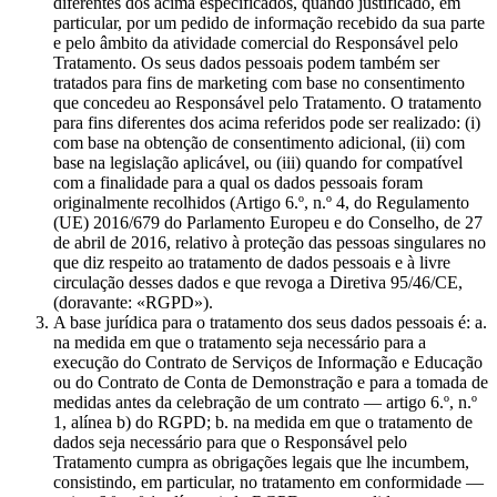
diferentes dos acima especificados, quando justificado, em
particular, por um pedido de informação recebido da sua parte
e pelo âmbito da atividade comercial do Responsável pelo
Tratamento. Os seus dados pessoais podem também ser
tratados para fins de marketing com base no consentimento
que concedeu ao Responsável pelo Tratamento. O tratamento
para fins diferentes dos acima referidos pode ser realizado: (i)
com base na obtenção de consentimento adicional, (ii) com
base na legislação aplicável, ou (iii) quando for compatível
com a finalidade para a qual os dados pessoais foram
originalmente recolhidos (Artigo 6.º, n.º 4, do Regulamento
(UE) 2016/679 do Parlamento Europeu e do Conselho, de 27
de abril de 2016, relativo à proteção das pessoas singulares no
que diz respeito ao tratamento de dados pessoais e à livre
circulação desses dados e que revoga a Diretiva 95/46/CE,
(doravante: «RGPD»).
A base jurídica para o tratamento dos seus dados pessoais é: a.
na medida em que o tratamento seja necessário para a
execução do Contrato de Serviços de Informação e Educação
ou do Contrato de Conta de Demonstração e para a tomada de
medidas antes da celebração de um contrato — artigo 6.º, n.º
1, alínea b) do RGPD; b. na medida em que o tratamento de
dados seja necessário para que o Responsável pelo
Tratamento cumpra as obrigações legais que lhe incumbem,
consistindo, em particular, no tratamento em conformidade —