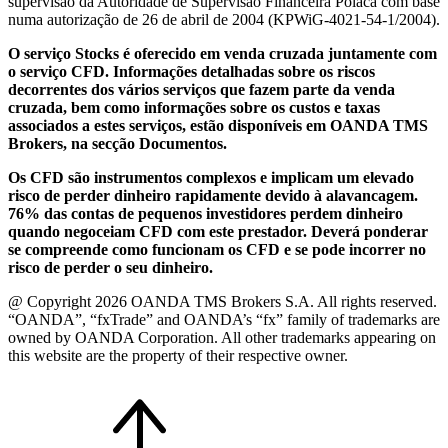
supervisão da Autoridade de Supervisão Financeira Polaca com base
numa autorização de 26 de abril de 2004 (KPWiG-4021-54-1/2004).
O serviço Stocks é oferecido em venda cruzada juntamente com
o serviço CFD. Informações detalhadas sobre os riscos
decorrentes dos vários serviços que fazem parte da venda
cruzada, bem como informações sobre os custos e taxas
associados a estes serviços, estão disponíveis em OANDA TMS
Brokers, na secção Documentos.
Os CFD são instrumentos complexos e implicam um elevado
risco de perder dinheiro rapidamente devido à alavancagem.
76% das contas de pequenos investidores perdem dinheiro
quando negoceiam CFD com este prestador. Deverá ponderar
se compreende como funcionam os CFD e se pode incorrer no
risco de perder o seu dinheiro.
@ Copyright 2026 OANDA TMS Brokers S.A. All rights reserved.
“OANDA”, “fxTrade” and OANDA’s “fx” family of trademarks are
owned by OANDA Corporation. All other trademarks appearing on
this website are the property of their respective owner.