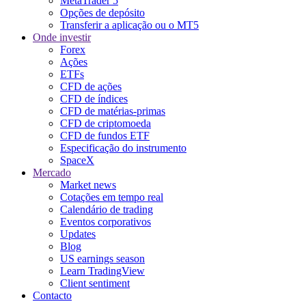
MetaTrader 5
Opções de depósito
Transferir a aplicação ou o MT5
Onde investir
Forex
Ações
ETFs
CFD de ações
CFD de índices
CFD de matérias-primas
CFD de criptomoeda
CFD de fundos ETF
Especificação do instrumento
SpaceX
Mercado
Market news
Cotações em tempo real
Calendário de trading
Eventos corporativos
Updates
Blog
US earnings season
Learn TradingView
Client sentiment
Contacto