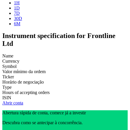
1H
1D
7D
30D
6M
Instrument specification for Frontline
Ltd
Name
Currency
Symbol
Valor mínimo da ordem
Ticker
Horário de negociação
Type
Hours of accepting orders
ISIN
Abrir conta
Abertura rápida de conta, comece já a investir
Descubra como se antecipar à concorrência.