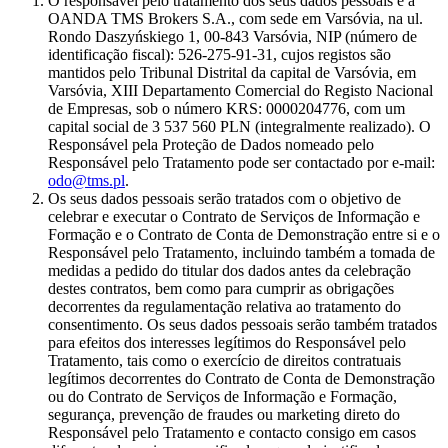
O responsável pelo tratamento dos seus dados pessoais é a
OANDA TMS Brokers S.A., com sede em Varsóvia, na ul.
Rondo Daszyńskiego 1, 00-843 Varsóvia, NIP (número de
identificação fiscal): 526-275-91-31, cujos registos são
mantidos pelo Tribunal Distrital da capital de Varsóvia, em
Varsóvia, XIII Departamento Comercial do Registo Nacional
de Empresas, sob o número KRS: 0000204776, com um
capital social de 3 537 560 PLN (integralmente realizado). O
Responsável pela Proteção de Dados nomeado pelo
Responsável pelo Tratamento pode ser contactado por e-mail:
odo@tms.pl
.
Os seus dados pessoais serão tratados com o objetivo de
celebrar e executar o Contrato de Serviços de Informação e
Formação e o Contrato de Conta de Demonstração entre si e o
Responsável pelo Tratamento, incluindo também a tomada de
medidas a pedido do titular dos dados antes da celebração
destes contratos, bem como para cumprir as obrigações
decorrentes da regulamentação relativa ao tratamento do
consentimento. Os seus dados pessoais serão também tratados
para efeitos dos interesses legítimos do Responsável pelo
Tratamento, tais como o exercício de direitos contratuais
legítimos decorrentes do Contrato de Conta de Demonstração
ou do Contrato de Serviços de Informação e Formação,
segurança, prevenção de fraudes ou marketing direto do
Responsável pelo Tratamento e contacto consigo em casos