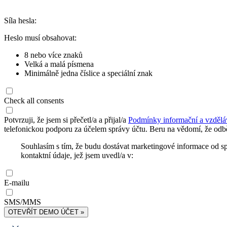
Síla hesla:
Heslo musí obsahovat:
8 nebo více znaků
Velká a malá písmena
Minimálně jedna číslice a speciální znak
Check all consents
Potvrzuji, že jsem si přečetl/a a přijal/a
Podmínky informační a vzdělá
telefonickou podporu za účelem správy účtu. Beru na vědomí, že odbě
Souhlasím s tím, že budu dostávat marketingové informace od s
kontaktní údaje, jež jsem uvedl/a v:
E-mailu
SMS/MMS
OTEVŘÍT DEMO ÚČET »