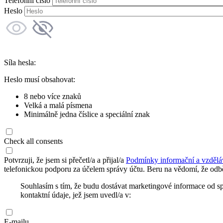
Telefonní číslo
Heslo
Síla hesla:
Heslo musí obsahovat:
8 nebo více znaků
Velká a malá písmena
Minimálně jedna číslice a speciální znak
Check all consents
Potvrzuji, že jsem si přečetl/a a přijal/a
Podmínky informační a vzdělá
telefonickou podporu za účelem správy účtu. Beru na vědomí, že odbě
Souhlasím s tím, že budu dostávat marketingové informace od s
kontaktní údaje, jež jsem uvedl/a v:
E-mailu