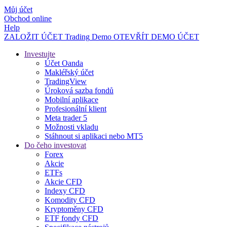
Můj účet
Obchod online
Help
ZALOŽIT ÚČET
Trading
Demo
OTEVŘÍT DEMO ÚČET
Investujte
Účet Oanda
Makléřský účet
TradingView
Úroková sazba fondů
Mobilní aplikace
Profesionální klient
Meta trader 5
Možnosti vkladu
Stáhnout si aplikaci nebo MT5
Do čeho investovat
Forex
Akcie
ETFs
Akcie CFD
Indexy CFD
Komodity CFD
Kryptoměny CFD
ETF fondy CFD