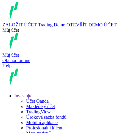
ZALOŽIT ÚČET
Trading
Demo
OTEVŘÍT DEMO ÚČET
Můj účet
Můj účet
Obchod online
Help
Investujte
Účet Oanda
Makléřský účet
TradingView
Úroková sazba fondů
Mobilní aplikace
Profesionální klient