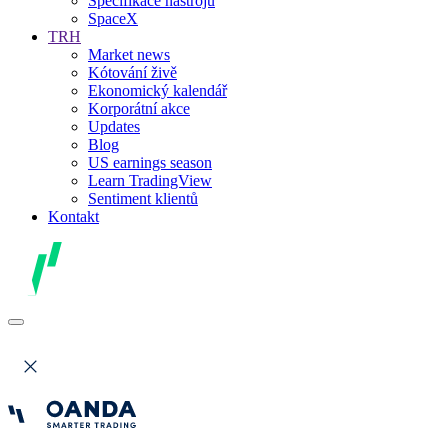
Specifikace nástrojů
SpaceX
TRH
Market news
Kótování živě
Ekonomický kalendář
Korporátní akce
Updates
Blog
US earnings season
Learn TradingView
Sentiment klientů
Kontakt