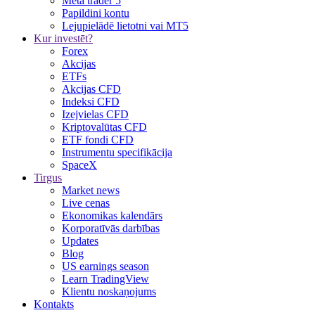
Meta trader 5
Papildini kontu
Lejupielādē lietotni vai MT5
Kur investēt?
Forex
Akcijas
ETFs
Akcijas CFD
Indeksi CFD
Izejvielas CFD
Kriptovalūtas CFD
ETF fondi CFD
Instrumentu specifikācija
SpaceX
Tirgus
Market news
Live cenas
Ekonomikas kalendārs
Korporatīvās darbības
Updates
Blog
US earnings season
Learn TradingView
Klientu noskaņojums
Kontakts