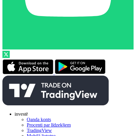
investē
Oanda konts
Procenti par līdzekļiem
TradingView
Mobilā lietotne