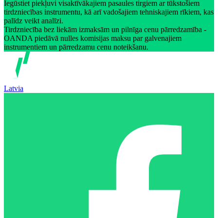
Iegūstiet piekļuvi visaktīvākajiem pasaules tirgiem ar tūkstošiem
tirdzniecības instrumentu, kā arī vadošajiem tehniskajiem rīkiem, kas
palīdz veikt analīzi.
Tirdzniecība bez liekām izmaksām un pilnīga cenu pārredzamība -
OANDA piedāvā nulles komisijas maksu par galvenajiem
instrumentiem un pārredzamu cenu noteikšanu.
Latvia