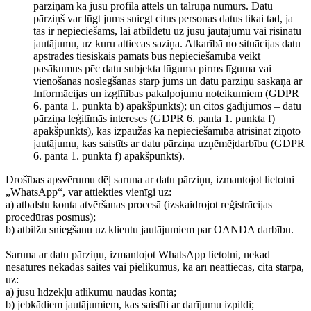
pārziņam kā jūsu profila attēls un tālruņa numurs. Datu
pārziņš var lūgt jums sniegt citus personas datus tikai tad, ja
tas ir nepieciešams, lai atbildētu uz jūsu jautājumu vai risinātu
jautājumu, uz kuru attiecas saziņa. Atkarībā no situācijas datu
apstrādes tiesiskais pamats būs nepieciešamība veikt
pasākumus pēc datu subjekta lūguma pirms līguma vai
vienošanās noslēgšanas starp jums un datu pārziņu saskaņā ar
Informācijas un izglītības pakalpojumu noteikumiem (GDPR
6. panta 1. punkta b) apakšpunkts); un citos gadījumos – datu
pārziņa leģitīmās intereses (GDPR 6. panta 1. punkta f)
apakšpunkts), kas izpaužas kā nepieciešamība atrisināt ziņoto
jautājumu, kas saistīts ar datu pārziņa uzņēmējdarbību (GDPR
6. panta 1. punkta f) apakšpunkts).
Drošības apsvērumu dēļ saruna ar datu pārziņu, izmantojot lietotni
„WhatsApp“, var attiekties vienīgi uz:
a) atbalstu konta atvēršanas procesā (izskaidrojot reģistrācijas
procedūras posmus);
b) atbilžu sniegšanu uz klientu jautājumiem par OANDA darbību.
Saruna ar datu pārziņu, izmantojot WhatsApp lietotni, nekad
nesaturēs nekādas saites vai pielikumus, kā arī neattiecas, cita starpā,
uz:
a) jūsu līdzekļu atlikumu naudas kontā;
b) jebkādiem jautājumiem, kas saistīti ar darījumu izpildi;