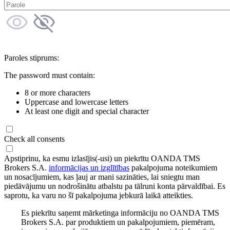
Paroles stiprums:
The password must contain:
8 or more characters
Uppercase and lowercase letters
At least one digit and special character
Check all consents
Apstiprinu, ka esmu izlasījis(-usi) un piekrītu OANDA TMS
Brokers S.A.
informācijas un izglītības
pakalpojuma noteikumiem
un nosacījumiem, kas ļauj ar mani sazināties, lai sniegtu man
piedāvājumu un nodrošinātu atbalstu pa tālruni konta pārvaldībai. Es
saprotu, ka varu no šī pakalpojuma jebkurā laikā atteikties.
Es piekrītu saņemt mārketinga informāciju no OANDA TMS
Brokers S.A. par produktiem un pakalpojumiem, piemēram,