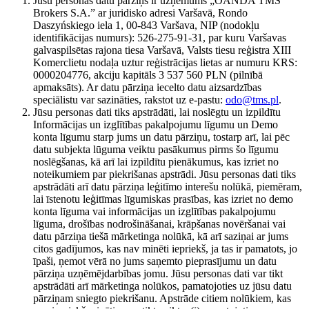
Jūsu personas datu pārziņš ir uzņēmums „OANDA TMS
Brokers S.A.” ar juridisko adresi Varšavā, Rondo
Daszyńskiego iela 1, 00-843 Varšava, NIP (nodokļu
identifikācijas numurs): 526-275-91-31, par kuru Varšavas
galvaspilsētas rajona tiesa Varšavā, Valsts tiesu reģistra XIII
Komerclietu nodaļa uztur reģistrācijas lietas ar numuru KRS:
0000204776, akciju kapitāls 3 537 560 PLN (pilnībā
apmaksāts). Ar datu pārziņa iecelto datu aizsardzības
speciālistu var sazināties, rakstot uz e-pastu:
odo@tms.pl
.
Jūsu personas dati tiks apstrādāti, lai noslēgtu un izpildītu
Informācijas un izglītības pakalpojumu līgumu un Demo
konta līgumu starp jums un datu pārziņu, tostarp arī, lai pēc
datu subjekta lūguma veiktu pasākumus pirms šo līgumu
noslēgšanas, kā arī lai izpildītu pienākumus, kas izriet no
noteikumiem par piekrišanas apstrādi. Jūsu personas dati tiks
apstrādāti arī datu pārziņa leģitīmo interešu nolūkā, piemēram,
lai īstenotu leģitīmas līgumiskas prasības, kas izriet no demo
konta līguma vai informācijas un izglītības pakalpojumu
līguma, drošības nodrošināšanai, krāpšanas novēršanai vai
datu pārziņa tiešā mārketinga nolūkā, kā arī saziņai ar jums
citos gadījumos, kas nav minēti iepriekš, ja tas ir pamatots, jo
īpaši, ņemot vērā no jums saņemto pieprasījumu un datu
pārziņa uzņēmējdarbības jomu. Jūsu personas dati var tikt
apstrādāti arī mārketinga nolūkos, pamatojoties uz jūsu datu
pārziņam sniegto piekrišanu. Apstrāde citiem nolūkiem, kas