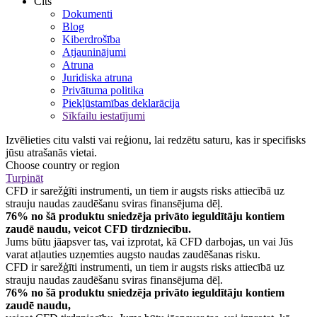
Cits
Dokumenti
Blog
Kiberdrošība
Atjauninājumi
Atruna
Juridiska atruna
Privātuma politika
Piekļūstamības deklarācija
Sīkfailu iestatījumi
Izvēlieties citu valsti vai reģionu, lai redzētu saturu, kas ir specifisks
jūsu atrašanās vietai.
Choose country or region
Turpināt
CFD ir sarežģīti instrumenti, un tiem ir augsts risks attiecībā uz
strauju naudas zaudēšanu sviras finansējuma dēļ.
76% no šā produktu sniedzēja privāto ieguldītāju kontiem
zaudē naudu, veicot CFD tirdzniecību.
Jums būtu jāapsver tas, vai izprotat, kā CFD darbojas, un vai Jūs
varat atļauties uzņemties augsto naudas zaudēšanas risku.
CFD ir sarežģīti instrumenti, un tiem ir augsts risks attiecībā uz
strauju naudas zaudēšanu sviras finansējuma dēļ.
76% no šā produktu sniedzēja privāto ieguldītāju kontiem
zaudē naudu,