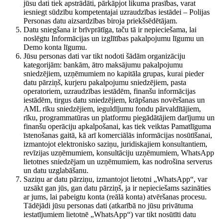
jūsu dati tiek apstrādāti, pārkāpjot likuma prasības, varat
iesniegt sūdzību kompetentajai uzraudzības iestādei – Polijas
Personas datu aizsardzības biroja priekšsēdētājam.
Datu sniegšana ir brīvprātīga, taču tā ir nepieciešama, lai
noslēgtu Informācijas un izglītības pakalpojumu līgumu un
Demo konta līgumu.
Jūsu personas dati var tikt nodoti šādām organizāciju
kategorijām: bankām, ātro maksājumu pakalpojumu
sniedzējiem, uzņēmumiem no kapitāla grupas, kurai pieder
datu pārziņš, kurjeru pakalpojumu sniedzējiem, pasta
operatoriem, uzraudzības iestādēm, finanšu informācijas
iestādēm, tirgus datu sniedzējiem, krāpšanas novēršanas un
AML rīku sniedzējiem, ieguldījumu fondu pārvaldītājiem,
rīku, programmatūras un platformu piegādātājiem darījumu un
finanšu operāciju apkalpošanai, kas tiek veiktas Pamatlīguma
īstenošanas gaitā, kā arī komerciālās informācijas nosūtīšanai,
izmantojot elektronisko saziņu, juridiskajiem konsultantiem,
revīzijas uzņēmumiem, konsultāciju uzņēmumiem, WhatsApp
lietotnes sniedzējam un uzņēmumiem, kas nodrošina serverus
un datu uzglabāšanu.
Saziņu ar datu pārziņu, izmantojot lietotni „WhatsApp“, var
uzsākt gan jūs, gan datu pārziņš, ja ir nepieciešams sazināties
ar jums, lai pabeigtu konta (reālā konta) atvēršanas procesu.
Tādējādi jūsu personas dati (atkarībā no jūsu privātuma
iestatījumiem lietotnē „WhatsApp“) var tikt nosūtīti datu