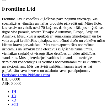
Frontline Ltd
Frontline Ltd ir vadošais kuģošanas pakalpojumu sniedzējs, kas
specializējas jēlnaftas un naftas produktu pārvadāšanā. Mūsu flote,
kas sastāv no vairāk nekā 70 kuģiem, darbojas lielākajos kuģošanas
tirgos visā pasaulē, tostarp Tuvajos Austrumos, Eiropā, Āzijā un
Amerikā. Mūsu kuģi ir aprīkoti ar jaunākajām tehnoloģijām un tos
vada augsti kvalificētas apkalpes, nodrošinot drošu un efektīvu mūsu
klientu kravu pārvadāšanu. Mēs esam apņēmušies nodrošināt
uzticamus un izmaksu ziņā efektīvus kuģošanas risinājumus,
vienlaikus saglabājot visaugstākos drošības un vides atbildības
standartus. Mūsu pieredzējusī vadības komanda un uzticīgie
darbinieki koncentrējas uz vērtības nodrošināšanu mūsu klientiem
un akcionāriem. Mēs pastāvīgi meklējam jaunas iespējas, lai
paplašinātu savu biznesu un uzlabotu savus pakalpojumus.
Pārdošanas cena
Pirkšanas cena
BID
0.0000
ASK
0.0000
1H
1D
7D
30D