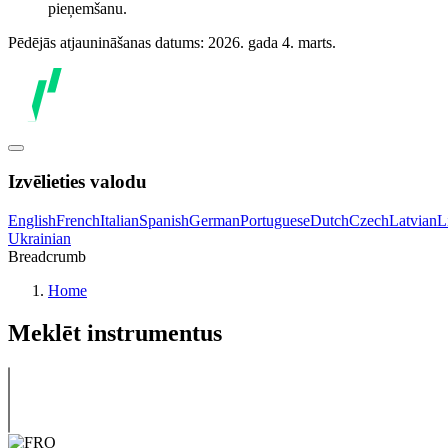
pieņemšanu.
Pēdējās atjaunināšanas datums: 2026. gada 4. marts.
Izvēlieties valodu
English
French
Italian
Spanish
German
Portuguese
Dutch
Czech
Latvian
L
Ukrainian
Breadcrumb
Home
Meklēt instrumentus