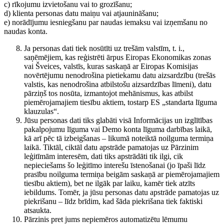
c) rīkojumu izvietošanu vai to grozīšanu;
d) klienta personas datu maiņu vai atjaunināšanu;
e) norādījumu iesniegšanu par naudas iemaksu vai izņemšanu no
naudas konta.
Ja personas dati tiek nosūtīti uz trešām valstīm, t. i.,
saņēmējiem, kas reģistrēti ārpus Eiropas Ekonomikas zonas
vai Šveices, valstīs, kuras saskaņā ar Eiropas Komisijas
novērtējumu nenodrošina pietiekamu datu aizsardzību (trešās
valstis, kas nenodrošina atbilstošu aizsardzības līmeni), datu
pārziņš tos nosūta, izmantojot mehānismus, kas atbilst
piemērojamajiem tiesību aktiem, tostarp ES „standarta līguma
klauzulas“.
Jūsu personas dati tiks glabāti visā Informācijas un izglītības
pakalpojumu līguma vai Demo konta līguma darbības laikā,
kā arī pēc tā izbeigšanas – likumā noteiktā noilguma termiņa
laikā. Tiktāl, ciktāl datu apstrāde pamatojas uz Pārzinim
leģitīmām interesēm, dati tiks apstrādāti tik ilgi, cik
nepieciešams šo leģitīmo interešu īstenošanai (jo īpaši līdz
prasību noilguma termiņa beigām saskaņā ar piemērojamajiem
tiesību aktiem), bet ne ilgāk par laiku, kamēr tiek atzīts
iebildums. Tomēr, ja jūsu personas datu apstrāde pamatojas uz
piekrišanu – līdz brīdim, kad šāda piekrišana tiek faktiski
atsaukta.
Pārzinis pret jums nepiemēros automatizētu lēmumu