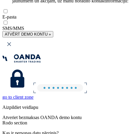
jaunumiem un akcijām, uz manu norādīto kontaktinformāciju:
E-pasta
SMS/MMS
ATVĒRT DEMO KONTU »
go to client zone
Aizpildiet veidlapu
Atveriet bezmaksas OANDA demo kontu
Rodo section
Kas ir personas datu pārzinis?