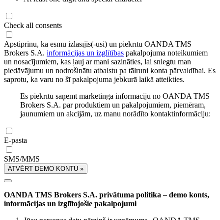
Check all consents
Apstiprinu, ka esmu izlasījis(-usi) un piekrītu OANDA TMS
Brokers S.A.
informācijas un izglītības
pakalpojuma noteikumiem
un nosacījumiem, kas ļauj ar mani sazināties, lai sniegtu man
piedāvājumu un nodrošinātu atbalstu pa tālruni konta pārvaldībai. Es
saprotu, ka varu no šī pakalpojuma jebkurā laikā atteikties.
Es piekrītu saņemt mārketinga informāciju no OANDA TMS
Brokers S.A. par produktiem un pakalpojumiem, piemēram,
jaunumiem un akcijām, uz manu norādīto kontaktinformāciju:
E-pasta
SMS/MMS
ATVĒRT DEMO KONTU »
OANDA TMS Brokers S.A. privātuma politika – demo konts,
informācijas un izglītojošie pakalpojumi