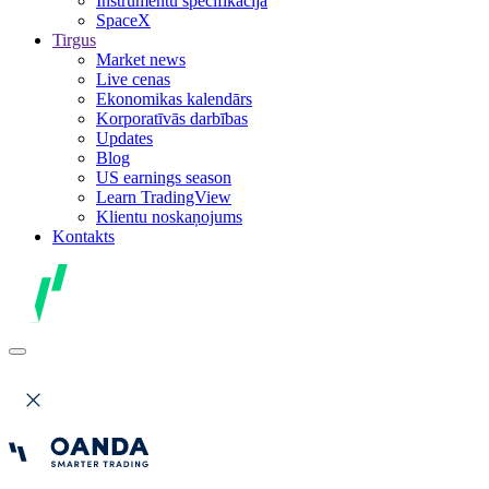
Instrumentu specifikācija
SpaceX
Tirgus
Market news
Live cenas
Ekonomikas kalendārs
Korporatīvās darbības
Updates
Blog
US earnings season
Learn TradingView
Klientu noskaņojums
Kontakts