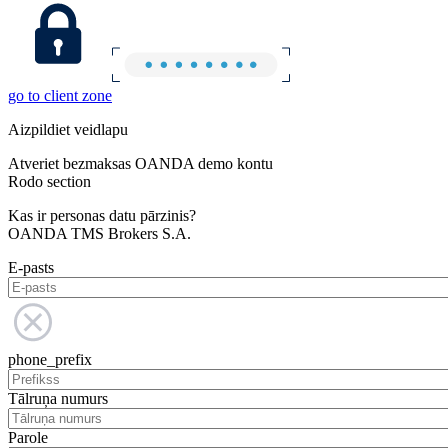
go to client zone
Aizpildiet veidlapu
Atveriet bezmaksas OANDA demo kontu
Rodo section
Kas ir personas datu pārzinis?
OANDA TMS Brokers S.A.
E-pasts
phone_prefix
Tālruņa numurs
Parole