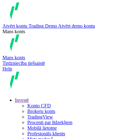
Atvērt kontu
Trading
Demo
Atvērt demo kontu
Mans konts
Mans konts
Tirdzniecība tiešsaistē
Help
Investē
Konto CFD
Brokeru konts
TradingView
Procenti par līdzekļiem
Mobilā lietotne
Profesionāls klients