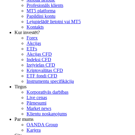
Profesionāls klients
MT5 platforma
Papildini kontu
Lejupielādē lietotni vai MT5
Kontakts
Kur investēt?
Forex
Akcijas
ETFs
Akcijas CFD
Indeksi CFD
Izejvielas CFD
Kriptovalūtas CFD
ETF fondi CFD
Instrumentu specifikācija
Tirgus
Korporatīvās darbības
Live cenas
Pārnesumi
Market news
Klientu noskaņojums
Par mums
OANDA Group
Karjera