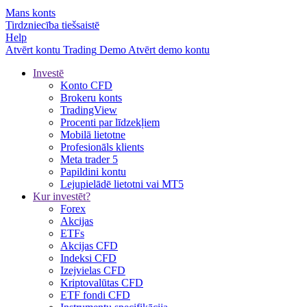
Mans konts
Tirdzniecība tiešsaistē
Help
Atvērt kontu
Trading
Demo
Atvērt demo kontu
Investē
Konto CFD
Brokeru konts
TradingView
Procenti par līdzekļiem
Mobilā lietotne
Profesionāls klients
Meta trader 5
Papildini kontu
Lejupielādē lietotni vai MT5
Kur investēt?
Forex
Akcijas
ETFs
Akcijas CFD
Indeksi CFD
Izejvielas CFD
Kriptovalūtas CFD
ETF fondi CFD