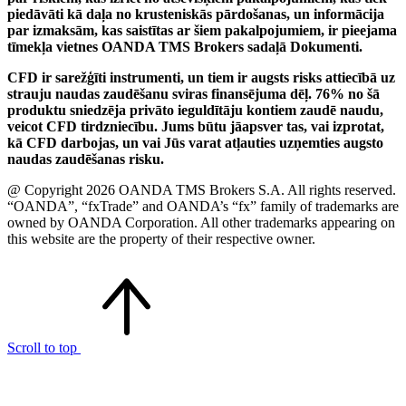
piedāvāti kā daļa no krusteniskās pārdošanas, un informācija
par izmaksām, kas saistītas ar šiem pakalpojumiem, ir pieejama
tīmekļa vietnes OANDA TMS Brokers sadaļā Dokumenti.
CFD ir sarežģīti instrumenti, un tiem ir augsts risks attiecībā uz
strauju naudas zaudēšanu sviras finansējuma dēļ. 76% no šā
produktu sniedzēja privāto ieguldītāju kontiem zaudē naudu,
veicot CFD tirdzniecību. Jums būtu jāapsver tas, vai izprotat,
kā CFD darbojas, un vai Jūs varat atļauties uzņemties augsto
naudas zaudēšanas risku.
@ Copyright 2026 OANDA TMS Brokers S.A. All rights reserved.
“OANDA”, “fxTrade” and OANDA’s “fx” family of trademarks are
owned by OANDA Corporation. All other trademarks appearing on
this website are the property of their respective owner.
Scroll to top