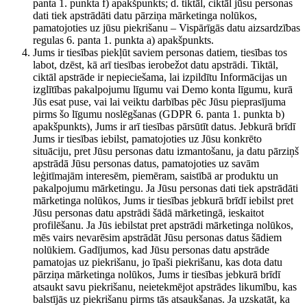
panta 1. punkta f) apakšpunkts; d. tiktāl, ciktāl jūsu personas
dati tiek apstrādāti datu pārziņa mārketinga nolūkos,
pamatojoties uz jūsu piekrišanu – Vispārīgās datu aizsardzības
regulas 6. panta 1. punkta a) apakšpunkts.
Jums ir tiesības piekļūt saviem personas datiem, tiesības tos
labot, dzēst, kā arī tiesības ierobežot datu apstrādi. Tiktāl,
ciktāl apstrāde ir nepieciešama, lai izpildītu Informācijas un
izglītības pakalpojumu līgumu vai Demo konta līgumu, kurā
Jūs esat puse, vai lai veiktu darbības pēc Jūsu pieprasījuma
pirms šo līgumu noslēgšanas (GDPR 6. panta 1. punkta b)
apakšpunkts), Jums ir arī tiesības pārsūtīt datus. Jebkurā brīdī
Jums ir tiesības iebilst, pamatojoties uz Jūsu konkrēto
situāciju, pret Jūsu personas datu izmantošanu, ja datu pārziņš
apstrādā Jūsu personas datus, pamatojoties uz savām
leģitīmajām interesēm, piemēram, saistībā ar produktu un
pakalpojumu mārketingu. Ja Jūsu personas dati tiek apstrādāti
mārketinga nolūkos, Jums ir tiesības jebkurā brīdī iebilst pret
Jūsu personas datu apstrādi šādā mārketingā, ieskaitot
profilēšanu. Ja Jūs iebilstat pret apstrādi mārketinga nolūkos,
mēs vairs nevarēsim apstrādāt Jūsu personas datus šādiem
nolūkiem. Gadījumos, kad Jūsu personas datu apstrāde
pamatojas uz piekrišanu, jo īpaši piekrišanu, kas dota datu
pārziņa mārketinga nolūkos, Jums ir tiesības jebkurā brīdī
atsaukt savu piekrišanu, neietekmējot apstrādes likumību, kas
balstījās uz piekrišanu pirms tās atsaukšanas. Ja uzskatāt, ka