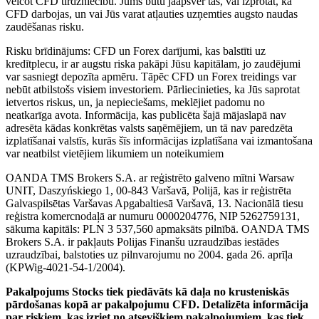
veicot CFD tirdzniecību. Jums būtu jāapsver tas, vai izprotat, kā
CFD darbojas, un vai Jūs varat atļauties uzņemties augsto naudas
zaudēšanas risku.
Risku brīdinājums: CFD un Forex darījumi, kas balstīti uz
kredītplecu, ir ar augstu riska pakāpi Jūsu kapitālam, jo zaudējumi
var sasniegt depozīta apmēru. Tāpēc CFD un Forex treidings var
nebūt atbilstošs visiem investoriem. Pārliecinieties, ka Jūs saprotat
ietvertos riskus, un, ja nepieciešams, meklējiet padomu no
neatkarīga avota. Informācija, kas publicēta šajā mājaslapā nav
adresēta kādas konkrētas valsts saņēmējiem, un tā nav paredzēta
izplatīšanai valstīs, kurās šīs informācijas izplatīšana vai izmantošana
var neatbilst vietējiem likumiem un noteikumiem
OANDA TMS Brokers S.A. ar reģistrēto galveno mītni Warsaw
UNIT, Daszyńskiego 1, 00-843 Varšavā, Polijā, kas ir reģistrēta
Galvaspilsētas Varšavas Apgabaltiesā Varšavā, 13. Nacionālā tiesu
reģistra komercnodaļā ar numuru 0000204776, NIP 5262759131,
sākuma kapitāls: PLN 3 537,560 apmaksāts pilnībā. OANDA TMS
Brokers S.A. ir pakļauts Polijas Finanšu uzraudzības iestādes
uzraudzībai, balstoties uz pilnvarojumu no 2004. gada 26. aprīļa
(KPWig-4021-54-1/2004).
Pakalpojums Stocks tiek piedāvāts kā daļa no krusteniskās
pārdošanas kopā ar pakalpojumu CFD. Detalizēta informācija
par riskiem, kas izriet no atsevišķiem pakalpojumiem, kas tiek