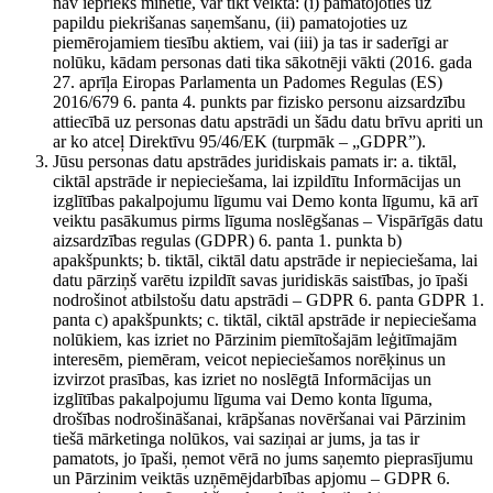
nav iepriekš minētie, var tikt veikta: (i) pamatojoties uz
papildu piekrišanas saņemšanu, (ii) pamatojoties uz
piemērojamiem tiesību aktiem, vai (iii) ja tas ir saderīgi ar
nolūku, kādam personas dati tika sākotnēji vākti (2016. gada
27. aprīļa Eiropas Parlamenta un Padomes Regulas (ES)
2016/679 6. panta 4. punkts par fizisko personu aizsardzību
attiecībā uz personas datu apstrādi un šādu datu brīvu apriti un
ar ko atceļ Direktīvu 95/46/EK (turpmāk – „GDPR”).
Jūsu personas datu apstrādes juridiskais pamats ir: a. tiktāl,
ciktāl apstrāde ir nepieciešama, lai izpildītu Informācijas un
izglītības pakalpojumu līgumu vai Demo konta līgumu, kā arī
veiktu pasākumus pirms līguma noslēgšanas – Vispārīgās datu
aizsardzības regulas (GDPR) 6. panta 1. punkta b)
apakšpunkts; b. tiktāl, ciktāl datu apstrāde ir nepieciešama, lai
datu pārziņš varētu izpildīt savas juridiskās saistības, jo īpaši
nodrošinot atbilstošu datu apstrādi – GDPR 6. panta GDPR 1.
panta c) apakšpunkts; c. tiktāl, ciktāl apstrāde ir nepieciešama
nolūkiem, kas izriet no Pārzinim piemītošajām leģitīmajām
interesēm, piemēram, veicot nepieciešamos norēķinus un
izvirzot prasības, kas izriet no noslēgtā Informācijas un
izglītības pakalpojumu līguma vai Demo konta līguma,
drošības nodrošināšanai, krāpšanas novēršanai vai Pārzinim
tiešā mārketinga nolūkos, vai saziņai ar jums, ja tas ir
pamatots, jo īpaši, ņemot vērā no jums saņemto pieprasījumu
un Pārzinim veiktās uzņēmējdarbības apjomu – GDPR 6.