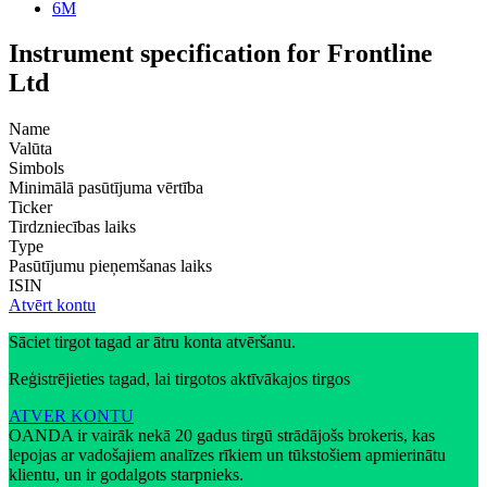
6M
Instrument specification for Frontline
Ltd
Name
Valūta
Simbols
Minimālā pasūtījuma vērtība
Ticker
Tirdzniecības laiks
Type
Pasūtījumu pieņemšanas laiks
ISIN
Atvērt kontu
Sāciet tirgot tagad ar ātru konta atvēršanu.
Reģistrējieties tagad, lai tirgotos aktīvākajos tirgos
ATVER KONTU
OANDA ir vairāk nekā 20 gadus tirgū strādājošs brokeris, kas
lepojas ar vadošajiem analīzes rīkiem un tūkstošiem apmierinātu
klientu, un ir godalgots starpnieks.