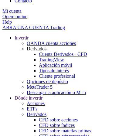
Contacto
Mi cuenta
Opere online
Help
ABRA UNA CUENTA
Trading
Invertir
OANDA cuenta acciones
Derivados
Cuenta Derivados - CFD
TradingView
Aplicación móvil
Tipos de interés
Cliente profesional
Opciones de depósito
MetaTrader 5
Descargar la aplicación o MT5
Dónde invertir
Acciones
ETFs
Derivados
CFD sobre acciones
CFD sobre índices
CFD sobre materias primas