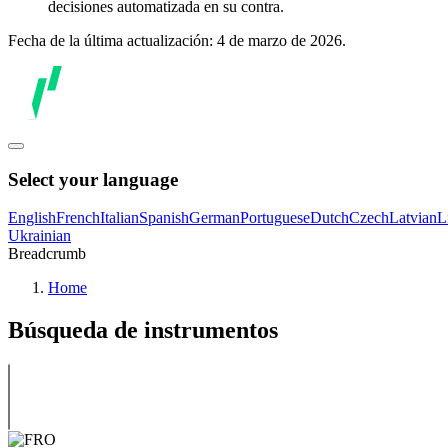
decisiones automatizada en su contra.
Fecha de la última actualización: 4 de marzo de 2026.
Select your language
English
French
Italian
Spanish
German
Portuguese
Dutch
Czech
Latvian
L
Ukrainian
Breadcrumb
Home
Búsqueda de instrumentos