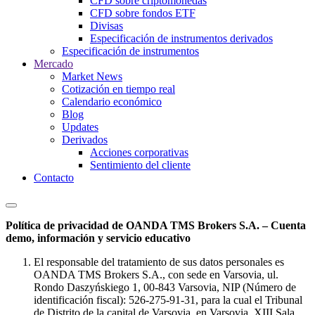
CFD sobre criptomonedas
CFD sobre fondos ETF
Divisas
Especificación de instrumentos derivados
Especificación de instrumentos
Mercado
Market News
Cotización en tiempo real
Calendario económico
Blog
Updates
Derivados
Acciones corporativas
Sentimiento del cliente
Contacto
Política de privacidad de OANDA TMS Brokers S.A. – Cuenta
demo, información y servicio educativo
El responsable del tratamiento de sus datos personales es
OANDA TMS Brokers S.A., con sede en Varsovia, ul.
Rondo Daszyńskiego 1, 00-843 Varsovia, NIP (Número de
identificación fiscal): 526-275-91-31, para la cual el Tribunal
de Distrito de la capital de Varsovia, en Varsovia, XIII Sala