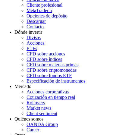
Cliente profesional
MetaTrader 5
Opciones de depósito
Descargar
Contacto
Dónde invertir
Divisas
Acciones
ETFs
CFD sobre acciones
CFD sobre índices
CFD sobre materias primas
CFD sobre criptomonedas
CFD sobre fondos ETF
Especificación de instrumentos
Mercado
Acciones corporativas
Cotización en tiempo real
Rollovers
Market news
Client sentiment
Quiénes somos
OANDA Group
Career