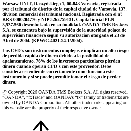
Warsaw UNIT, Daszyńskiego 1, 00-843 Varsovia, registrada
por el tribunal de distrito de la capital ciudad de Varsovia. 13?,
división comercial del tribunal nacional. Registrada con el n?
KRS 0000204776 y NIP 5262759131. Capital inicial PLN
3,537.560 desembolsado en su totalidad. OANDA TMS Brokers
S.A. se encuentra bajo la supervisión de la autoridad polaca de
supervisión financiera según su autorización otorgada el 23 de
Abril de 2004. (KPWiG-4021-54-1/2004).
Los CFD´s son instrumentos complejos e implican un alto riesgo
de pérdida rápida de dinero debido a la posibilidad de
apalancamiento. 76% de los inversores particulares pierden
dinero cuando operan CFD´s con este proveedor. Debe
considerar si entiende correctamente cómo funciona este
instrumento y si se puede permitir tomar el riesgo de perder
dinero.
@ Copyright 2026 OANDA TMS Brokers S.A. All rights reserved.
“OANDA”, “fxTrade” and OANDA’s “fx” family of trademarks are
owned by OANDA Corporation. All other trademarks appearing on
this website are the property of their respective owner.