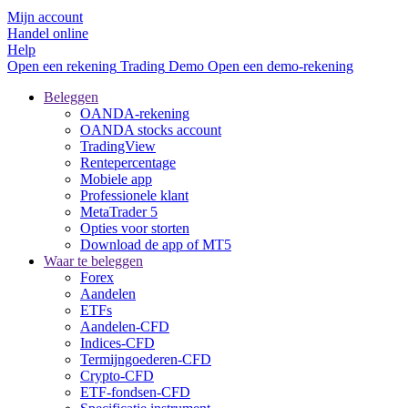
Mijn account
Handel online
Help
Open een rekening
Trading
Demo
Open een demo-rekening
Beleggen
OANDA-rekening
OANDA stocks account
TradingView
Rentepercentage
Mobiele app
Professionele klant
MetaTrader 5
Opties voor storten
Download de app of MT5
Waar te beleggen
Forex
Aandelen
ETFs
Aandelen-CFD
Indices-CFD
Termijngoederen-CFD
Crypto-CFD
ETF-fondsen-CFD