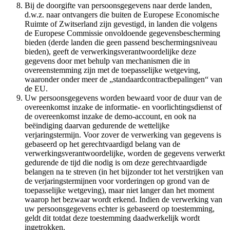
Bij de doorgifte van persoonsgegevens naar derde landen,
d.w.z. naar ontvangers die buiten de Europese Economische
Ruimte of Zwitserland zijn gevestigd, in landen die volgens
de Europese Commissie onvoldoende gegevensbescherming
bieden (derde landen die geen passend beschermingsniveau
bieden), geeft de verwerkingsverantwoordelijke deze
gegevens door met behulp van mechanismen die in
overeenstemming zijn met de toepasselijke wetgeving,
waaronder onder meer de „standaardcontractbepalingen“ van
de EU.
Uw persoonsgegevens worden bewaard voor de duur van de
overeenkomst inzake de informatie- en voorlichtingsdienst of
de overeenkomst inzake de demo-account, en ook na
beëindiging daarvan gedurende de wettelijke
verjaringstermijn. Voor zover de verwerking van gegevens is
gebaseerd op het gerechtvaardigd belang van de
verwerkingsverantwoordelijke, worden de gegevens verwerkt
gedurende de tijd die nodig is om deze gerechtvaardigde
belangen na te streven (in het bijzonder tot het verstrijken van
de verjaringstermijnen voor vorderingen op grond van de
toepasselijke wetgeving), maar niet langer dan het moment
waarop het bezwaar wordt erkend. Indien de verwerking van
uw persoonsgegevens echter is gebaseerd op toestemming,
geldt dit totdat deze toestemming daadwerkelijk wordt
ingetrokken.