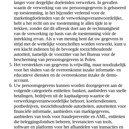
langer voor dergelijke doeleinden verwerken. In gevallen
waarin de verwerking van uw persoonsgegevens is gebaseerd
op toestemming, in het bijzonder verleend voor de
marketingdoeleinden van de verwerkingsverantwoordelijke,
hebt u het recht om uw toestemming te allen tijde in te
trekken, zonder dat dit afbreuk doet aan de rechtmatigheid
van de verwerking op basis van de toestemming vóór de
intrekking ervan. Als u van mening bent dat uw gegevens in
strijd met de wettelijke voorschriften worden verwerkt, kunt u
een klacht indienen bij de bevoegde toezichthoudende
autoriteit, namelijk de voorzitter van het Bureau voor de
bescherming van persoonsgegevens in Polen.
Het verstrekken van gegevens is vrijwillig, maar noodzakelijk
voor het sluiten van de overeenkomst inzake informatie- en
educatieve diensten en de overeenkomst inzake de demo-
account.
Uw persoonsgegevens kunnen worden doorgegeven aan de
volgende categorieën entiteiten: banken, aanbieders van snelle
betalingen, bedrijven uit de kapitaalgroep waartoe de
verwerkingsverantwoordelijke behoort, koeriersdiensten,
postbedrijven, toezichthoudende autoriteiten, autoriteiten voor
financiële informatie, aanbieders van marktgegevens,
aanbieders van tools voor fraudepreventie en AML, entiteiten
die beleggingsfondsen beheren, leveranciers van tools,
software en platforms voor het afhandelen van transacties en