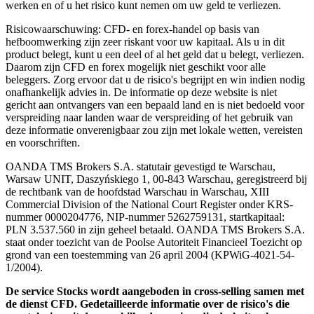
werken en of u het risico kunt nemen om uw geld te verliezen.
Risicowaarschuwing: CFD- en forex-handel op basis van
hefboomwerking zijn zeer riskant voor uw kapitaal. Als u in dit
product belegt, kunt u een deel of al het geld dat u belegt, verliezen.
Daarom zijn CFD en forex mogelijk niet geschikt voor alle
beleggers. Zorg ervoor dat u de risico's begrijpt en win indien nodig
onafhankelijk advies in. De informatie op deze website is niet
gericht aan ontvangers van een bepaald land en is niet bedoeld voor
verspreiding naar landen waar de verspreiding of het gebruik van
deze informatie onverenigbaar zou zijn met lokale wetten, vereisten
en voorschriften.
OANDA TMS Brokers S.A. statutair gevestigd te Warschau,
Warsaw UNIT, Daszyńskiego 1, 00-843 Warschau, geregistreerd bij
de rechtbank van de hoofdstad Warschau in Warschau, XIII
Commercial Division of the National Court Register onder KRS-
nummer 0000204776, NIP-nummer 5262759131, startkapitaal:
PLN 3.537.560 in zijn geheel betaald. OANDA TMS Brokers S.A.
staat onder toezicht van de Poolse Autoriteit Financieel Toezicht op
grond van een toestemming van 26 april 2004 (KPWiG-4021-54-
1/2004).
De service Stocks wordt aangeboden in cross-selling samen met
de dienst CFD. Gedetailleerde informatie over de risico's die