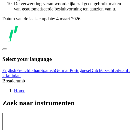
De verwerkingsverantwoordelijke zal geen gebruik maken
van geautomatiseerde besluitvorming ten aanzien van u.
Datum van de laatste update: 4 maart 2026.
Select your language
English
French
Italian
Spanish
German
Portuguese
Dutch
Czech
Latvian
L
Ukrainian
Breadcrumb
Home
Zoek naar instrumenten