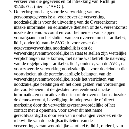
verkeer van die gegevens en tot intrekking van Richtlijn
95/46/EG, (hierna: ‘AVG’).
De rechtsgrondslag voor de verwerking van uw
persoonsgegevens is: a. voor zover de verwerking
noodzakelijk is voor de uitvoering van de Overeenkomst
inzake informatie- en educatieve diensten of de Overeenkomst
inzake de demo-account en voor het nemen van stappen
voorafgaand aan het sluiten van een overeenkomst – artikel 6,
lid 1, onder b), van de AVG; b. voor zover de
gegevensverwerking noodzakelijk is om de
verwerkingsverantwoordelijke in staat te stellen zijn wettelijke
verplichtingen na te komen, met name wat betreft de naleving
van de regelgeving – artikel 6, lid 1, onder c, van de AVG; c.
voor zover de verwerking noodzakelijk is voor doeleinden die
voortvloeien uit de gerechtvaardigde belangen van de
verwerkingsverantwoordelijke, zoals het verrichten van
noodzakelijke betalingen en het doen gelden van vorderingen
die voortvloeien uit de gesloten overeenkomst inzake
informatie- en educatieve diensten of de overeenkomst inzake
de demo-account, beveiliging, fraudepreventie of direct
marketing door de verwerkingsverantwoordelijke of het
contact met u opnemen, voor zover dit met name
gerechtvaardigd is door een van u ontvangen verzoek en de
reikwijdte van de bedrijfsactiviteiten van de
verwerkingsverantwoordelijke – artikel 6, lid 1, onder f, van