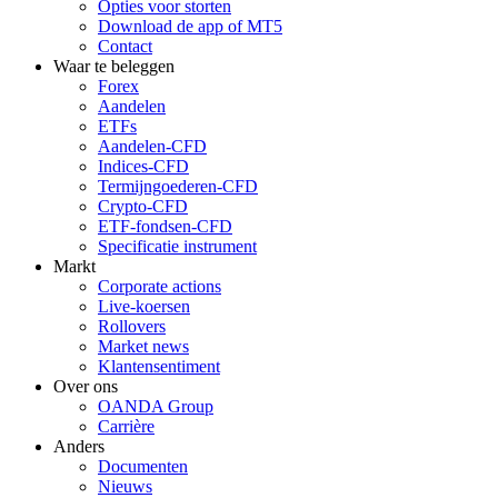
Opties voor storten
Download de app of MT5
Contact
Waar te beleggen
Forex
Aandelen
ETFs
Aandelen-CFD
Indices-CFD
Termijngoederen-CFD
Crypto-CFD
ETF-fondsen-CFD
Specificatie instrument
Markt
Corporate actions
Live-koersen
Rollovers
Market news
Klantensentiment
Over ons
OANDA Group
Carrière
Anders
Documenten
Nieuws