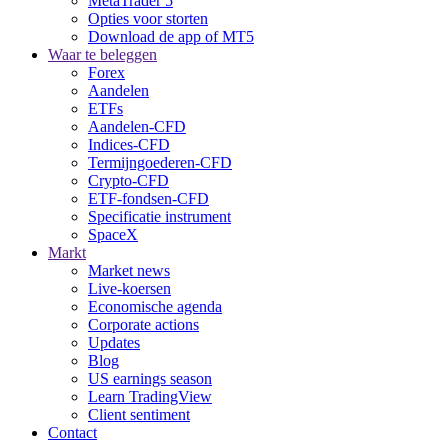
MetaTrader 5
Opties voor storten
Download de app of MT5
Waar te beleggen
Forex
Aandelen
ETFs
Aandelen-CFD
Indices-CFD
Termijngoederen-CFD
Crypto-CFD
ETF-fondsen-CFD
Specificatie instrument
SpaceX
Markt
Market news
Live-koersen
Economische agenda
Corporate actions
Updates
Blog
US earnings season
Learn TradingView
Client sentiment
Contact