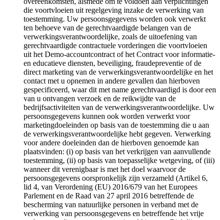
overeenkomsten, alsmede om te voldoen aan verplichtingen
die voortvloeien uit regelgeving inzake de verwerking van
toestemming. Uw persoonsgegevens worden ook verwerkt
ten behoeve van de gerechtvaardigde belangen van de
verwerkingsverantwoordelijke, zoals de uitoefening van
gerechtvaardigde contractuele vorderingen die voortvloeien
uit het Demo-accountcontract of het Contract voor informatie-
en educatieve diensten, beveiliging, fraudepreventie of de
direct marketing van de verwerkingsverantwoordelijke en het
contact met u opnemen in andere gevallen dan hierboven
gespecificeerd, waar dit met name gerechtvaardigd is door een
van u ontvangen verzoek en de reikwijdte van de
bedrijfsactiviteiten van de verwerkingsverantwoordelijke. Uw
persoonsgegevens kunnen ook worden verwerkt voor
marketingdoeleinden op basis van de toestemming die u aan
de verwerkingsverantwoordelijke hebt gegeven. Verwerking
voor andere doeleinden dan de hierboven genoemde kan
plaatsvinden: (i) op basis van het verkrijgen van aanvullende
toestemming, (ii) op basis van toepasselijke wetgeving, of (iii)
wanneer dit verenigbaar is met het doel waarvoor de
persoonsgegevens oorspronkelijk zijn verzameld (Artikel 6,
lid 4, van Verordening (EU) 2016/679 van het Europees
Parlement en de Raad van 27 april 2016 betreffende de
bescherming van natuurlijke personen in verband met de
verwerking van persoonsgegevens en betreffende het vrije