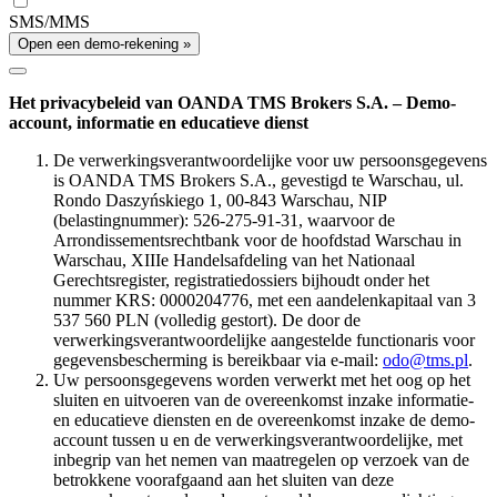
SMS/MMS
Open een demo-rekening »
Het privacybeleid van OANDA TMS Brokers S.A. – Demo-
account, informatie en educatieve dienst
De verwerkingsverantwoordelijke voor uw persoonsgegevens
is OANDA TMS Brokers S.A., gevestigd te Warschau, ul.
Rondo Daszyńskiego 1, 00-843 Warschau, NIP
(belastingnummer): 526-275-91-31, waarvoor de
Arrondissementsrechtbank voor de hoofdstad Warschau in
Warschau, XIIIe Handelsafdeling van het Nationaal
Gerechtsregister, registratiedossiers bijhoudt onder het
nummer KRS: 0000204776, met een aandelenkapitaal van 3
537 560 PLN (volledig gestort). De door de
verwerkingsverantwoordelijke aangestelde functionaris voor
gegevensbescherming is bereikbaar via e-mail:
odo@tms.pl
.
Uw persoonsgegevens worden verwerkt met het oog op het
sluiten en uitvoeren van de overeenkomst inzake informatie-
en educatieve diensten en de overeenkomst inzake de demo-
account tussen u en de verwerkingsverantwoordelijke, met
inbegrip van het nemen van maatregelen op verzoek van de
betrokkene voorafgaand aan het sluiten van deze