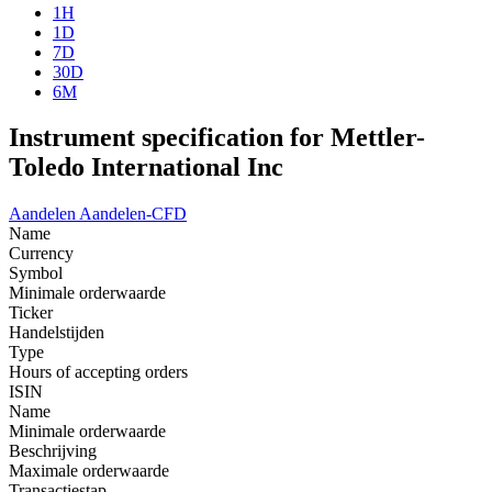
1H
1D
7D
30D
6M
Instrument specification for Mettler-
Toledo International Inc
Aandelen
Aandelen-CFD
Name
Currency
Symbol
Minimale orderwaarde
Ticker
Handelstijden
Type
Hours of accepting orders
ISIN
Name
Minimale orderwaarde
Beschrijving
Maximale orderwaarde
Transactiestap