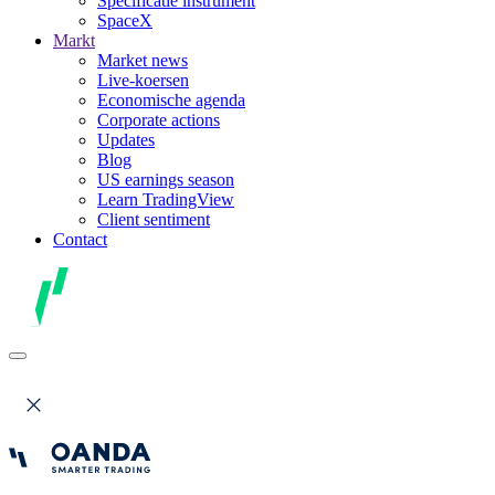
Specificatie instrument
SpaceX
Markt
Market news
Live-koersen
Economische agenda
Corporate actions
Updates
Blog
US earnings season
Learn TradingView
Client sentiment
Contact