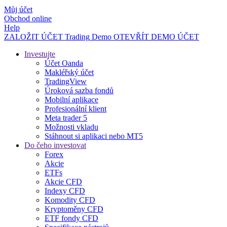
Můj účet
Obchod online
Help
ZALOŽIT ÚČET
Trading
Demo
OTEVŘÍT DEMO ÚČET
Investujte
Účet Oanda
Makléřský účet
TradingView
Úroková sazba fondů
Mobilní aplikace
Profesionální klient
Meta trader 5
Možnosti vkladu
Stáhnout si aplikaci nebo MT5
Do čeho investovat
Forex
Akcie
ETFs
Akcie CFD
Indexy CFD
Komodity CFD
Kryptoměny CFD
ETF fondy CFD