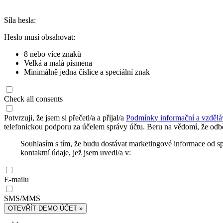
Síla hesla:
Heslo musí obsahovat:
8 nebo více znaků
Velká a malá písmena
Minimálně jedna číslice a speciální znak
Check all consents
Potvrzuji, že jsem si přečetl/a a přijal/a
Podmínky informační a vzdělá
telefonickou podporu za účelem správy účtu. Beru na vědomí, že odbě
Souhlasím s tím, že budu dostávat marketingové informace od s
kontaktní údaje, jež jsem uvedl/a v:
E-mailu
SMS/MMS
OTEVŘÍT DEMO ÚČET »