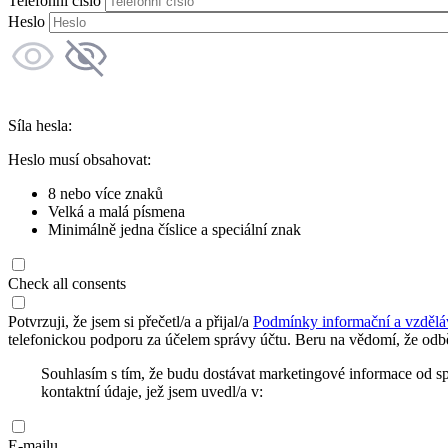
Telefonní číslo
Heslo
Síla hesla:
Heslo musí obsahovat:
8 nebo více znaků
Velká a malá písmena
Minimálně jedna číslice a speciální znak
Check all consents
Potvrzuji, že jsem si přečetl/a a přijal/a
Podmínky informační a vzdělá
telefonickou podporu za účelem správy účtu. Beru na vědomí, že odbě
Souhlasím s tím, že budu dostávat marketingové informace od s
kontaktní údaje, jež jsem uvedl/a v:
E-mailu