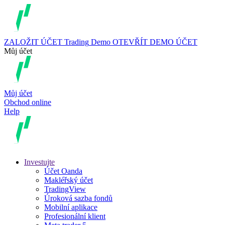
ZALOŽIT ÚČET
Trading
Demo
OTEVŘÍT DEMO ÚČET
Můj účet
Můj účet
Obchod online
Help
Investujte
Účet Oanda
Makléřský účet
TradingView
Úroková sazba fondů
Mobilní aplikace
Profesionální klient