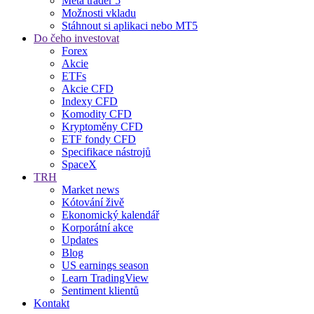
Meta trader 5
Možnosti vkladu
Stáhnout si aplikaci nebo MT5
Do čeho investovat
Forex
Akcie
ETFs
Akcie CFD
Indexy CFD
Komodity CFD
Kryptoměny CFD
ETF fondy CFD
Specifikace nástrojů
SpaceX
TRH
Market news
Kótování živě
Ekonomický kalendář
Korporátní akce
Updates
Blog
US earnings season
Learn TradingView
Sentiment klientů
Kontakt