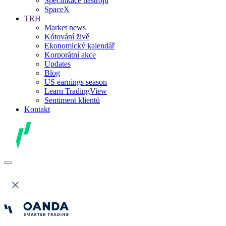
Specifikace nástrojů
SpaceX
TRH
Market news
Kótování živě
Ekonomický kalendář
Korporátní akce
Updates
Blog
US earnings season
Learn TradingView
Sentiment klientů
Kontakt