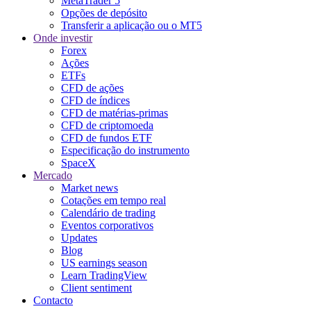
MetaTrader 5
Opções de depósito
Transferir a aplicação ou o MT5
Onde investir
Forex
Ações
ETFs
CFD de ações
CFD de índices
CFD de matérias-primas
CFD de criptomoeda
CFD de fundos ETF
Especificação do instrumento
SpaceX
Mercado
Market news
Cotações em tempo real
Calendário de trading
Eventos corporativos
Updates
Blog
US earnings season
Learn TradingView
Client sentiment
Contacto