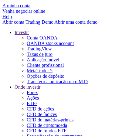
A minha conta
Venha negociar online
Help
Abrir conta
Trading
Demo
Abrir uma conta demo
Investir
Conta OANDA
OANDA stocks account
TradingView
Taxas de juro
Aplicação móvel
Cliente profissional
MetaTrader 5
Opções de depósito
Transferir a aplicação ou o MT5
Onde investir
Forex
Ações
ETFs
CFD de ações
CFD de índices
CFD de matérias-primas
CFD de criptomoeda
CFD de fundos ETF