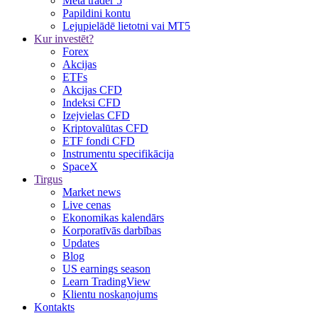
Meta trader 5
Papildini kontu
Lejupielādē lietotni vai MT5
Kur investēt?
Forex
Akcijas
ETFs
Akcijas CFD
Indeksi CFD
Izejvielas CFD
Kriptovalūtas CFD
ETF fondi CFD
Instrumentu specifikācija
SpaceX
Tirgus
Market news
Live cenas
Ekonomikas kalendārs
Korporatīvās darbības
Updates
Blog
US earnings season
Learn TradingView
Klientu noskaņojums
Kontakts