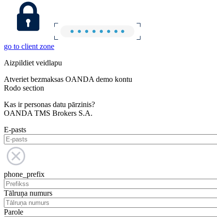
go to client zone
Aizpildiet veidlapu
Atveriet bezmaksas OANDA demo kontu
Rodo section
Kas ir personas datu pārzinis?
OANDA TMS Brokers S.A.
E-pasts
phone_prefix
Tālruņa numurs
Parole