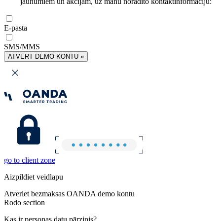
jaunumiem un akcijām, uz manu norādīto kontaktinformāciju:
E-pasta
SMS/MMS
ATVĒRT DEMO KONTU »
go to client zone
Aizpildiet veidlapu
Atveriet bezmaksas OANDA demo kontu
Rodo section
Kas ir personas datu pārzinis?