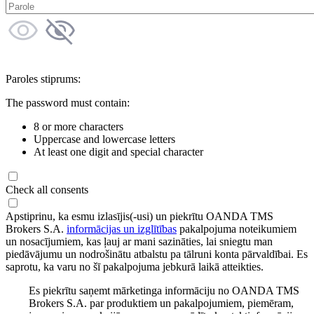
Paroles stiprums:
The password must contain:
8 or more characters
Uppercase and lowercase letters
At least one digit and special character
Check all consents
Apstiprinu, ka esmu izlasījis(-usi) un piekrītu OANDA TMS
Brokers S.A.
informācijas un izglītības
pakalpojuma noteikumiem
un nosacījumiem, kas ļauj ar mani sazināties, lai sniegtu man
piedāvājumu un nodrošinātu atbalstu pa tālruni konta pārvaldībai. Es
saprotu, ka varu no šī pakalpojuma jebkurā laikā atteikties.
Es piekrītu saņemt mārketinga informāciju no OANDA TMS
Brokers S.A. par produktiem un pakalpojumiem, piemēram,