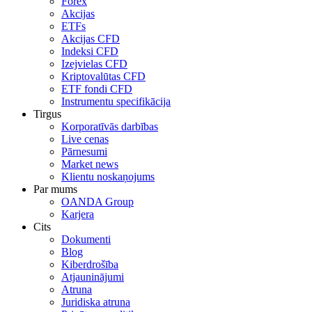
Forex
Akcijas
ETFs
Akcijas CFD
Indeksi CFD
Izejvielas CFD
Kriptovalūtas CFD
ETF fondi CFD
Instrumentu specifikācija
Tirgus
Korporatīvās darbības
Live cenas
Pārnesumi
Market news
Klientu noskaņojums
Par mums
OANDA Group
Karjera
Cits
Dokumenti
Blog
Kiberdrošība
Atjauninājumi
Atruna
Juridiska atruna