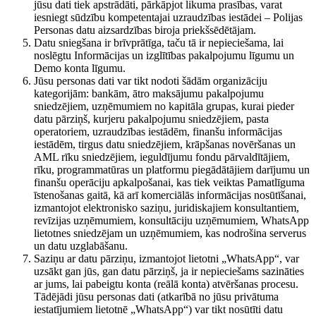
jūsu dati tiek apstrādāti, pārkāpjot likuma prasības, varat
iesniegt sūdzību kompetentajai uzraudzības iestādei – Polijas
Personas datu aizsardzības biroja priekšsēdētājam.
Datu sniegšana ir brīvprātīga, taču tā ir nepieciešama, lai
noslēgtu Informācijas un izglītības pakalpojumu līgumu un
Demo konta līgumu.
Jūsu personas dati var tikt nodoti šādām organizāciju
kategorijām: bankām, ātro maksājumu pakalpojumu
sniedzējiem, uzņēmumiem no kapitāla grupas, kurai pieder
datu pārziņš, kurjeru pakalpojumu sniedzējiem, pasta
operatoriem, uzraudzības iestādēm, finanšu informācijas
iestādēm, tirgus datu sniedzējiem, krāpšanas novēršanas un
AML rīku sniedzējiem, ieguldījumu fondu pārvaldītājiem,
rīku, programmatūras un platformu piegādātājiem darījumu un
finanšu operāciju apkalpošanai, kas tiek veiktas Pamatlīguma
īstenošanas gaitā, kā arī komerciālās informācijas nosūtīšanai,
izmantojot elektronisko saziņu, juridiskajiem konsultantiem,
revīzijas uzņēmumiem, konsultāciju uzņēmumiem, WhatsApp
lietotnes sniedzējam un uzņēmumiem, kas nodrošina serverus
un datu uzglabāšanu.
Saziņu ar datu pārziņu, izmantojot lietotni „WhatsApp“, var
uzsākt gan jūs, gan datu pārziņš, ja ir nepieciešams sazināties
ar jums, lai pabeigtu konta (reālā konta) atvēršanas procesu.
Tādējādi jūsu personas dati (atkarībā no jūsu privātuma
iestatījumiem lietotnē „WhatsApp“) var tikt nosūtīti datu