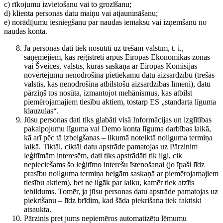
c) rīkojumu izvietošanu vai to grozīšanu;
d) klienta personas datu maiņu vai atjaunināšanu;
e) norādījumu iesniegšanu par naudas iemaksu vai izņemšanu no
naudas konta.
Ja personas dati tiek nosūtīti uz trešām valstīm, t. i.,
saņēmējiem, kas reģistrēti ārpus Eiropas Ekonomikas zonas
vai Šveices, valstīs, kuras saskaņā ar Eiropas Komisijas
novērtējumu nenodrošina pietiekamu datu aizsardzību (trešās
valstis, kas nenodrošina atbilstošu aizsardzības līmeni), datu
pārziņš tos nosūta, izmantojot mehānismus, kas atbilst
piemērojamajiem tiesību aktiem, tostarp ES „standarta līguma
klauzulas“.
Jūsu personas dati tiks glabāti visā Informācijas un izglītības
pakalpojumu līguma vai Demo konta līguma darbības laikā,
kā arī pēc tā izbeigšanas – likumā noteiktā noilguma termiņa
laikā. Tiktāl, ciktāl datu apstrāde pamatojas uz Pārzinim
leģitīmām interesēm, dati tiks apstrādāti tik ilgi, cik
nepieciešams šo leģitīmo interešu īstenošanai (jo īpaši līdz
prasību noilguma termiņa beigām saskaņā ar piemērojamajiem
tiesību aktiem), bet ne ilgāk par laiku, kamēr tiek atzīts
iebildums. Tomēr, ja jūsu personas datu apstrāde pamatojas uz
piekrišanu – līdz brīdim, kad šāda piekrišana tiek faktiski
atsaukta.
Pārzinis pret jums nepiemēros automatizētu lēmumu