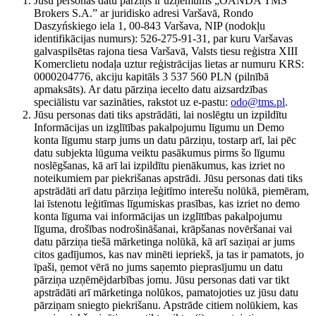
Jūsu personas datu pārziņš ir uzņēmums „OANDA TMS
Brokers S.A.” ar juridisko adresi Varšavā, Rondo
Daszyńskiego iela 1, 00-843 Varšava, NIP (nodokļu
identifikācijas numurs): 526-275-91-31, par kuru Varšavas
galvaspilsētas rajona tiesa Varšavā, Valsts tiesu reģistra XIII
Komerclietu nodaļa uztur reģistrācijas lietas ar numuru KRS:
0000204776, akciju kapitāls 3 537 560 PLN (pilnībā
apmaksāts). Ar datu pārziņa iecelto datu aizsardzības
speciālistu var sazināties, rakstot uz e-pastu:
odo@tms.pl
.
Jūsu personas dati tiks apstrādāti, lai noslēgtu un izpildītu
Informācijas un izglītības pakalpojumu līgumu un Demo
konta līgumu starp jums un datu pārziņu, tostarp arī, lai pēc
datu subjekta lūguma veiktu pasākumus pirms šo līgumu
noslēgšanas, kā arī lai izpildītu pienākumus, kas izriet no
noteikumiem par piekrišanas apstrādi. Jūsu personas dati tiks
apstrādāti arī datu pārziņa leģitīmo interešu nolūkā, piemēram,
lai īstenotu leģitīmas līgumiskas prasības, kas izriet no demo
konta līguma vai informācijas un izglītības pakalpojumu
līguma, drošības nodrošināšanai, krāpšanas novēršanai vai
datu pārziņa tiešā mārketinga nolūkā, kā arī saziņai ar jums
citos gadījumos, kas nav minēti iepriekš, ja tas ir pamatots, jo
īpaši, ņemot vērā no jums saņemto pieprasījumu un datu
pārziņa uzņēmējdarbības jomu. Jūsu personas dati var tikt
apstrādāti arī mārketinga nolūkos, pamatojoties uz jūsu datu
pārziņam sniegto piekrišanu. Apstrāde citiem nolūkiem, kas