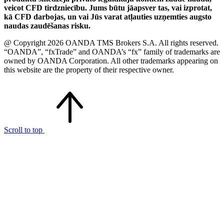
veicot CFD tirdzniecību. Jums būtu jāapsver tas, vai izprotat,
kā CFD darbojas, un vai Jūs varat atļauties uzņemties augsto
naudas zaudēšanas risku.
@ Copyright 2026 OANDA TMS Brokers S.A. All rights reserved.
“OANDA”, “fxTrade” and OANDA’s “fx” family of trademarks are
owned by OANDA Corporation. All other trademarks appearing on
this website are the property of their respective owner.
Scroll to top