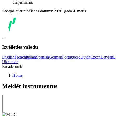
pieņemšanu.
Pēdējās atjaunināšanas datums: 2026. gada 4. marts.
Izvēlieties valodu
English
French
Italian
Spanish
German
Portuguese
Dutch
Czech
Latvian
L
Ukrainian
Breadcrumb
Home
Meklēt instrumentus