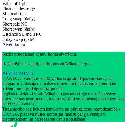
Value of 1 pip
Financial leverage
Minimal step
Long swap (daily)
Short sale
NO
Short swap (daily)
Distance SL and TP
0
3-day swap (date)
Atvērt kontu
Sāciet tirgot tagad ar ātru konta atvēršanu.
Reģistrējieties tagad, lai tirgotos aktīvākajos tirgos
ATVER KONTU
OANDA ir vairāk nekā 20 gadus tirgū strādājošs brokeris, kas
lepojas ar vadošajiem analīzes rīkiem un tūkstošiem apmierinātu
klientu, un ir godalgots starpnieks.
Iegūstiet piekļuvi visaktīvākajiem pasaules tirgiem ar tūkstošiem
tirdzniecības instrumentu, kā arī vadošajiem tehniskajiem rīkiem, kas
palīdz veikt analīzi.
Tirdzniecība bez liekām izmaksām un pilnīga cenu pārredzamība -
OANDA piedāvā nulles komisijas maksu par galvenajiem
instrumentiem un pārredzamu cenu noteikšanu.