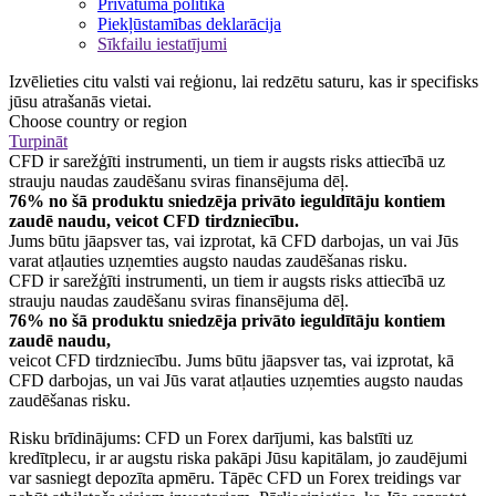
Privātuma politika
Piekļūstamības deklarācija
Sīkfailu iestatījumi
Izvēlieties citu valsti vai reģionu, lai redzētu saturu, kas ir specifisks
jūsu atrašanās vietai.
Choose country or region
Turpināt
CFD ir sarežģīti instrumenti, un tiem ir augsts risks attiecībā uz
strauju naudas zaudēšanu sviras finansējuma dēļ.
76% no šā produktu sniedzēja privāto ieguldītāju kontiem
zaudē naudu, veicot CFD tirdzniecību.
Jums būtu jāapsver tas, vai izprotat, kā CFD darbojas, un vai Jūs
varat atļauties uzņemties augsto naudas zaudēšanas risku.
CFD ir sarežģīti instrumenti, un tiem ir augsts risks attiecībā uz
strauju naudas zaudēšanu sviras finansējuma dēļ.
76% no šā produktu sniedzēja privāto ieguldītāju kontiem
zaudē naudu,
veicot CFD tirdzniecību. Jums būtu jāapsver tas, vai izprotat, kā
CFD darbojas, un vai Jūs varat atļauties uzņemties augsto naudas
zaudēšanas risku.
Risku brīdinājums: CFD un Forex darījumi, kas balstīti uz
kredītplecu, ir ar augstu riska pakāpi Jūsu kapitālam, jo zaudējumi
var sasniegt depozīta apmēru. Tāpēc CFD un Forex treidings var