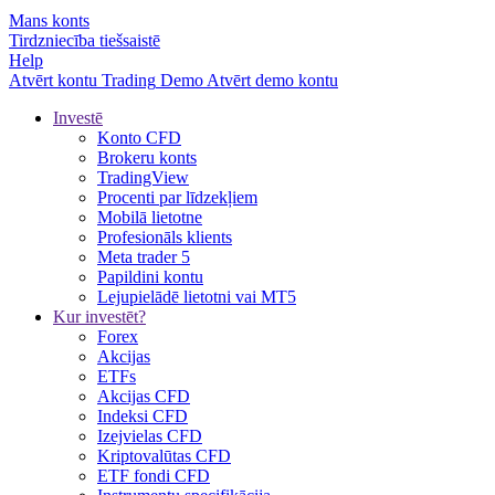
Mans konts
Tirdzniecība tiešsaistē
Help
Atvērt kontu
Trading
Demo
Atvērt demo kontu
Investē
Konto CFD
Brokeru konts
TradingView
Procenti par līdzekļiem
Mobilā lietotne
Profesionāls klients
Meta trader 5
Papildini kontu
Lejupielādē lietotni vai MT5
Kur investēt?
Forex
Akcijas
ETFs
Akcijas CFD
Indeksi CFD
Izejvielas CFD
Kriptovalūtas CFD
ETF fondi CFD