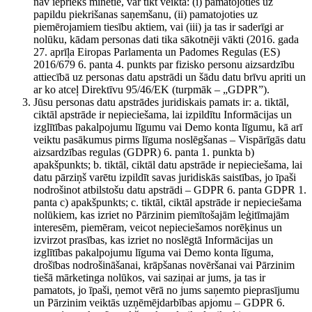
nav iepriekš minētie, var tikt veikta: (i) pamatojoties uz
papildu piekrišanas saņemšanu, (ii) pamatojoties uz
piemērojamiem tiesību aktiem, vai (iii) ja tas ir saderīgi ar
nolūku, kādam personas dati tika sākotnēji vākti (2016. gada
27. aprīļa Eiropas Parlamenta un Padomes Regulas (ES)
2016/679 6. panta 4. punkts par fizisko personu aizsardzību
attiecībā uz personas datu apstrādi un šādu datu brīvu apriti un
ar ko atceļ Direktīvu 95/46/EK (turpmāk – „GDPR”).
Jūsu personas datu apstrādes juridiskais pamats ir: a. tiktāl,
ciktāl apstrāde ir nepieciešama, lai izpildītu Informācijas un
izglītības pakalpojumu līgumu vai Demo konta līgumu, kā arī
veiktu pasākumus pirms līguma noslēgšanas – Vispārīgās datu
aizsardzības regulas (GDPR) 6. panta 1. punkta b)
apakšpunkts; b. tiktāl, ciktāl datu apstrāde ir nepieciešama, lai
datu pārziņš varētu izpildīt savas juridiskās saistības, jo īpaši
nodrošinot atbilstošu datu apstrādi – GDPR 6. panta GDPR 1.
panta c) apakšpunkts; c. tiktāl, ciktāl apstrāde ir nepieciešama
nolūkiem, kas izriet no Pārzinim piemītošajām leģitīmajām
interesēm, piemēram, veicot nepieciešamos norēķinus un
izvirzot prasības, kas izriet no noslēgtā Informācijas un
izglītības pakalpojumu līguma vai Demo konta līguma,
drošības nodrošināšanai, krāpšanas novēršanai vai Pārzinim
tiešā mārketinga nolūkos, vai saziņai ar jums, ja tas ir
pamatots, jo īpaši, ņemot vērā no jums saņemto pieprasījumu
un Pārzinim veiktās uzņēmējdarbības apjomu – GDPR 6.