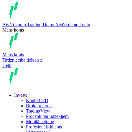
Atvērt kontu
Trading
Demo
Atvērt demo kontu
Mans konts
Mans konts
Tirdzniecība tiešsaistē
Help
Investē
Konto CFD
Brokeru konts
TradingView
Procenti par līdzekļiem
Mobilā lietotne
Profesionāls klients