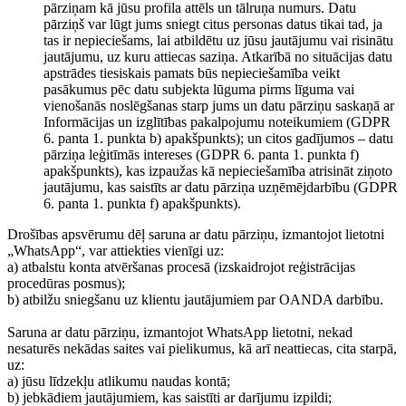
pārziņam kā jūsu profila attēls un tālruņa numurs. Datu
pārziņš var lūgt jums sniegt citus personas datus tikai tad, ja
tas ir nepieciešams, lai atbildētu uz jūsu jautājumu vai risinātu
jautājumu, uz kuru attiecas saziņa. Atkarībā no situācijas datu
apstrādes tiesiskais pamats būs nepieciešamība veikt
pasākumus pēc datu subjekta lūguma pirms līguma vai
vienošanās noslēgšanas starp jums un datu pārziņu saskaņā ar
Informācijas un izglītības pakalpojumu noteikumiem (GDPR
6. panta 1. punkta b) apakšpunkts); un citos gadījumos – datu
pārziņa leģitīmās intereses (GDPR 6. panta 1. punkta f)
apakšpunkts), kas izpaužas kā nepieciešamība atrisināt ziņoto
jautājumu, kas saistīts ar datu pārziņa uzņēmējdarbību (GDPR
6. panta 1. punkta f) apakšpunkts).
Drošības apsvērumu dēļ saruna ar datu pārziņu, izmantojot lietotni
„WhatsApp“, var attiekties vienīgi uz:
a) atbalstu konta atvēršanas procesā (izskaidrojot reģistrācijas
procedūras posmus);
b) atbilžu sniegšanu uz klientu jautājumiem par OANDA darbību.
Saruna ar datu pārziņu, izmantojot WhatsApp lietotni, nekad
nesaturēs nekādas saites vai pielikumus, kā arī neattiecas, cita starpā,
uz:
a) jūsu līdzekļu atlikumu naudas kontā;
b) jebkādiem jautājumiem, kas saistīti ar darījumu izpildi;