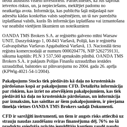
nebūt atbilstošs visiem investoriem. Pārliecinieties, ka Jūs saprotat
ietvertos riskus, un, ja nepieciešams, meklējiet padomu no
neatkarīga avota. Informācija, kas publicēta šajā mājaslapā nav
adresēta kādas konkrētas valsts saņēmējiem, un tā nav paredzēta
izplatīšanai valstīs, kurās šīs informācijas izplatīšana vai izmantošana
var neatbilst vietējiem likumiem un noteikumiem
OANDA TMS Brokers S.A. ar reģistrēto galveno mītni Warsaw
UNIT, Daszyńskiego 1, 00-843 Varšavā, Polijā, kas ir reģistrēta
Galvaspilsētas Varšavas Apgabaltiesā Varšavā, 13. Nacionālā tiesu
reģistra komercnodaļā ar numuru 0000204776, NIP 5262759131,
sākuma kapitāls: PLN 3 537,560 apmaksāts pilnībā. OANDA TMS
Brokers S.A. ir pakļauts Polijas Finanšu uzraudzības iestādes
uzraudzībai, balstoties uz pilnvarojumu no 2004. gada 26. aprīļa
(KPWig-4021-54-1/2004).
Pakalpojums Stocks tiek piedāvāts kā daļa no krusteniskās
pārdošanas kopā ar pakalpojumu CFD. Detalizēta informācija
par riskiem, kas izriet no atsevišķiem pakalpojumiem, kas tiek
piedāvāti kā daļa no krusteniskās pārdošanas, un informācija
par izmaksām, kas saistītas ar šiem pakalpojumiem, ir pieejama
tīmekļa vietnes OANDA TMS Brokers sadaļā Dokumenti.
CFD ir sarežģīti instrumenti, un tiem ir augsts risks attiecībā uz
strauju naudas zaudēšanu sviras finansējuma dēļ. 76% no šā
produktu sniedzēja privāto ieguldītāju kontiem zaudē naudu,