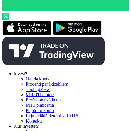
investē
Oanda konts
Procenti par līdzekļiem
TradingView
Mobilā lietotne
Profesionāls klients
MT5 platforma
Papildini kontu
Lejupielādē lietotni vai MT5
Kontakts
Kur investēt?