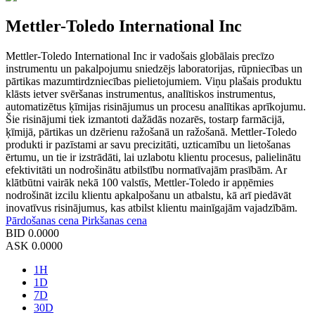
Mettler-Toledo International Inc
Mettler-Toledo International Inc ir vadošais globālais precīzo
instrumentu un pakalpojumu sniedzējs laboratorijas, rūpniecības un
pārtikas mazumtirdzniecības pielietojumiem. Viņu plašais produktu
klāsts ietver svēršanas instrumentus, analītiskos instrumentus,
automatizētus ķīmijas risinājumus un procesu analītikas aprīkojumu.
Šie risinājumi tiek izmantoti dažādās nozarēs, tostarp farmācijā,
ķīmijā, pārtikas un dzērienu ražošanā un ražošanā. Mettler-Toledo
produkti ir pazīstami ar savu precizitāti, uzticamību un lietošanas
ērtumu, un tie ir izstrādāti, lai uzlabotu klientu procesus, palielinātu
efektivitāti un nodrošinātu atbilstību normatīvajām prasībām. Ar
klātbūtni vairāk nekā 100 valstīs, Mettler-Toledo ir apņēmies
nodrošināt izcilu klientu apkalpošanu un atbalstu, kā arī piedāvāt
inovatīvus risinājumus, kas atbilst klientu mainīgajām vajadzībām.
Pārdošanas cena
Pirkšanas cena
BID
0.0000
ASK
0.0000
1H
1D
7D
30D