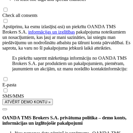
Check all consents
Apstiprinu, ka esmu izlasījis(-usi) un piekrītu OANDA TMS
Brokers S.A.
informācijas un izglītības
pakalpojuma noteikumiem
un nosacījumiem, kas ļauj ar mani sazināties, lai sniegtu man
piedāvājumu un nodrošinātu atbalstu pa tālruni konta pārvaldībai. Es
saprotu, ka varu no šī pakalpojuma jebkurā laikā atteikties.
Es piekrītu saņemt mārketinga informāciju no OANDA TMS
Brokers S.A. par produktiem un pakalpojumiem, piemēram,
jaunumiem un akcijām, uz manu norādīto kontaktinformāciju:
E-pasta
SMS/MMS
ATVĒRT DEMO KONTU »
OANDA TMS Brokers S.A. privātuma politika – demo konts,
informācijas un izglītojošie pakalpojumi