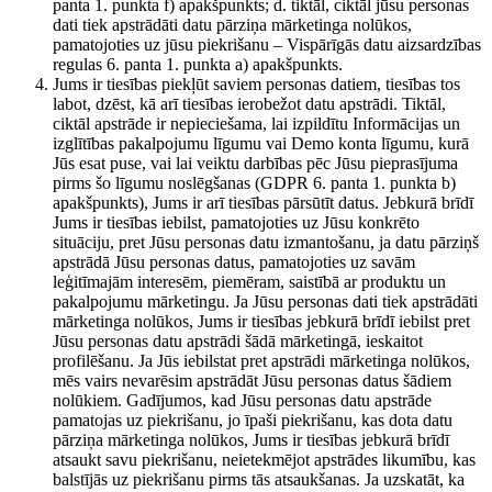
panta 1. punkta f) apakšpunkts; d. tiktāl, ciktāl jūsu personas
dati tiek apstrādāti datu pārziņa mārketinga nolūkos,
pamatojoties uz jūsu piekrišanu – Vispārīgās datu aizsardzības
regulas 6. panta 1. punkta a) apakšpunkts.
Jums ir tiesības piekļūt saviem personas datiem, tiesības tos
labot, dzēst, kā arī tiesības ierobežot datu apstrādi. Tiktāl,
ciktāl apstrāde ir nepieciešama, lai izpildītu Informācijas un
izglītības pakalpojumu līgumu vai Demo konta līgumu, kurā
Jūs esat puse, vai lai veiktu darbības pēc Jūsu pieprasījuma
pirms šo līgumu noslēgšanas (GDPR 6. panta 1. punkta b)
apakšpunkts), Jums ir arī tiesības pārsūtīt datus. Jebkurā brīdī
Jums ir tiesības iebilst, pamatojoties uz Jūsu konkrēto
situāciju, pret Jūsu personas datu izmantošanu, ja datu pārziņš
apstrādā Jūsu personas datus, pamatojoties uz savām
leģitīmajām interesēm, piemēram, saistībā ar produktu un
pakalpojumu mārketingu. Ja Jūsu personas dati tiek apstrādāti
mārketinga nolūkos, Jums ir tiesības jebkurā brīdī iebilst pret
Jūsu personas datu apstrādi šādā mārketingā, ieskaitot
profilēšanu. Ja Jūs iebilstat pret apstrādi mārketinga nolūkos,
mēs vairs nevarēsim apstrādāt Jūsu personas datus šādiem
nolūkiem. Gadījumos, kad Jūsu personas datu apstrāde
pamatojas uz piekrišanu, jo īpaši piekrišanu, kas dota datu
pārziņa mārketinga nolūkos, Jums ir tiesības jebkurā brīdī
atsaukt savu piekrišanu, neietekmējot apstrādes likumību, kas
balstījās uz piekrišanu pirms tās atsaukšanas. Ja uzskatāt, ka