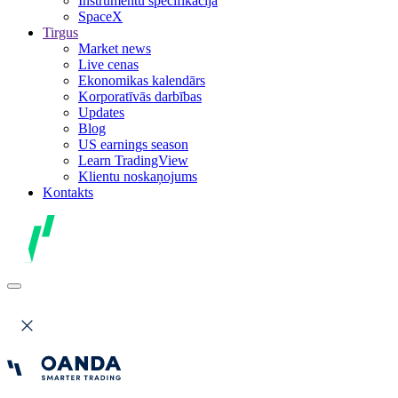
Instrumentu specifikācija
SpaceX
Tirgus
Market news
Live cenas
Ekonomikas kalendārs
Korporatīvās darbības
Updates
Blog
US earnings season
Learn TradingView
Klientu noskaņojums
Kontakts