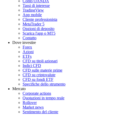
Conto OANDA
Tassi di interesse
TradingView
App mobile
Cliente professionista
MetaTrader 5
Opzioni di deposito
Scarica l'app o MT5
Contatto
Dove investire
Forex
Azioni
ETFs
CFD su titoli azionari
Indici CFD
CFD sulle materie prime
CFD su criptovalute
CFD su fondi ETF
Specifiche dello strumento
Mercato
Corporate actions
Quotazioni in tempo reale
Rollover
Market news
Sentimento del cliente