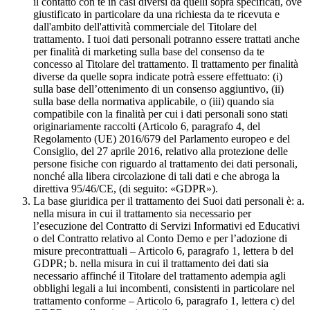
il contatto con te in casi diversi da quelli sopra specificati, ove
giustificato in particolare da una richiesta da te ricevuta e
dall'ambito dell'attività commerciale del Titolare del
trattamento. I tuoi dati personali potranno essere trattati anche
per finalità di marketing sulla base del consenso da te
concesso al Titolare del trattamento. Il trattamento per finalità
diverse da quelle sopra indicate potrà essere effettuato: (i)
sulla base dell’ottenimento di un consenso aggiuntivo, (ii)
sulla base della normativa applicabile, o (iii) quando sia
compatibile con la finalità per cui i dati personali sono stati
originariamente raccolti (Articolo 6, paragrafo 4, del
Regolamento (UE) 2016/679 del Parlamento europeo e del
Consiglio, del 27 aprile 2016, relativo alla protezione delle
persone fisiche con riguardo al trattamento dei dati personali,
nonché alla libera circolazione di tali dati e che abroga la
direttiva 95/46/CE, (di seguito: «GDPR»).
La base giuridica per il trattamento dei Suoi dati personali è: a.
nella misura in cui il trattamento sia necessario per
l’esecuzione del Contratto di Servizi Informativi ed Educativi
o del Contratto relativo al Conto Demo e per l’adozione di
misure precontrattuali – Articolo 6, paragrafo 1, lettera b del
GDPR; b. nella misura in cui il trattamento dei dati sia
necessario affinché il Titolare del trattamento adempia agli
obblighi legali a lui incombenti, consistenti in particolare nel
trattamento conforme – Articolo 6, paragrafo 1, lettera c) del