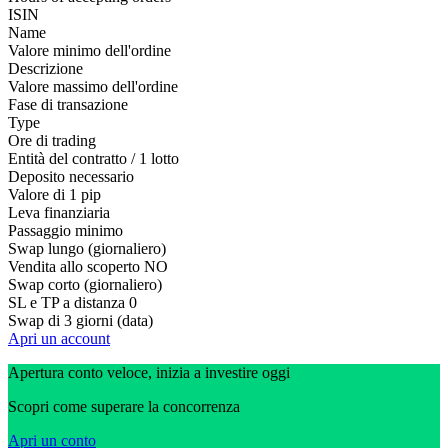
ISIN
Name
Valore minimo dell'ordine
Descrizione
Valore massimo dell'ordine
Fase di transazione
Type
Ore di trading
Entità del contratto / 1 lotto
Deposito necessario
Valore di 1 pip
Leva finanziaria
Passaggio minimo
Swap lungo (giornaliero)
Vendita allo scoperto
NO
Swap corto (giornaliero)
SL e TP a distanza
0
Swap di 3 giorni (data)
Apri un account
Apertura conto veloce, inizia a investire oggi
Scopri come superare la concorrenza
Apri un conto