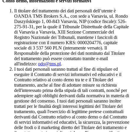
Conto demo, informazioni e servizi formativi
Il titolare del trattamento dei dati personali dell’utente è
OANDA TMS Brokers S.A., con sede a Varsavia, ul. Rondo
Daszyńskiego 1, 00-843 Varsavia, NIP (codice fiscale): 526-
275-91-31, per la quale il Tribunale Distrettuale della Capitale
di Varsavia a Varsavia, XIII Sezione Commerciale del
Registro Nazionale dei Tribunali, mantiene i fascicoli di
registrazione con il numero KRS: 0000204776, capitale
sociale di 3 537 560 PLN (interamente versato). Il
Responsabile della protezione dei dati nominato dal Titolare
del trattamento può essere contattato tramite e-mail
all'indirizzo:
odo@tms.pl
.
I tuoi dati personali saranno trattati al fine di stipulare ed
eseguire il Contratto di servizi informativi ed educativi e il
Contratto relativo al conto demo tra te e il Titolare del
trattamento, anche al fine di adottare misure su richiesta
dell'interessato prima della stipula di tali contratti, nonché per
adempiere agli obblighi derivanti dalla normativa in materia di
gestione del consenso. I tuoi dati personali saranno inoltre
trattati per le finalità degli interessi legittimi del Titolare del
trattamento, quali l'esercizio di legittime pretese contrattuali
derivanti dal Contratto relativo al conto demo o dal Contratto
di servizi informativi ed educativi, la sicurezza, la prevenzione
delle frodi o il marketing diretto del Titolare del trattamento e