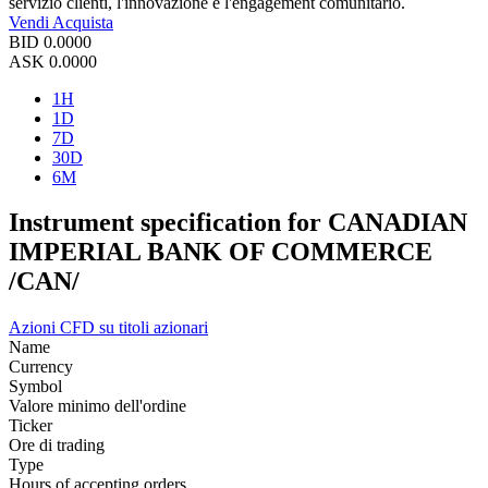
servizio clienti, l'innovazione e l'engagement comunitario.
Vendi
Acquista
BID
0.0000
ASK
0.0000
1H
1D
7D
30D
6M
Instrument specification for CANADIAN
IMPERIAL BANK OF COMMERCE
/CAN/
Azioni
CFD su titoli azionari
Name
Currency
Symbol
Valore minimo dell'ordine
Ticker
Ore di trading
Type
Hours of accepting orders