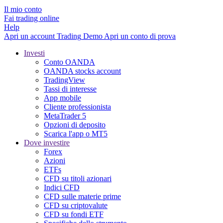
Il mio conto
Fai trading online
Help
Apri un account
Trading
Demo
Apri un conto di prova
Investi
Conto OANDA
OANDA stocks account
TradingView
Tassi di interesse
App mobile
Cliente professionista
MetaTrader 5
Opzioni di deposito
Scarica l'app o MT5
Dove investire
Forex
Azioni
ETFs
CFD su titoli azionari
Indici CFD
CFD sulle materie prime
CFD su criptovalute
CFD su fondi ETF