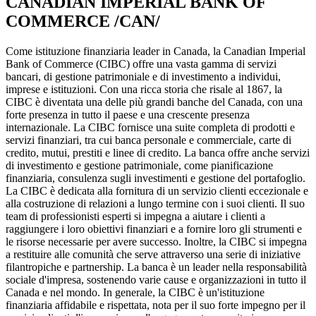
CANADIAN IMPERIAL BANK OF
COMMERCE /CAN/
Come istituzione finanziaria leader in Canada, la Canadian Imperial
Bank of Commerce (CIBC) offre una vasta gamma di servizi
bancari, di gestione patrimoniale e di investimento a individui,
imprese e istituzioni. Con una ricca storia che risale al 1867, la
CIBC è diventata una delle più grandi banche del Canada, con una
forte presenza in tutto il paese e una crescente presenza
internazionale. La CIBC fornisce una suite completa di prodotti e
servizi finanziari, tra cui banca personale e commerciale, carte di
credito, mutui, prestiti e linee di credito. La banca offre anche servizi
di investimento e gestione patrimoniale, come pianificazione
finanziaria, consulenza sugli investimenti e gestione del portafoglio.
La CIBC è dedicata alla fornitura di un servizio clienti eccezionale e
alla costruzione di relazioni a lungo termine con i suoi clienti. Il suo
team di professionisti esperti si impegna a aiutare i clienti a
raggiungere i loro obiettivi finanziari e a fornire loro gli strumenti e
le risorse necessarie per avere successo. Inoltre, la CIBC si impegna
a restituire alle comunità che serve attraverso una serie di iniziative
filantropiche e partnership. La banca è un leader nella responsabilità
sociale d'impresa, sostenendo varie cause e organizzazioni in tutto il
Canada e nel mondo. In generale, la CIBC è un'istituzione
finanziaria affidabile e rispettata, nota per il suo forte impegno per il