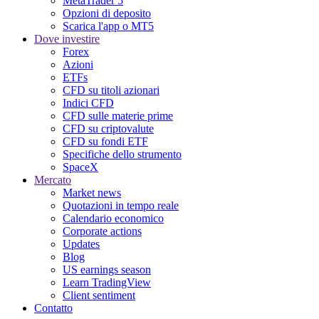
MetaTrader 5
Opzioni di deposito
Scarica l'app o MT5
Dove investire
Forex
Azioni
ETFs
CFD su titoli azionari
Indici CFD
CFD sulle materie prime
CFD su criptovalute
CFD su fondi ETF
Specifiche dello strumento
SpaceX
Mercato
Market news
Quotazioni in tempo reale
Calendario economico
Corporate actions
Updates
Blog
US earnings season
Learn TradingView
Client sentiment
Contatto