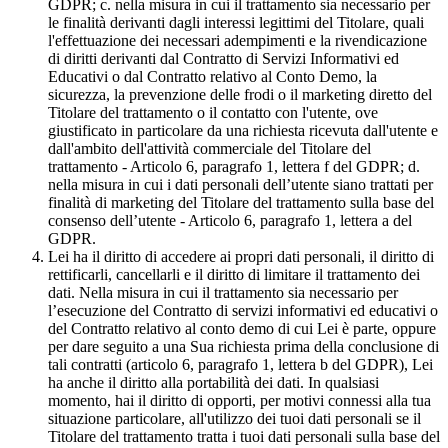
GDPR; c. nella misura in cui il trattamento sia necessario per
le finalità derivanti dagli interessi legittimi del Titolare, quali
l'effettuazione dei necessari adempimenti e la rivendicazione
di diritti derivanti dal Contratto di Servizi Informativi ed
Educativi o dal Contratto relativo al Conto Demo, la
sicurezza, la prevenzione delle frodi o il marketing diretto del
Titolare del trattamento o il contatto con l'utente, ove
giustificato in particolare da una richiesta ricevuta dall'utente e
dall'ambito dell'attività commerciale del Titolare del
trattamento - Articolo 6, paragrafo 1, lettera f del GDPR; d.
nella misura in cui i dati personali dell’utente siano trattati per
finalità di marketing del Titolare del trattamento sulla base del
consenso dell’utente - Articolo 6, paragrafo 1, lettera a del
GDPR.
Lei ha il diritto di accedere ai propri dati personali, il diritto di
rettificarli, cancellarli e il diritto di limitare il trattamento dei
dati. Nella misura in cui il trattamento sia necessario per
l’esecuzione del Contratto di servizi informativi ed educativi o
del Contratto relativo al conto demo di cui Lei è parte, oppure
per dare seguito a una Sua richiesta prima della conclusione di
tali contratti (articolo 6, paragrafo 1, lettera b del GDPR), Lei
ha anche il diritto alla portabilità dei dati. In qualsiasi
momento, hai il diritto di opporti, per motivi connessi alla tua
situazione particolare, all'utilizzo dei tuoi dati personali se il
Titolare del trattamento tratta i tuoi dati personali sulla base del