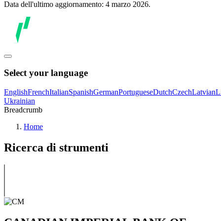
Data dell'ultimo aggiornamento: 4 marzo 2026.
Select your language
English
French
Italian
Spanish
German
Portuguese
Dutch
Czech
Latvian
L
Ukrainian
Breadcrumb
Home
Ricerca di strumenti