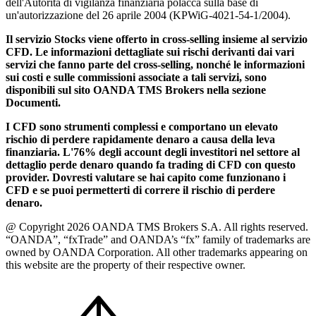
dell'Autorità di vigilanza finanziaria polacca sulla base di
un'autorizzazione del 26 aprile 2004 (KPWiG-4021-54-1/2004).
Il servizio Stocks viene offerto in cross-selling insieme al servizio
CFD. Le informazioni dettagliate sui rischi derivanti dai vari
servizi che fanno parte del cross-selling, nonché le informazioni
sui costi e sulle commissioni associate a tali servizi, sono
disponibili sul sito OANDA TMS Brokers nella sezione
Documenti.
I CFD sono strumenti complessi e comportano un elevato
rischio di perdere rapidamente denaro a causa della leva
finanziaria. L'76% degli account degli investitori nel settore al
dettaglio perde denaro quando fa trading di CFD con questo
provider. Dovresti valutare se hai capito come funzionano i
CFD e se puoi permetterti di correre il rischio di perdere
denaro.
@ Copyright 2026 OANDA TMS Brokers S.A. All rights reserved.
“OANDA”, “fxTrade” and OANDA’s “fx” family of trademarks are
owned by OANDA Corporation. All other trademarks appearing on
this website are the property of their respective owner.