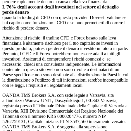
perdere rapidamente denaro a causa della leva finanziaria.
L'76% degli account degli investitori nel settore al dettaglio
perde denaro
quando fa trading di CFD con questo provider. Dovresti valutare se
hai capito come funzionano i CFD e se puoi permetterti di correre il
rischio di perdere denaro.
Attenzione al rischio: il trading CFD e Forex basato sulla leva
finanziaria è altamente rischioso per il tuo capitale; se investi in
questo prodotto, potresti perdere il denaro investito in toto o in parte.
Pertanto, i CFD e il Forex potrebbero non essere adatti a tutti gli
investitori. Assicurati di comprendere i rischi connessi e, se
necessario, chiedi una consulenza indipendente. Le informazioni
contenute in questo sito web non sono rivolte a destinatari di un
Paese specifico e non sono destinate alla distribuzione in Paesi in cui
la distribuzione o l'utilizzo di tali informazioni sarebbe incompatibile
con le leggi, i requisiti e i regolamenti locali.
OANDA TMS Brokers S.A. con sede legale a Varsavia, sita
all'indirizzo Warsaw UNIT, Daszyńskiego 1, 00-843 Varsavia,
registrata presso il Tribunale Distrettuale della Capitale di Varsavia a
Varsavia, XIII Divisione Commerciale del Registro Nazionale dei
Tribunali con il numero KRS 0000204776, numero NIP
5262759131, Capitale iniziale: PLN 3537,560 interamente versato.
OANDA TMS Brokers S.A. è soggetta alla supervisione