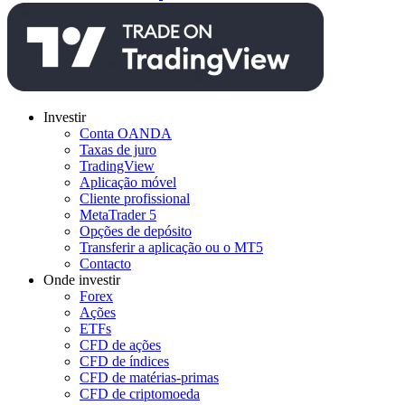
Investir
Conta OANDA
Taxas de juro
TradingView
Aplicação móvel
Cliente profissional
MetaTrader 5
Opções de depósito
Transferir a aplicação ou o MT5
Contacto
Onde investir
Forex
Ações
ETFs
CFD de ações
CFD de índices
CFD de matérias-primas
CFD de criptomoeda