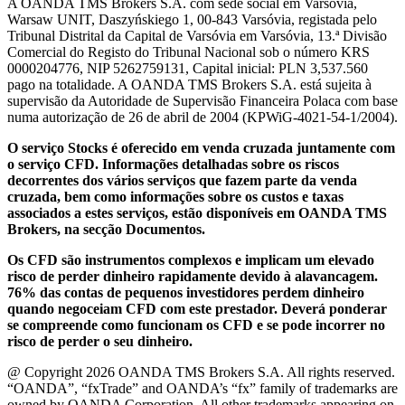
A OANDA TMS Brokers S.A. com sede social em Varsóvia,
Warsaw UNIT, Daszyńskiego 1, 00-843 Varsóvia, registada pelo
Tribunal Distrital da Capital de Varsóvia em Varsóvia, 13.ª Divisão
Comercial do Registo do Tribunal Nacional sob o número KRS
0000204776, NIP 5262759131, Capital inicial: PLN 3,537.560
pago na totalidade. A OANDA TMS Brokers S.A. está sujeita à
supervisão da Autoridade de Supervisão Financeira Polaca com base
numa autorização de 26 de abril de 2004 (KPWiG-4021-54-1/2004).
O serviço Stocks é oferecido em venda cruzada juntamente com
o serviço CFD. Informações detalhadas sobre os riscos
decorrentes dos vários serviços que fazem parte da venda
cruzada, bem como informações sobre os custos e taxas
associados a estes serviços, estão disponíveis em OANDA TMS
Brokers, na secção Documentos.
Os CFD são instrumentos complexos e implicam um elevado
risco de perder dinheiro rapidamente devido à alavancagem.
76% das contas de pequenos investidores perdem dinheiro
quando negoceiam CFD com este prestador. Deverá ponderar
se compreende como funcionam os CFD e se pode incorrer no
risco de perder o seu dinheiro.
@ Copyright 2026 OANDA TMS Brokers S.A. All rights reserved.
“OANDA”, “fxTrade” and OANDA’s “fx” family of trademarks are
owned by OANDA Corporation. All other trademarks appearing on