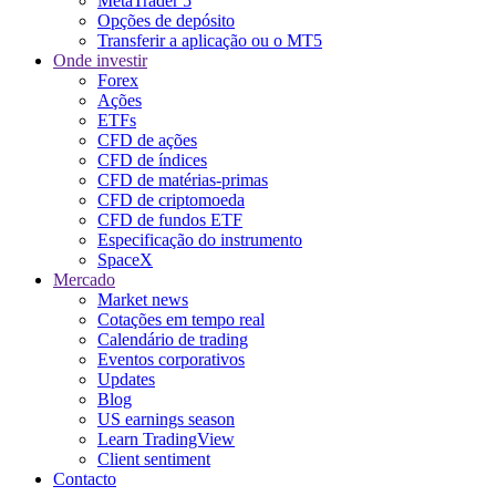
MetaTrader 5
Opções de depósito
Transferir a aplicação ou o MT5
Onde investir
Forex
Ações
ETFs
CFD de ações
CFD de índices
CFD de matérias-primas
CFD de criptomoeda
CFD de fundos ETF
Especificação do instrumento
SpaceX
Mercado
Market news
Cotações em tempo real
Calendário de trading
Eventos corporativos
Updates
Blog
US earnings season
Learn TradingView
Client sentiment
Contacto