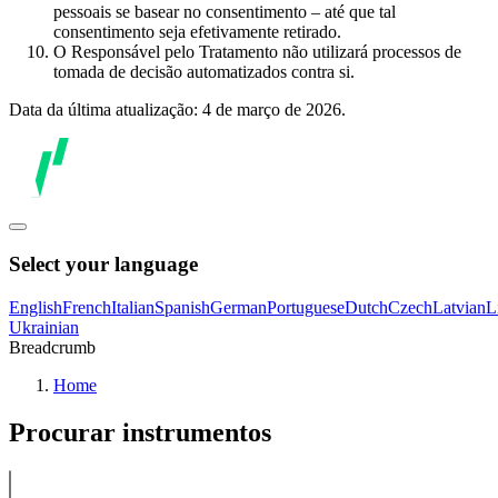
pessoais se basear no consentimento – até que tal
consentimento seja efetivamente retirado.
O Responsável pelo Tratamento não utilizará processos de
tomada de decisão automatizados contra si.
Data da última atualização: 4 de março de 2026.
Select your language
English
French
Italian
Spanish
German
Portuguese
Dutch
Czech
Latvian
L
Ukrainian
Breadcrumb
Home
Procurar instrumentos