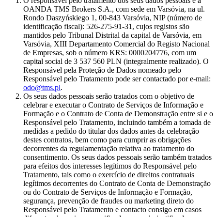
O responsável pelo tratamento dos seus dados pessoais é a
OANDA TMS Brokers S.A., com sede em Varsóvia, na ul.
Rondo Daszyńskiego 1, 00-843 Varsóvia, NIP (número de
identificação fiscal): 526-275-91-31, cujos registos são
mantidos pelo Tribunal Distrital da capital de Varsóvia, em
Varsóvia, XIII Departamento Comercial do Registo Nacional
de Empresas, sob o número KRS: 0000204776, com um
capital social de 3 537 560 PLN (integralmente realizado). O
Responsável pela Proteção de Dados nomeado pelo
Responsável pelo Tratamento pode ser contactado por e-mail:
odo@tms.pl
.
Os seus dados pessoais serão tratados com o objetivo de
celebrar e executar o Contrato de Serviços de Informação e
Formação e o Contrato de Conta de Demonstração entre si e o
Responsável pelo Tratamento, incluindo também a tomada de
medidas a pedido do titular dos dados antes da celebração
destes contratos, bem como para cumprir as obrigações
decorrentes da regulamentação relativa ao tratamento do
consentimento. Os seus dados pessoais serão também tratados
para efeitos dos interesses legítimos do Responsável pelo
Tratamento, tais como o exercício de direitos contratuais
legítimos decorrentes do Contrato de Conta de Demonstração
ou do Contrato de Serviços de Informação e Formação,
segurança, prevenção de fraudes ou marketing direto do
Responsável pelo Tratamento e contacto consigo em casos