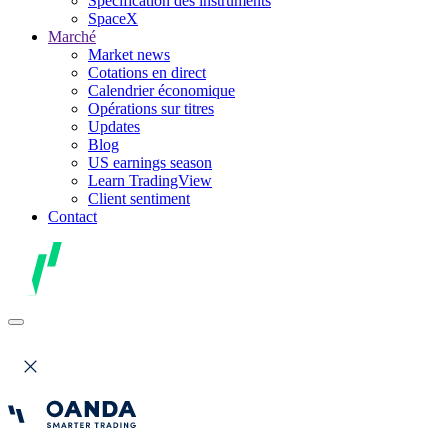
Spécification des instruments
SpaceX
Marché
Market news
Cotations en direct
Calendrier économique
Opérations sur titres
Updates
Blog
US earnings season
Learn TradingView
Client sentiment
Contact