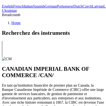
English
French
Italian
Spanish
German
Portuguese
Dutch
Czech
Latvian
L
Ukrainian
Breadcrumb
Home
Recherchez des instruments
CANADIAN IMPERIAL BANK OF
COMMERCE /CAN/
En tant qu'institution financière de premier plan au Canada, la
Banque Canadienne Impériale de Commerce (CIBC) offre une large
gamme de services bancaires, de gestion de patrimoine et
d'investissement aux particuliers, aux entreprises et aux institutions.
Avec une riche histoire remontant à 1867, la CIBC est devenue l'une