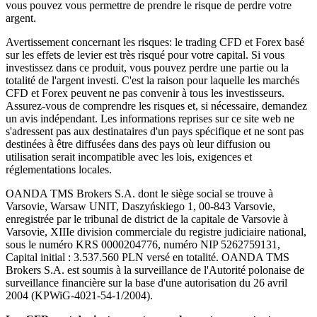
vous pouvez vous permettre de prendre le risque de perdre votre
argent.
Avertissement concernant les risques: le trading CFD et Forex basé
sur les effets de levier est très risqué pour votre capital. Si vous
investissez dans ce produit, vous pouvez perdre une partie ou la
totalité de l'argent investi. C'est la raison pour laquelle les marchés
CFD et Forex peuvent ne pas convenir à tous les investisseurs.
Assurez-vous de comprendre les risques et, si nécessaire, demandez
un avis indépendant. Les informations reprises sur ce site web ne
s'adressent pas aux destinataires d'un pays spécifique et ne sont pas
destinées à être diffusées dans des pays où leur diffusion ou
utilisation serait incompatible avec les lois, exigences et
réglementations locales.
OANDA TMS Brokers S.A. dont le siège social se trouve à
Varsovie, Warsaw UNIT, Daszyńskiego 1, 00-843 Varsovie,
enregistrée par le tribunal de district de la capitale de Varsovie à
Varsovie, XIIIe division commerciale du registre judiciaire national,
sous le numéro KRS 0000204776, numéro NIP 5262759131,
Capital initial : 3.537.560 PLN versé en totalité. OANDA TMS
Brokers S.A. est soumis à la surveillance de l'Autorité polonaise de
surveillance financière sur la base d'une autorisation du 26 avril
2004 (KPWiG-4021-54-1/2004).