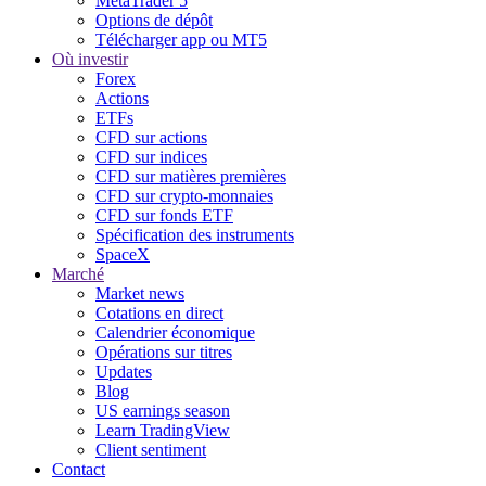
MetaTrader 5
Options de dépôt
Télécharger app ou MT5
Où investir
Forex
Actions
ETFs
CFD sur actions
CFD sur indices
CFD sur matières premières
CFD sur crypto-monnaies
CFD sur fonds ETF
Spécification des instruments
SpaceX
Marché
Market news
Cotations en direct
Calendrier économique
Opérations sur titres
Updates
Blog
US earnings season
Learn TradingView
Client sentiment
Contact