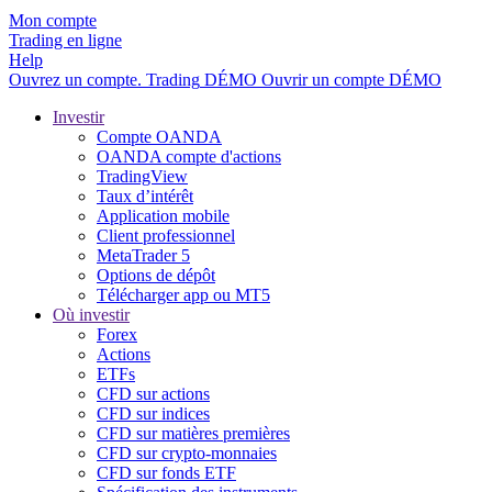
Mon compte
Trading en ligne
Help
Ouvrez un compte.
Trading
DÉMO
Ouvrir un compte DÉMO
Investir
Compte OANDA
OANDA compte d'actions
TradingView
Taux d’intérêt
Application mobile
Client professionnel
MetaTrader 5
Options de dépôt
Télécharger app ou MT5
Où investir
Forex
Actions
ETFs
CFD sur actions
CFD sur indices
CFD sur matières premières
CFD sur crypto-monnaies
CFD sur fonds ETF