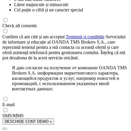
Litere majuscule și minuscule
Cel puțin o cifră și un caracter special
Check all consents
Confirm că am citit și am acceptat
Termenii și condițiile
Serviciului
de informare și educație al OANDA TMS Brokers S.A., care
reprezintă temeiul pentru a mă contacta cu această ofertă și care
oferă asistență telefonică pentru gestionarea contului. Înțeleg că mă
pot dezabona de la acest serviciu oricând.
Я даю согласие на получение от компании OANDA TMS
Brokers S.A. информации маркетингового характера,
касающейся продуктов и услуг, например новостей и
промоакций, с использованием указанных мной
контактных данных:
E-mail
SMS/MMS
DESCHIDE CONT DEMO »