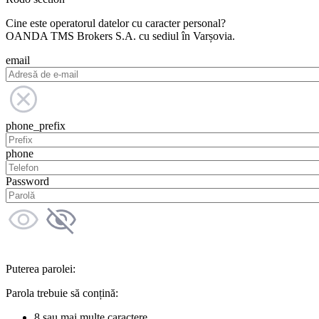
Cine este operatorul datelor cu caracter personal?
OANDA TMS Brokers S.A. cu sediul în Varșovia.
email
phone_prefix
phone
Password
Puterea parolei:
Parola trebuie să conțină:
8 sau mai multe caractere