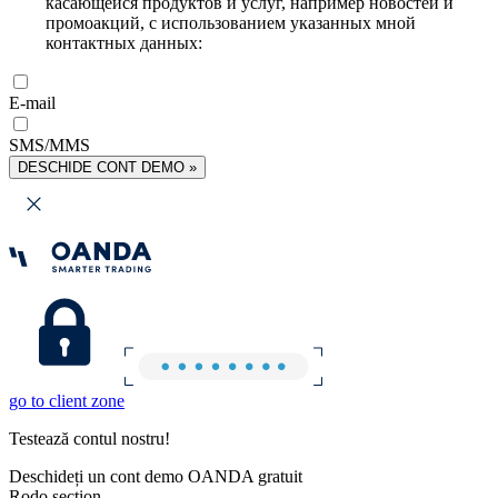
касающейся продуктов и услуг, например новостей и
промоакций, с использованием указанных мной
контактных данных:
E-mail
SMS/MMS
DESCHIDE CONT DEMO »
go to client zone
Testează contul nostru!
Deschideți un cont demo OANDA gratuit
Rodo section