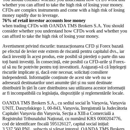
whether you can afford to take the high risk of losing your money.
CFDs are complex instruments and come with a high risk of losing
money rapidly due to leverage.
76% of retail investor accounts lose money
when trading CFDs with OANDA TMS Brokers S.A. You should
consider whether you understand how CFDs work and whether you
can afford to take the high risk of losing your money.
Avertisment privind riscurile: tranzacționarea CFD și Forex bazată
pe efectul de levier este extrem de riscantă pentru capitalul dvs., iar
dacă investiți în acest produs, este posibil să pierdeți o parte din sau
toți banii investiți. În consecință, este posibil ca CFD-urile și Forex-
ul să nu fie potrivite pentru toți investitorii. Asigurați-vă că înțelegeți
riscurile implicate și, dacă este necesar, solicitați consiliere
independentă. Informațiile conținute de acest site web nu se
adresează destinatarilor unei anumite țări și nu sunt destinate
distribuirii în țări în care distribuirea sau utilizarea acestor informații
ar fi incompatibilă cu legislația, dispozițiile și reglementările locale.
OANDA TMS Brokers S.A., cu sediul social în Varșovia, Varșovia
UNIT, Daszyńskiego 1, 00-843, Varșovia, înregistrată la Judecătoria
Capitalei Varșovia din Varșovia, Secția a XIII-a Comercială a
Registrului Tribunalului Național, cu numărul KRS 0000204776,
cod de identificare fiscală 595126127, capital social inițial:
3.537,560 PNL, subscris și vărsat integral. OANDA TMS Brokers