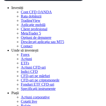
Investiți
Cont CFD OANDA
Rata dobânzii
TradingView
Aplicație mobilă
Client profesional
MetaTrader 5
Opțiuni de depunere
Descărcați aplicația sau MT5
Contact
Unde să investești
Forex
Acțiuni
ETFs
Acțiuni CFD-uri
Indici CFD
CFD-uri pe mărfuri
CFD-uri pe criptomonede
Fonduri ETF CFD-uri
Specificații instrumente
Piață
Acțiuni corporative
Cotații live
Rulaje