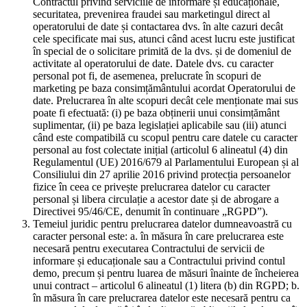
Contractul privind serviciile de informare și educaționale,
securitatea, prevenirea fraudei sau marketingul direct al
operatorului de date și contactarea dvs. în alte cazuri decât
cele specificate mai sus, atunci când acest lucru este justificat
în special de o solicitare primită de la dvs. și de domeniul de
activitate al operatorului de date. Datele dvs. cu caracter
personal pot fi, de asemenea, prelucrate în scopuri de
marketing pe baza consimțământului acordat Operatorului de
date. Prelucrarea în alte scopuri decât cele menționate mai sus
poate fi efectuată: (i) pe baza obținerii unui consimțământ
suplimentar, (ii) pe baza legislației aplicabile sau (iii) atunci
când este compatibilă cu scopul pentru care datele cu caracter
personal au fost colectate inițial (articolul 6 alineatul (4) din
Regulamentul (UE) 2016/679 al Parlamentului European și al
Consiliului din 27 aprilie 2016 privind protecția persoanelor
fizice în ceea ce privește prelucrarea datelor cu caracter
personal și libera circulație a acestor date și de abrogare a
Directivei 95/46/CE, denumit în continuare „RGPD”).
Temeiul juridic pentru prelucrarea datelor dumneavoastră cu
caracter personal este: a. în măsura în care prelucrarea este
necesară pentru executarea Contractului de servicii de
informare și educaționale sau a Contractului privind contul
demo, precum și pentru luarea de măsuri înainte de încheierea
unui contract – articolul 6 alineatul (1) litera (b) din RGPD; b.
în măsura în care prelucrarea datelor este necesară pentru ca