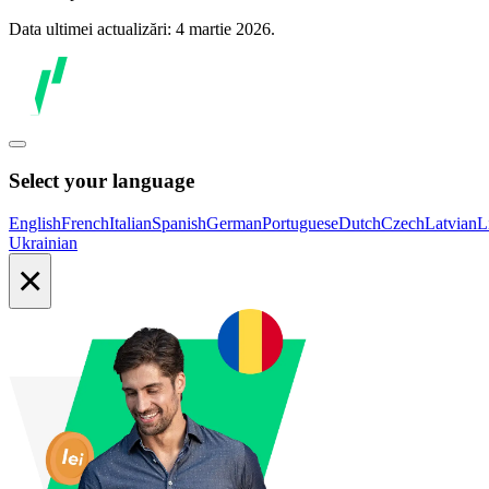
Data ultimei actualizări: 4 martie 2026.
Select your language
English
French
Italian
Spanish
German
Portuguese
Dutch
Czech
Latvian
L
Ukrainian
×