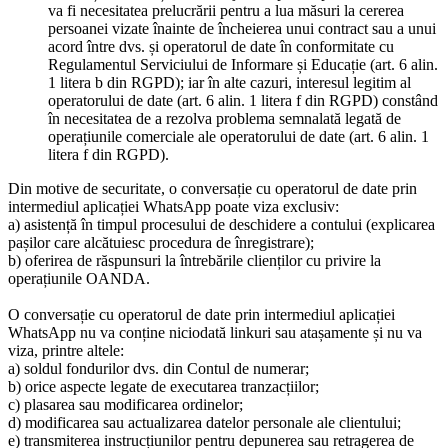
va fi necesitatea prelucrării pentru a lua măsuri la cererea
persoanei vizate înainte de încheierea unui contract sau a unui
acord între dvs. și operatorul de date în conformitate cu
Regulamentul Serviciului de Informare și Educație (art. 6 alin.
1 litera b din RGPD); iar în alte cazuri, interesul legitim al
operatorului de date (art. 6 alin. 1 litera f din RGPD) constând
în necesitatea de a rezolva problema semnalată legată de
operațiunile comerciale ale operatorului de date (art. 6 alin. 1
litera f din RGPD).
Din motive de securitate, o conversație cu operatorul de date prin
intermediul aplicației WhatsApp poate viza exclusiv:
a) asistență în timpul procesului de deschidere a contului (explicarea
pașilor care alcătuiesc procedura de înregistrare);
b) oferirea de răspunsuri la întrebările clienților cu privire la
operațiunile OANDA.
O conversație cu operatorul de date prin intermediul aplicației
WhatsApp nu va conține niciodată linkuri sau atașamente și nu va
viza, printre altele:
a) soldul fondurilor dvs. din Contul de numerar;
b) orice aspecte legate de executarea tranzacțiilor;
c) plasarea sau modificarea ordinelor;
d) modificarea sau actualizarea datelor personale ale clientului;
e) transmiterea instrucțiunilor pentru depunerea sau retragerea de