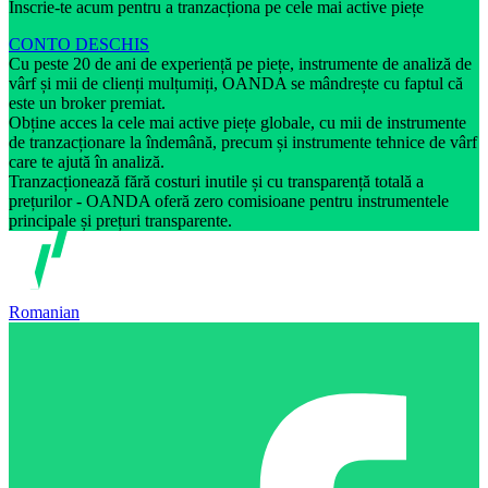
Înscrie-te acum pentru a tranzacționa pe cele mai active piețe
CONTO DESCHIS
Cu peste 20 de ani de experiență pe piețe, instrumente de analiză de
vârf și mii de clienți mulțumiți, OANDA se mândrește cu faptul că
este un broker premiat.
Obține acces la cele mai active piețe globale, cu mii de instrumente
de tranzacționare la îndemână, precum și instrumente tehnice de vârf
care te ajută în analiză.
Tranzacționează fără costuri inutile și cu transparență totală a
prețurilor - OANDA oferă zero comisioane pentru instrumentele
principale și prețuri transparente.
Romanian