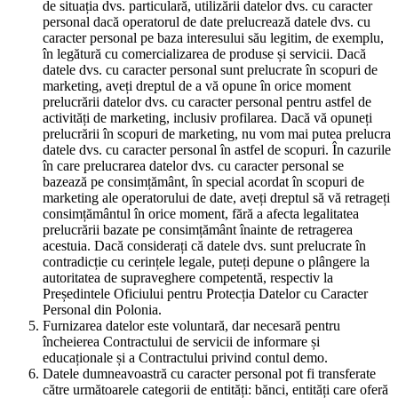
de situația dvs. particulară, utilizării datelor dvs. cu caracter
personal dacă operatorul de date prelucrează datele dvs. cu
caracter personal pe baza interesului său legitim, de exemplu,
în legătură cu comercializarea de produse și servicii. Dacă
datele dvs. cu caracter personal sunt prelucrate în scopuri de
marketing, aveți dreptul de a vă opune în orice moment
prelucrării datelor dvs. cu caracter personal pentru astfel de
activități de marketing, inclusiv profilarea. Dacă vă opuneți
prelucrării în scopuri de marketing, nu vom mai putea prelucra
datele dvs. cu caracter personal în astfel de scopuri. În cazurile
în care prelucrarea datelor dvs. cu caracter personal se
bazează pe consimțământ, în special acordat în scopuri de
marketing ale operatorului de date, aveți dreptul să vă retrageți
consimțământul în orice moment, fără a afecta legalitatea
prelucrării bazate pe consimțământ înainte de retragerea
acestuia. Dacă considerați că datele dvs. sunt prelucrate în
contradicție cu cerințele legale, puteți depune o plângere la
autoritatea de supraveghere competentă, respectiv la
Președintele Oficiului pentru Protecția Datelor cu Caracter
Personal din Polonia.
Furnizarea datelor este voluntară, dar necesară pentru
încheierea Contractului de servicii de informare și
educaționale și a Contractului privind contul demo.
Datele dumneavoastră cu caracter personal pot fi transferate
către următoarele categorii de entități: bănci, entități care oferă