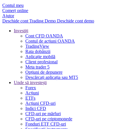
Contul meu
Comerț online
Ajutor
Deschide cont
Trading
Demo
Deschide cont demo
Investiți
Cont CFD OANDA
Contul de acțiuni OANDA
TradingView
Rata dobânzii
Aplicație mobilă
Client profesional
Meta trader 5
Opțiuni de depunere
Descărcați aplicația sau MT5
Unde să investești
Forex
Acțiuni
ETFs
Acțiuni CFD-uri
Indici CFD
CFD-uri pe mărfuri
CFD-uri pe criptomonede
Fonduri ETF CFD-uri