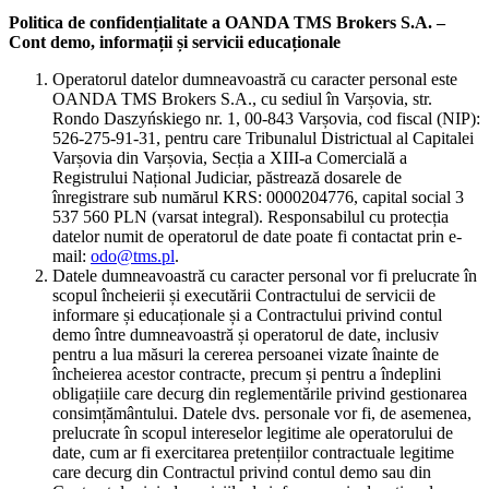
Politica de confidențialitate a OANDA TMS Brokers S.A. –
Cont demo, informații și servicii educaționale
Operatorul datelor dumneavoastră cu caracter personal este
OANDA TMS Brokers S.A., cu sediul în Varșovia, str.
Rondo Daszyńskiego nr. 1, 00-843 Varșovia, cod fiscal (NIP):
526-275-91-31, pentru care Tribunalul Districtual al Capitalei
Varșovia din Varșovia, Secția a XIII-a Comercială a
Registrului Național Judiciar, păstrează dosarele de
înregistrare sub numărul KRS: 0000204776, capital social 3
537 560 PLN (varsat integral). Responsabilul cu protecția
datelor numit de operatorul de date poate fi contactat prin e-
mail:
odo@tms.pl
.
Datele dumneavoastră cu caracter personal vor fi prelucrate în
scopul încheierii și executării Contractului de servicii de
informare și educaționale și a Contractului privind contul
demo între dumneavoastră și operatorul de date, inclusiv
pentru a lua măsuri la cererea persoanei vizate înainte de
încheierea acestor contracte, precum și pentru a îndeplini
obligațiile care decurg din reglementările privind gestionarea
consimțământului. Datele dvs. personale vor fi, de asemenea,
prelucrate în scopul intereselor legitime ale operatorului de
date, cum ar fi exercitarea pretențiilor contractuale legitime
care decurg din Contractul privind contul demo sau din