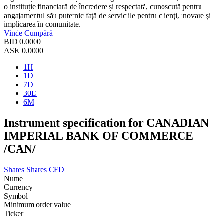
o instituție financiară de încredere și respectată, cunoscută pentru
angajamentul său puternic față de serviciile pentru clienți, inovare și
implicarea în comunitate.
Vinde
Cumpără
BID
0.0000
ASK
0.0000
1H
1D
7D
30D
6M
Instrument specification for CANADIAN
IMPERIAL BANK OF COMMERCE
/CAN/
Shares
Shares CFD
Nume
Currency
Symbol
Minimum order value
Ticker