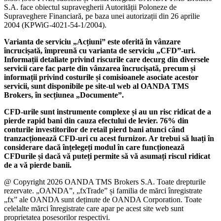
S.A. face obiectul supravegherii Autorității Poloneze de
Supraveghere Financiară, pe baza unei autorizații din 26 aprilie
2004 (KPWiG-4021-54-1/2004).
Varianta de serviciu „Acțiuni” este oferită în vânzare
încrucișată, împreună cu varianta de serviciu „CFD”-uri.
Informații detaliate privind riscurile care decurg din diversele
servicii care fac parte din vânzarea încrucișată, precum și
informații privind costurile și comisioanele asociate acestor
servicii, sunt disponibile pe site-ul web al OANDA TMS
Brokers, în secțiunea „Documente”.
CFD-urile sunt instrumente complexe și au un risc ridicat de a
pierde rapid bani din cauza efectului de levier. 76% din
conturile investitorilor de retail pierd bani atunci când
tranzacționează CFD-uri cu acest furnizor. Ar trebui să luați în
considerare dacă înțelegeți modul în care funcționează
CFDurile și dacă vă puteți permite să vă asumați riscul ridicat
de a vă pierde banii.
@ Copyright 2026 OANDA TMS Brokers S.A. Toate drepturile
rezervate. „OANDA”, „fxTrade” și familia de mărci înregistrate
„fx” ale OANDA sunt deținute de OANDA Corporation. Toate
celelalte mărci înregistrate care apar pe acest site web sunt
proprietatea posesorilor respectivi.