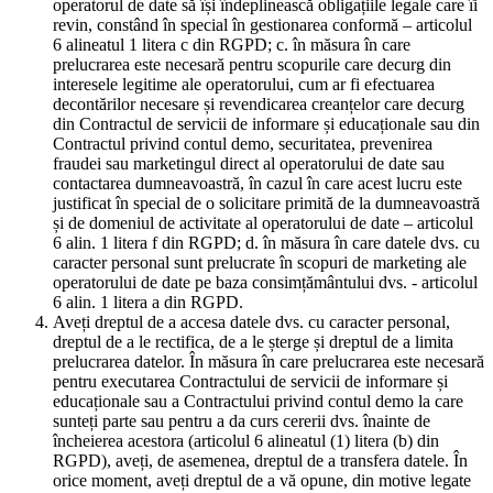
operatorul de date să își îndeplinească obligațiile legale care îi
revin, constând în special în gestionarea conformă – articolul
6 alineatul 1 litera c din RGPD; c. în măsura în care
prelucrarea este necesară pentru scopurile care decurg din
interesele legitime ale operatorului, cum ar fi efectuarea
decontărilor necesare și revendicarea creanțelor care decurg
din Contractul de servicii de informare și educaționale sau din
Contractul privind contul demo, securitatea, prevenirea
fraudei sau marketingul direct al operatorului de date sau
contactarea dumneavoastră, în cazul în care acest lucru este
justificat în special de o solicitare primită de la dumneavoastră
și de domeniul de activitate al operatorului de date – articolul
6 alin. 1 litera f din RGPD; d. în măsura în care datele dvs. cu
caracter personal sunt prelucrate în scopuri de marketing ale
operatorului de date pe baza consimțământului dvs. - articolul
6 alin. 1 litera a din RGPD.
Aveți dreptul de a accesa datele dvs. cu caracter personal,
dreptul de a le rectifica, de a le șterge și dreptul de a limita
prelucrarea datelor. În măsura în care prelucrarea este necesară
pentru executarea Contractului de servicii de informare și
educaționale sau a Contractului privind contul demo la care
sunteți parte sau pentru a da curs cererii dvs. înainte de
încheierea acestora (articolul 6 alineatul (1) litera (b) din
RGPD), aveți, de asemenea, dreptul de a transfera datele. În
orice moment, aveți dreptul de a vă opune, din motive legate