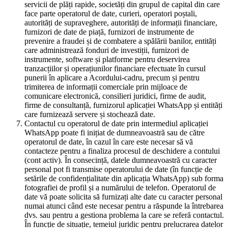
servicii de plăți rapide, societăți din grupul de capital din care
face parte operatorul de date, curieri, operatori poștali,
autorități de supraveghere, autorități de informații financiare,
furnizori de date de piață, furnizori de instrumente de
prevenire a fraudei și de combatere a spălării banilor, entități
care administrează fonduri de investiții, furnizori de
instrumente, software și platforme pentru deservirea
tranzacțiilor și operațiunilor financiare efectuate în cursul
punerii în aplicare a Acordului-cadru, precum și pentru
trimiterea de informații comerciale prin mijloace de
comunicare electronică, consilieri juridici, firme de audit,
firme de consultanță, furnizorul aplicației WhatsApp și entități
care furnizează servere și stochează date.
Contactul cu operatorul de date prin intermediul aplicației
WhatsApp poate fi inițiat de dumneavoastră sau de către
operatorul de date, în cazul în care este necesar să vă
contacteze pentru a finaliza procesul de deschidere a contului
(cont activ). În consecință, datele dumneavoastră cu caracter
personal pot fi transmise operatorului de date (în funcție de
setările de confidențialitate din aplicația WhatsApp) sub forma
fotografiei de profil și a numărului de telefon. Operatorul de
date vă poate solicita să furnizați alte date cu caracter personal
numai atunci când este necesar pentru a răspunde la întrebarea
dvs. sau pentru a gestiona problema la care se referă contactul.
În funcție de situație, temeiul juridic pentru prelucrarea datelor