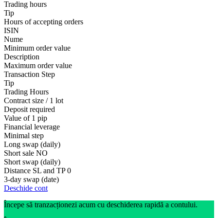
Trading hours
Tip
Hours of accepting orders
ISIN
Nume
Minimum order value
Description
Maximum order value
Transaction Step
Tip
Trading Hours
Contract size / 1 lot
Deposit required
Value of 1 pip
Financial leverage
Minimal step
Long swap (daily)
Short sale
NO
Short swap (daily)
Distance SL and TP
0
3-day swap (date)
Deschide cont
Începe să tranzacționezi acum cu deschiderea rapidă a contului.