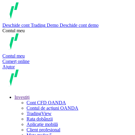
Deschide cont
Trading
Demo
Deschide cont demo
Contul meu
Contul meu
Comerț online
Ajutor
Investiți
Cont CFD OANDA
Contul de acțiuni OANDA
TradingView
Rata dobânzii
Aplicație mobilă
Client profesional