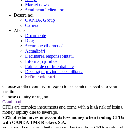
Market news
Sentimentul clienților
Despre noi
OANDA Group
Carieră
Altele
Documente
Blog
Securitate cibernetică
Actualizări
Declinarea responsabilității
Informații juridice
Politica de confidențialitate
Declarație privind accesibilitatea
Setări cookie-uri
Choose another country or region to see content specific to your
location
Choose country or region
Continuați
CFDs are complex instruments and come with a high risk of losing
money rapidly due to leverage.
76% of retail investor accounts lose money when trading CFDs
with OANDA TMS Brokers S.A.
You should consider whether you understand how CFDs work and