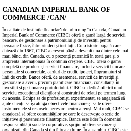
CANADIAN IMPERIAL BANK OF
COMMERCE /CAN/
În calitate de instituție financiară de prim rang în Canada, Canadian
Imperial Bank of Commerce (CIBC) oferă o gamă largă de servicii
bancare, de gestionare a patrimoniului și de investiții pentru
persoane fizice, întreprinderi și instituții. Cu o istorie bogată care
datează din 1867, CIBC a crescut până a devenit una dintre cele mai
mari bănci din Canada, cu o prezență puternică în toată țara și o
amprentă internațională în continuă creștere. CIBC oferă o gamă
completă de produse și servicii financiare, inclusiv servicii bancare
personale și comerciale, carduri de credit, ipoteci, împrumuturi și
linii de credit. Banca oferă, de asemenea, servicii de investiții și
gestionare a averii, precum planificare financiară, consultanță în
investiții și gestionarea portofoliului. CIBC se dedică oferirii unui
serviciu excepțional clienților și construirii de relații pe termen lung
cu aceștia. Echipa sa de profesioniști experimentați se angajează să
ajute clienții să își atingă obiectivele financiare și să le ofere
instrumentele și resursele necesare pentru a reuși. Mai mult, CIBC se
angajează să ofere comunităților pe care le deservește o serie de
inițiative și parteneriate filantropice. Banca este lider în domeniul
responsabilității sociale corporative, sprijinind diverse cauze și
organizații din Canada și din întreaga lume. În ansamblu, CIBC este