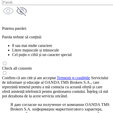
Puterea parolei:
Parola trebuie să conțină:
8 sau mai multe caractere
Litere majuscule și minuscule
Cel puțin o cifră și un caracter special
Check all consents
Confirm că am citit și am acceptat
Termenii și condițiile
Serviciului
de informare și educație al OANDA TMS Brokers S.A., care
reprezintă temeiul pentru a mă contacta cu această ofertă și care
oferă asistență telefonică pentru gestionarea contului. Înțeleg că mă
pot dezabona de la acest serviciu oricând.
Я даю согласие на получение от компании OANDA TMS
Brokers S.A. информации маркетингового характера,