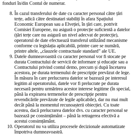
fonduri în/din Contul de numerar.
În cazul transferului de date cu caracter personal către țări
terțe, adică către destinatari stabiliți în afara Spațiului
Economic European sau a Elveției, în țări care, potrivit
Comisiei Europene, nu asigură o protecție suficientă a datelor
(țări terțe care nu asigură un nivel adecvat de protecție),
operatorul de date efectuează transferul utilizând mecanisme
conforme cu legislația aplicabilă, printre care se numără,
printre altele, „clauzele contractuale standard” ale UE.
Datele dumneavoastră cu caracter personal vor fi stocate pe
durata Contractului de servicii de informare și educație sau a
Contractului privind contul demo, precum și după încetarea
acestora, pe durata termenului de prescripție prevăzut de lege.
În măsura în care prelucrarea datelor se bazează pe interesul
legitim al operatorului, datele vor fi prelucrate pe durata
necesară pentru urmărirea acestor interese legitime (în special,
până la expirarea termenelor de prescripție pentru
revendicările prevăzute de legile aplicabile), dar nu mai mult
decât până la momentul recunoașterii obiecției. Cu toate
acestea, dacă prelucrarea datelor dvs. cu caracter personal se
bazează pe consimțământ – până la retragerea efectivă a
acestui consimțământ.
Operatorul nu va utiliza procesele decizionale automatizate
împotriva dumneavoastră.