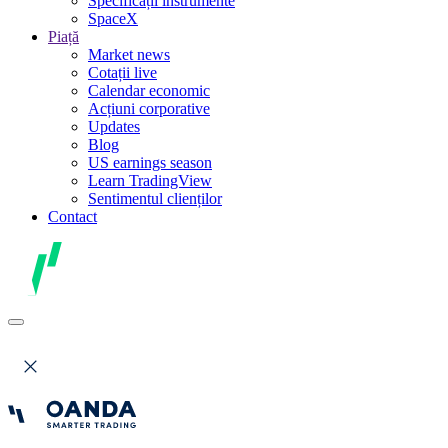
Specificații instrumente
SpaceX
Piață
Market news
Cotații live
Calendar economic
Acțiuni corporative
Updates
Blog
US earnings season
Learn TradingView
Sentimentul clienților
Contact