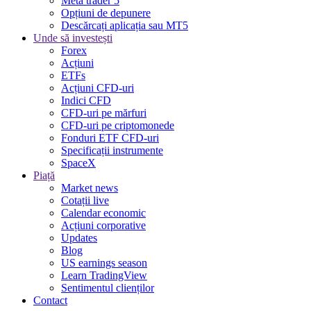
Meta trader 5
Opțiuni de depunere
Descărcați aplicația sau MT5
Unde să investești
Forex
Acțiuni
ETFs
Acțiuni CFD-uri
Indici CFD
CFD-uri pe mărfuri
CFD-uri pe criptomonede
Fonduri ETF CFD-uri
Specificații instrumente
SpaceX
Piață
Market news
Cotații live
Calendar economic
Acțiuni corporative
Updates
Blog
US earnings season
Learn TradingView
Sentimentul clienților
Contact