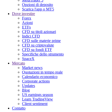
MetaTrader 5
Opzioni di deposito
Scarica l'app o MT5
Dove investire
Forex
Azioni
ETFs
CFD su titoli azionari
Indici CFD
CFD sulle materie prime
CFD su criptovalute
CFD su fondi ETF
Specifiche dello strumento
SpaceX
Mercato
Market news
Quotazioni in tempo reale
Calendario economico
Corporate actions
Updates
Blog
US earnings season
Learn TradingView
Client sentiment
Contatto