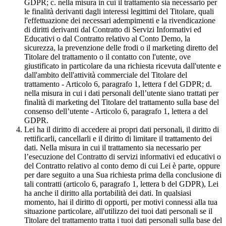
GDPR; c. nella misura in cui il trattamento sia necessario per
le finalità derivanti dagli interessi legittimi del Titolare, quali
l'effettuazione dei necessari adempimenti e la rivendicazione
di diritti derivanti dal Contratto di Servizi Informativi ed
Educativi o dal Contratto relativo al Conto Demo, la
sicurezza, la prevenzione delle frodi o il marketing diretto del
Titolare del trattamento o il contatto con l'utente, ove
giustificato in particolare da una richiesta ricevuta dall'utente e
dall'ambito dell'attività commerciale del Titolare del
trattamento - Articolo 6, paragrafo 1, lettera f del GDPR; d.
nella misura in cui i dati personali dell’utente siano trattati per
finalità di marketing del Titolare del trattamento sulla base del
consenso dell’utente - Articolo 6, paragrafo 1, lettera a del
GDPR.
Lei ha il diritto di accedere ai propri dati personali, il diritto di
rettificarli, cancellarli e il diritto di limitare il trattamento dei
dati. Nella misura in cui il trattamento sia necessario per
l’esecuzione del Contratto di servizi informativi ed educativi o
del Contratto relativo al conto demo di cui Lei è parte, oppure
per dare seguito a una Sua richiesta prima della conclusione di
tali contratti (articolo 6, paragrafo 1, lettera b del GDPR), Lei
ha anche il diritto alla portabilità dei dati. In qualsiasi
momento, hai il diritto di opporti, per motivi connessi alla tua
situazione particolare, all'utilizzo dei tuoi dati personali se il
Titolare del trattamento tratta i tuoi dati personali sulla base del