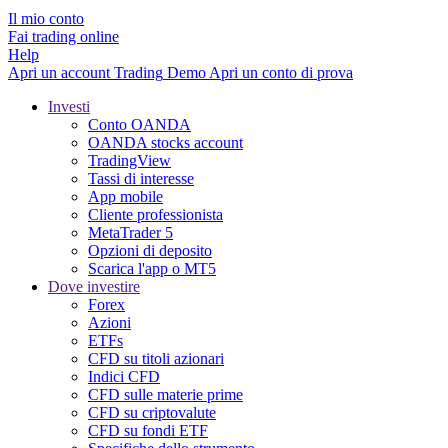
Il mio conto
Fai trading online
Help
Apri un account
Trading
Demo
Apri un conto di prova
Investi
Conto OANDA
OANDA stocks account
TradingView
Tassi di interesse
App mobile
Cliente professionista
MetaTrader 5
Opzioni di deposito
Scarica l'app o MT5
Dove investire
Forex
Azioni
ETFs
CFD su titoli azionari
Indici CFD
CFD sulle materie prime
CFD su criptovalute
CFD su fondi ETF