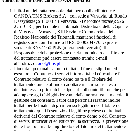
Conto demo, informazioni e servizi formativi
Il titolare del trattamento dei dati personali dell’utente è
OANDA TMS Brokers S.A., con sede a Varsavia, ul. Rondo
Daszyńskiego 1, 00-843 Varsavia, NIP (codice fiscale): 526-
275-91-31, per la quale il Tribunale Distrettuale della Capitale
di Varsavia a Varsavia, XIII Sezione Commerciale del
Registro Nazionale dei Tribunali, mantiene i fascicoli di
registrazione con il numero KRS: 0000204776, capitale
sociale di 3 537 560 PLN (interamente versato). Il
Responsabile della protezione dei dati nominato dal Titolare
del trattamento può essere contattato tramite e-mail
all'indirizzo:
odo@tms.pl
.
I tuoi dati personali saranno trattati al fine di stipulare ed
eseguire il Contratto di servizi informativi ed educativi e il
Contratto relativo al conto demo tra te e il Titolare del
trattamento, anche al fine di adottare misure su richiesta
dell'interessato prima della stipula di tali contratti, nonché per
adempiere agli obblighi derivanti dalla normativa in materia di
gestione del consenso. I tuoi dati personali saranno inoltre
trattati per le finalità degli interessi legittimi del Titolare del
trattamento, quali l'esercizio di legittime pretese contrattuali
derivanti dal Contratto relativo al conto demo o dal Contratto
di servizi informativi ed educativi, la sicurezza, la prevenzione
delle frodi o il marketing diretto del Titolare del trattamento e