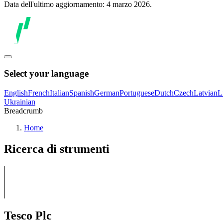
Data dell'ultimo aggiornamento: 4 marzo 2026.
Select your language
English
French
Italian
Spanish
German
Portuguese
Dutch
Czech
Latvian
L
Ukrainian
Breadcrumb
Home
Ricerca di strumenti
Tesco Plc