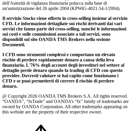
dell'Autorità di vigilanza finanziaria polacca sulla base di
un'autorizzazione del 26 aprile 2004 (KPWiG-4021-54-1/2004).
Il servizio Stocks viene offerto in cross-selling insieme al servizio
CFD. Le informazioni dettagliate sui rischi derivanti dai vari
servizi che fanno parte del cross-selling, nonché le informazioni
sui costi e sulle commissioni associate a tali servizi, sono
disponibili sul sito OANDA TMS Brokers nella sezione
Documenti.
I CFD sono strumenti complessi e comportano un elevato
rischio di perdere rapidamente denaro a causa della leva
finanziaria. L'76% degli account degli investitori nel settore al
dettaglio perde denaro quando fa trading di CFD con questo
provider. Dovresti valutare se hai capito come funzionano i
CFD e se puoi permetterti di correre il rischio di perdere
denaro.
@ Copyright 2026 OANDA TMS Brokers S.A. All rights reserved.
“OANDA”, “fxTrade” and OANDA’s “fx” family of trademarks are
owned by OANDA Corporation. All other trademarks appearing on
this website are the property of their respective owner.