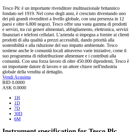
Tesco Plc è un importante rivenditore multinazionale britannico
fondato nel 1919. Nel corso degli anni, è cresciuto diventando uno
dei più grandi rivenditori a livello globale, con una presenza in 12
paesi e oltre 6.800 negozi. Tesco offre una vasta gamma di prodotti
e servizi, tra cui generi alimentari, abbigliamento, elettronica, servizi
finanziari e telefoni cellulari. L'azienda si impegna a fornire ai clienti
prodotti di alta qualità a prezzi accessibili, dando priorità alla
sostenibilità e alla riduzione del suo impatto ambientale. Tesco
sostiene anche le comunità locali attraverso varie iniziative, come il
suo programma di ridistribuzione alimentare e i contributi alla
comunità. Con una forza lavoro di oltre 450.000 dipendenti, Tesco è
un importante datore di lavoro e un attore chiave nell'industria
globale della vendita al dettaglio.
Vendi
Acquista
BID
0.0000
ASK
0.0000
1H
1D
7D
30D
6M
Instrument specification for Tesco Plc