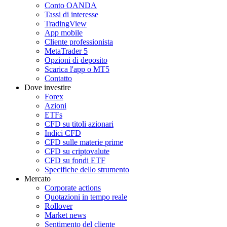
Conto OANDA
Tassi di interesse
TradingView
App mobile
Cliente professionista
MetaTrader 5
Opzioni di deposito
Scarica l'app o MT5
Contatto
Dove investire
Forex
Azioni
ETFs
CFD su titoli azionari
Indici CFD
CFD sulle materie prime
CFD su criptovalute
CFD su fondi ETF
Specifiche dello strumento
Mercato
Corporate actions
Quotazioni in tempo reale
Rollover
Market news
Sentimento del cliente