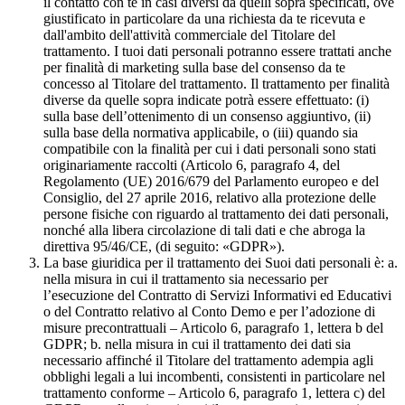
il contatto con te in casi diversi da quelli sopra specificati, ove
giustificato in particolare da una richiesta da te ricevuta e
dall'ambito dell'attività commerciale del Titolare del
trattamento. I tuoi dati personali potranno essere trattati anche
per finalità di marketing sulla base del consenso da te
concesso al Titolare del trattamento. Il trattamento per finalità
diverse da quelle sopra indicate potrà essere effettuato: (i)
sulla base dell’ottenimento di un consenso aggiuntivo, (ii)
sulla base della normativa applicabile, o (iii) quando sia
compatibile con la finalità per cui i dati personali sono stati
originariamente raccolti (Articolo 6, paragrafo 4, del
Regolamento (UE) 2016/679 del Parlamento europeo e del
Consiglio, del 27 aprile 2016, relativo alla protezione delle
persone fisiche con riguardo al trattamento dei dati personali,
nonché alla libera circolazione di tali dati e che abroga la
direttiva 95/46/CE, (di seguito: «GDPR»).
La base giuridica per il trattamento dei Suoi dati personali è: a.
nella misura in cui il trattamento sia necessario per
l’esecuzione del Contratto di Servizi Informativi ed Educativi
o del Contratto relativo al Conto Demo e per l’adozione di
misure precontrattuali – Articolo 6, paragrafo 1, lettera b del
GDPR; b. nella misura in cui il trattamento dei dati sia
necessario affinché il Titolare del trattamento adempia agli
obblighi legali a lui incombenti, consistenti in particolare nel
trattamento conforme – Articolo 6, paragrafo 1, lettera c) del