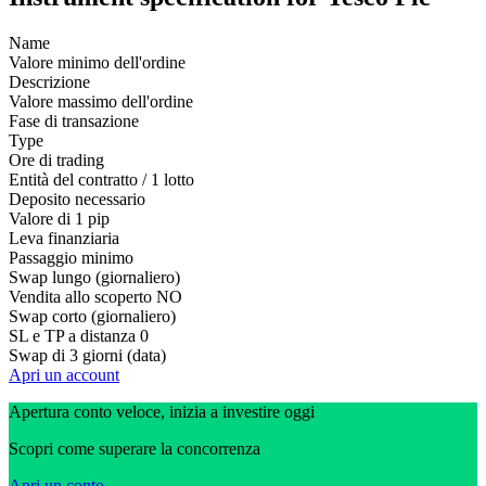
Name
Valore minimo dell'ordine
Descrizione
Valore massimo dell'ordine
Fase di transazione
Type
Ore di trading
Entità del contratto / 1 lotto
Deposito necessario
Valore di 1 pip
Leva finanziaria
Passaggio minimo
Swap lungo (giornaliero)
Vendita allo scoperto
NO
Swap corto (giornaliero)
SL e TP a distanza
0
Swap di 3 giorni (data)
Apri un account
Apertura conto veloce, inizia a investire oggi
Scopri come superare la concorrenza
Apri un conto