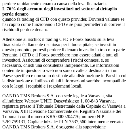
perdere rapidamente denaro a causa della leva finanziaria.
L'76% degli account degli investitori nel settore al dettaglio
perde denaro
quando fa trading di CFD con questo provider. Dovresti valutare se
hai capito come funzionano i CFD e se puoi permetterti di correre il
rischio di perdere denaro.
Attenzione al rischio: il trading CFD e Forex basato sulla leva
finanziaria è altamente rischioso per il tuo capitale; se investi in
questo prodotto, potresti perdere il denaro investito in toto o in parte.
Pertanto, i CFD e il Forex potrebbero non essere adatti a tutti gli
investitori. Assicurati di comprendere i rischi connessi e, se
necessario, chiedi una consulenza indipendente. Le informazioni
contenute in questo sito web non sono rivolte a destinatari di un
Paese specifico e non sono destinate alla distribuzione in Paesi in cui
la distribuzione o l'utilizzo di tali informazioni sarebbe incompatibile
con le leggi, i requisiti e i regolamenti locali.
OANDA TMS Brokers S.A. con sede legale a Varsavia, sita
all'indirizzo Warsaw UNIT, Daszyńskiego 1, 00-843 Varsavia,
registrata presso il Tribunale Distrettuale della Capitale di Varsavia a
Varsavia, XIII Divisione Commerciale del Registro Nazionale dei
Tribunali con il numero KRS 0000204776, numero NIP
5262759131, Capitale iniziale: PLN 3537,560 interamente versato.
OANDA TMS Brokers S.A. è soggetta alla supervisione