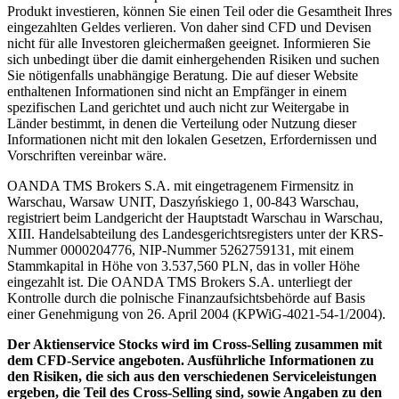
Produkt investieren, können Sie einen Teil oder die Gesamtheit Ihres
eingezahlten Geldes verlieren. Von daher sind CFD und Devisen
nicht für alle Investoren gleichermaßen geeignet. Informieren Sie
sich unbedingt über die damit einhergehenden Risiken und suchen
Sie nötigenfalls unabhängige Beratung. Die auf dieser Website
enthaltenen Informationen sind nicht an Empfänger in einem
spezifischen Land gerichtet und auch nicht zur Weitergabe in
Länder bestimmt, in denen die Verteilung oder Nutzung dieser
Informationen nicht mit den lokalen Gesetzen, Erfordernissen und
Vorschriften vereinbar wäre.
OANDA TMS Brokers S.A. mit eingetragenem Firmensitz in
Warschau, Warsaw UNIT, Daszyńskiego 1, 00-843 Warschau,
registriert beim Landgericht der Hauptstadt Warschau in Warschau,
XIII. Handelsabteilung des Landesgerichtsregisters unter der KRS-
Nummer 0000204776, NIP-Nummer 5262759131, mit einem
Stammkapital in Höhe von 3.537,560 PLN, das in voller Höhe
eingezahlt ist. Die OANDA TMS Brokers S.A. unterliegt der
Kontrolle durch die polnische Finanzaufsichtsbehörde auf Basis
einer Genehmigung von 26. April 2004 (KPWiG-4021-54-1/2004).
Der Aktienservice Stocks wird im Cross-Selling zusammen mit
dem CFD-Service angeboten. Ausführliche Informationen zu
den Risiken, die sich aus den verschiedenen Serviceleistungen
ergeben, die Teil des Cross-Selling sind, sowie Angaben zu den