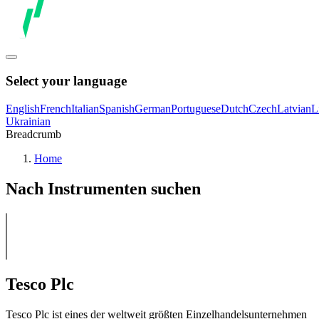
Select your language
English
French
Italian
Spanish
German
Portuguese
Dutch
Czech
Latvian
L
Ukrainian
Breadcrumb
Home
Nach Instrumenten suchen
Tesco Plc
Tesco Plc ist eines der weltweit größten Einzelhandelsunternehmen