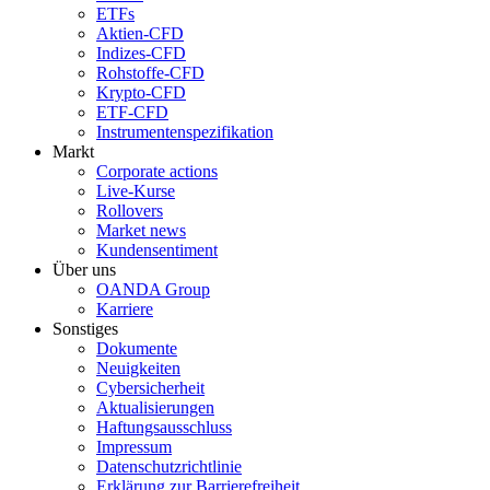
ETFs
Aktien-CFD
Indizes-CFD
Rohstoffe-CFD
Krypto-CFD
ETF-CFD
Instrumentenspezifikation
Markt
Corporate actions
Live-Kurse
Rollovers
Market news
Kundensentiment
Über uns
OANDA Group
Karriere
Sonstiges
Dokumente
Neuigkeiten
Cybersicherheit
Aktualisierungen
Haftungsausschluss
Impressum
Datenschutzrichtlinie
Erklärung zur Barrierefreiheit