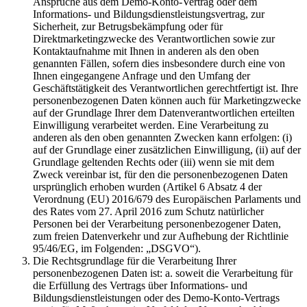
Ansprüche aus dem Demo-Konto-Vertrag oder dem
Informations- und Bildungsdienstleistungsvertrag, zur
Sicherheit, zur Betrugsbekämpfung oder für
Direktmarketingzwecke des Verantwortlichen sowie zur
Kontaktaufnahme mit Ihnen in anderen als den oben
genannten Fällen, sofern dies insbesondere durch eine von
Ihnen eingegangene Anfrage und den Umfang der
Geschäftstätigkeit des Verantwortlichen gerechtfertigt ist. Ihre
personenbezogenen Daten können auch für Marketingzwecke
auf der Grundlage Ihrer dem Datenverantwortlichen erteilten
Einwilligung verarbeitet werden. Eine Verarbeitung zu
anderen als den oben genannten Zwecken kann erfolgen: (i)
auf der Grundlage einer zusätzlichen Einwilligung, (ii) auf der
Grundlage geltenden Rechts oder (iii) wenn sie mit dem
Zweck vereinbar ist, für den die personenbezogenen Daten
ursprünglich erhoben wurden (Artikel 6 Absatz 4 der
Verordnung (EU) 2016/679 des Europäischen Parlaments und
des Rates vom 27. April 2016 zum Schutz natürlicher
Personen bei der Verarbeitung personenbezogener Daten,
zum freien Datenverkehr und zur Aufhebung der Richtlinie
95/46/EG, im Folgenden: „DSGVO“).
Die Rechtsgrundlage für die Verarbeitung Ihrer
personenbezogenen Daten ist: a. soweit die Verarbeitung für
die Erfüllung des Vertrags über Informations- und
Bildungsdienstleistungen oder des Demo-Konto-Vertrags