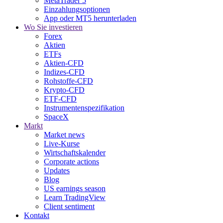
MetaTrader 5
Einzahlungsoptionen
App oder MT5 herunterladen
Wo Sie investieren
Forex
Aktien
ETFs
Aktien-CFD
Indizes-CFD
Rohstoffe-CFD
Krypto-CFD
ETF-CFD
Instrumentenspezifikation
SpaceX
Markt
Market news
Live-Kurse
Wirtschaftskalender
Corporate actions
Updates
Blog
US earnings season
Learn TradingView
Client sentiment
Kontakt