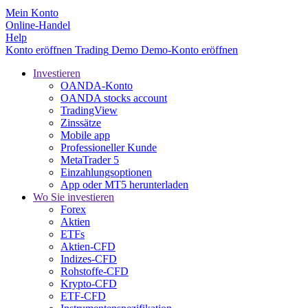
Mein Konto
Online-Handel
Help
Konto eröffnen
Trading
Demo
Demo-Konto eröffnen
Investieren
OANDA-Konto
OANDA stocks account
TradingView
Zinssätze
Mobile app
Professioneller Kunde
MetaTrader 5
Einzahlungsoptionen
App oder MT5 herunterladen
Wo Sie investieren
Forex
Aktien
ETFs
Aktien-CFD
Indizes-CFD
Rohstoffe-CFD
Krypto-CFD
ETF-CFD