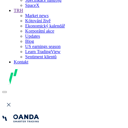
Specifikace nástrojů
SpaceX
TRH
Market news
Kótování živě
Ekonomický kalendář
Korporátní akce
Updates
Blog
US earnings season
Learn TradingView
Sentiment klientů
Kontakt