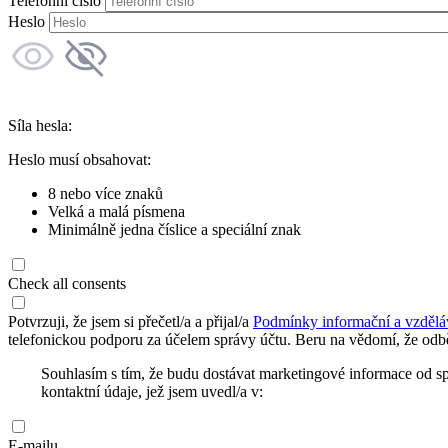
Telefonní číslo
Heslo
Síla hesla:
Heslo musí obsahovat:
8 nebo více znaků
Velká a malá písmena
Minimálně jedna číslice a speciální znak
Check all consents
Potvrzuji, že jsem si přečetl/a a přijal/a
Podmínky informační a vzdělá
telefonickou podporu za účelem správy účtu. Beru na vědomí, že odbě
Souhlasím s tím, že budu dostávat marketingové informace od s
kontaktní údaje, jež jsem uvedl/a v:
E-mailu