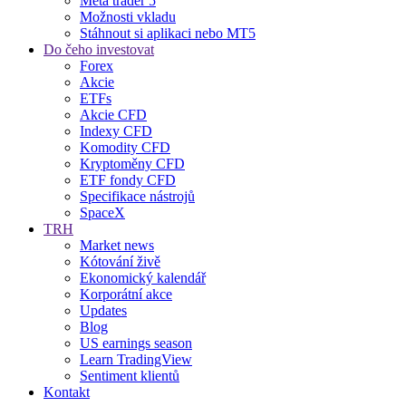
Meta trader 5
Možnosti vkladu
Stáhnout si aplikaci nebo MT5
Do čeho investovat
Forex
Akcie
ETFs
Akcie CFD
Indexy CFD
Komodity CFD
Kryptoměny CFD
ETF fondy CFD
Specifikace nástrojů
SpaceX
TRH
Market news
Kótování živě
Ekonomický kalendář
Korporátní akce
Updates
Blog
US earnings season
Learn TradingView
Sentiment klientů
Kontakt