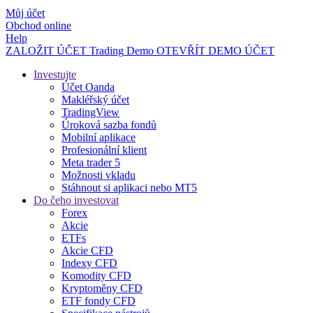
Můj účet
Obchod online
Help
ZALOŽIT ÚČET
Trading
Demo
OTEVŘÍT DEMO ÚČET
Investujte
Účet Oanda
Makléřský účet
TradingView
Úroková sazba fondů
Mobilní aplikace
Profesionální klient
Meta trader 5
Možnosti vkladu
Stáhnout si aplikaci nebo MT5
Do čeho investovat
Forex
Akcie
ETFs
Akcie CFD
Indexy CFD
Komodity CFD
Kryptoměny CFD
ETF fondy CFD