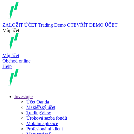
ZALOŽIT ÚČET
Trading
Demo
OTEVŘÍT DEMO ÚČET
Můj účet
Můj účet
Obchod online
Help
Investujte
Účet Oanda
Makléřský účet
TradingView
Úroková sazba fondů
Mobilní aplikace
Profesionální klient