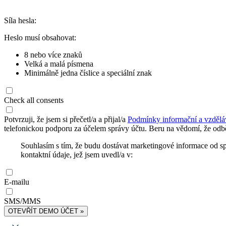
Síla hesla:
Heslo musí obsahovat:
8 nebo více znaků
Velká a malá písmena
Minimálně jedna číslice a speciální znak
Check all consents
Potvrzuji, že jsem si přečetl/a a přijal/a
Podmínky informační a vzdělá
telefonickou podporu za účelem správy účtu. Beru na vědomí, že odbě
Souhlasím s tím, že budu dostávat marketingové informace od s
kontaktní údaje, jež jsem uvedl/a v:
E-mailu
SMS/MMS
OTEVŘÍT DEMO ÚČET »