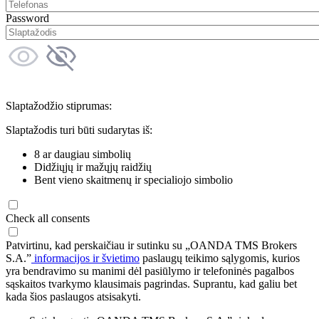
Password
Slaptažodžio stiprumas:
Slaptažodis turi būti sudarytas iš:
8 ar daugiau simbolių
Didžiųjų ir mažųjų raidžių
Bent vieno skaitmenų ir specialiojo simbolio
Check all consents
Patvirtinu, kad perskaičiau ir sutinku su „OANDA TMS Brokers
S.A.”
informacijos ir švietimo
paslaugų teikimo sąlygomis, kurios
yra bendravimo su manimi dėl pasiūlymo ir telefoninės pagalbos
sąskaitos tvarkymo klausimais pagrindas. Suprantu, kad galiu bet
kada šios paslaugos atsisakyti.