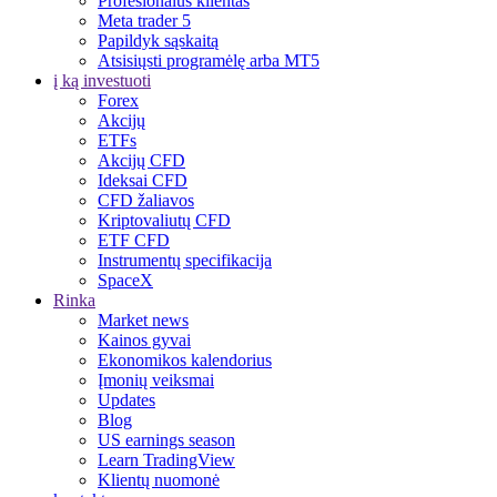
Profesionalus klientas
Meta trader 5
Papildyk sąskaitą
Atsisiųsti programėlę arba MT5
į ką investuoti
Forex
Akcijų
ETFs
Akcijų CFD
Ideksai CFD
CFD žaliavos
Kriptovaliutų CFD
ETF CFD
Instrumentų specifikacija
SpaceX
Rinka
Market news
Kainos gyvai
Ekonomikos kalendorius
Įmonių veiksmai
Updates
Blog
US earnings season
Learn TradingView
Klientų nuomonė