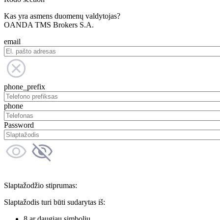
Kas yra asmens duomenų valdytojas?
OANDA TMS Brokers S.A.
email
phone_prefix
phone
Password
Slaptažodžio stiprumas:
Slaptažodis turi būti sudarytas iš:
8 ar daugiau simbolių