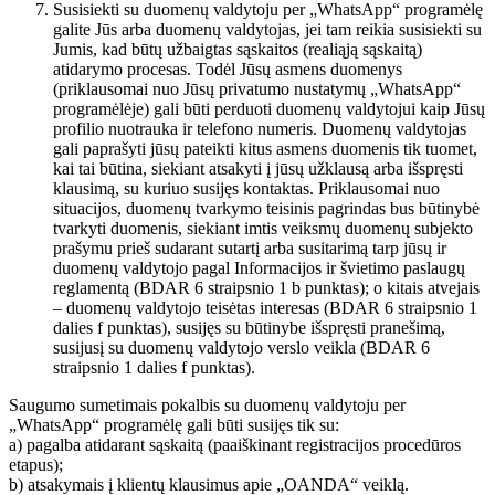
Susisiekti su duomenų valdytoju per „WhatsApp“ programėlę
galite Jūs arba duomenų valdytojas, jei tam reikia susisiekti su
Jumis, kad būtų užbaigtas sąskaitos (realiąją sąskaitą)
atidarymo procesas. Todėl Jūsų asmens duomenys
(priklausomai nuo Jūsų privatumo nustatymų „WhatsApp“
programėlėje) gali būti perduoti duomenų valdytojui kaip Jūsų
profilio nuotrauka ir telefono numeris. Duomenų valdytojas
gali paprašyti jūsų pateikti kitus asmens duomenis tik tuomet,
kai tai būtina, siekiant atsakyti į jūsų užklausą arba išspręsti
klausimą, su kuriuo susijęs kontaktas. Priklausomai nuo
situacijos, duomenų tvarkymo teisinis pagrindas bus būtinybė
tvarkyti duomenis, siekiant imtis veiksmų duomenų subjekto
prašymu prieš sudarant sutartį arba susitarimą tarp jūsų ir
duomenų valdytojo pagal Informacijos ir švietimo paslaugų
reglamentą (BDAR 6 straipsnio 1 b punktas); o kitais atvejais
– duomenų valdytojo teisėtas interesas (BDAR 6 straipsnio 1
dalies f punktas), susijęs su būtinybe išspręsti pranešimą,
susijusį su duomenų valdytojo verslo veikla (BDAR 6
straipsnio 1 dalies f punktas).
Saugumo sumetimais pokalbis su duomenų valdytoju per
„WhatsApp“ programėlę gali būti susijęs tik su:
a) pagalba atidarant sąskaitą (paaiškinant registracijos procedūros
etapus);
b) atsakymais į klientų klausimus apie „OANDA“ veiklą.