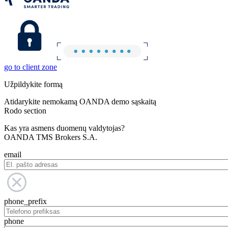
go to client zone
Užpildykite formą
Atidarykite nemokamą OANDA demo sąskaitą
Rodo section
Kas yra asmens duomenų valdytojas?
OANDA TMS Brokers S.A.
email
phone_prefix
phone