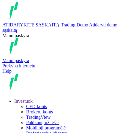
ATIDARYKITE SĄSKAITĄ
Trading
Demo
Atidaryti demo
sąskaitą
Mano paskyra
Mano paskyra
Prekyba internetu
Help
Investuok
CFD konts
Brokeru konts
TradingView
Palūkanų už lėšas
Mobilioji programėlė