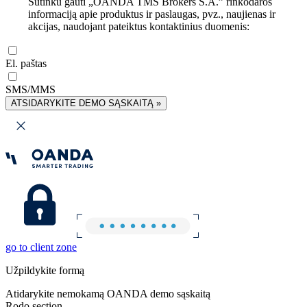
Sutinku gauti „OANDA TMS Brokers S.A.” rinkodaros
informaciją apie produktus ir paslaugas, pvz., naujienas ir
akcijas, naudojant pateiktus kontaktinius duomenis:
El. paštas
SMS/MMS
ATSIDARYKITE DEMO SĄSKAITĄ »
go to client zone
Užpildykite formą
Atidarykite nemokamą OANDA demo sąskaitą
Rodo section