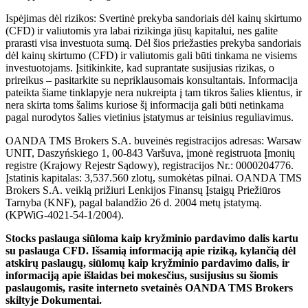
Ispėjimas dėl rizikos: Svertinė prekyba sandoriais dėl kainų skirtumo
(CFD) ir valiutomis yra labai rizikinga jūsų kapitalui, nes galite
prarasti visa investuota sumą. Dėl šios priežasties prekyba sandoriais
dėl kainų skirtumo (CFD) ir valiutomis gali būti tinkama ne visiems
investuotojams. Įsitikinkite, kad suprantate susijusias rizikas, o
prireikus – pasitarkite su nepriklausomais konsultantais. Informacija
pateikta šiame tinklapyje nera nukreipta į tam tikros šalies klientus, ir
nera skirta toms šalims kuriose šį informacija gali būti netinkama
pagal nurodytos šalies vietinius įstatymus ar teisinius reguliavimus.
OANDA TMS Brokers S.A. buveinės registracijos adresas: Warsaw
UNIT, Daszyńskiego 1, 00-843 Varšuva, įmonė registruota Įmonių
registre (Krajowy Rejestr Sądowy), registracijos Nr.: 0000204776.
Įstatinis kapitalas: 3,537.560 zlotų, sumokėtas pilnai. OANDA TMS
Brokers S.A. veiklą prižiuri Lenkijos Finansų Įstaigų Priežiūros
Tarnyba (KNF), pagal balandžio 26 d. 2004 metų įstatymą.
(KPWiG-4021-54-1/2004).
Stocks paslauga siūloma kaip kryžminio pardavimo dalis kartu
su paslauga CFD. Išsamią informaciją apie riziką, kylančią dėl
atskirų paslaugų, siūlomų kaip kryžminio pardavimo dalis, ir
informaciją apie išlaidas bei mokesčius, susijusius su šiomis
paslaugomis, rasite interneto svetainės OANDA TMS Brokers
skiltyje Dokumentai.