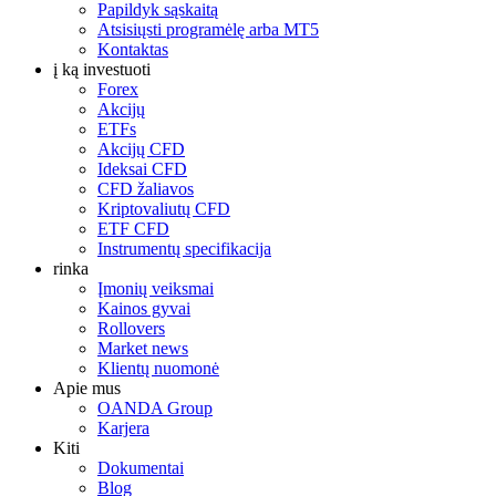
Papildyk sąskaitą
Atsisiųsti programėlę arba MT5
Kontaktas
į ką investuoti
Forex
Akcijų
ETFs
Akcijų CFD
Ideksai CFD
CFD žaliavos
Kriptovaliutų CFD
ETF CFD
Instrumentų specifikacija
rinka
Įmonių veiksmai
Kainos gyvai
Rollovers
Market news
Klientų nuomonė
Apie mus
OANDA Group
Karjera
Kiti
Dokumentai
Blog