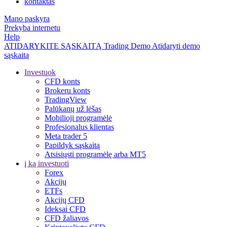
kontaktas
Mano paskyra
Prekyba internetu
Help
ATIDARYKITE SĄSKAITĄ
Trading
Demo
Atidaryti demo
sąskaitą
Investuok
CFD konts
Brokeru konts
TradingView
Palūkanų už lėšas
Mobilioji programėlė
Profesionalus klientas
Meta trader 5
Papildyk sąskaitą
Atsisiųsti programėlę arba MT5
į ką investuoti
Forex
Akcijų
ETFs
Akcijų CFD
Ideksai CFD
CFD žaliavos