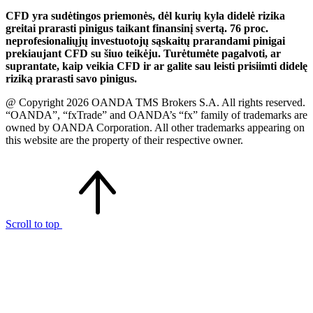
CFD yra sudėtingos priemonės, dėl kurių kyla didelė rizika
greitai prarasti pinigus taikant finansinį svertą. 76 proc.
neprofesionaliųjų investuotojų sąskaitų prarandami pinigai
prekiaujant CFD su šiuo teikėju. Turėtumėte pagalvoti, ar
suprantate, kaip veikia CFD ir ar galite sau leisti prisiimti didelę
riziką prarasti savo pinigus.
@ Copyright 2026 OANDA TMS Brokers S.A. All rights reserved.
“OANDA”, “fxTrade” and OANDA’s “fx” family of trademarks are
owned by OANDA Corporation. All other trademarks appearing on
this website are the property of their respective owner.
Scroll to top