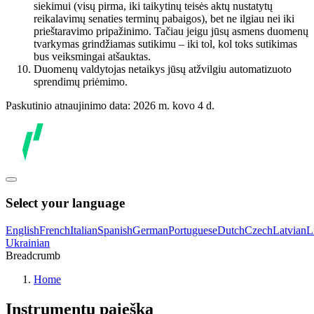
siekimui (visų pirma, iki taikytinų teisės aktų nustatytų
reikalavimų senaties terminų pabaigos), bet ne ilgiau nei iki
prieštaravimo pripažinimo. Tačiau jeigu jūsų asmens duomenų
tvarkymas grindžiamas sutikimu – iki tol, kol toks sutikimas
bus veiksmingai atšauktas.
Duomenų valdytojas netaikys jūsų atžvilgiu automatizuoto
sprendimų priėmimo.
Paskutinio atnaujinimo data: 2026 m. kovo 4 d.
Select your language
English
French
Italian
Spanish
German
Portuguese
Dutch
Czech
Latvian
L
Ukrainian
Breadcrumb
Home
Instrumentų paieška