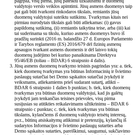
pagrįsta, visų pirma, jūsų pateiktu užklausimu ir duomenų
valdytojo verslo veiklos apimtimi. Jūsų asmens duomenys taip
pat gali būti tvarkomi rinkodaros tikslais, remiantis jūsų
duomenų valdytojui suteiktu sutikimu. Tvarkymas kitais nei
pirmiau nurodytais tikslais gali būti atliekamas: (i) gavus
papildomą sutikimą, (ii) remiantis taikytina teise, arba (iii) kai
tai suderinama su tikslu, kuriuo asmens duomenys buvo iš
pradžių surinkti (2016 m. balandžio 27 d. Europos Parlamento
ir Tarybos reglamento (ES) 2016/679 dėl fizinių asmenų
apsaugos tvarkant asmens duomenis ir dėl laisvo tokių
duomenų judėjimo bei kuriuo panaikinama Direktyva
95/46/EB (toliau – BDAR) 6 straipsnio 4 dalis).
Jūsų asmens duomenų tvarkymo teisinis pagrindas yra: a. tiek,
kiek duomenų tvarkymas yra būtinas Informacinių ir švietimo
paslaugų sutarčiai bei Demo sąskaitos sutarčiai įvykdyti ir
veiksmams, atliekamiems prieš sudarant sutartį, atlikti –
BDAR 6 straipsnio 1 dalies b punktas; b. tiek, kiek duomenų
tvarkymas yra būtinas duomenų valdytojui, kad jis galėtų
įvykdyti jam tenkančias teisines prievoles, visų pirma
susijusias su atitikties reikalavimams užtikrinimu – BDAR 6
straipsnio c punktas; c. tiek, kiek tvarkymas yra būtinas
tikslams, kylančiems iš duomenų valdytojo teisėtų interesų,
pvz., būtinų atsiskaitymų atlikimui ir pretenzijų, kylančių iš
sudarytos Informacijos ir švietimo paslaugų sutarties arba
Demo sąskaitos sutarties, pareiškimui, saugumui, sukčiavimo