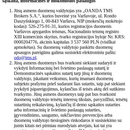
sąskaita, informacinės ir mokomosios paslaugos
Jūsų asmens duomenų valdytojas yra „OANDA TMS
Brokers S.A.“, kurios buveinė yra Varšuvoje, ul. Rondo
Daszyńskiego 1, 00-843 Varšuva, NIP (mokesčių mokėtojo
kodas): 526-275-91-31, kurios registracijos duomenis
Varšuvos apygardos teismas, Nacionalinio teismų registro
XIII komercinis skyrius, tvarko registracijos byloje Nr. KRS:
0000204776, akcinis kapitalas 3 537 560 PLN (visiškai
apmokėtas). Su duomenų valdytojo paskirtu duomenų
apsaugos pareigūnu galima susisiekti elektroniniu paštu:
odo@tms.pl
.
Jūsų asmens duomenys bus tvarkomi siekiant sudaryti ir
vykdyti Informacinių bei švietimo paslaugų sutartį ir
Demonstracinės sąskaitos sutartį tarp jūsų ir duomenų
valdytojo, įskaitant veiksmus, kurių imamasi duomenų
subjekto prašymu prieš sudarant šias sutartis, taip pat siekiant
įvykdyti įsipareigojimus, kylančius iš teisės aktų dėl sutikimo
tvarkymo. Jūsų asmens duomenys taip pat bus tvarkomi
duomenų valdytojo teisėtų interesų tikslais, pavyzdžiui, teisėtų
sutartinių reikalavimų, kylančių iš demo sąskaitos sutarties
arba informacinių ir švietimo paslaugų sutarties,
įgyvendinimo, saugumo, sukčiavimo prevencijos arba
duomenų valdytojo tiesioginės rinkodaros ir susisiekimo su
jumis kitais nei pirmiau nurodytais atvejais, kai tai yra