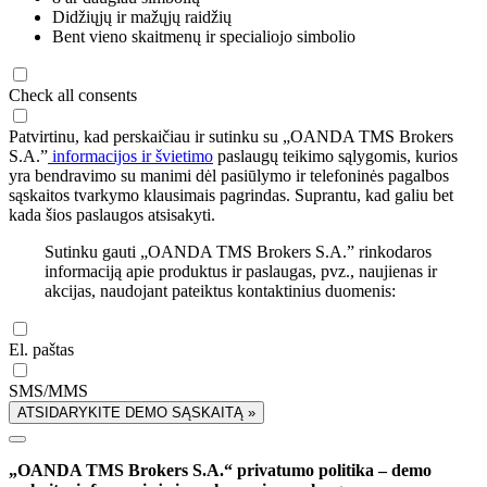
Didžiųjų ir mažųjų raidžių
Bent vieno skaitmenų ir specialiojo simbolio
Check all consents
Patvirtinu, kad perskaičiau ir sutinku su „OANDA TMS Brokers
S.A.”
informacijos ir švietimo
paslaugų teikimo sąlygomis, kurios
yra bendravimo su manimi dėl pasiūlymo ir telefoninės pagalbos
sąskaitos tvarkymo klausimais pagrindas. Suprantu, kad galiu bet
kada šios paslaugos atsisakyti.
Sutinku gauti „OANDA TMS Brokers S.A.” rinkodaros
informaciją apie produktus ir paslaugas, pvz., naujienas ir
akcijas, naudojant pateiktus kontaktinius duomenis:
El. paštas
SMS/MMS
ATSIDARYKITE DEMO SĄSKAITĄ »
„OANDA TMS Brokers S.A.“ privatumo politika – demo