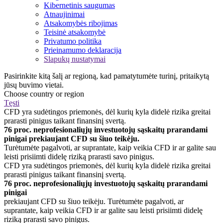
Kibernetinis saugumas
Atnaujinimai
Atsakomybės ribojimas
Teisinė atsakomybė
Privatumo politika
Prieinamumo deklaracija
Slapukų nustatymai
Pasirinkite kitą šalį ar regioną, kad pamatytumėte turinį, pritaikytą
jūsų buvimo vietai.
Choose country or region
Tęsti
CFD yra sudėtingos priemonės, dėl kurių kyla didelė rizika greitai
prarasti pinigus taikant finansinį svertą.
76 proc. neprofesionaliųjų investuotojų sąskaitų prarandami
pinigai prekiaujant CFD su šiuo teikėju.
Turėtumėte pagalvoti, ar suprantate, kaip veikia CFD ir ar galite sau
leisti prisiimti didelę riziką prarasti savo pinigus.
CFD yra sudėtingos priemonės, dėl kurių kyla didelė rizika greitai
prarasti pinigus taikant finansinį svertą.
76 proc. neprofesionaliųjų investuotojų sąskaitų prarandami
pinigai
prekiaujant CFD su šiuo teikėju. Turėtumėte pagalvoti, ar
suprantate, kaip veikia CFD ir ar galite sau leisti prisiimti didelę
riziką prarasti savo pinigus.