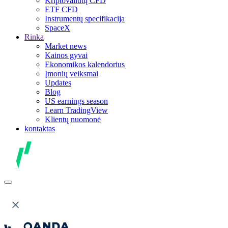
Kriptovaliutų CFD
ETF CFD
Instrumentų specifikacija
SpaceX
Rinka
Market news
Kainos gyvai
Ekonomikos kalendorius
Įmonių veiksmai
Updates
Blog
US earnings season
Learn TradingView
Klientų nuomonė
kontaktas