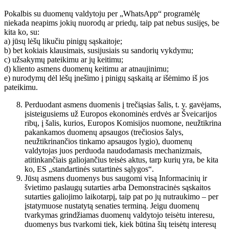
Pokalbis su duomenų valdytoju per „WhatsApp“ programėlę
niekada neapims jokių nuorodų ar priedų, taip pat nebus susijęs, be
kita ko, su:
a) jūsų lėšų likučiu pinigų sąskaitoje;
b) bet kokiais klausimais, susijusiais su sandorių vykdymu;
c) užsakymų pateikimu ar jų keitimu;
d) kliento asmens duomenų keitimu ar atnaujinimu;
e) nurodymų dėl lėšų įnešimo į pinigų sąskaitą ar išėmimo iš jos
pateikimu.
Perduodant asmens duomenis į trečiąsias šalis, t. y. gavėjams,
įsisteigusiems už Europos ekonominės erdvės ar Šveicarijos
ribų, į šalis, kurios, Europos Komisijos nuomone, neužtikrina
pakankamos duomenų apsaugos (trečiosios šalys,
neužtikrinančios tinkamo apsaugos lygio), duomenų
valdytojas juos perduoda naudodamasis mechanizmais,
atitinkančiais galiojančius teisės aktus, tarp kurių yra, be kita
ko, ES „standartinės sutartinės sąlygos“.
Jūsų asmens duomenys bus saugomi visą Informacinių ir
švietimo paslaugų sutarties arba Demonstracinės sąskaitos
sutarties galiojimo laikotarpį, taip pat po jų nutraukimo – per
įstatymuose nustatytą senaties terminą. Jeigu duomenų
tvarkymas grindžiamas duomenų valdytojo teisėtu interesu,
duomenys bus tvarkomi tiek, kiek būtina šių teisėtų interesų