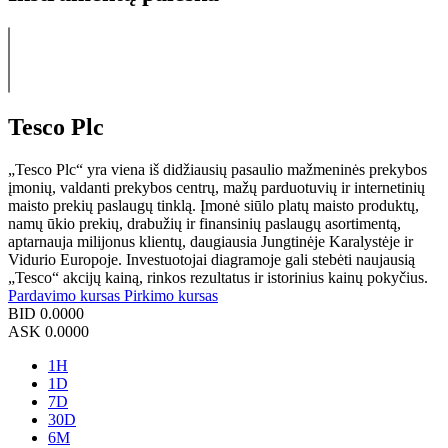
Tesco Plc
„Tesco Plc“ yra viena iš didžiausių pasaulio mažmeninės prekybos
įmonių, valdanti prekybos centrų, mažų parduotuvių ir internetinių
maisto prekių paslaugų tinklą. Įmonė siūlo platų maisto produktų,
namų ūkio prekių, drabužių ir finansinių paslaugų asortimentą,
aptarnauja milijonus klientų, daugiausia Jungtinėje Karalystėje ir
Vidurio Europoje. Investuotojai diagramoje gali stebėti naujausią
„Tesco“ akcijų kainą, rinkos rezultatus ir istorinius kainų pokyčius.
Pardavimo kursas
Pirkimo kursas
BID
0.0000
ASK
0.0000
1H
1D
7D
30D
6M