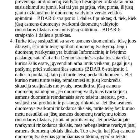
prevencijai ar duomenų valdytojo tiesioginei rinkodarai arba
susisiekimui su jumis, kai tai yra pagrįsta, visų pirma, iš jūsų
gautu užklausimu ir duomenų valdytojo verslo veiklos
apimtimi – BDAR 6 straipsnio 1 dalies f punktas; d. tiek, kiek
jūsų asmens duomenys tvarkomi duomenų valdytojo
rinkodaros tikslais remiantis jūsų sutikimu – BDAR 6
straipsnio 1 dalies a punktas.
Turite teisę susipažinti su savo asmens duomenimis, teisę juos
ištaisyti, ištrinti ir teisę apriboti duomenų tvarkymą. Jeigu
duomenų tvarkymas yra būtinas Informacinių ir švietimo
paslaugų sutarčiai arba Demonstracinės sąskaitos sutarčiai,
kurios šalis esate, įgyvendinti arba imtis veiksmų pagal jūsų
prašymą prieš sudarant šias sutartis (BDAR 6 straipsnio 1
dalies b punktas), taip pat turite teisę perkelti duomenis. Bet
kuriuo metu turite teisę, remdamiesi su jūsų konkrečia
situacija susijusiais motyvais, nesutikti su jūsų asmens
duomenų naudojimu, jei duomenų valdytojas tvarko jūsų
asmens duomenis remdamasis savo teisėtu interesu, pvz.,
susijusiu su produktų ir paslaugų rinkodara. Jei jūsų asmens
duomenys tvarkomi rinkodaros tikslais, turite teisę bet kuriuo
metu nesutikti su jūsų asmens duomenų tvarkymu tokios
rinkodaros tikslais, įskaitant profiliavimą. Jei prieštaraujate
tvarkymui rinkodaros tikslais, mes nebegalėsime tvarkyti jūsų
asmens duomenų tokiais tikslais. Tuo atveju, kai jūsų asmens
duomenų tvarkymas grindžiamas sutikimu, ypač suteiktu