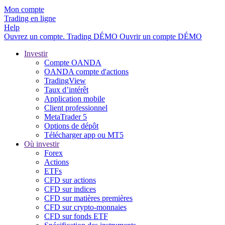
Mon compte
Trading en ligne
Help
Ouvrez un compte.
Trading
DÉMO
Ouvrir un compte DÉMO
Investir
Compte OANDA
OANDA compte d'actions
TradingView
Taux d’intérêt
Application mobile
Client professionnel
MetaTrader 5
Options de dépôt
Télécharger app ou MT5
Où investir
Forex
Actions
ETFs
CFD sur actions
CFD sur indices
CFD sur matières premières
CFD sur crypto-monnaies
CFD sur fonds ETF