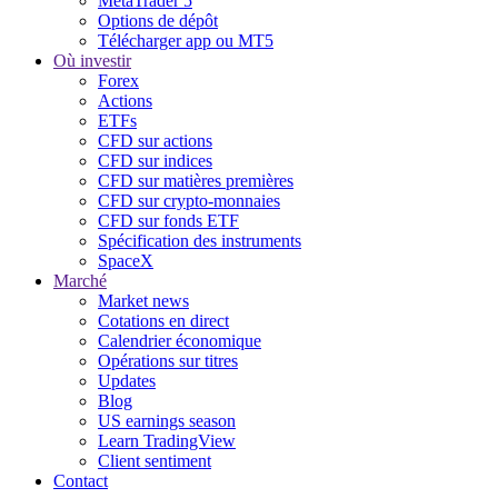
MetaTrader 5
Options de dépôt
Télécharger app ou MT5
Où investir
Forex
Actions
ETFs
CFD sur actions
CFD sur indices
CFD sur matières premières
CFD sur crypto-monnaies
CFD sur fonds ETF
Spécification des instruments
SpaceX
Marché
Market news
Cotations en direct
Calendrier économique
Opérations sur titres
Updates
Blog
US earnings season
Learn TradingView
Client sentiment
Contact