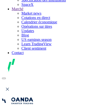
Spécification des instruments
SpaceX
Marché
Market news
Cotations en direct
Calendrier économique
Opérations sur titres
Updates
Blog
US earnings season
Learn TradingView
Client sentiment
Contact