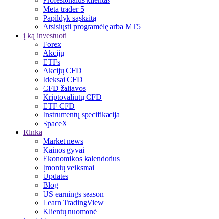
Profesionalus klientas
Meta trader 5
Papildyk sąskaitą
Atsisiųsti programėlę arba MT5
į ką investuoti
Forex
Akcijų
ETFs
Akcijų CFD
Ideksai CFD
CFD žaliavos
Kriptovaliutų CFD
ETF CFD
Instrumentų specifikacija
SpaceX
Rinka
Market news
Kainos gyvai
Ekonomikos kalendorius
Įmonių veiksmai
Updates
Blog
US earnings season
Learn TradingView
Klientų nuomonė