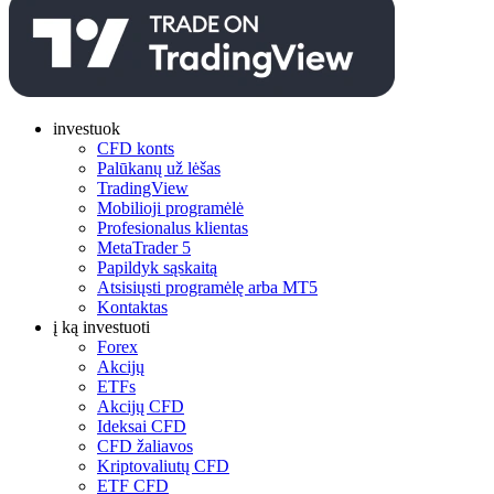
investuok
CFD konts
Palūkanų už lėšas
TradingView
Mobilioji programėlė
Profesionalus klientas
MetaTrader 5
Papildyk sąskaitą
Atsisiųsti programėlę arba MT5
Kontaktas
į ką investuoti
Forex
Akcijų
ETFs
Akcijų CFD
Ideksai CFD
CFD žaliavos
Kriptovaliutų CFD
ETF CFD