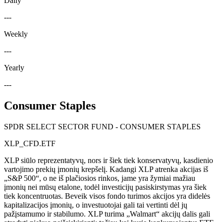
Daily
---
Weekly
---
Yearly
---
Consumer Staples
SPDR SELECT SECTOR FUND - CONSUMER STAPLES
XLP_CFD.ETF
XLP siūlo reprezentatyvų, nors ir šiek tiek konservatyvų, kasdienio
vartojimo prekių įmonių krepšelį. Kadangi XLP atrenka akcijas iš
„S&P 500“, o ne iš plačiosios rinkos, jame yra žymiai mažiau
įmonių nei mūsų etalone, todėl investicijų pasiskirstymas yra šiek
tiek koncentruotas. Beveik visos fondo turimos akcijos yra didelės
kapitalizacijos įmonių, o investuotojai gali tai vertinti dėl jų
pažįstamumo ir stabilumo. XLP turima „Walmart“ akcijų dalis gali