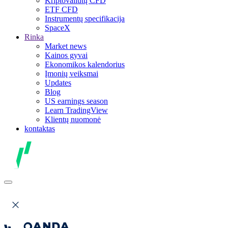
Kriptovaliutų CFD
ETF CFD
Instrumentų specifikacija
SpaceX
Rinka
Market news
Kainos gyvai
Ekonomikos kalendorius
Įmonių veiksmai
Updates
Blog
US earnings season
Learn TradingView
Klientų nuomonė
kontaktas