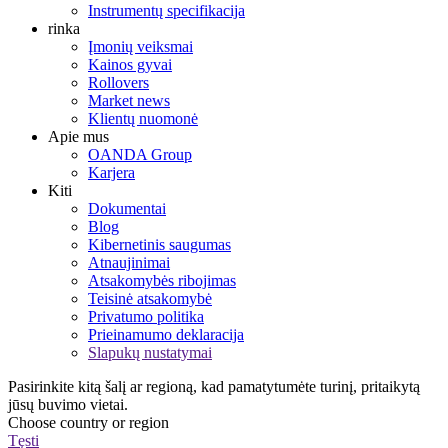
Instrumentų specifikacija
rinka
Įmonių veiksmai
Kainos gyvai
Rollovers
Market news
Klientų nuomonė
Apie mus
OANDA Group
Karjera
Kiti
Dokumentai
Blog
Kibernetinis saugumas
Atnaujinimai
Atsakomybės ribojimas
Teisinė atsakomybė
Privatumo politika
Prieinamumo deklaracija
Slapukų nustatymai
Pasirinkite kitą šalį ar regioną, kad pamatytumėte turinį, pritaikytą
jūsų buvimo vietai.
Choose country or region
Tęsti