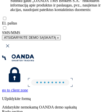
Sutinku gauti „OANDA TMS Brokers S.A.” rinkodaros
informaciją apie produktus ir paslaugas, pvz., naujienas ir
akcijas, naudojant pateiktus kontaktinius duomenis:
El. paštas
SMS/MMS
ATSIDARYKITE DEMO SĄSKAITĄ »
go to client zone
Užpildykite formą
Atidarykite nemokamą OANDA demo sąskaitą
Rodo section