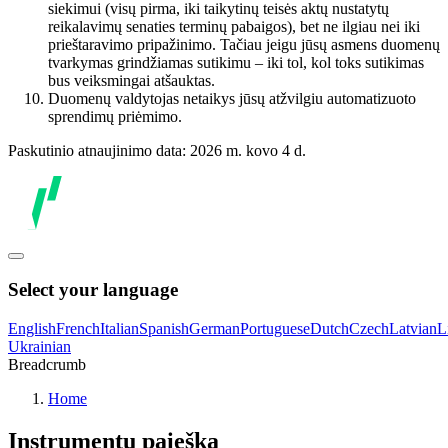
siekimui (visų pirma, iki taikytinų teisės aktų nustatytų
reikalavimų senaties terminų pabaigos), bet ne ilgiau nei iki
prieštaravimo pripažinimo. Tačiau jeigu jūsų asmens duomenų
tvarkymas grindžiamas sutikimu – iki tol, kol toks sutikimas
bus veiksmingai atšauktas.
Duomenų valdytojas netaikys jūsų atžvilgiu automatizuoto
sprendimų priėmimo.
Paskutinio atnaujinimo data: 2026 m. kovo 4 d.
Select your language
English
French
Italian
Spanish
German
Portuguese
Dutch
Czech
Latvian
L
Ukrainian
Breadcrumb
Home
Instrumentų paieška