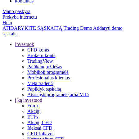
kontaktas
Mano paskyra
Prekyba internetu
Help
ATIDARYKITE SĄSKAITĄ
Trading
Demo
Atidaryti demo
sąskaitą
Investuok
CFD konts
Brokeru konts
TradingView
Palūkanų už lėšas
Mobilioji programėlė
Profesionalus klientas
Meta trader 5
Papildyk sąskaitą
Atsisiųsti programėlę arba MT5
į ką investuoti
Forex
Akcijų
ETFs
Akcijų CFD
Ideksai CFD
CFD žaliavos