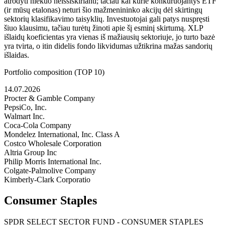
atrodyti niekuo neišsiskirianti; tačiau kai kurie konkuruojantys ETF
(ir mūsų etalonas) neturi šio mažmenininko akcijų dėl skirtingų
sektorių klasifikavimo taisyklių. Investuotojai gali patys nuspręsti
šiuo klausimu, tačiau turėtų žinoti apie šį esminį skirtumą. XLP
išlaidų koeficientas yra vienas iš mažiausių sektoriuje, jo turto bazė
yra tvirta, o itin didelis fondo likvidumas užtikrina mažas sandorių
išlaidas.
Portfolio composition (TOP 10)
14.07.2026
Procter & Gamble Company
PepsiCo, Inc.
Walmart Inc.
Coca-Cola Company
Mondelez International, Inc. Class A
Costco Wholesale Corporation
Altria Group Inc
Philip Morris International Inc.
Colgate-Palmolive Company
Kimberly-Clark Corporatio
Consumer Staples
SPDR SELECT SECTOR FUND - CONSUMER STAPLES