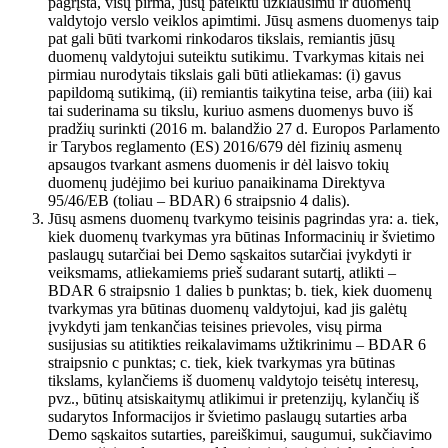
pagrįsta, visų pirma, jūsų pateiktu užklausimu ir duomenų
valdytojo verslo veiklos apimtimi. Jūsų asmens duomenys taip
pat gali būti tvarkomi rinkodaros tikslais, remiantis jūsų
duomenų valdytojui suteiktu sutikimu. Tvarkymas kitais nei
pirmiau nurodytais tikslais gali būti atliekamas: (i) gavus
papildomą sutikimą, (ii) remiantis taikytina teise, arba (iii) kai
tai suderinama su tikslu, kuriuo asmens duomenys buvo iš
pradžių surinkti (2016 m. balandžio 27 d. Europos Parlamento
ir Tarybos reglamento (ES) 2016/679 dėl fizinių asmenų
apsaugos tvarkant asmens duomenis ir dėl laisvo tokių
duomenų judėjimo bei kuriuo panaikinama Direktyva
95/46/EB (toliau – BDAR) 6 straipsnio 4 dalis).
Jūsų asmens duomenų tvarkymo teisinis pagrindas yra: a. tiek,
kiek duomenų tvarkymas yra būtinas Informacinių ir švietimo
paslaugų sutarčiai bei Demo sąskaitos sutarčiai įvykdyti ir
veiksmams, atliekamiems prieš sudarant sutartį, atlikti –
BDAR 6 straipsnio 1 dalies b punktas; b. tiek, kiek duomenų
tvarkymas yra būtinas duomenų valdytojui, kad jis galėtų
įvykdyti jam tenkančias teisines prievoles, visų pirma
susijusias su atitikties reikalavimams užtikrinimu – BDAR 6
straipsnio c punktas; c. tiek, kiek tvarkymas yra būtinas
tikslams, kylančiems iš duomenų valdytojo teisėtų interesų,
pvz., būtinų atsiskaitymų atlikimui ir pretenzijų, kylančių iš
sudarytos Informacijos ir švietimo paslaugų sutarties arba
Demo sąskaitos sutarties, pareiškimui, saugumui, sukčiavimo