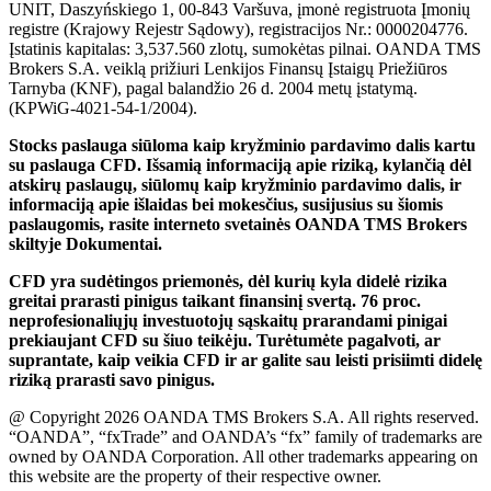
UNIT, Daszyńskiego 1, 00-843 Varšuva, įmonė registruota Įmonių
registre (Krajowy Rejestr Sądowy), registracijos Nr.: 0000204776.
Įstatinis kapitalas: 3,537.560 zlotų, sumokėtas pilnai. OANDA TMS
Brokers S.A. veiklą prižiuri Lenkijos Finansų Įstaigų Priežiūros
Tarnyba (KNF), pagal balandžio 26 d. 2004 metų įstatymą.
(KPWiG-4021-54-1/2004).
Stocks paslauga siūloma kaip kryžminio pardavimo dalis kartu
su paslauga CFD. Išsamią informaciją apie riziką, kylančią dėl
atskirų paslaugų, siūlomų kaip kryžminio pardavimo dalis, ir
informaciją apie išlaidas bei mokesčius, susijusius su šiomis
paslaugomis, rasite interneto svetainės OANDA TMS Brokers
skiltyje Dokumentai.
CFD yra sudėtingos priemonės, dėl kurių kyla didelė rizika
greitai prarasti pinigus taikant finansinį svertą. 76 proc.
neprofesionaliųjų investuotojų sąskaitų prarandami pinigai
prekiaujant CFD su šiuo teikėju. Turėtumėte pagalvoti, ar
suprantate, kaip veikia CFD ir ar galite sau leisti prisiimti didelę
riziką prarasti savo pinigus.
@ Copyright 2026 OANDA TMS Brokers S.A. All rights reserved.
“OANDA”, “fxTrade” and OANDA’s “fx” family of trademarks are
owned by OANDA Corporation. All other trademarks appearing on
this website are the property of their respective owner.