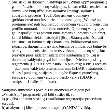
Susisiekti su duomenų valdytoju per „WhatsApp“ programėlę
galite Jūs arba duomenų valdytojas, jei tam reikia susisiekti su
Jumis, kad būtų užbaigtas sąskaitos (realiąją sąskaitą)
atidarymo procesas. Todėl Jūsų asmens duomenys
(priklausomai nuo Jūsų privatumo nustatymų „WhatsApp“
programėlėje) gali būti perduoti duomenų valdytojui kaip Jūsų
profilio nuotrauka ir telefono numeris. Duomenų valdytojas
gali paprašyti jūsų pateikti kitus asmens duomenis tik tuomet,
kai tai būtina, siekiant atsakyti į jūsų užklausą arba išspręsti
klausimą, su kuriuo susijęs kontaktas. Priklausomai nuo
situacijos, duomenų tvarkymo teisinis pagrindas bus būtinybė
tvarkyti duomenis, siekiant imtis veiksmų duomenų subjekto
prašymu prieš sudarant sutartį arba susitarimą tarp jūsų ir
duomenų valdytojo pagal Informacijos ir švietimo paslaugų
reglamentą (BDAR 6 straipsnio 1 b punktas); o kitais atvejais
– duomenų valdytojo teisėtas interesas (BDAR 6 straipsnio 1
dalies f punktas), susijęs su būtinybe išspręsti pranešimą,
susijusį su duomenų valdytojo verslo veikla (BDAR 6
straipsnio 1 dalies f punktas).
Saugumo sumetimais pokalbis su duomenų valdytoju per
„WhatsApp“ programėlę gali būti susijęs tik su:
a) pagalba atidarant sąskaitą (paaiškinant registracijos procedūros
etapus);
b) atsakymais į klientų klausimus apie „OANDA“ veiklą.