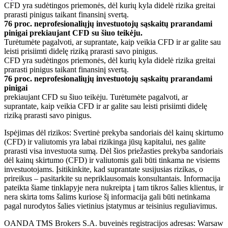
CFD yra sudėtingos priemonės, dėl kurių kyla didelė rizika greitai
prarasti pinigus taikant finansinį svertą.
76 proc. neprofesionaliųjų investuotojų sąskaitų prarandami
pinigai prekiaujant CFD su šiuo teikėju.
Turėtumėte pagalvoti, ar suprantate, kaip veikia CFD ir ar galite sau
leisti prisiimti didelę riziką prarasti savo pinigus.
CFD yra sudėtingos priemonės, dėl kurių kyla didelė rizika greitai
prarasti pinigus taikant finansinį svertą.
76 proc. neprofesionaliųjų investuotojų sąskaitų prarandami
pinigai
prekiaujant CFD su šiuo teikėju. Turėtumėte pagalvoti, ar
suprantate, kaip veikia CFD ir ar galite sau leisti prisiimti didelę
riziką prarasti savo pinigus.
Ispėjimas dėl rizikos: Svertinė prekyba sandoriais dėl kainų skirtumo
(CFD) ir valiutomis yra labai rizikinga jūsų kapitalui, nes galite
prarasti visa investuota sumą. Dėl šios priežasties prekyba sandoriais
dėl kainų skirtumo (CFD) ir valiutomis gali būti tinkama ne visiems
investuotojams. Įsitikinkite, kad suprantate susijusias rizikas, o
prireikus – pasitarkite su nepriklausomais konsultantais. Informacija
pateikta šiame tinklapyje nera nukreipta į tam tikros šalies klientus, ir
nera skirta toms šalims kuriose šį informacija gali būti netinkama
pagal nurodytos šalies vietinius įstatymus ar teisinius reguliavimus.
OANDA TMS Brokers S.A. buveinės registracijos adresas: Warsaw