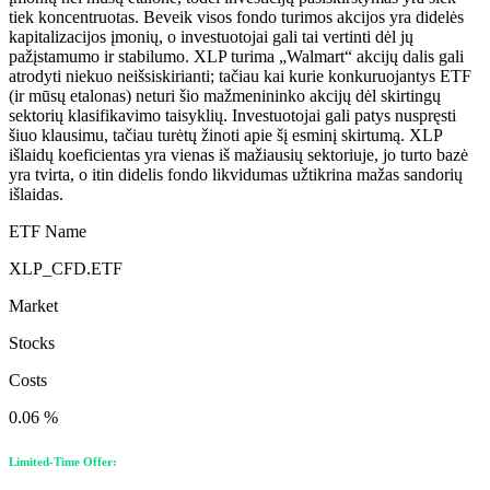
tiek koncentruotas. Beveik visos fondo turimos akcijos yra didelės
kapitalizacijos įmonių, o investuotojai gali tai vertinti dėl jų
pažįstamumo ir stabilumo. XLP turima „Walmart“ akcijų dalis gali
atrodyti niekuo neišsiskirianti; tačiau kai kurie konkuruojantys ETF
(ir mūsų etalonas) neturi šio mažmenininko akcijų dėl skirtingų
sektorių klasifikavimo taisyklių. Investuotojai gali patys nuspręsti
šiuo klausimu, tačiau turėtų žinoti apie šį esminį skirtumą. XLP
išlaidų koeficientas yra vienas iš mažiausių sektoriuje, jo turto bazė
yra tvirta, o itin didelis fondo likvidumas užtikrina mažas sandorių
išlaidas.
ETF Name
XLP_CFD.ETF
Market
Stocks
Costs
0.06 %
Limited-Time Offer: