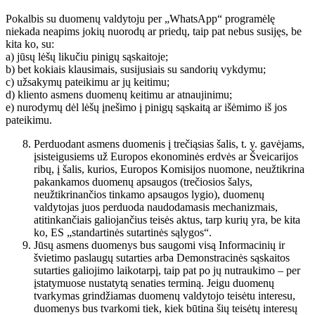
Pokalbis su duomenų valdytoju per „WhatsApp“ programėlę
niekada neapims jokių nuorodų ar priedų, taip pat nebus susijęs, be
kita ko, su:
a) jūsų lėšų likučiu pinigų sąskaitoje;
b) bet kokiais klausimais, susijusiais su sandorių vykdymu;
c) užsakymų pateikimu ar jų keitimu;
d) kliento asmens duomenų keitimu ar atnaujinimu;
e) nurodymų dėl lėšų įnešimo į pinigų sąskaitą ar išėmimo iš jos
pateikimu.
Perduodant asmens duomenis į trečiąsias šalis, t. y. gavėjams,
įsisteigusiems už Europos ekonominės erdvės ar Šveicarijos
ribų, į šalis, kurios, Europos Komisijos nuomone, neužtikrina
pakankamos duomenų apsaugos (trečiosios šalys,
neužtikrinančios tinkamo apsaugos lygio), duomenų
valdytojas juos perduoda naudodamasis mechanizmais,
atitinkančiais galiojančius teisės aktus, tarp kurių yra, be kita
ko, ES „standartinės sutartinės sąlygos“.
Jūsų asmens duomenys bus saugomi visą Informacinių ir
švietimo paslaugų sutarties arba Demonstracinės sąskaitos
sutarties galiojimo laikotarpį, taip pat po jų nutraukimo – per
įstatymuose nustatytą senaties terminą. Jeigu duomenų
tvarkymas grindžiamas duomenų valdytojo teisėtu interesu,
duomenys bus tvarkomi tiek, kiek būtina šių teisėtų interesų