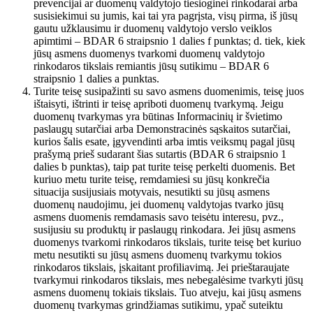
prevencijai ar duomenų valdytojo tiesioginei rinkodarai arba
susisiekimui su jumis, kai tai yra pagrįsta, visų pirma, iš jūsų
gautu užklausimu ir duomenų valdytojo verslo veiklos
apimtimi – BDAR 6 straipsnio 1 dalies f punktas; d. tiek, kiek
jūsų asmens duomenys tvarkomi duomenų valdytojo
rinkodaros tikslais remiantis jūsų sutikimu – BDAR 6
straipsnio 1 dalies a punktas.
Turite teisę susipažinti su savo asmens duomenimis, teisę juos
ištaisyti, ištrinti ir teisę apriboti duomenų tvarkymą. Jeigu
duomenų tvarkymas yra būtinas Informacinių ir švietimo
paslaugų sutarčiai arba Demonstracinės sąskaitos sutarčiai,
kurios šalis esate, įgyvendinti arba imtis veiksmų pagal jūsų
prašymą prieš sudarant šias sutartis (BDAR 6 straipsnio 1
dalies b punktas), taip pat turite teisę perkelti duomenis. Bet
kuriuo metu turite teisę, remdamiesi su jūsų konkrečia
situacija susijusiais motyvais, nesutikti su jūsų asmens
duomenų naudojimu, jei duomenų valdytojas tvarko jūsų
asmens duomenis remdamasis savo teisėtu interesu, pvz.,
susijusiu su produktų ir paslaugų rinkodara. Jei jūsų asmens
duomenys tvarkomi rinkodaros tikslais, turite teisę bet kuriuo
metu nesutikti su jūsų asmens duomenų tvarkymu tokios
rinkodaros tikslais, įskaitant profiliavimą. Jei prieštaraujate
tvarkymui rinkodaros tikslais, mes nebegalėsime tvarkyti jūsų
asmens duomenų tokiais tikslais. Tuo atveju, kai jūsų asmens
duomenų tvarkymas grindžiamas sutikimu, ypač suteiktu