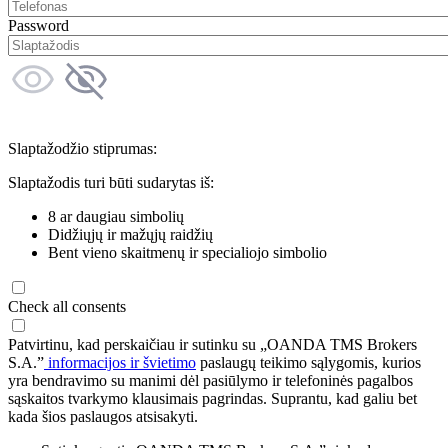
Password
Slaptažodžio stiprumas:
Slaptažodis turi būti sudarytas iš:
8 ar daugiau simbolių
Didžiųjų ir mažųjų raidžių
Bent vieno skaitmenų ir specialiojo simbolio
Check all consents
Patvirtinu, kad perskaičiau ir sutinku su „OANDA TMS Brokers
S.A.”
informacijos ir švietimo
paslaugų teikimo sąlygomis, kurios
yra bendravimo su manimi dėl pasiūlymo ir telefoninės pagalbos
sąskaitos tvarkymo klausimais pagrindas. Suprantu, kad galiu bet
kada šios paslaugos atsisakyti.