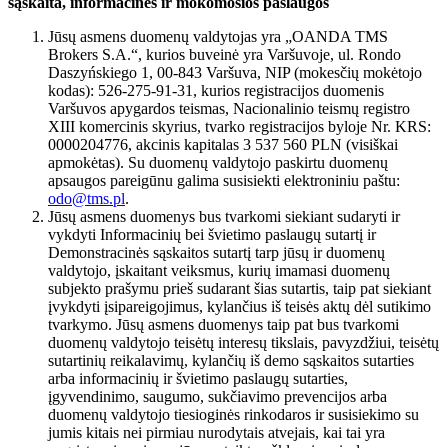
sąskaita, informacinės ir mokomosios paslaugos
Jūsų asmens duomenų valdytojas yra „OANDA TMS
Brokers S.A.“, kurios buveinė yra Varšuvoje, ul. Rondo
Daszyńskiego 1, 00-843 Varšuva, NIP (mokesčių mokėtojo
kodas): 526-275-91-31, kurios registracijos duomenis
Varšuvos apygardos teismas, Nacionalinio teismų registro
XIII komercinis skyrius, tvarko registracijos byloje Nr. KRS:
0000204776, akcinis kapitalas 3 537 560 PLN (visiškai
apmokėtas). Su duomenų valdytojo paskirtu duomenų
apsaugos pareigūnu galima susisiekti elektroniniu paštu:
odo@tms.pl
.
Jūsų asmens duomenys bus tvarkomi siekiant sudaryti ir
vykdyti Informacinių bei švietimo paslaugų sutartį ir
Demonstracinės sąskaitos sutartį tarp jūsų ir duomenų
valdytojo, įskaitant veiksmus, kurių imamasi duomenų
subjekto prašymu prieš sudarant šias sutartis, taip pat siekiant
įvykdyti įsipareigojimus, kylančius iš teisės aktų dėl sutikimo
tvarkymo. Jūsų asmens duomenys taip pat bus tvarkomi
duomenų valdytojo teisėtų interesų tikslais, pavyzdžiui, teisėtų
sutartinių reikalavimų, kylančių iš demo sąskaitos sutarties
arba informacinių ir švietimo paslaugų sutarties,
įgyvendinimo, saugumo, sukčiavimo prevencijos arba
duomenų valdytojo tiesioginės rinkodaros ir susisiekimo su
jumis kitais nei pirmiau nurodytais atvejais, kai tai yra