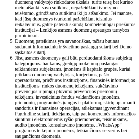
duomenų valdytojo rinkodaros tikslais, turite teisę bet kuriuo
metu atšaukti savo sutikimą, nepažeidžiant tvarkymo
teisėtumo, grindžiamo sutikimu iki jo atšaukimo. Jei manote,
kad jūsų duomenys tvarkomi pažeidžiant teisinius
reikalavimus, galite pateikti skundą kompetentingai priežiūros
institucijai – Lenkijos asmens duomenų apsaugos tarnybos
pirmininkui.
Duomenų pateikimas yra savanoriškas, tačiau būtinas
sudarant Informacinių ir švietimo paslaugų sutartį bei Demo
sąskaitos sutartį.
Jūsų asmens duomenys gali būti perduodami šioms subjektų
kategorijoms: bankams, greitųjų mokėjimų paslaugas
teikiantiems subjektams, įmonėms iš kapitalo grupės, kuriai
priklauso duomenų valdytojas, kurjeriams, pašto
operatoriams, priežiūros institucijoms, finansinės informacijos
institucijoms, rinkos duomenų teikėjams, sukčiavimo
prevencijos ir pinigų plovimo prevencijos priemonių
teikėjams, investicinius fondus valdančioms įmonėms,
priemonių, programinės įrangos ir platformų, skirtų aptarnauti
sandorius ir finansines operacijas, atliekamas įgyvendinant
Pagrindinę sutartį, tiekėjams, taip pat komercinės informacijos
siuntimui elektroninėmis ryšio priemonėmis, teisininkams,
audito įmonėms, konsultavimo įmonėms, „WhatsApp“
programos teikėjui ir įmonėms, teikiančioms serverius bei
saugančioms duomenis.