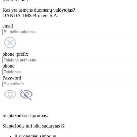
Kas yra asmens duomenų valdytojas?
OANDA TMS Brokers S.A.
email
phone_prefix
phone
Password
Slaptažodžio stiprumas:
Slaptažodis turi būti sudarytas iš:
8 ar daugiau simbolių