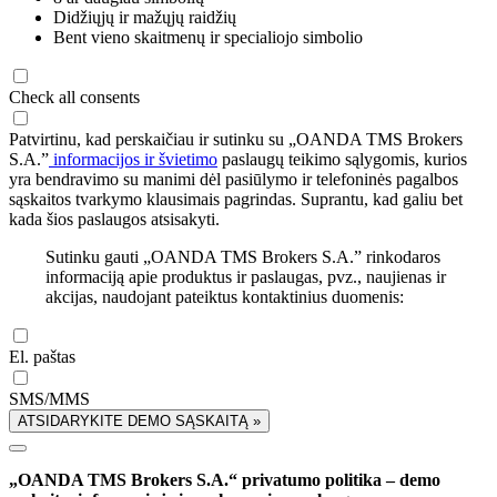
Didžiųjų ir mažųjų raidžių
Bent vieno skaitmenų ir specialiojo simbolio
Check all consents
Patvirtinu, kad perskaičiau ir sutinku su „OANDA TMS Brokers
S.A.”
informacijos ir švietimo
paslaugų teikimo sąlygomis, kurios
yra bendravimo su manimi dėl pasiūlymo ir telefoninės pagalbos
sąskaitos tvarkymo klausimais pagrindas. Suprantu, kad galiu bet
kada šios paslaugos atsisakyti.
Sutinku gauti „OANDA TMS Brokers S.A.” rinkodaros
informaciją apie produktus ir paslaugas, pvz., naujienas ir
akcijas, naudojant pateiktus kontaktinius duomenis:
El. paštas
SMS/MMS
ATSIDARYKITE DEMO SĄSKAITĄ »
„OANDA TMS Brokers S.A.“ privatumo politika – demo