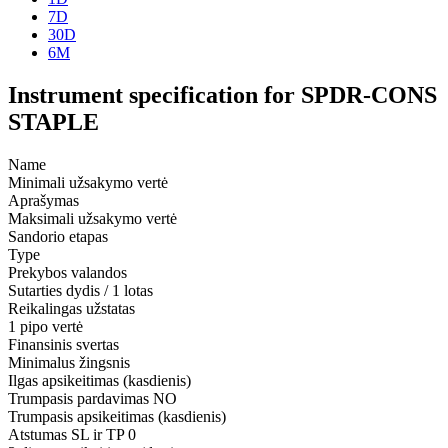
7D
30D
6M
Instrument specification for SPDR-CONS
STAPLE
Name
Minimali užsakymo vertė
Aprašymas
Maksimali užsakymo vertė
Sandorio etapas
Type
Prekybos valandos
Sutarties dydis / 1 lotas
Reikalingas užstatas
1 pipo vertė
Finansinis svertas
Minimalus žingsnis
Ilgas apsikeitimas (kasdienis)
Trumpasis pardavimas
NO
Trumpasis apsikeitimas (kasdienis)
Atstumas SL ir TP
0