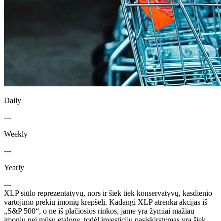
Daily
---
Weekly
---
Yearly
---
XLP siūlo reprezentatyvų, nors ir šiek tiek konservatyvų, kasdienio
vartojimo prekių įmonių krepšelį. Kadangi XLP atrenka akcijas iš
„S&P 500“, o ne iš plačiosios rinkos, jame yra žymiai mažiau
įmonių nei mūsų etalone, todėl investicijų pasiskirstymas yra šiek