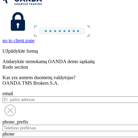
go to client zone
Užpildykite formą
Atidarykite nemokamą OANDA demo sąskaitą
Rodo section
Kas yra asmens duomenų valdytojas?
OANDA TMS Brokers S.A.
email
phone_prefix
phone