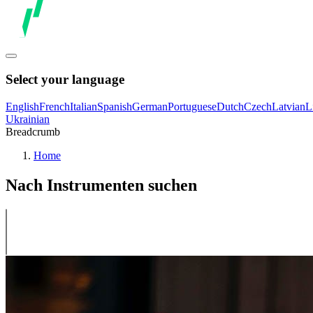
Select your language
English
French
Italian
Spanish
German
Portuguese
Dutch
Czech
Latvian
L
Ukrainian
Breadcrumb
Home
Nach Instrumenten suchen