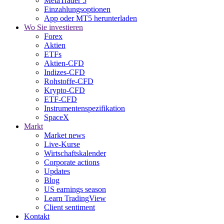
MetaTrader 5
Einzahlungsoptionen
App oder MT5 herunterladen
Wo Sie investieren
Forex
Aktien
ETFs
Aktien-CFD
Indizes-CFD
Rohstoffe-CFD
Krypto-CFD
ETF-CFD
Instrumentenspezifikation
SpaceX
Markt
Market news
Live-Kurse
Wirtschaftskalender
Corporate actions
Updates
Blog
US earnings season
Learn TradingView
Client sentiment
Kontakt