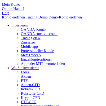
Mein Konto
Online-Handel
Help
Konto eröffnen
Trading
Demo
Demo-Konto eröffnen
Investieren
OANDA-Konto
OANDA stocks account
TradingView
Zinssätze
Mobile app
Professioneller Kunde
MetaTrader 5
Einzahlungsoptionen
App oder MT5 herunterladen
Wo Sie investieren
Forex
Aktien
ETFs
Aktien-CFD
Indizes-CFD
Rohstoffe-CFD
Krypto-CFD
ETF-CFD