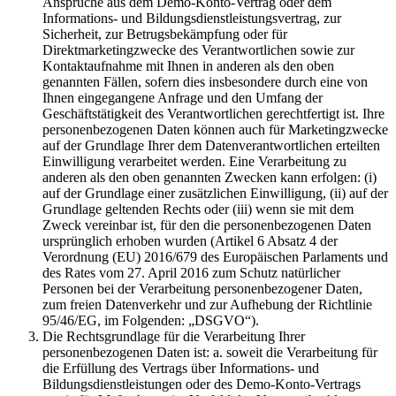
Ansprüche aus dem Demo-Konto-Vertrag oder dem
Informations- und Bildungsdienstleistungsvertrag, zur
Sicherheit, zur Betrugsbekämpfung oder für
Direktmarketingzwecke des Verantwortlichen sowie zur
Kontaktaufnahme mit Ihnen in anderen als den oben
genannten Fällen, sofern dies insbesondere durch eine von
Ihnen eingegangene Anfrage und den Umfang der
Geschäftstätigkeit des Verantwortlichen gerechtfertigt ist. Ihre
personenbezogenen Daten können auch für Marketingzwecke
auf der Grundlage Ihrer dem Datenverantwortlichen erteilten
Einwilligung verarbeitet werden. Eine Verarbeitung zu
anderen als den oben genannten Zwecken kann erfolgen: (i)
auf der Grundlage einer zusätzlichen Einwilligung, (ii) auf der
Grundlage geltenden Rechts oder (iii) wenn sie mit dem
Zweck vereinbar ist, für den die personenbezogenen Daten
ursprünglich erhoben wurden (Artikel 6 Absatz 4 der
Verordnung (EU) 2016/679 des Europäischen Parlaments und
des Rates vom 27. April 2016 zum Schutz natürlicher
Personen bei der Verarbeitung personenbezogener Daten,
zum freien Datenverkehr und zur Aufhebung der Richtlinie
95/46/EG, im Folgenden: „DSGVO“).
Die Rechtsgrundlage für die Verarbeitung Ihrer
personenbezogenen Daten ist: a. soweit die Verarbeitung für
die Erfüllung des Vertrags über Informations- und
Bildungsdienstleistungen oder des Demo-Konto-Vertrags