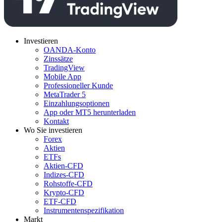
Investieren
OANDA-Konto
Zinssätze
TradingView
Mobile App
Professioneller Kunde
MetaTrader 5
Einzahlungsoptionen
App oder MT5 herunterladen
Kontakt
Wo Sie investieren
Forex
Aktien
ETFs
Aktien-CFD
Indizes-CFD
Rohstoffe-CFD
Krypto-CFD
ETF-CFD
Instrumentenspezifikation
Markt