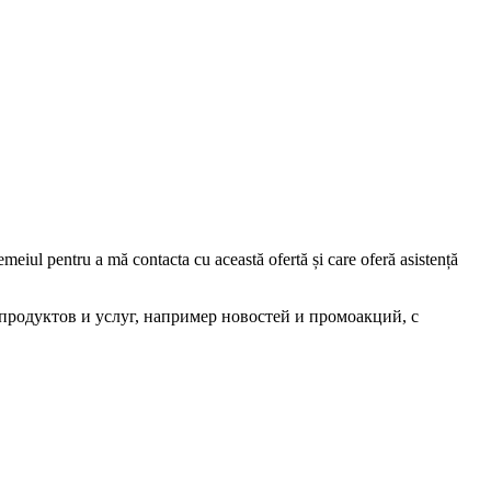
iul pentru a mă contacta cu această ofertă și care oferă asistență
родуктов и услуг, например новостей и промоакций, с