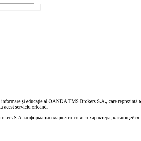
 informare și educație al OANDA TMS Brokers S.A., care reprezintă teme
a acest serviciu oricând.
kers S.A. информации маркетингового характера, касающейся п