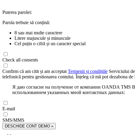
Puterea parolei:
Parola trebuie să conțină:
8 sau mai multe caractere
Litere majuscule și minuscule
Cel puțin o cifră și un caracter special
Check all consents
Confirm că am citit și am acceptat
Termenii și condițiile
Serviciului de
telefonică pentru gestionarea contului. Înțeleg că mă pot dezabona de l
Я даю согласие на получение от компании OANDA TMS Bro
использованием указанных мной контактных данных:
E-mail
SMS/MMS
DESCHIDE CONT DEMO »