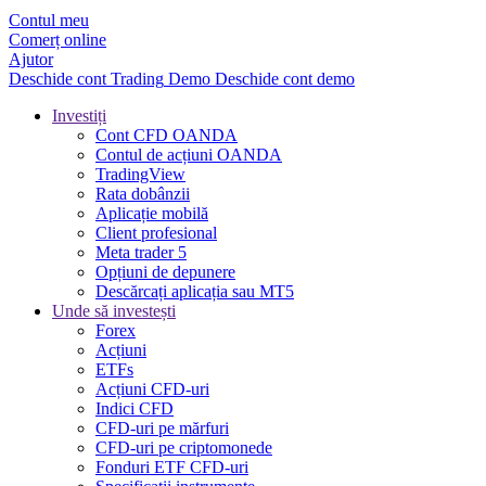
Contul meu
Comerț online
Ajutor
Deschide cont
Trading
Demo
Deschide cont demo
Investiți
Cont CFD OANDA
Contul de acțiuni OANDA
TradingView
Rata dobânzii
Aplicație mobilă
Client profesional
Meta trader 5
Opțiuni de depunere
Descărcați aplicația sau MT5
Unde să investești
Forex
Acțiuni
ETFs
Acțiuni CFD-uri
Indici CFD
CFD-uri pe mărfuri
CFD-uri pe criptomonede
Fonduri ETF CFD-uri