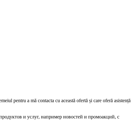
iul pentru a mă contacta cu această ofertă și care oferă asistență
родуктов и услуг, например новостей и промоакций, с