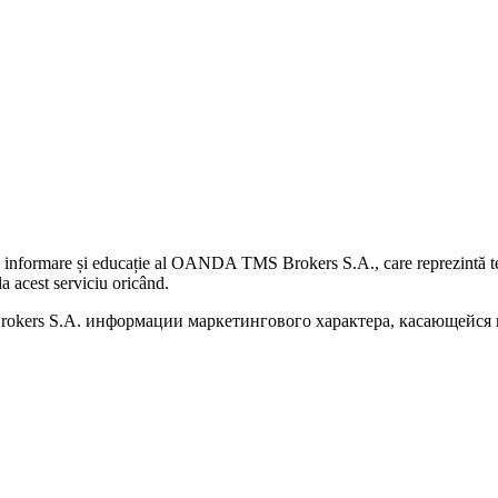
 informare și educație al OANDA TMS Brokers S.A., care reprezintă teme
a acest serviciu oricând.
kers S.A. информации маркетингового характера, касающейся п