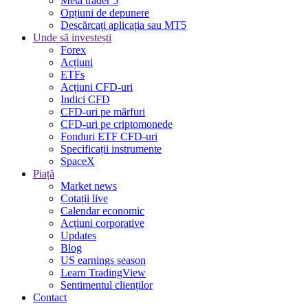
Meta trader 5
Opțiuni de depunere
Descărcați aplicația sau MT5
Unde să investești
Forex
Acțiuni
ETFs
Acțiuni CFD-uri
Indici CFD
CFD-uri pe mărfuri
CFD-uri pe criptomonede
Fonduri ETF CFD-uri
Specificații instrumente
SpaceX
Piață
Market news
Cotații live
Calendar economic
Acțiuni corporative
Updates
Blog
US earnings season
Learn TradingView
Sentimentul clienților
Contact