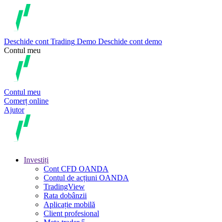
Deschide cont
Trading
Demo
Deschide cont demo
Contul meu
Contul meu
Comerț online
Ajutor
Investiți
Cont CFD OANDA
Contul de acțiuni OANDA
TradingView
Rata dobânzii
Aplicație mobilă
Client profesional