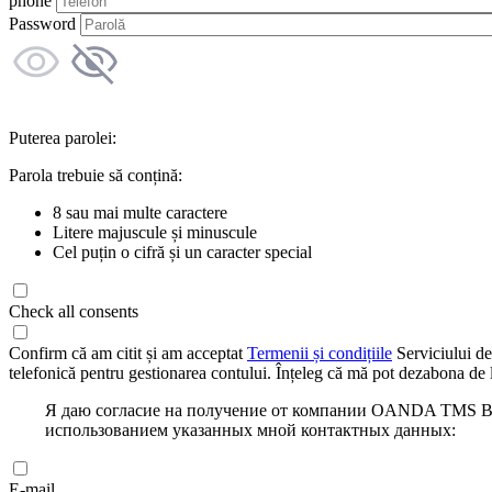
phone
Password
Puterea parolei:
Parola trebuie să conțină:
8 sau mai multe caractere
Litere majuscule și minuscule
Cel puțin o cifră și un caracter special
Check all consents
Confirm că am citit și am acceptat
Termenii și condițiile
Serviciului de
telefonică pentru gestionarea contului. Înțeleg că mă pot dezabona de l
Я даю согласие на получение от компании OANDA TMS Bro
использованием указанных мной контактных данных:
E-mail