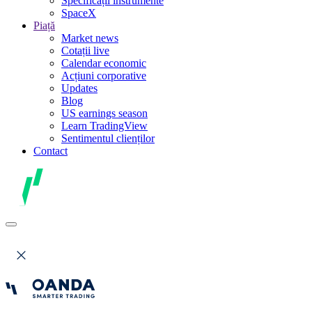
Specificații instrumente
SpaceX
Piață
Market news
Cotații live
Calendar economic
Acțiuni corporative
Updates
Blog
US earnings season
Learn TradingView
Sentimentul clienților
Contact