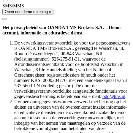
SMS/MMS
Open een demo-rekening »
Het privacybeleid van OANDA TMS Brokers S.A. – Demo-
account, informatie en educatieve dienst
De verwerkingsverantwoordelijke voor uw persoonsgegevens
is OANDA TMS Brokers S.A., gevestigd te Warschau, ul.
Rondo Daszyńskiego 1, 00-843 Warschau, NIP
(belastingnummer): 526-275-91-31, waarvoor de
Arrondissementsrechtbank voor de hoofdstad Warschau in
Warschau, XIIIe Handelsafdeling van het Nationaal
Gerechtsregister, registratiedossiers bijhoudt onder het
nummer KRS: 0000204776, met een aandelenkapitaal van 3
537 560 PLN (volledig gestort). De door de
verwerkingsverantwoordelijke aangestelde functionaris voor
gegevensbescherming is bereikbaar via e-mail:
odo@tms.pl
.
Uw persoonsgegevens worden verwerkt met het oog op het
sluiten en uitvoeren van de overeenkomst inzake informatie-
en educatieve diensten en de overeenkomst inzake de demo-
account tussen u en de verwerkingsverantwoordelijke, met
inbegrip van het nemen van maatregelen op verzoek van de
betrokkene voorafgaand aan het sluiten van deze