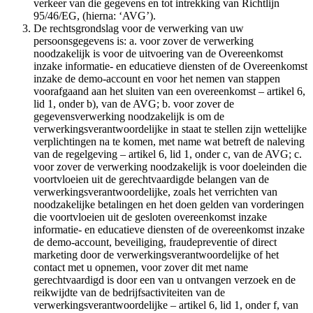
verkeer van die gegevens en tot intrekking van Richtlijn
95/46/EG, (hierna: ‘AVG’).
De rechtsgrondslag voor de verwerking van uw
persoonsgegevens is: a. voor zover de verwerking
noodzakelijk is voor de uitvoering van de Overeenkomst
inzake informatie- en educatieve diensten of de Overeenkomst
inzake de demo-account en voor het nemen van stappen
voorafgaand aan het sluiten van een overeenkomst – artikel 6,
lid 1, onder b), van de AVG; b. voor zover de
gegevensverwerking noodzakelijk is om de
verwerkingsverantwoordelijke in staat te stellen zijn wettelijke
verplichtingen na te komen, met name wat betreft de naleving
van de regelgeving – artikel 6, lid 1, onder c, van de AVG; c.
voor zover de verwerking noodzakelijk is voor doeleinden die
voortvloeien uit de gerechtvaardigde belangen van de
verwerkingsverantwoordelijke, zoals het verrichten van
noodzakelijke betalingen en het doen gelden van vorderingen
die voortvloeien uit de gesloten overeenkomst inzake
informatie- en educatieve diensten of de overeenkomst inzake
de demo-account, beveiliging, fraudepreventie of direct
marketing door de verwerkingsverantwoordelijke of het
contact met u opnemen, voor zover dit met name
gerechtvaardigd is door een van u ontvangen verzoek en de
reikwijdte van de bedrijfsactiviteiten van de
verwerkingsverantwoordelijke – artikel 6, lid 1, onder f, van