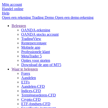
Mijn account
Handel online
Help
Open een rekening
Trading
Demo
Open een demo-rekening
Beleggen
OANDA-rekening
OANDA stocks account
TradingView
Rentepercentage
Mobiele app
Professionele klant
MetaTrader 5
Opties voor storten
Download de app of MT5
Waar te beleggen
Forex
Aandelen
ETFs
Aandelen-CFD
Indices-CFD
Termijngoederen-CFD
Crypto-CFD
ETF-fondsen-CFD