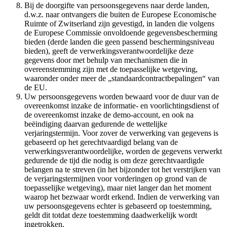
Bij de doorgifte van persoonsgegevens naar derde landen,
d.w.z. naar ontvangers die buiten de Europese Economische
Ruimte of Zwitserland zijn gevestigd, in landen die volgens
de Europese Commissie onvoldoende gegevensbescherming
bieden (derde landen die geen passend beschermingsniveau
bieden), geeft de verwerkingsverantwoordelijke deze
gegevens door met behulp van mechanismen die in
overeenstemming zijn met de toepasselijke wetgeving,
waaronder onder meer de „standaardcontractbepalingen“ van
de EU.
Uw persoonsgegevens worden bewaard voor de duur van de
overeenkomst inzake de informatie- en voorlichtingsdienst of
de overeenkomst inzake de demo-account, en ook na
beëindiging daarvan gedurende de wettelijke
verjaringstermijn. Voor zover de verwerking van gegevens is
gebaseerd op het gerechtvaardigd belang van de
verwerkingsverantwoordelijke, worden de gegevens verwerkt
gedurende de tijd die nodig is om deze gerechtvaardigde
belangen na te streven (in het bijzonder tot het verstrijken van
de verjaringstermijnen voor vorderingen op grond van de
toepasselijke wetgeving), maar niet langer dan het moment
waarop het bezwaar wordt erkend. Indien de verwerking van
uw persoonsgegevens echter is gebaseerd op toestemming,
geldt dit totdat deze toestemming daadwerkelijk wordt
ingetrokken.