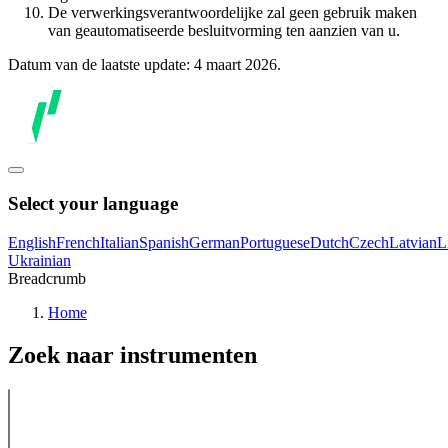
De verwerkingsverantwoordelijke zal geen gebruik maken
van geautomatiseerde besluitvorming ten aanzien van u.
Datum van de laatste update: 4 maart 2026.
Select your language
English
French
Italian
Spanish
German
Portuguese
Dutch
Czech
Latvian
L
Ukrainian
Breadcrumb
Home
Zoek naar instrumenten