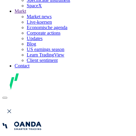
Specificatie instrument
SpaceX
Markt
Market news
Live-koersen
Economische agenda
Corporate actions
Updates
Blog
US earnings season
Learn TradingView
Client sentiment
Contact