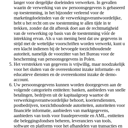
langer voor dergelijke doeleinden verwerken. In gevallen
waarin de verwerking van uw persoonsgegevens is gebaseerd
op toestemming, in het bijzonder verleend voor de
marketingdoeleinden van de verwerkingsverantwoordelijke,
hebt u het recht om uw toestemming te allen tijde in te
trekken, zonder dat dit afbreuk doet aan de rechtmatigheid
van de verwerking op basis van de toestemming vóór de
intrekking ervan. Als u van mening bent dat uw gegevens in
strijd met de wettelijke voorschriften worden verwerkt, kunt u
een klacht indienen bij de bevoegde toezichthoudende
autoriteit, namelijk de voorzitter van het Bureau voor de
bescherming van persoonsgegevens in Polen.
Het verstrekken van gegevens is vrijwillig, maar noodzakelijk
voor het sluiten van de overeenkomst inzake informatie- en
educatieve diensten en de overeenkomst inzake de demo-
account.
Uw persoonsgegevens kunnen worden doorgegeven aan de
volgende categorieën entiteiten: banken, aanbieders van snelle
betalingen, bedrijven uit de kapitaalgroep waartoe de
verwerkingsverantwoordelijke behoort, koeriersdiensten,
postbedrijven, toezichthoudende autoriteiten, autoriteiten voor
financiële informatie, aanbieders van marktgegevens,
aanbieders van tools voor fraudepreventie en AML, entiteiten
die beleggingsfondsen beheren, leveranciers van tools,
software en platforms voor het afhandelen van transacties en