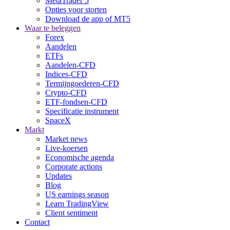
MetaTrader 5
Opties voor storten
Download de app of MT5
Waar te beleggen
Forex
Aandelen
ETFs
Aandelen-CFD
Indices-CFD
Termijngoederen-CFD
Crypto-CFD
ETF-fondsen-CFD
Specificatie instrument
SpaceX
Markt
Market news
Live-koersen
Economische agenda
Corporate actions
Updates
Blog
US earnings season
Learn TradingView
Client sentiment
Contact