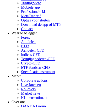
TradingView
Mobiele app
Professionele klant
MetaTrader 5
Opties voor storten
Download de app of MT5
Contact
Waar te beleggen
Forex
Aandelen
ETFs
Aandelen-CFD
Indices-CFD
Termijngoederen-CFD
Crypto-CFD
ETF-fondsen-CFD
Specificatie instrument
Markt
Corporate actions
Live-koersen
Rollovers
Market news
Klantensentiment
Over ons
OANDA Group