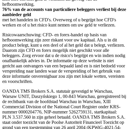
hefboomwerking.
76% van de accounts van particuliere beleggers verliest bij deze
aanbieder geld
met het handelen in CFD's. Overweeg of u begrijpt hoe CFD's
werken en of u het risico kunt nemen om uw geld te verliezen.
Risicowaarschuwing: CFD- en forex-handel op basis van
hefboomwerking zijn zeer riskant voor uw kapitaal. Als u in dit
product belegt, kunt u een deel of al het geld dat u belegt, verliezen.
Daarom zijn CFD en forex mogelijk niet geschikt voor alle
beleggers. Zorg ervoor dat u de risico's begrijpt en win indien nodig
onafhankelijk advies in. De informatie op deze website is niet
gericht aan ontvangers van een bepaald land en is niet bedoeld voor
verspreiding naar landen waar de verspreiding of het gebruik van
deze informatie onverenigbaar zou zijn met lokale wetten, vereisten
en voorschriften.
OANDA TMS Brokers S.A. statutair gevestigd te Warschau,
Warsaw UNIT, Daszyńskiego 1, 00-843 Warschau, geregistreerd bij
de rechtbank van de hoofdstad Warschau in Warschau, XIII
Commercial Division of the National Court Register onder KRS-
nummer 0000204776, NIP-nummer 5262759131, startkapitaal:
PLN 3.537.560 in zijn geheel betaald. OANDA TMS Brokers S.A.
staat onder toezicht van de Poolse Autoriteit Financieel Toezicht op
grond van een toestemming van 26 april 2004 (KPWiG-4021-54-