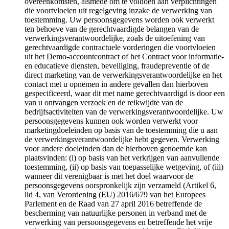
overeenkomsten, alsmede om te voldoen aan verplichtingen
die voortvloeien uit regelgeving inzake de verwerking van
toestemming. Uw persoonsgegevens worden ook verwerkt
ten behoeve van de gerechtvaardigde belangen van de
verwerkingsverantwoordelijke, zoals de uitoefening van
gerechtvaardigde contractuele vorderingen die voortvloeien
uit het Demo-accountcontract of het Contract voor informatie-
en educatieve diensten, beveiliging, fraudepreventie of de
direct marketing van de verwerkingsverantwoordelijke en het
contact met u opnemen in andere gevallen dan hierboven
gespecificeerd, waar dit met name gerechtvaardigd is door een
van u ontvangen verzoek en de reikwijdte van de
bedrijfsactiviteiten van de verwerkingsverantwoordelijke. Uw
persoonsgegevens kunnen ook worden verwerkt voor
marketingdoeleinden op basis van de toestemming die u aan
de verwerkingsverantwoordelijke hebt gegeven. Verwerking
voor andere doeleinden dan de hierboven genoemde kan
plaatsvinden: (i) op basis van het verkrijgen van aanvullende
toestemming, (ii) op basis van toepasselijke wetgeving, of (iii)
wanneer dit verenigbaar is met het doel waarvoor de
persoonsgegevens oorspronkelijk zijn verzameld (Artikel 6,
lid 4, van Verordening (EU) 2016/679 van het Europees
Parlement en de Raad van 27 april 2016 betreffende de
bescherming van natuurlijke personen in verband met de
verwerking van persoonsgegevens en betreffende het vrije