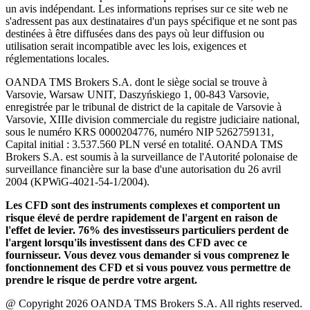
un avis indépendant. Les informations reprises sur ce site web ne
s'adressent pas aux destinataires d'un pays spécifique et ne sont pas
destinées à être diffusées dans des pays où leur diffusion ou
utilisation serait incompatible avec les lois, exigences et
réglementations locales.
OANDA TMS Brokers S.A. dont le siège social se trouve à
Varsovie, Warsaw UNIT, Daszyńskiego 1, 00-843 Varsovie,
enregistrée par le tribunal de district de la capitale de Varsovie à
Varsovie, XIIIe division commerciale du registre judiciaire national,
sous le numéro KRS 0000204776, numéro NIP 5262759131,
Capital initial : 3.537.560 PLN versé en totalité. OANDA TMS
Brokers S.A. est soumis à la surveillance de l'Autorité polonaise de
surveillance financière sur la base d'une autorisation du 26 avril
2004 (KPWiG-4021-54-1/2004).
Les CFD sont des instruments complexes et comportent un
risque élevé de perdre rapidement de l'argent en raison de
l'effet de levier. 76% des investisseurs particuliers perdent de
l'argent lorsqu'ils investissent dans des CFD avec ce
fournisseur. Vous devez vous demander si vous comprenez le
fonctionnement des CFD et si vous pouvez vous permettre de
prendre le risque de perdre votre argent.
@ Copyright 2026 OANDA TMS Brokers S.A. All rights reserved.