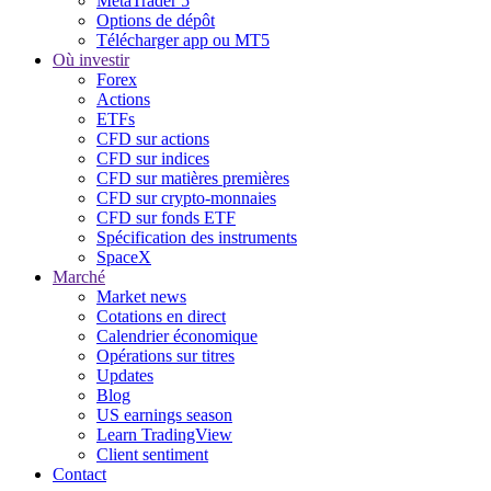
MetaTrader 5
Options de dépôt
Télécharger app ou MT5
Où investir
Forex
Actions
ETFs
CFD sur actions
CFD sur indices
CFD sur matières premières
CFD sur crypto-monnaies
CFD sur fonds ETF
Spécification des instruments
SpaceX
Marché
Market news
Cotations en direct
Calendrier économique
Opérations sur titres
Updates
Blog
US earnings season
Learn TradingView
Client sentiment
Contact