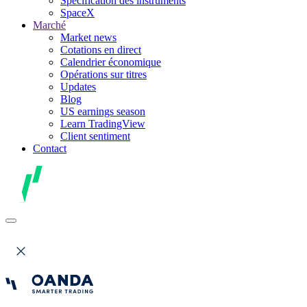
Spécification des instruments
SpaceX
Marché
Market news
Cotations en direct
Calendrier économique
Opérations sur titres
Updates
Blog
US earnings season
Learn TradingView
Client sentiment
Contact