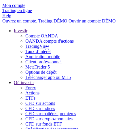
Mon compte
Trading en ligne
Help
Ouvrez un compte.
Trading
DÉMO
Ouvrir un compte DÉMO
Investir
Compte OANDA
OANDA compte d'actions
TradingView
Taux d’intérêt
Application mobile
Client professionnel
MetaTrader 5
Options de dépôt
Télécharger app ou MT5
Où investir
Forex
Actions
ETFs
CFD sur actions
CFD sur indices
CFD sur matières premières
CFD sur crypto-monnaies
CFD sur fonds ETF