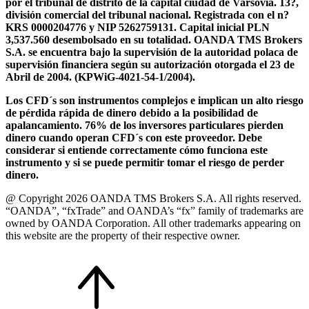
por el tribunal de distrito de la capital ciudad de Varsovia. 13?,
división comercial del tribunal nacional. Registrada con el n?
KRS 0000204776 y NIP 5262759131. Capital inicial PLN
3,537.560 desembolsado en su totalidad. OANDA TMS Brokers
S.A. se encuentra bajo la supervisión de la autoridad polaca de
supervisión financiera según su autorización otorgada el 23 de
Abril de 2004. (KPWiG-4021-54-1/2004).
Los CFD´s son instrumentos complejos e implican un alto riesgo
de pérdida rápida de dinero debido a la posibilidad de
apalancamiento. 76% de los inversores particulares pierden
dinero cuando operan CFD´s con este proveedor. Debe
considerar si entiende correctamente cómo funciona este
instrumento y si se puede permitir tomar el riesgo de perder
dinero.
@ Copyright 2026 OANDA TMS Brokers S.A. All rights reserved.
“OANDA”, “fxTrade” and OANDA’s “fx” family of trademarks are
owned by OANDA Corporation. All other trademarks appearing on
this website are the property of their respective owner.