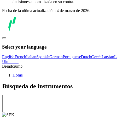
decisiones automatizada en su contra.
Fecha de la última actualización: 4 de marzo de 2026.
Select your language
English
French
Italian
Spanish
German
Portuguese
Dutch
Czech
Latvian
L
Ukrainian
Breadcrumb
Home
Búsqueda de instrumentos