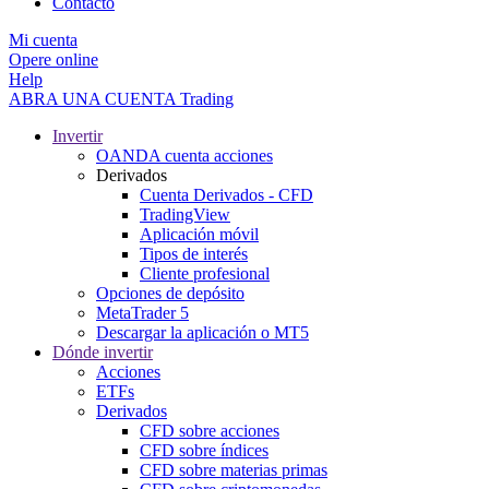
Contacto
Mi cuenta
Opere online
Help
ABRA UNA CUENTA
Trading
Invertir
OANDA cuenta acciones
Derivados
Cuenta Derivados - CFD
TradingView
Aplicación móvil
Tipos de interés
Cliente profesional
Opciones de depósito
MetaTrader 5
Descargar la aplicación o MT5
Dónde invertir
Acciones
ETFs
Derivados
CFD sobre acciones
CFD sobre índices
CFD sobre materias primas