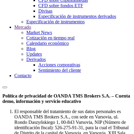
CFD sobre criptomonedas
CFD sobre fondos ETF
Divisas
Especificación de instrumentos derivados
Especificación de instrumentos
Mercado
Market News
Cotización en tiempo real
Calendario económico
Blog
Updates
Derivados
Acciones corporativas
Sentimiento del cliente
Contacto
Política de privacidad de OANDA TMS Brokers S.A. – Cuenta
demo, información y servicio educativo
El responsable del tratamiento de sus datos personales es
OANDA TMS Brokers S.A., con sede en Varsovia, ul.
Rondo Daszyńskiego 1, 00-843 Varsovia, NIP (Número de
identificación fiscal): 526-275-91-31, para la cual el Tribunal
de Distrito de la capital de Varsovia, en Varsovia, XIII Sala