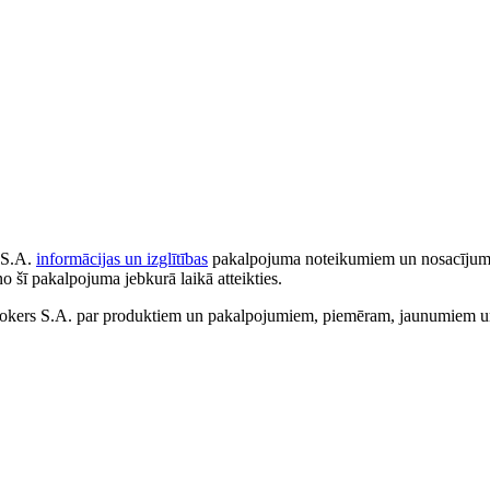
 S.A.
informācijas un izglītības
pakalpojuma noteikumiem un nosacījumiem
no šī pakalpojuma jebkurā laikā atteikties.
ers S.A. par produktiem un pakalpojumiem, piemēram, jaunumiem un 