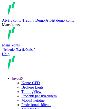
Atvērt kontu
Trading
Demo
Atvērt demo kontu
Mans konts
Mans konts
Tirdzniecība tiešsaistē
Help
Investē
Konto CFD
Brokeru konts
TradingView
Procenti par līdzekļiem
Mobilā lietotne
Profesionāls klients