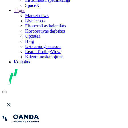
Instrumentu specifikācija
SpaceX
Tirgus
Market news
Live cenas
Ekonomikas kalendārs
Korporatīvās darbības
Updates
Blog
US earnings season
Learn TradingView
Klientu noskaņojums
Kontakts