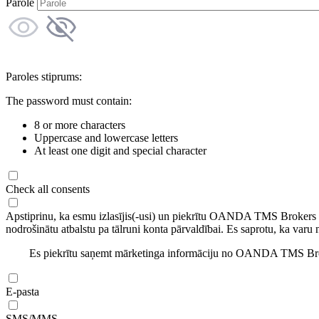
Parole
Paroles stiprums:
The password must contain:
8 or more characters
Uppercase and lowercase letters
At least one digit and special character
Check all consents
Apstiprinu, ka esmu izlasījis(-usi) un piekrītu OANDA TMS Brokers
nodrošinātu atbalstu pa tālruni konta pārvaldībai. Es saprotu, ka varu 
Es piekrītu saņemt mārketinga informāciju no OANDA TMS Brok
E-pasta
SMS/MMS