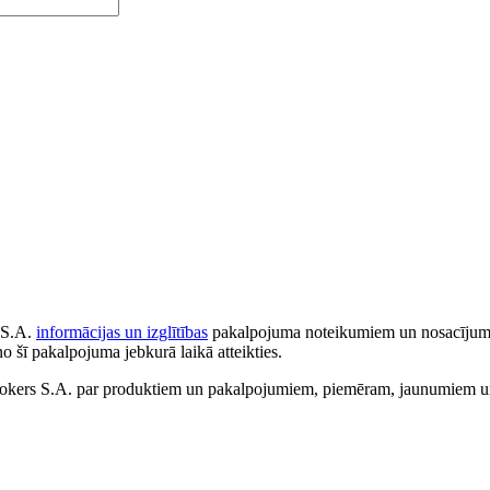
 S.A.
informācijas un izglītības
pakalpojuma noteikumiem un nosacījumiem
no šī pakalpojuma jebkurā laikā atteikties.
ers S.A. par produktiem un pakalpojumiem, piemēram, jaunumiem un 