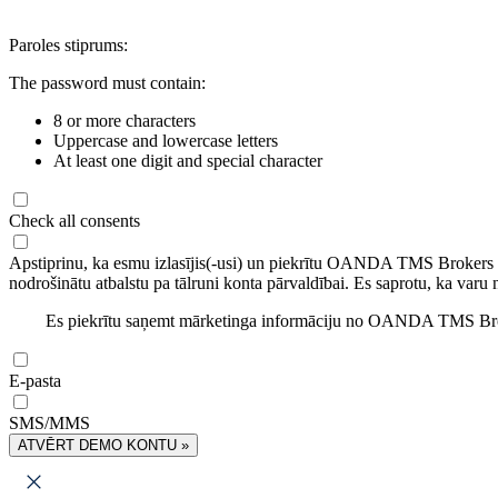
Paroles stiprums:
The password must contain:
8 or more characters
Uppercase and lowercase letters
At least one digit and special character
Check all consents
Apstiprinu, ka esmu izlasījis(-usi) un piekrītu OANDA TMS Brokers
nodrošinātu atbalstu pa tālruni konta pārvaldībai. Es saprotu, ka varu 
Es piekrītu saņemt mārketinga informāciju no OANDA TMS Brok
E-pasta
SMS/MMS
ATVĒRT DEMO KONTU »