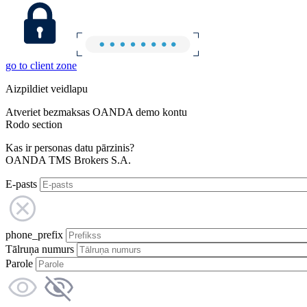
go to client zone
Aizpildiet veidlapu
Atveriet bezmaksas OANDA demo kontu
Rodo section
Kas ir personas datu pārzinis?
OANDA TMS Brokers S.A.
E-pasts
phone_prefix
Tālruņa numurs
Parole