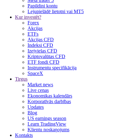
Meta trader 5
Papildini kontu
Lejupielādē lietotni vai MT5
Kur investēt?
Forex
Akcijas
ETFs
Akcijas CFD
Indeksi CFD
Izejvielas CFD
Kriptovalūtas CFD
ETF fondi CFD
Instrumentu specifikācija
SpaceX
Tirgus
Market news
Live cenas
Ekonomikas kalendārs
Korporatīvās darbības
Updates
Blog
US earnings season
Learn TradingView
Klientu noskaņojums
Kontakts