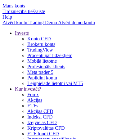
Mans konts
Tirdzniecība tiešsaistē
Help
Atvērt kontu
Trading
Demo
Atvērt demo kontu
Investē
Konto CFD
Brokeru konts
TradingView
Procenti par līdzekļiem
Mobilā lietotne
Profesionāls klients
Meta trader 5
Papildini kontu
Lejupielādē lietotni vai MT5
Kur investēt?
Forex
Akcijas
ETFs
Akcijas CFD
Indeksi CFD
Izejvielas CFD
Kriptovalūtas CFD
ETF fondi CFD