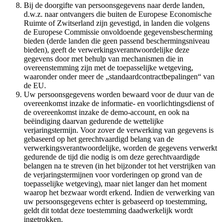
Bij de doorgifte van persoonsgegevens naar derde landen,
d.w.z. naar ontvangers die buiten de Europese Economische
Ruimte of Zwitserland zijn gevestigd, in landen die volgens
de Europese Commissie onvoldoende gegevensbescherming
bieden (derde landen die geen passend beschermingsniveau
bieden), geeft de verwerkingsverantwoordelijke deze
gegevens door met behulp van mechanismen die in
overeenstemming zijn met de toepasselijke wetgeving,
waaronder onder meer de „standaardcontractbepalingen“ van
de EU.
Uw persoonsgegevens worden bewaard voor de duur van de
overeenkomst inzake de informatie- en voorlichtingsdienst of
de overeenkomst inzake de demo-account, en ook na
beëindiging daarvan gedurende de wettelijke
verjaringstermijn. Voor zover de verwerking van gegevens is
gebaseerd op het gerechtvaardigd belang van de
verwerkingsverantwoordelijke, worden de gegevens verwerkt
gedurende de tijd die nodig is om deze gerechtvaardigde
belangen na te streven (in het bijzonder tot het verstrijken van
de verjaringstermijnen voor vorderingen op grond van de
toepasselijke wetgeving), maar niet langer dan het moment
waarop het bezwaar wordt erkend. Indien de verwerking van
uw persoonsgegevens echter is gebaseerd op toestemming,
geldt dit totdat deze toestemming daadwerkelijk wordt
ingetrokken.