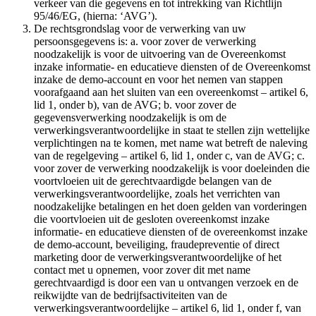
verkeer van die gegevens en tot intrekking van Richtlijn
95/46/EG, (hierna: ‘AVG’).
De rechtsgrondslag voor de verwerking van uw
persoonsgegevens is: a. voor zover de verwerking
noodzakelijk is voor de uitvoering van de Overeenkomst
inzake informatie- en educatieve diensten of de Overeenkomst
inzake de demo-account en voor het nemen van stappen
voorafgaand aan het sluiten van een overeenkomst – artikel 6,
lid 1, onder b), van de AVG; b. voor zover de
gegevensverwerking noodzakelijk is om de
verwerkingsverantwoordelijke in staat te stellen zijn wettelijke
verplichtingen na te komen, met name wat betreft de naleving
van de regelgeving – artikel 6, lid 1, onder c, van de AVG; c.
voor zover de verwerking noodzakelijk is voor doeleinden die
voortvloeien uit de gerechtvaardigde belangen van de
verwerkingsverantwoordelijke, zoals het verrichten van
noodzakelijke betalingen en het doen gelden van vorderingen
die voortvloeien uit de gesloten overeenkomst inzake
informatie- en educatieve diensten of de overeenkomst inzake
de demo-account, beveiliging, fraudepreventie of direct
marketing door de verwerkingsverantwoordelijke of het
contact met u opnemen, voor zover dit met name
gerechtvaardigd is door een van u ontvangen verzoek en de
reikwijdte van de bedrijfsactiviteiten van de
verwerkingsverantwoordelijke – artikel 6, lid 1, onder f, van