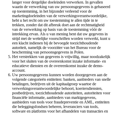
langer voor dergelijke doeleinden verwerken. In gevallen
waarin de verwerking van uw persoonsgegevens is gebaseerd
op toestemming, in het bijzonder verleend voor de
marketingdoeleinden van de verwerkingsverantwoordelijke,
hebt u het recht om uw toestemming te allen tijde in te
trekken, zonder dat dit afbreuk doet aan de rechtmatigheid
van de verwerking op basis van de toestemming vóór de
intrekking ervan. Als u van mening bent dat uw gegevens in
strijd met de wettelijke voorschriften worden verwerkt, kunt u
een klacht indienen bij de bevoegde toezichthoudende
autoriteit, namelijk de voorzitter van het Bureau voor de
bescherming van persoonsgegevens in Polen.
Het verstrekken van gegevens is vrijwillig, maar noodzakelijk
voor het sluiten van de overeenkomst inzake informatie- en
educatieve diensten en de overeenkomst inzake de demo-
account.
Uw persoonsgegevens kunnen worden doorgegeven aan de
volgende categorieën entiteiten: banken, aanbieders van snelle
betalingen, bedrijven uit de kapitaalgroep waartoe de
verwerkingsverantwoordelijke behoort, koeriersdiensten,
postbedrijven, toezichthoudende autoriteiten, autoriteiten voor
financiële informatie, aanbieders van marktgegevens,
aanbieders van tools voor fraudepreventie en AML, entiteiten
die beleggingsfondsen beheren, leveranciers van tools,
software en platforms voor het afhandelen van transacties en