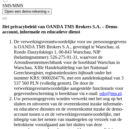
SMS/MMS
Open een demo-rekening »
Het privacybeleid van OANDA TMS Brokers S.A. – Demo-
account, informatie en educatieve dienst
De verwerkingsverantwoordelijke voor uw persoonsgegevens
is OANDA TMS Brokers S.A., gevestigd te Warschau, ul.
Rondo Daszyńskiego 1, 00-843 Warschau, NIP
(belastingnummer): 526-275-91-31, waarvoor de
Arrondissementsrechtbank voor de hoofdstad Warschau in
Warschau, XIIIe Handelsafdeling van het Nationaal
Gerechtsregister, registratiedossiers bijhoudt onder het
nummer KRS: 0000204776, met een aandelenkapitaal van 3
537 560 PLN (volledig gestort). De door de
verwerkingsverantwoordelijke aangestelde functionaris voor
gegevensbescherming is bereikbaar via e-mail:
odo@tms.pl
.
Uw persoonsgegevens worden verwerkt met het oog op het
sluiten en uitvoeren van de overeenkomst inzake informatie-
en educatieve diensten en de overeenkomst inzake de demo-
account tussen u en de verwerkingsverantwoordelijke, met
inbegrip van het nemen van maatregelen op verzoek van de
betrokkene voorafgaand aan het sluiten van deze