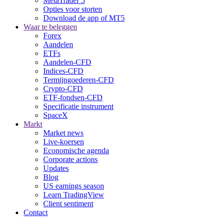
MetaTrader 5
Opties voor storten
Download de app of MT5
Waar te beleggen
Forex
Aandelen
ETFs
Aandelen-CFD
Indices-CFD
Termijngoederen-CFD
Crypto-CFD
ETF-fondsen-CFD
Specificatie instrument
SpaceX
Markt
Market news
Live-koersen
Economische agenda
Corporate actions
Updates
Blog
US earnings season
Learn TradingView
Client sentiment
Contact