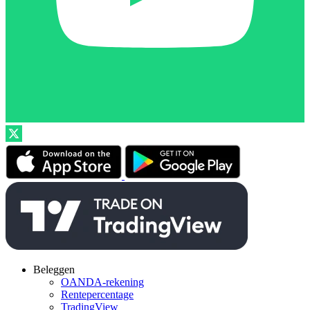
Beleggen
OANDA-rekening
Rentepercentage
TradingView