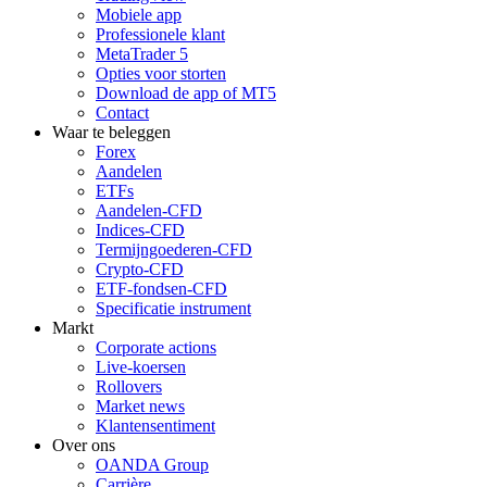
Mobiele app
Professionele klant
MetaTrader 5
Opties voor storten
Download de app of MT5
Contact
Waar te beleggen
Forex
Aandelen
ETFs
Aandelen-CFD
Indices-CFD
Termijngoederen-CFD
Crypto-CFD
ETF-fondsen-CFD
Specificatie instrument
Markt
Corporate actions
Live-koersen
Rollovers
Market news
Klantensentiment
Over ons
OANDA Group
Carrière