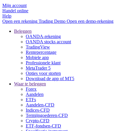
Mijn account
Handel online
Help
Open een rekening
Trading
Demo
Open een demo-rekening
Beleggen
OANDA-rekening
OANDA stocks account
TradingView
Rentepercentage
Mobiele app
Professionele klant
MetaTrader 5
Opties voor storten
Download de app of MT5
Waar te beleggen
Forex
Aandelen
ETFs
Aandelen-CFD
Indices-CFD
Termijngoederen-CFD
Crypto-CFD
ETF-fondsen-CFD