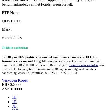
benchmarkindex van het Fonds, weerspiegelt.
ETF Name
QDVF.ETF
Markt
commodities
Tijdelijke aanbieding:
Tot 30 juni 2027 profiteert u van nul commissie op uw eerste 10 ETF-
transacties per maand.
Dit geldt voor transacties met een totale omzet van
maximaal EUR 200.000 per maand. Raadpleeg de
promotievoorwaarden
voor
alle details. De laagste commissie in de 30 dagen voorafgaand aan deze
aanbieding was 0,1% (minimaal 5 PLN / 1 USD / 1 EUR).
Verkopen
Kopen
BID
0.0000
ASK
0.0000
1H
1D
7D