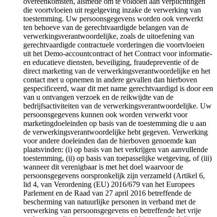
overeenkomsten, alsmede om te voldoen aan verplichtingen
die voortvloeien uit regelgeving inzake de verwerking van
toestemming. Uw persoonsgegevens worden ook verwerkt
ten behoeve van de gerechtvaardigde belangen van de
verwerkingsverantwoordelijke, zoals de uitoefening van
gerechtvaardigde contractuele vorderingen die voortvloeien
uit het Demo-accountcontract of het Contract voor informatie-
en educatieve diensten, beveiliging, fraudepreventie of de
direct marketing van de verwerkingsverantwoordelijke en het
contact met u opnemen in andere gevallen dan hierboven
gespecificeerd, waar dit met name gerechtvaardigd is door een
van u ontvangen verzoek en de reikwijdte van de
bedrijfsactiviteiten van de verwerkingsverantwoordelijke. Uw
persoonsgegevens kunnen ook worden verwerkt voor
marketingdoeleinden op basis van de toestemming die u aan
de verwerkingsverantwoordelijke hebt gegeven. Verwerking
voor andere doeleinden dan de hierboven genoemde kan
plaatsvinden: (i) op basis van het verkrijgen van aanvullende
toestemming, (ii) op basis van toepasselijke wetgeving, of (iii)
wanneer dit verenigbaar is met het doel waarvoor de
persoonsgegevens oorspronkelijk zijn verzameld (Artikel 6,
lid 4, van Verordening (EU) 2016/679 van het Europees
Parlement en de Raad van 27 april 2016 betreffende de
bescherming van natuurlijke personen in verband met de
verwerking van persoonsgegevens en betreffende het vrije