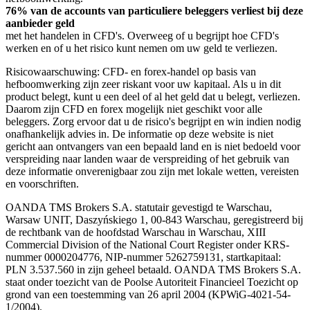
76% van de accounts van particuliere beleggers verliest bij deze
aanbieder geld
met het handelen in CFD's. Overweeg of u begrijpt hoe CFD's
werken en of u het risico kunt nemen om uw geld te verliezen.
Risicowaarschuwing: CFD- en forex-handel op basis van
hefboomwerking zijn zeer riskant voor uw kapitaal. Als u in dit
product belegt, kunt u een deel of al het geld dat u belegt, verliezen.
Daarom zijn CFD en forex mogelijk niet geschikt voor alle
beleggers. Zorg ervoor dat u de risico's begrijpt en win indien nodig
onafhankelijk advies in. De informatie op deze website is niet
gericht aan ontvangers van een bepaald land en is niet bedoeld voor
verspreiding naar landen waar de verspreiding of het gebruik van
deze informatie onverenigbaar zou zijn met lokale wetten, vereisten
en voorschriften.
OANDA TMS Brokers S.A. statutair gevestigd te Warschau,
Warsaw UNIT, Daszyńskiego 1, 00-843 Warschau, geregistreerd bij
de rechtbank van de hoofdstad Warschau in Warschau, XIII
Commercial Division of the National Court Register onder KRS-
nummer 0000204776, NIP-nummer 5262759131, startkapitaal:
PLN 3.537.560 in zijn geheel betaald. OANDA TMS Brokers S.A.
staat onder toezicht van de Poolse Autoriteit Financieel Toezicht op
grond van een toestemming van 26 april 2004 (KPWiG-4021-54-
1/2004).