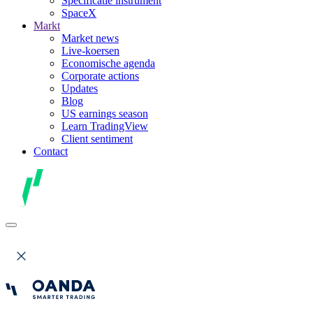
Specificatie instrument
SpaceX
Markt
Market news
Live-koersen
Economische agenda
Corporate actions
Updates
Blog
US earnings season
Learn TradingView
Client sentiment
Contact