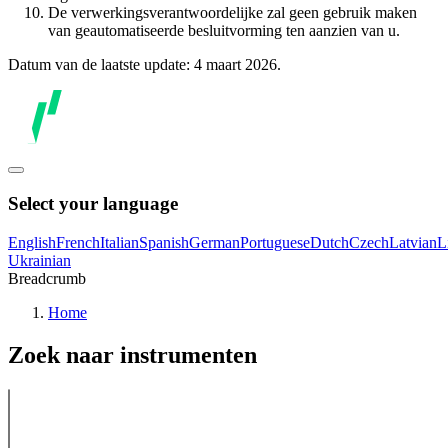
De verwerkingsverantwoordelijke zal geen gebruik maken
van geautomatiseerde besluitvorming ten aanzien van u.
Datum van de laatste update: 4 maart 2026.
Select your language
English
French
Italian
Spanish
German
Portuguese
Dutch
Czech
Latvian
L
Ukrainian
Breadcrumb
Home
Zoek naar instrumenten