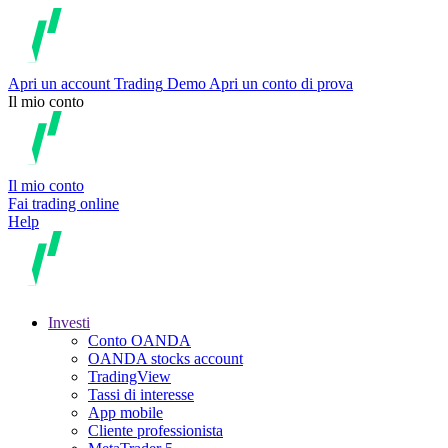
Apri un account
Trading
Demo
Apri un conto di prova
Il mio conto
Il mio conto
Fai trading online
Help
Investi
Conto OANDA
OANDA stocks account
TradingView
Tassi di interesse
App mobile
Cliente professionista