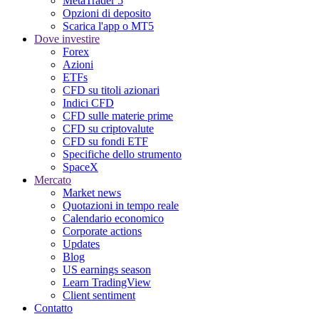
MetaTrader 5
Opzioni di deposito
Scarica l'app o MT5
Dove investire
Forex
Azioni
ETFs
CFD su titoli azionari
Indici CFD
CFD sulle materie prime
CFD su criptovalute
CFD su fondi ETF
Specifiche dello strumento
SpaceX
Mercato
Market news
Quotazioni in tempo reale
Calendario economico
Corporate actions
Updates
Blog
US earnings season
Learn TradingView
Client sentiment
Contatto