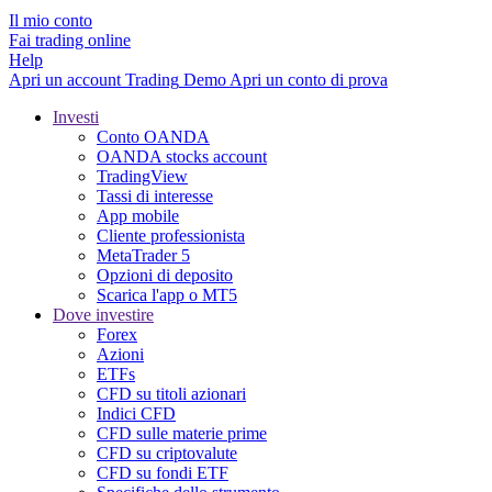
Il mio conto
Fai trading online
Help
Apri un account
Trading
Demo
Apri un conto di prova
Investi
Conto OANDA
OANDA stocks account
TradingView
Tassi di interesse
App mobile
Cliente professionista
MetaTrader 5
Opzioni di deposito
Scarica l'app o MT5
Dove investire
Forex
Azioni
ETFs
CFD su titoli azionari
Indici CFD
CFD sulle materie prime
CFD su criptovalute
CFD su fondi ETF