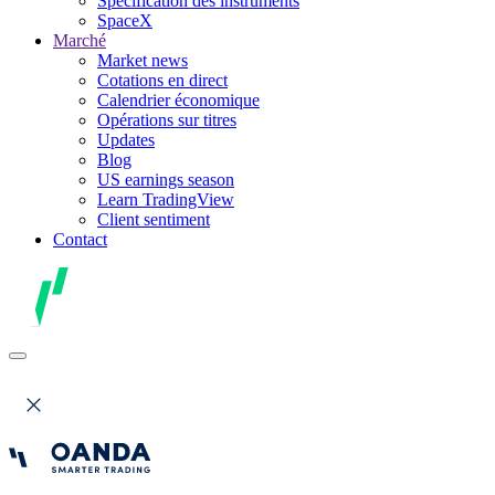
Spécification des instruments
SpaceX
Marché
Market news
Cotations en direct
Calendrier économique
Opérations sur titres
Updates
Blog
US earnings season
Learn TradingView
Client sentiment
Contact