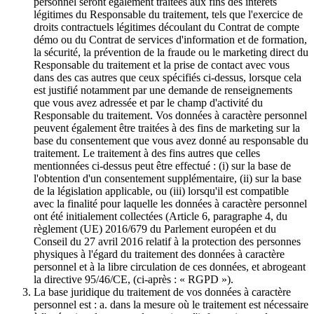
personnel seront également traitées aux fins des intérêts
légitimes du Responsable du traitement, tels que l'exercice de
droits contractuels légitimes découlant du Contrat de compte
démo ou du Contrat de services d'information et de formation,
la sécurité, la prévention de la fraude ou le marketing direct du
Responsable du traitement et la prise de contact avec vous
dans des cas autres que ceux spécifiés ci-dessus, lorsque cela
est justifié notamment par une demande de renseignements
que vous avez adressée et par le champ d'activité du
Responsable du traitement. Vos données à caractère personnel
peuvent également être traitées à des fins de marketing sur la
base du consentement que vous avez donné au responsable du
traitement. Le traitement à des fins autres que celles
mentionnées ci-dessus peut être effectué : (i) sur la base de
l'obtention d'un consentement supplémentaire, (ii) sur la base
de la législation applicable, ou (iii) lorsqu'il est compatible
avec la finalité pour laquelle les données à caractère personnel
ont été initialement collectées (Article 6, paragraphe 4, du
règlement (UE) 2016/679 du Parlement européen et du
Conseil du 27 avril 2016 relatif à la protection des personnes
physiques à l'égard du traitement des données à caractère
personnel et à la libre circulation de ces données, et abrogeant
la directive 95/46/CE, (ci-après : « RGPD »).
La base juridique du traitement de vos données à caractère
personnel est : a. dans la mesure où le traitement est nécessaire