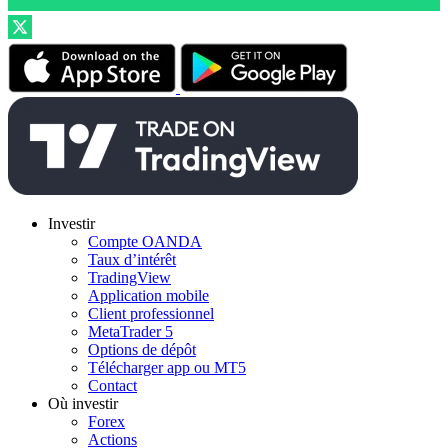
Investir
Compte OANDA
Taux d’intérêt
TradingView
Application mobile
Client professionnel
MetaTrader 5
Options de dépôt
Télécharger app ou MT5
Contact
Où investir
Forex
Actions