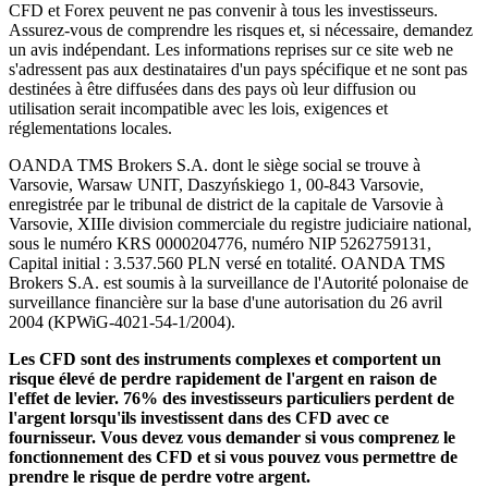
CFD et Forex peuvent ne pas convenir à tous les investisseurs.
Assurez-vous de comprendre les risques et, si nécessaire, demandez
un avis indépendant. Les informations reprises sur ce site web ne
s'adressent pas aux destinataires d'un pays spécifique et ne sont pas
destinées à être diffusées dans des pays où leur diffusion ou
utilisation serait incompatible avec les lois, exigences et
réglementations locales.
OANDA TMS Brokers S.A. dont le siège social se trouve à
Varsovie, Warsaw UNIT, Daszyńskiego 1, 00-843 Varsovie,
enregistrée par le tribunal de district de la capitale de Varsovie à
Varsovie, XIIIe division commerciale du registre judiciaire national,
sous le numéro KRS 0000204776, numéro NIP 5262759131,
Capital initial : 3.537.560 PLN versé en totalité. OANDA TMS
Brokers S.A. est soumis à la surveillance de l'Autorité polonaise de
surveillance financière sur la base d'une autorisation du 26 avril
2004 (KPWiG-4021-54-1/2004).
Les CFD sont des instruments complexes et comportent un
risque élevé de perdre rapidement de l'argent en raison de
l'effet de levier. 76% des investisseurs particuliers perdent de
l'argent lorsqu'ils investissent dans des CFD avec ce
fournisseur. Vous devez vous demander si vous comprenez le
fonctionnement des CFD et si vous pouvez vous permettre de
prendre le risque de perdre votre argent.