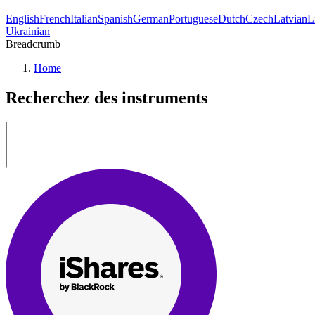
English
French
Italian
Spanish
German
Portuguese
Dutch
Czech
Latvian
L
Ukrainian
Breadcrumb
Home
Recherchez des instruments