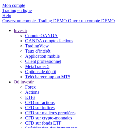
Mon compte
Trading en ligne
Help
Ouvrez un compte.
Trading
DÉMO
Ouvrir un compte DÉMO
Investir
Compte OANDA
OANDA compte d'actions
TradingView
Taux d’intérêt
Application mobile
Client professionnel
MetaTrader 5
Options de dépôt
Télécharger app ou MT5
Où investir
Forex
Actions
ETFs
CFD sur actions
CFD sur indices
CFD sur matières premières
CFD sur crypto-monnaies
CFD sur fonds ETF