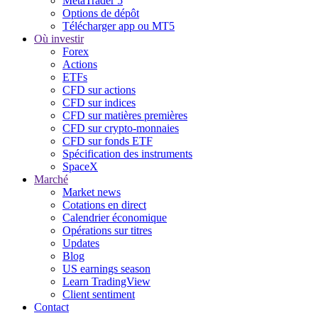
MetaTrader 5
Options de dépôt
Télécharger app ou MT5
Où investir
Forex
Actions
ETFs
CFD sur actions
CFD sur indices
CFD sur matières premières
CFD sur crypto-monnaies
CFD sur fonds ETF
Spécification des instruments
SpaceX
Marché
Market news
Cotations en direct
Calendrier économique
Opérations sur titres
Updates
Blog
US earnings season
Learn TradingView
Client sentiment
Contact