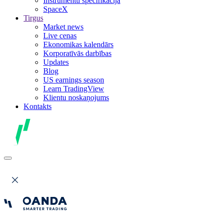
Instrumentu specifikācija
SpaceX
Tirgus
Market news
Live cenas
Ekonomikas kalendārs
Korporatīvās darbības
Updates
Blog
US earnings season
Learn TradingView
Klientu noskaņojums
Kontakts