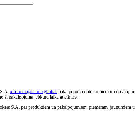
 S.A.
informācijas un izglītības
pakalpojuma noteikumiem un nosacījumiem
no šī pakalpojuma jebkurā laikā atteikties.
ers S.A. par produktiem un pakalpojumiem, piemēram, jaunumiem un 