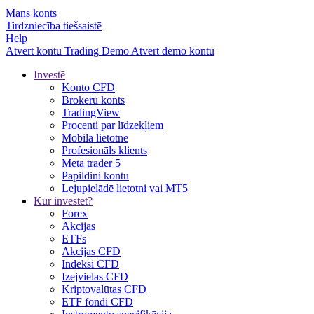
Mans konts
Tirdzniecība tiešsaistē
Help
Atvērt kontu
Trading
Demo
Atvērt demo kontu
Investē
Konto CFD
Brokeru konts
TradingView
Procenti par līdzekļiem
Mobilā lietotne
Profesionāls klients
Meta trader 5
Papildini kontu
Lejupielādē lietotni vai MT5
Kur investēt?
Forex
Akcijas
ETFs
Akcijas CFD
Indeksi CFD
Izejvielas CFD
Kriptovalūtas CFD
ETF fondi CFD