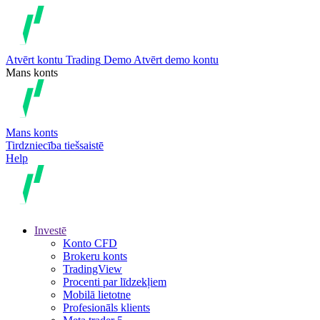
Atvērt kontu
Trading
Demo
Atvērt demo kontu
Mans konts
Mans konts
Tirdzniecība tiešsaistē
Help
Investē
Konto CFD
Brokeru konts
TradingView
Procenti par līdzekļiem
Mobilā lietotne
Profesionāls klients