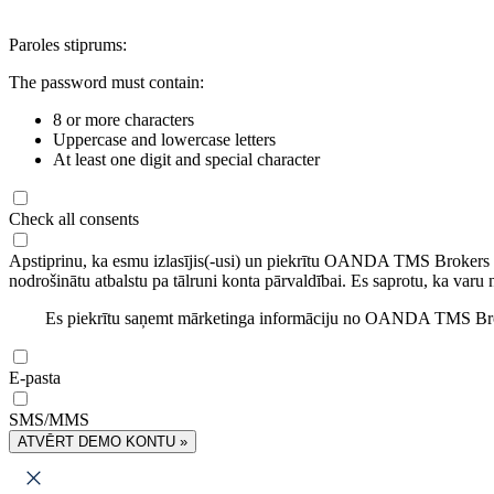
Paroles stiprums:
The password must contain:
8 or more characters
Uppercase and lowercase letters
At least one digit and special character
Check all consents
Apstiprinu, ka esmu izlasījis(-usi) un piekrītu OANDA TMS Brokers
nodrošinātu atbalstu pa tālruni konta pārvaldībai. Es saprotu, ka varu 
Es piekrītu saņemt mārketinga informāciju no OANDA TMS Brok
E-pasta
SMS/MMS
ATVĒRT DEMO KONTU »