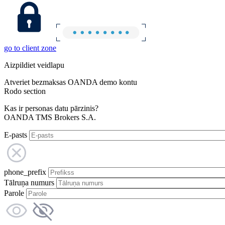
go to client zone
Aizpildiet veidlapu
Atveriet bezmaksas OANDA demo kontu
Rodo section
Kas ir personas datu pārzinis?
OANDA TMS Brokers S.A.
E-pasts
phone_prefix
Tālruņa numurs
Parole