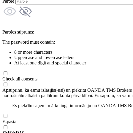
Parole
Paroles stiprums:
The password must contain:
8 or more characters
Uppercase and lowercase letters
At least one digit and special character
Check all consents
Apstiprinu, ka esmu izlasījis(-usi) un piekrītu OANDA TMS Brokers
nodrošinātu atbalstu pa tālruni konta pārvaldībai. Es saprotu, ka varu 
Es piekrītu saņemt mārketinga informāciju no OANDA TMS Brok
E-pasta
SMS/MMS