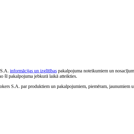
 S.A.
informācijas un izglītības
pakalpojuma noteikumiem un nosacījumiem
no šī pakalpojuma jebkurā laikā atteikties.
ers S.A. par produktiem un pakalpojumiem, piemēram, jaunumiem un 