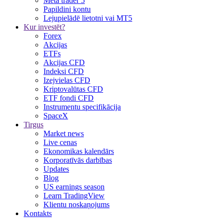
Meta trader 5
Papildini kontu
Lejupielādē lietotni vai MT5
Kur investēt?
Forex
Akcijas
ETFs
Akcijas CFD
Indeksi CFD
Izejvielas CFD
Kriptovalūtas CFD
ETF fondi CFD
Instrumentu specifikācija
SpaceX
Tirgus
Market news
Live cenas
Ekonomikas kalendārs
Korporatīvās darbības
Updates
Blog
US earnings season
Learn TradingView
Klientu noskaņojums
Kontakts