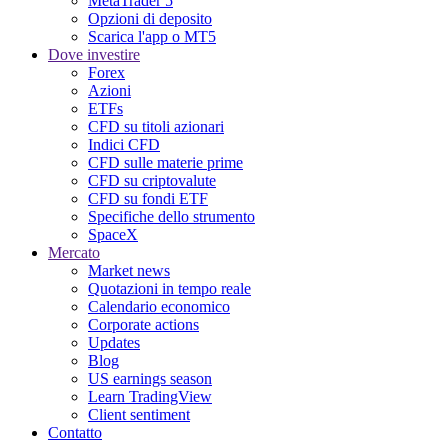
MetaTrader 5
Opzioni di deposito
Scarica l'app o MT5
Dove investire
Forex
Azioni
ETFs
CFD su titoli azionari
Indici CFD
CFD sulle materie prime
CFD su criptovalute
CFD su fondi ETF
Specifiche dello strumento
SpaceX
Mercato
Market news
Quotazioni in tempo reale
Calendario economico
Corporate actions
Updates
Blog
US earnings season
Learn TradingView
Client sentiment
Contatto