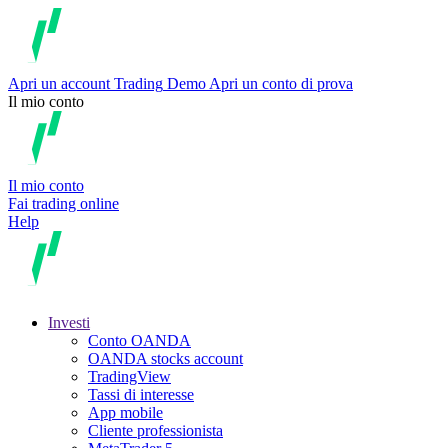
Apri un account
Trading
Demo
Apri un conto di prova
Il mio conto
Il mio conto
Fai trading online
Help
Investi
Conto OANDA
OANDA stocks account
TradingView
Tassi di interesse
App mobile
Cliente professionista