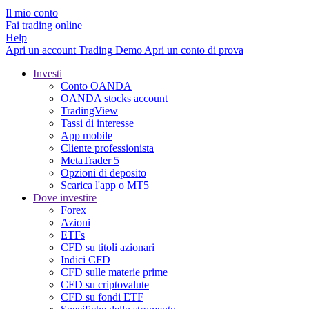
Il mio conto
Fai trading online
Help
Apri un account
Trading
Demo
Apri un conto di prova
Investi
Conto OANDA
OANDA stocks account
TradingView
Tassi di interesse
App mobile
Cliente professionista
MetaTrader 5
Opzioni di deposito
Scarica l'app o MT5
Dove investire
Forex
Azioni
ETFs
CFD su titoli azionari
Indici CFD
CFD sulle materie prime
CFD su criptovalute
CFD su fondi ETF