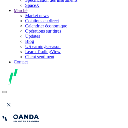
Spécification des instruments
SpaceX
Marché
Market news
Cotations en direct
Calendrier économique
Opérations sur titres
Updates
Blog
US earnings season
Learn TradingView
Client sentiment
Contact