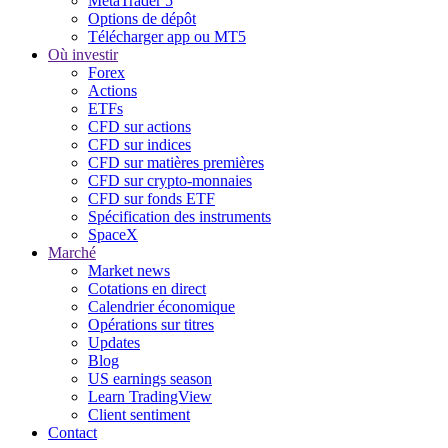
MetaTrader 5
Options de dépôt
Télécharger app ou MT5
Où investir
Forex
Actions
ETFs
CFD sur actions
CFD sur indices
CFD sur matières premières
CFD sur crypto-monnaies
CFD sur fonds ETF
Spécification des instruments
SpaceX
Marché
Market news
Cotations en direct
Calendrier économique
Opérations sur titres
Updates
Blog
US earnings season
Learn TradingView
Client sentiment
Contact