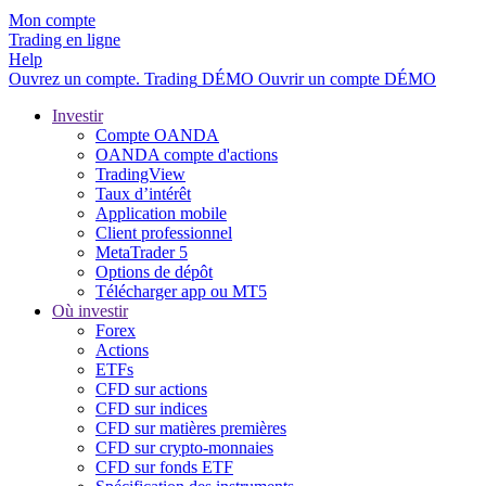
Mon compte
Trading en ligne
Help
Ouvrez un compte.
Trading
DÉMO
Ouvrir un compte DÉMO
Investir
Compte OANDA
OANDA compte d'actions
TradingView
Taux d’intérêt
Application mobile
Client professionnel
MetaTrader 5
Options de dépôt
Télécharger app ou MT5
Où investir
Forex
Actions
ETFs
CFD sur actions
CFD sur indices
CFD sur matières premières
CFD sur crypto-monnaies
CFD sur fonds ETF