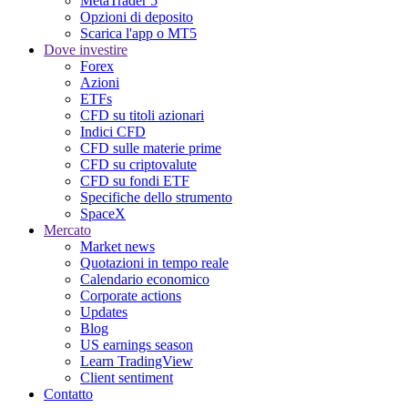
MetaTrader 5
Opzioni di deposito
Scarica l'app o MT5
Dove investire
Forex
Azioni
ETFs
CFD su titoli azionari
Indici CFD
CFD sulle materie prime
CFD su criptovalute
CFD su fondi ETF
Specifiche dello strumento
SpaceX
Mercato
Market news
Quotazioni in tempo reale
Calendario economico
Corporate actions
Updates
Blog
US earnings season
Learn TradingView
Client sentiment
Contatto