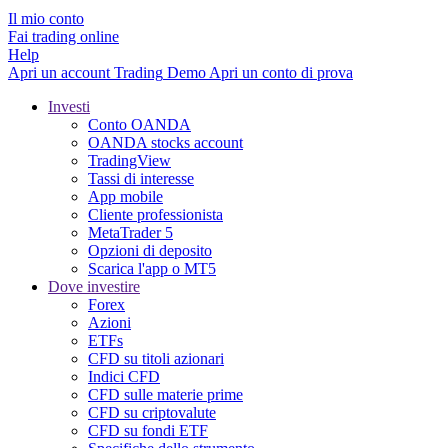
Il mio conto
Fai trading online
Help
Apri un account
Trading
Demo
Apri un conto di prova
Investi
Conto OANDA
OANDA stocks account
TradingView
Tassi di interesse
App mobile
Cliente professionista
MetaTrader 5
Opzioni di deposito
Scarica l'app o MT5
Dove investire
Forex
Azioni
ETFs
CFD su titoli azionari
Indici CFD
CFD sulle materie prime
CFD su criptovalute
CFD su fondi ETF