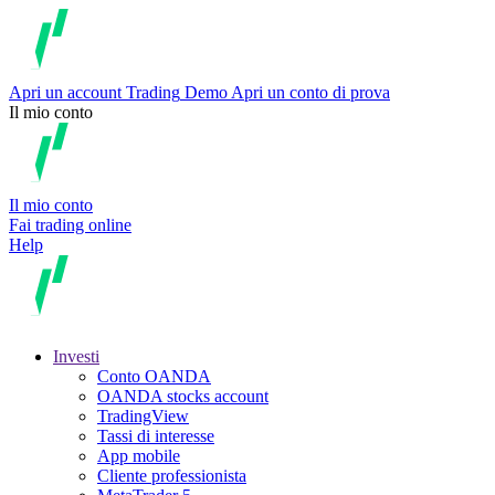
Apri un account
Trading
Demo
Apri un conto di prova
Il mio conto
Il mio conto
Fai trading online
Help
Investi
Conto OANDA
OANDA stocks account
TradingView
Tassi di interesse
App mobile
Cliente professionista