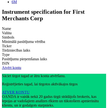
6M
Instrument specification for First
Merchants Corp
Name
Valūta
Simbols
Minimālā pasūtījuma vērtība
Ticker
Tirdzniecības laiks
Type
Pasūtījumu pieņemšanas laiks
ISIN
Atvērt kontu
Sāciet tirgot tagad ar ātru konta atvēršanu.
Reģistrējieties tagad, lai tirgotos aktīvākajos tirgos
ATVER KONTU
OANDA ir vairāk nekā 20 gadus tirgū strādājošs brokeris, kas
lepojas ar vadošajiem analīzes rīkiem un tūkstošiem apmierinātu
klientu, un ir godalgots starpnieks.