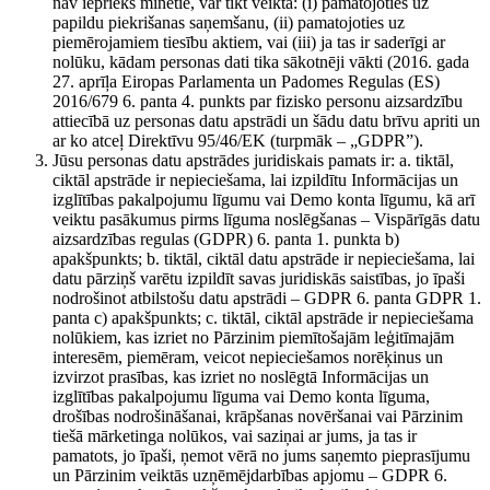
nav iepriekš minētie, var tikt veikta: (i) pamatojoties uz
papildu piekrišanas saņemšanu, (ii) pamatojoties uz
piemērojamiem tiesību aktiem, vai (iii) ja tas ir saderīgi ar
nolūku, kādam personas dati tika sākotnēji vākti (2016. gada
27. aprīļa Eiropas Parlamenta un Padomes Regulas (ES)
2016/679 6. panta 4. punkts par fizisko personu aizsardzību
attiecībā uz personas datu apstrādi un šādu datu brīvu apriti un
ar ko atceļ Direktīvu 95/46/EK (turpmāk – „GDPR”).
Jūsu personas datu apstrādes juridiskais pamats ir: a. tiktāl,
ciktāl apstrāde ir nepieciešama, lai izpildītu Informācijas un
izglītības pakalpojumu līgumu vai Demo konta līgumu, kā arī
veiktu pasākumus pirms līguma noslēgšanas – Vispārīgās datu
aizsardzības regulas (GDPR) 6. panta 1. punkta b)
apakšpunkts; b. tiktāl, ciktāl datu apstrāde ir nepieciešama, lai
datu pārziņš varētu izpildīt savas juridiskās saistības, jo īpaši
nodrošinot atbilstošu datu apstrādi – GDPR 6. panta GDPR 1.
panta c) apakšpunkts; c. tiktāl, ciktāl apstrāde ir nepieciešama
nolūkiem, kas izriet no Pārzinim piemītošajām leģitīmajām
interesēm, piemēram, veicot nepieciešamos norēķinus un
izvirzot prasības, kas izriet no noslēgtā Informācijas un
izglītības pakalpojumu līguma vai Demo konta līguma,
drošības nodrošināšanai, krāpšanas novēršanai vai Pārzinim
tiešā mārketinga nolūkos, vai saziņai ar jums, ja tas ir
pamatots, jo īpaši, ņemot vērā no jums saņemto pieprasījumu
un Pārzinim veiktās uzņēmējdarbības apjomu – GDPR 6.