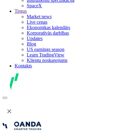
Instrumentu specifikācija
SpaceX
Tirgus
Market news
Live cenas
Ekonomikas kalendārs
Korporatīvās darbības
Updates
Blog
US earnings season
Learn TradingView
Klientu noskaņojums
Kontakts