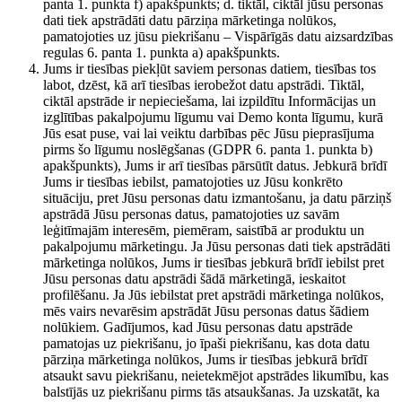
panta 1. punkta f) apakšpunkts; d. tiktāl, ciktāl jūsu personas
dati tiek apstrādāti datu pārziņa mārketinga nolūkos,
pamatojoties uz jūsu piekrišanu – Vispārīgās datu aizsardzības
regulas 6. panta 1. punkta a) apakšpunkts.
Jums ir tiesības piekļūt saviem personas datiem, tiesības tos
labot, dzēst, kā arī tiesības ierobežot datu apstrādi. Tiktāl,
ciktāl apstrāde ir nepieciešama, lai izpildītu Informācijas un
izglītības pakalpojumu līgumu vai Demo konta līgumu, kurā
Jūs esat puse, vai lai veiktu darbības pēc Jūsu pieprasījuma
pirms šo līgumu noslēgšanas (GDPR 6. panta 1. punkta b)
apakšpunkts), Jums ir arī tiesības pārsūtīt datus. Jebkurā brīdī
Jums ir tiesības iebilst, pamatojoties uz Jūsu konkrēto
situāciju, pret Jūsu personas datu izmantošanu, ja datu pārziņš
apstrādā Jūsu personas datus, pamatojoties uz savām
leģitīmajām interesēm, piemēram, saistībā ar produktu un
pakalpojumu mārketingu. Ja Jūsu personas dati tiek apstrādāti
mārketinga nolūkos, Jums ir tiesības jebkurā brīdī iebilst pret
Jūsu personas datu apstrādi šādā mārketingā, ieskaitot
profilēšanu. Ja Jūs iebilstat pret apstrādi mārketinga nolūkos,
mēs vairs nevarēsim apstrādāt Jūsu personas datus šādiem
nolūkiem. Gadījumos, kad Jūsu personas datu apstrāde
pamatojas uz piekrišanu, jo īpaši piekrišanu, kas dota datu
pārziņa mārketinga nolūkos, Jums ir tiesības jebkurā brīdī
atsaukt savu piekrišanu, neietekmējot apstrādes likumību, kas
balstījās uz piekrišanu pirms tās atsaukšanas. Ja uzskatāt, ka