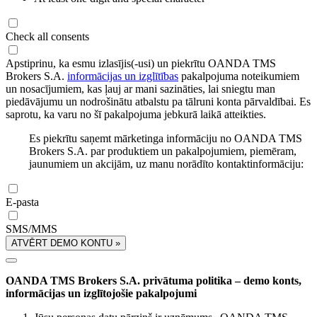
Check all consents
Apstiprinu, ka esmu izlasījis(-usi) un piekrītu OANDA TMS
Brokers S.A.
informācijas un izglītības
pakalpojuma noteikumiem
un nosacījumiem, kas ļauj ar mani sazināties, lai sniegtu man
piedāvājumu un nodrošinātu atbalstu pa tālruni konta pārvaldībai. Es
saprotu, ka varu no šī pakalpojuma jebkurā laikā atteikties.
Es piekrītu saņemt mārketinga informāciju no OANDA TMS
Brokers S.A. par produktiem un pakalpojumiem, piemēram,
jaunumiem un akcijām, uz manu norādīto kontaktinformāciju:
E-pasta
SMS/MMS
ATVĒRT DEMO KONTU »
OANDA TMS Brokers S.A. privātuma politika – demo konts,
informācijas un izglītojošie pakalpojumi