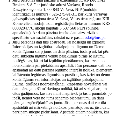
Jūsu personas datu pārziņš ir uzņēmums „OANDA TMS
Brokers S.A.” ar juridisko adresi Varšavā, Rondo
Daszyńskiego iela 1, 00-843 Varšava, NIP (nodokļu
identifikācijas numurs): 526-275-91-31, par kuru Varšavas
galvaspilsētas rajona tiesa Varšavā, Valsts tiesu reģistra XIII
Komerclietu nodaļa uztur reģistrācijas lietas ar numuru KRS:
0000204776, akciju kapitāls 3 537 560 PLN (pilnībā
apmaksāts). Ar datu pārziņa iecelto datu aizsardzības
speciālistu var sazināties, rakstot uz e-pastu:
odo@tms.pl
.
Jūsu personas dati tiks apstrādāti, lai noslēgtu un izpildītu
Informācijas un izglītības pakalpojumu līgumu un Demo
konta līgumu starp jums un datu pārziņu, tostarp arī, lai pēc
datu subjekta lūguma veiktu pasākumus pirms šo līgumu
noslēgšanas, kā arī lai izpildītu pienākumus, kas izriet no
noteikumiem par piekrišanas apstrādi. Jūsu personas dati tiks
apstrādāti arī datu pārziņa leģitīmo interešu nolūkā, piemēram,
lai īstenotu leģitīmas līgumiskas prasības, kas izriet no demo
konta līguma vai informācijas un izglītības pakalpojumu
līguma, drošības nodrošināšanai, krāpšanas novēršanai vai
datu pārziņa tiešā mārketinga nolūkā, kā arī saziņai ar jums
citos gadījumos, kas nav minēti iepriekš, ja tas ir pamatots, jo
īpaši, ņemot vērā no jums saņemto pieprasījumu un datu
pārziņa uzņēmējdarbības jomu. Jūsu personas dati var tikt
apstrādāti arī mārketinga nolūkos, pamatojoties uz jūsu datu
pārziņam sniegto piekrišanu. Apstrāde citiem nolūkiem, kas