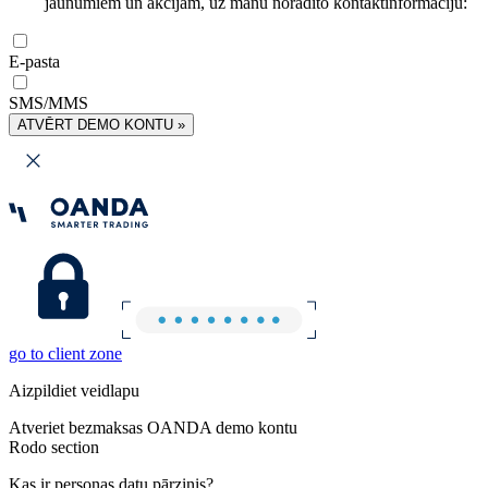
jaunumiem un akcijām, uz manu norādīto kontaktinformāciju:
E-pasta
SMS/MMS
ATVĒRT DEMO KONTU »
go to client zone
Aizpildiet veidlapu
Atveriet bezmaksas OANDA demo kontu
Rodo section
Kas ir personas datu pārzinis?