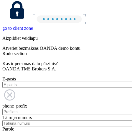
go to client zone
Aizpildiet veidlapu
Atveriet bezmaksas OANDA demo kontu
Rodo section
Kas ir personas datu pārzinis?
OANDA TMS Brokers S.A.
E-pasts
phone_prefix
Tālruņa numurs
Parole