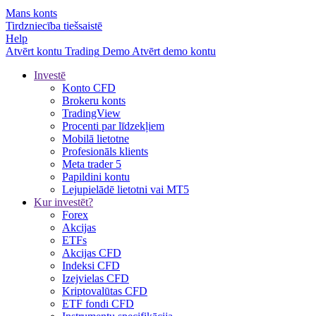
Mans konts
Tirdzniecība tiešsaistē
Help
Atvērt kontu
Trading
Demo
Atvērt demo kontu
Investē
Konto CFD
Brokeru konts
TradingView
Procenti par līdzekļiem
Mobilā lietotne
Profesionāls klients
Meta trader 5
Papildini kontu
Lejupielādē lietotni vai MT5
Kur investēt?
Forex
Akcijas
ETFs
Akcijas CFD
Indeksi CFD
Izejvielas CFD
Kriptovalūtas CFD
ETF fondi CFD