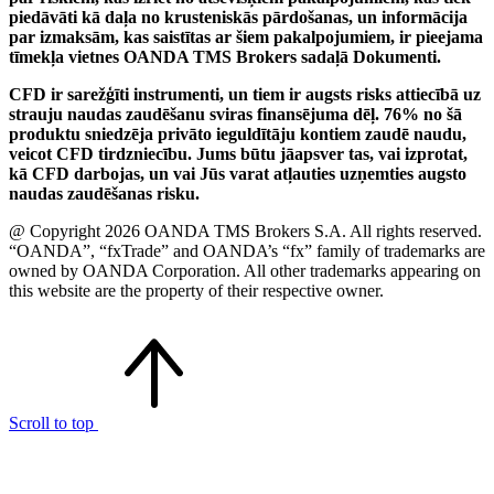
piedāvāti kā daļa no krusteniskās pārdošanas, un informācija
par izmaksām, kas saistītas ar šiem pakalpojumiem, ir pieejama
tīmekļa vietnes OANDA TMS Brokers sadaļā Dokumenti.
CFD ir sarežģīti instrumenti, un tiem ir augsts risks attiecībā uz
strauju naudas zaudēšanu sviras finansējuma dēļ. 76% no šā
produktu sniedzēja privāto ieguldītāju kontiem zaudē naudu,
veicot CFD tirdzniecību. Jums būtu jāapsver tas, vai izprotat,
kā CFD darbojas, un vai Jūs varat atļauties uzņemties augsto
naudas zaudēšanas risku.
@ Copyright 2026 OANDA TMS Brokers S.A. All rights reserved.
“OANDA”, “fxTrade” and OANDA’s “fx” family of trademarks are
owned by OANDA Corporation. All other trademarks appearing on
this website are the property of their respective owner.
Scroll to top