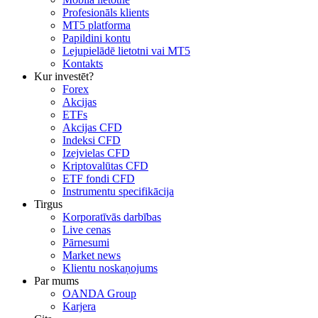
Profesionāls klients
MT5 platforma
Papildini kontu
Lejupielādē lietotni vai MT5
Kontakts
Kur investēt?
Forex
Akcijas
ETFs
Akcijas CFD
Indeksi CFD
Izejvielas CFD
Kriptovalūtas CFD
ETF fondi CFD
Instrumentu specifikācija
Tirgus
Korporatīvās darbības
Live cenas
Pārnesumi
Market news
Klientu noskaņojums
Par mums
OANDA Group
Karjera