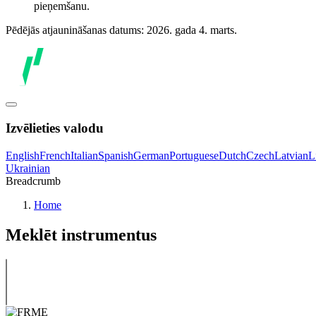
pieņemšanu.
Pēdējās atjaunināšanas datums: 2026. gada 4. marts.
Izvēlieties valodu
English
French
Italian
Spanish
German
Portuguese
Dutch
Czech
Latvian
L
Ukrainian
Breadcrumb
Home
Meklēt instrumentus