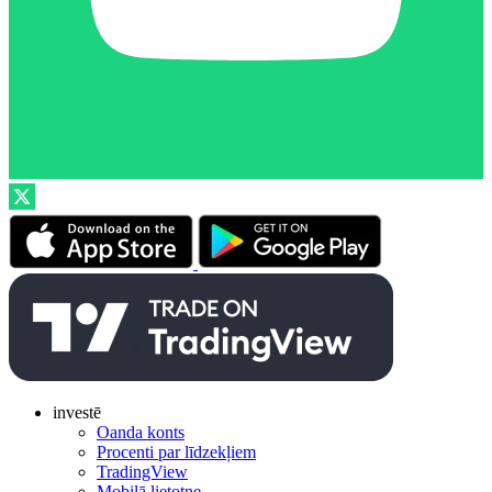
investē
Oanda konts
Procenti par līdzekļiem
TradingView
Mobilā lietotne