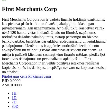
First Merchants Corp
First Merchants Corporation ir vadošs finanšu holdinga uzņēmums,
kas piedāvā plašu banku un finanšu pakalpojumu klāstu gan
privātpersonām, gan uzņēmumiem. Ar plašu tīklu, kas ietver vairāk
nekā 120 banku vietas Indianā, Ohaio un Ilinoisā, uzņēmums
nodrošina dažādus pakalpojumus, tostarp personīgo un biznesa
banku darbību, bagātības pārvaldību, apdrošināšanu un ieguldījumu
pakalpojumus. Uzņēmums ir apņēmies nodrošināt izcilu klientu
apkalpošanu un veidot ilgstošas attiecības ar saviem klientiem. Tā
misija ir palīdzēt klientiem sasniegt viņu finanšu mērķus, piedāvājot
inovatīvus risinājumus un personalizētu apkalpošanu. First
Merchants Corporation ir arī veltīts pozitīvas ietekmes radīšanai
kopienās, kurās tas darbojas, ar spēcīgu uzsvaru uz kopienas iesaisti
un atbalstu.
Pārdošanas cena
Pirkšanas cena
BID
0.0000
ASK
0.0000
1H
1D
7D
30D