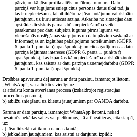
pārziņam kā jūsu profila attēls un tālruņa numurs. Datu
pārziņš var lūgt jums sniegt citus personas datus tikai tad, ja
tas ir nepieciešams, lai atbildētu uz jūsu jautājumu vai risinātu
jautājumu, uz kuru attiecas saziņa. Atkarībā no situācijas datu
apstrādes tiesiskais pamats būs nepieciešamība veikt
pasākumus pēc datu subjekta lūguma pirms līguma vai
vienošanās noslēgšanas starp jums un datu pārziņu saskaņā ar
Informācijas un izglītības pakalpojumu noteikumiem (GDPR
6. panta 1. punkta b) apakšpunkts); un citos gadījumos – datu
pārziņa leģitīmās intereses (GDPR 6. panta 1. punkta f)
apakšpunkts), kas izpaužas kā nepieciešamība atrisināt ziņoto
jautājumu, kas saistīts ar datu pārziņa uzņēmējdarbību (GDPR
6. panta 1. punkta f) apakšpunkts).
Drošības apsvērumu dēļ saruna ar datu pārziņu, izmantojot lietotni
„WhatsApp“, var attiekties vienīgi uz:
a) atbalstu konta atvēršanas procesā (izskaidrojot reģistrācijas
procedūras posmus);
b) atbilžu sniegšanu uz klientu jautājumiem par OANDA darbību.
Saruna ar datu pārziņu, izmantojot WhatsApp lietotni, nekad
nesaturēs nekādas saites vai pielikumus, kā arī neattiecas, cita starpā,
uz:
a) jūsu līdzekļu atlikumu naudas kontā;
b) jebkādiem jautājumiem, kas saistīti ar darījumu izpildi;