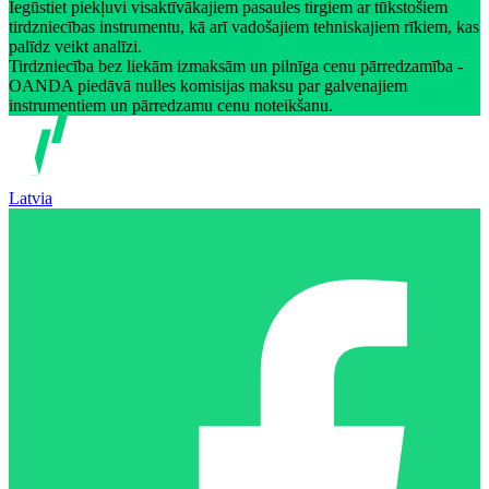
Iegūstiet piekļuvi visaktīvākajiem pasaules tirgiem ar tūkstošiem
tirdzniecības instrumentu, kā arī vadošajiem tehniskajiem rīkiem, kas
palīdz veikt analīzi.
Tirdzniecība bez liekām izmaksām un pilnīga cenu pārredzamība -
OANDA piedāvā nulles komisijas maksu par galvenajiem
instrumentiem un pārredzamu cenu noteikšanu.
Latvia