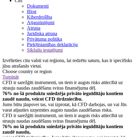
Cits
Dokumenti
Blog
Kiberdrošība
Atjauninājumi
Atruna
Juridiska atruna
Privātuma politika
Piekļūstamības deklarācija
Sīkfailu iestatījumi
Izvēlieties citu valsti vai reģionu, lai redzētu saturu, kas ir specifisks
jūsu atrašanās vietai.
Choose country or region
Turpināt
CFD ir sarežģīti instrumenti, un tiem ir augsts risks attiecībā uz
strauju naudas zaudēšanu sviras finansējuma dēļ.
76% no šā produktu sniedzēja privāto ieguldītāju kontiem
zaudē naudu, veicot CFD tirdzniecību.
Jums būtu jāapsver tas, vai izprotat, kā CFD darbojas, un vai Jūs
varat atļauties uzņemties augsto naudas zaudēšanas risku.
CFD ir sarežģīti instrumenti, un tiem ir augsts risks attiecībā uz
strauju naudas zaudēšanu sviras finansējuma dēļ.
76% no šā produktu sniedzēja privāto ieguldītāju kontiem
zaudē naudu,