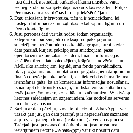
jūsu dati tiek apstrādāti, pārkāpjot likuma prasības, varat
iesniegt sūdzību kompetentajai uzraudzības iestādei – Polijas
Personas datu aizsardzības biroja priekšsēdētājam.
Datu sniegšana ir brīvprātīga, taču tā ir nepieciešama, lai
noslēgtu Informācijas un izglītības pakalpojumu līgumu un
Demo konta līgumu.
Jūsu personas dati var tikt nodoti šādām organizāciju
kategorijām: bankām, ātro maksājumu pakalpojumu
sniedzējiem, uzņēmumiem no kapitāla grupas, kurai pieder
datu pārziņš, kurjeru pakalpojumu sniedzējiem, pasta
operatoriem, uzraudzības iestādēm, finanšu informācijas
iestādēm, tirgus datu sniedzējiem, krāpšanas novēršanas un
AML rīku sniedzējiem, ieguldījumu fondu pārvaldītājiem,
rīku, programmatūras un platformu piegādātājiem darījumu un
finanšu operāciju apkalpošanai, kas tiek veiktas Pamatlīguma
īstenošanas gaitā, kā arī komerciālās informācijas nosūtīšanai,
izmantojot elektronisko saziņu, juridiskajiem konsultantiem,
revīzijas uzņēmumiem, konsultāciju uzņēmumiem, WhatsApp
lietotnes sniedzējam un uzņēmumiem, kas nodrošina serverus
un datu uzglabāšanu.
Saziņu ar datu pārziņu, izmantojot lietotni „WhatsApp“, var
uzsākt gan jūs, gan datu pārziņš, ja ir nepieciešams sazināties
ar jums, lai pabeigtu konta (reālā konta) atvēršanas procesu.
Tādējādi jūsu personas dati (atkarībā no jūsu privātuma
iestatījumiem lietotnē „WhatsApp“) var tikt nosūtīti datu