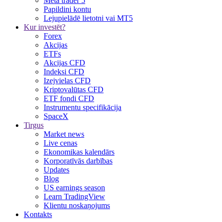
Meta trader 5
Papildini kontu
Lejupielādē lietotni vai MT5
Kur investēt?
Forex
Akcijas
ETFs
Akcijas CFD
Indeksi CFD
Izejvielas CFD
Kriptovalūtas CFD
ETF fondi CFD
Instrumentu specifikācija
SpaceX
Tirgus
Market news
Live cenas
Ekonomikas kalendārs
Korporatīvās darbības
Updates
Blog
US earnings season
Learn TradingView
Klientu noskaņojums
Kontakts