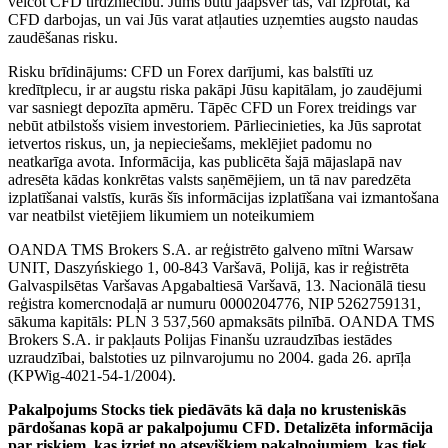
veicot CFD tirdzniecību. Jums būtu jāapsver tas, vai izprotat, kā
CFD darbojas, un vai Jūs varat atļauties uzņemties augsto naudas
zaudēšanas risku.
Risku brīdinājums: CFD un Forex darījumi, kas balstīti uz
kredītplecu, ir ar augstu riska pakāpi Jūsu kapitālam, jo zaudējumi
var sasniegt depozīta apmēru. Tāpēc CFD un Forex treidings var
nebūt atbilstošs visiem investoriem. Pārliecinieties, ka Jūs saprotat
ietvertos riskus, un, ja nepieciešams, meklējiet padomu no
neatkarīga avota. Informācija, kas publicēta šajā mājaslapā nav
adresēta kādas konkrētas valsts saņēmējiem, un tā nav paredzēta
izplatīšanai valstīs, kurās šīs informācijas izplatīšana vai izmantošana
var neatbilst vietējiem likumiem un noteikumiem
OANDA TMS Brokers S.A. ar reģistrēto galveno mītni Warsaw
UNIT, Daszyńskiego 1, 00-843 Varšavā, Polijā, kas ir reģistrēta
Galvaspilsētas Varšavas Apgabaltiesā Varšavā, 13. Nacionālā tiesu
reģistra komercnodaļā ar numuru 0000204776, NIP 5262759131,
sākuma kapitāls: PLN 3 537,560 apmaksāts pilnībā. OANDA TMS
Brokers S.A. ir pakļauts Polijas Finanšu uzraudzības iestādes
uzraudzībai, balstoties uz pilnvarojumu no 2004. gada 26. aprīļa
(KPWig-4021-54-1/2004).
Pakalpojums Stocks tiek piedāvāts kā daļa no krusteniskās
pārdošanas kopā ar pakalpojumu CFD. Detalizēta informācija
par riskiem, kas izriet no atsevišķiem pakalpojumiem, kas tiek