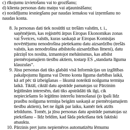
c) rīkojumu izvietošanu vai to grozīšanu;
d) klienta personas datu maiņu vai atjaunināšanu;
e) norādījumu iesniegšanu par naudas iemaksu vai izņemšanu no
naudas konta.
Ja personas dati tiek nosūtīti uz trešām valstīm, t. i.,
saņēmējiem, kas reģistrēti ārpus Eiropas Ekonomikas zonas
vai Šveices, valstīs, kuras saskaņā ar Eiropas Komisijas
novērtējumu nenodrošina pietiekamu datu aizsardzību (trešās
valstis, kas nenodrošina atbilstošu aizsardzības līmeni), datu
pārziņš tos nosūta, izmantojot mehānismus, kas atbilst
piemērojamajiem tiesību aktiem, tostarp ES „standarta līguma
klauzulas“.
Jūsu personas dati tiks glabāti visā Informācijas un izglītības
pakalpojumu līguma vai Demo konta līguma darbības laikā,
kā arī pēc tā izbeigšanas – likumā noteiktā noilguma termiņa
laikā. Tiktāl, ciktāl datu apstrāde pamatojas uz Pārzinim
leģitīmām interesēm, dati tiks apstrādāti tik ilgi, cik
nepieciešams šo leģitīmo interešu īstenošanai (jo īpaši līdz
prasību noilguma termiņa beigām saskaņā ar piemērojamajiem
tiesību aktiem), bet ne ilgāk par laiku, kamēr tiek atzīts
iebildums. Tomēr, ja jūsu personas datu apstrāde pamatojas uz
piekrišanu – līdz brīdim, kad šāda piekrišana tiek faktiski
atsaukta.
Pārzinis pret jums nepiemēros automatizētu lēmumu