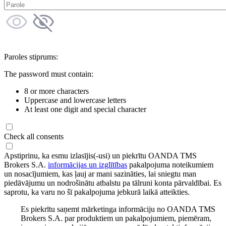
Paroles stiprums:
The password must contain:
8 or more characters
Uppercase and lowercase letters
At least one digit and special character
Check all consents
Apstiprinu, ka esmu izlasījis(-usi) un piekrītu OANDA TMS
Brokers S.A.
informācijas un izglītības
pakalpojuma noteikumiem
un nosacījumiem, kas ļauj ar mani sazināties, lai sniegtu man
piedāvājumu un nodrošinātu atbalstu pa tālruni konta pārvaldībai. Es
saprotu, ka varu no šī pakalpojuma jebkurā laikā atteikties.
Es piekrītu saņemt mārketinga informāciju no OANDA TMS
Brokers S.A. par produktiem un pakalpojumiem, piemēram,