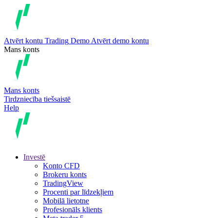
Atvērt kontu
Trading
Demo
Atvērt demo kontu
Mans konts
Mans konts
Tirdzniecība tiešsaistē
Help
Investē
Konto CFD
Brokeru konts
TradingView
Procenti par līdzekļiem
Mobilā lietotne
Profesionāls klients