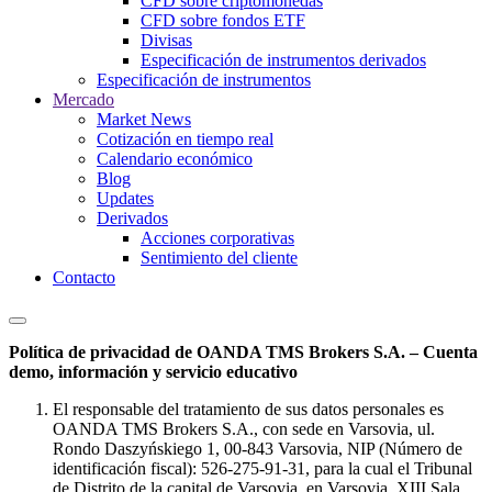
CFD sobre criptomonedas
CFD sobre fondos ETF
Divisas
Especificación de instrumentos derivados
Especificación de instrumentos
Mercado
Market News
Cotización en tiempo real
Calendario económico
Blog
Updates
Derivados
Acciones corporativas
Sentimiento del cliente
Contacto
Política de privacidad de OANDA TMS Brokers S.A. – Cuenta
demo, información y servicio educativo
El responsable del tratamiento de sus datos personales es
OANDA TMS Brokers S.A., con sede en Varsovia, ul.
Rondo Daszyńskiego 1, 00-843 Varsovia, NIP (Número de
identificación fiscal): 526-275-91-31, para la cual el Tribunal
de Distrito de la capital de Varsovia, en Varsovia, XIII Sala