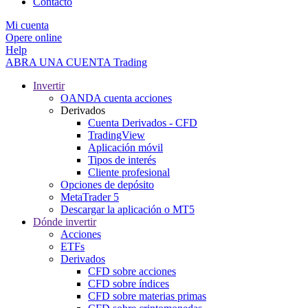
Contacto
Mi cuenta
Opere online
Help
ABRA UNA CUENTA
Trading
Invertir
OANDA cuenta acciones
Derivados
Cuenta Derivados - CFD
TradingView
Aplicación móvil
Tipos de interés
Cliente profesional
Opciones de depósito
MetaTrader 5
Descargar la aplicación o MT5
Dónde invertir
Acciones
ETFs
Derivados
CFD sobre acciones
CFD sobre índices
CFD sobre materias primas