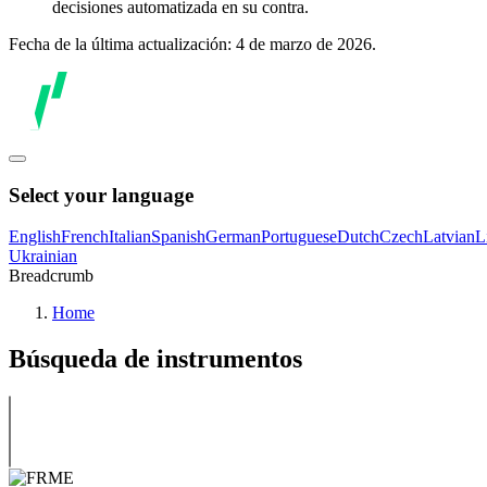
decisiones automatizada en su contra.
Fecha de la última actualización: 4 de marzo de 2026.
Select your language
English
French
Italian
Spanish
German
Portuguese
Dutch
Czech
Latvian
L
Ukrainian
Breadcrumb
Home
Búsqueda de instrumentos