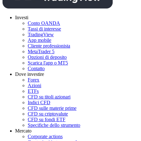
Investi
Conto OANDA
Tassi di interesse
TradingView
App mobile
Cliente professionista
MetaTrader 5
Opzioni di deposito
Scarica l'app o MT5
Contatto
Dove investire
Forex
Azioni
ETFs
CFD su titoli azionari
Indici CFD
CFD sulle materie prime
CFD su criptovalute
CFD su fondi ETF
Specifiche dello strumento
Mercato
Corporate actions