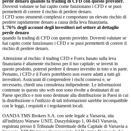
perde denaro quando fa trading di CFD con questo provider.
Dovresti valutare se hai capito come funzionano i CFD e se puoi
permetterti di correre il rischio di perdere denaro.
I CFD sono strumenti complessi e comportano un elevato rischio di
perdere rapidamente denaro a causa della leva finanziaria.
L'76% degli account degli investitori nel settore al dettaglio
perde denaro
quando fa trading di CFD con questo provider. Dovresti valutare se
hai capito come funzionano i CFD e se puoi permetterti di correre il
rischio di perdere denaro.
Attenzione al rischio: il trading CFD e Forex basato sulla leva
finanziaria è altamente rischioso per il tuo capitale; se investi in
questo prodotto, potresti perdere il denaro investito in toto o in parte.
Pertanto, i CFD e il Forex potrebbero non essere adatti a tutti gli
investitori. Assicurati di comprendere i rischi connessi e, se
necessario, chiedi una consulenza indipendente. Le informazioni
contenute in questo sito web non sono rivolte a destinatari di un
Paese specifico e non sono destinate alla distribuzione in Paesi in cui
la distribuzione o l'utilizzo di tali informazioni sarebbe incompatibile
con le leggi, i requisiti e i regolamenti locali.
OANDA TMS Brokers S.A. con sede legale a Varsavia, sita
all'indirizzo Warsaw UNIT, Daszyńskiego 1, 00-843 Varsavia,
registrata presso il Tribunale Distrettuale della Capitale di Varsavia a