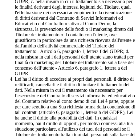
GDPR; c. nella misura in cui il trattamento sia necessario per
le finalità derivanti dagli interessi legittimi del Titolare, quali
l'effettuazione dei necessari adempimenti e la rivendicazione
di diritti derivanti dal Contratto di Servizi Informativi ed
Educativi o dal Contratto relativo al Conto Demo, la
sicurezza, la prevenzione delle frodi o il marketing diretto del
Titolare del trattamento o il contatto con l'utente, ove
giustificato in particolare da una richiesta ricevuta dall'utente e
dall'ambito dell'attività commerciale del Titolare del
trattamento - Articolo 6, paragrafo 1, lettera f del GDPR; d.
nella misura in cui i dati personali dell’utente siano trattati per
finalità di marketing del Titolare del trattamento sulla base del
consenso dell’utente - Articolo 6, paragrafo 1, lettera a del
GDPR.
Lei ha il diritto di accedere ai propri dati personali, il diritto di
rettificarli, cancellarli e il diritto di limitare il trattamento dei
dati. Nella misura in cui il trattamento sia necessario per
l’esecuzione del Contratto di servizi informativi ed educativi o
del Contratto relativo al conto demo di cui Lei è parte, oppure
per dare seguito a una Sua richiesta prima della conclusione di
tali contratti (articolo 6, paragrafo 1, lettera b del GDPR), Lei
ha anche il diritto alla portabilità dei dati. In qualsiasi
momento, hai il diritto di opporti, per motivi connessi alla tua
situazione particolare, all'utilizzo dei tuoi dati personali se il
Titolare del trattamento tratta i tuoi dati personali sulla base del