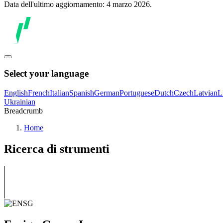
Data dell'ultimo aggiornamento: 4 marzo 2026.
Select your language
English
French
Italian
Spanish
German
Portuguese
Dutch
Czech
Latvian
L
Ukrainian
Breadcrumb
Home
Ricerca di strumenti