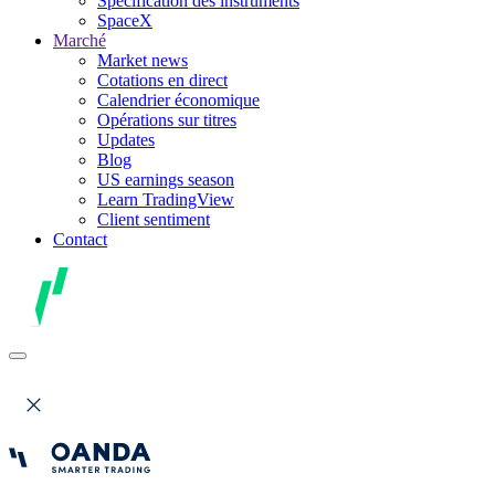
Spécification des instruments
SpaceX
Marché
Market news
Cotations en direct
Calendrier économique
Opérations sur titres
Updates
Blog
US earnings season
Learn TradingView
Client sentiment
Contact