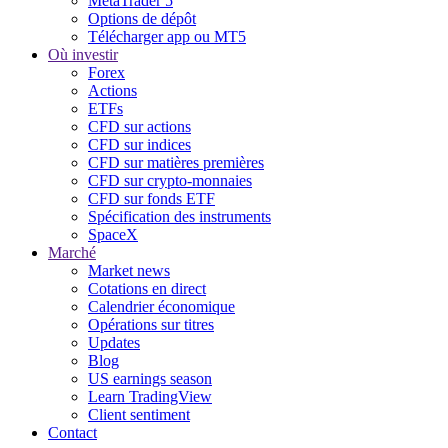
MetaTrader 5
Options de dépôt
Télécharger app ou MT5
Où investir
Forex
Actions
ETFs
CFD sur actions
CFD sur indices
CFD sur matières premières
CFD sur crypto-monnaies
CFD sur fonds ETF
Spécification des instruments
SpaceX
Marché
Market news
Cotations en direct
Calendrier économique
Opérations sur titres
Updates
Blog
US earnings season
Learn TradingView
Client sentiment
Contact