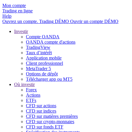
Mon compte
Trading en ligne
Help
Ouvrez un compte.
Trading
DÉMO
Ouvrir un compte DÉMO
Investir
Compte OANDA
OANDA compte d'actions
TradingView
Taux d’intérêt
Application mobile
Client professionnel
MetaTrader 5
Options de dépôt
Télécharger app ou MT5
Où investir
Forex
Actions
ETFs
CFD sur actions
CFD sur indices
CFD sur matières premières
CFD sur crypto-monnaies
CFD sur fonds ETF