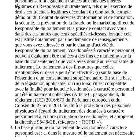
personnel seront également traitées aux fins des intérêts
légitimes du Responsable du traitement, tels que l'exercice de
droits contractuels légitimes découlant du Contrat de compte
démo ou du Contrat de services d'information et de formation,
la sécurité, la prévention de la fraude ou le marketing direct du
Responsable du traitement et la prise de contact avec vous
dans des cas autres que ceux spécifiés ci-dessus, lorsque cela
est justifié notamment par une demande de renseignements
que vous avez adressée et par le champ d'activité du
Responsable du traitement. Vos données à caractère personnel
peuvent également être traitées à des fins de marketing sur la
base du consentement que vous avez donné au responsable du
traitement. Le traitement à des fins autres que celles
mentionnées ci-dessus peut être effectué : (i) sur la base de
l'obtention d'un consentement supplémentaire, (ii) sur la base
de la législation applicable, ou (iii) lorsqu'il est compatible
avec la finalité pour laquelle les données à caractère personnel
ont été initialement collectées (Article 6, paragraphe 4, du
règlement (UE) 2016/679 du Parlement européen et du
Conseil du 27 avril 2016 relatif à la protection des personnes
physiques à l'égard du traitement des données à caractère
personnel et à la libre circulation de ces données, et abrogeant
la directive 95/46/CE, (ci-après : « RGPD »).
La base juridique du traitement de vos données à caractère
personnel est : a. dans la mesure où le traitement est nécessaire