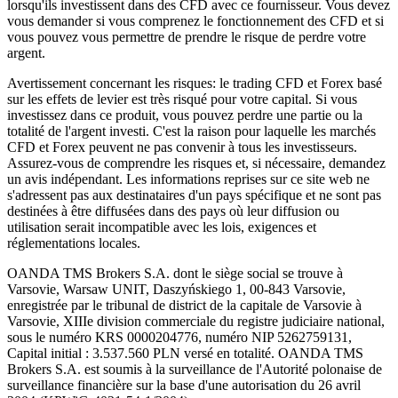
lorsqu'ils investissent dans des CFD avec ce fournisseur. Vous devez
vous demander si vous comprenez le fonctionnement des CFD et si
vous pouvez vous permettre de prendre le risque de perdre votre
argent.
Avertissement concernant les risques: le trading CFD et Forex basé
sur les effets de levier est très risqué pour votre capital. Si vous
investissez dans ce produit, vous pouvez perdre une partie ou la
totalité de l'argent investi. C'est la raison pour laquelle les marchés
CFD et Forex peuvent ne pas convenir à tous les investisseurs.
Assurez-vous de comprendre les risques et, si nécessaire, demandez
un avis indépendant. Les informations reprises sur ce site web ne
s'adressent pas aux destinataires d'un pays spécifique et ne sont pas
destinées à être diffusées dans des pays où leur diffusion ou
utilisation serait incompatible avec les lois, exigences et
réglementations locales.
OANDA TMS Brokers S.A. dont le siège social se trouve à
Varsovie, Warsaw UNIT, Daszyńskiego 1, 00-843 Varsovie,
enregistrée par le tribunal de district de la capitale de Varsovie à
Varsovie, XIIIe division commerciale du registre judiciaire national,
sous le numéro KRS 0000204776, numéro NIP 5262759131,
Capital initial : 3.537.560 PLN versé en totalité. OANDA TMS
Brokers S.A. est soumis à la surveillance de l'Autorité polonaise de
surveillance financière sur la base d'une autorisation du 26 avril