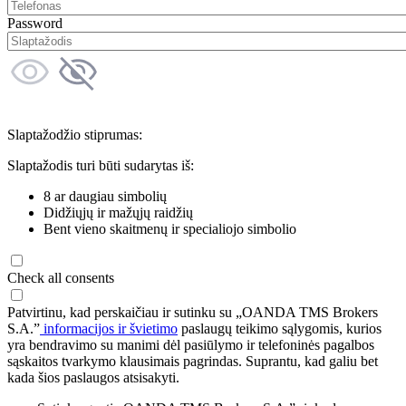
Password
Slaptažodžio stiprumas:
Slaptažodis turi būti sudarytas iš:
8 ar daugiau simbolių
Didžiųjų ir mažųjų raidžių
Bent vieno skaitmenų ir specialiojo simbolio
Check all consents
Patvirtinu, kad perskaičiau ir sutinku su „OANDA TMS Brokers
S.A.”
informacijos ir švietimo
paslaugų teikimo sąlygomis, kurios
yra bendravimo su manimi dėl pasiūlymo ir telefoninės pagalbos
sąskaitos tvarkymo klausimais pagrindas. Suprantu, kad galiu bet
kada šios paslaugos atsisakyti.