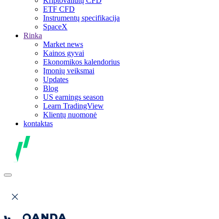
Kriptovaliutų CFD
ETF CFD
Instrumentų specifikacija
SpaceX
Rinka
Market news
Kainos gyvai
Ekonomikos kalendorius
Įmonių veiksmai
Updates
Blog
US earnings season
Learn TradingView
Klientų nuomonė
kontaktas