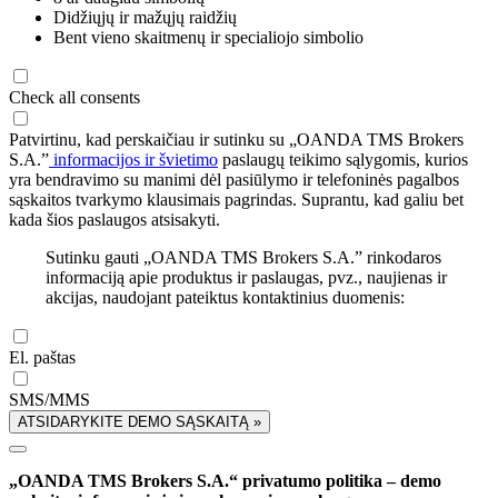
Didžiųjų ir mažųjų raidžių
Bent vieno skaitmenų ir specialiojo simbolio
Check all consents
Patvirtinu, kad perskaičiau ir sutinku su „OANDA TMS Brokers
S.A.”
informacijos ir švietimo
paslaugų teikimo sąlygomis, kurios
yra bendravimo su manimi dėl pasiūlymo ir telefoninės pagalbos
sąskaitos tvarkymo klausimais pagrindas. Suprantu, kad galiu bet
kada šios paslaugos atsisakyti.
Sutinku gauti „OANDA TMS Brokers S.A.” rinkodaros
informaciją apie produktus ir paslaugas, pvz., naujienas ir
akcijas, naudojant pateiktus kontaktinius duomenis:
El. paštas
SMS/MMS
ATSIDARYKITE DEMO SĄSKAITĄ »
„OANDA TMS Brokers S.A.“ privatumo politika – demo