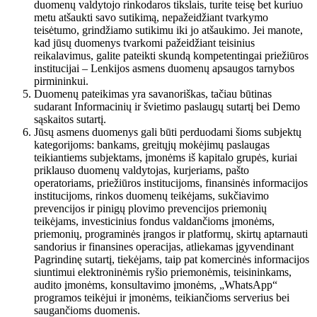
duomenų valdytojo rinkodaros tikslais, turite teisę bet kuriuo
metu atšaukti savo sutikimą, nepažeidžiant tvarkymo
teisėtumo, grindžiamo sutikimu iki jo atšaukimo. Jei manote,
kad jūsų duomenys tvarkomi pažeidžiant teisinius
reikalavimus, galite pateikti skundą kompetentingai priežiūros
institucijai – Lenkijos asmens duomenų apsaugos tarnybos
pirmininkui.
Duomenų pateikimas yra savanoriškas, tačiau būtinas
sudarant Informacinių ir švietimo paslaugų sutartį bei Demo
sąskaitos sutartį.
Jūsų asmens duomenys gali būti perduodami šioms subjektų
kategorijoms: bankams, greitųjų mokėjimų paslaugas
teikiantiems subjektams, įmonėms iš kapitalo grupės, kuriai
priklauso duomenų valdytojas, kurjeriams, pašto
operatoriams, priežiūros institucijoms, finansinės informacijos
institucijoms, rinkos duomenų teikėjams, sukčiavimo
prevencijos ir pinigų plovimo prevencijos priemonių
teikėjams, investicinius fondus valdančioms įmonėms,
priemonių, programinės įrangos ir platformų, skirtų aptarnauti
sandorius ir finansines operacijas, atliekamas įgyvendinant
Pagrindinę sutartį, tiekėjams, taip pat komercinės informacijos
siuntimui elektroninėmis ryšio priemonėmis, teisininkams,
audito įmonėms, konsultavimo įmonėms, „WhatsApp“
programos teikėjui ir įmonėms, teikiančioms serverius bei
saugančioms duomenis.