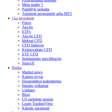
Profesionalus klientas
Meta trader 5
Papildyk sąskaitą
Atsisiųsti programėlę arba MT5
į ką investuoti
Forex
Akcijų
ETFs
Akcijų CFD
Ideksai CFD
CFD žaliavos
Kriptovaliutų CFD
ETF CFD
Instrumentų specifikacija
SpaceX
Rinka
Market news
Kainos gyvai
Ekonomikos kalendorius
Įmonių veiksmai
Updates
Blog
US earnings season
Learn TradingView
Klientų nuomonė