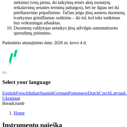
siekimui (visų pirma, iki taikytinų teisės aktų nustatytų
reikalavimų senaties terminų pabaigos), bet ne ilgiau nei iki
prieštaravimo pripažinimo. Tačiau jeigu jūsų asmens duomenų
tvarkymas grindžiamas sutikimu – iki tol, kol toks sutikimas
bus veiksmingai atšauktas.
Duomenų valdytojas netaikys jūsų atžvilgiu automatizuoto
sprendimų priėmimo.
Paskutinio atnaujinimo data: 2026 m. kovo 4 d.
Select your language
English
French
Italian
Spanish
German
Portuguese
Dutch
Czech
Latvian
L
Ukrainian
Breadcrumb
Home
Instrumentų paieška