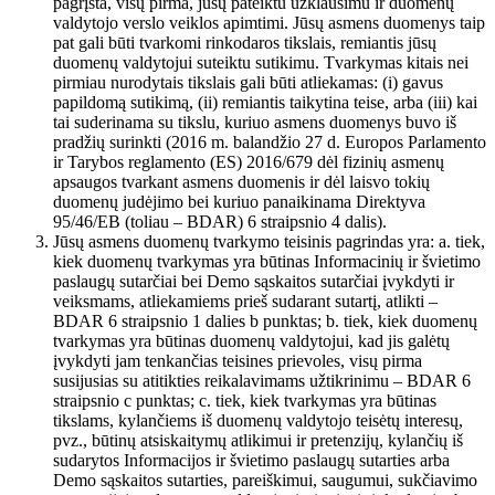
pagrįsta, visų pirma, jūsų pateiktu užklausimu ir duomenų
valdytojo verslo veiklos apimtimi. Jūsų asmens duomenys taip
pat gali būti tvarkomi rinkodaros tikslais, remiantis jūsų
duomenų valdytojui suteiktu sutikimu. Tvarkymas kitais nei
pirmiau nurodytais tikslais gali būti atliekamas: (i) gavus
papildomą sutikimą, (ii) remiantis taikytina teise, arba (iii) kai
tai suderinama su tikslu, kuriuo asmens duomenys buvo iš
pradžių surinkti (2016 m. balandžio 27 d. Europos Parlamento
ir Tarybos reglamento (ES) 2016/679 dėl fizinių asmenų
apsaugos tvarkant asmens duomenis ir dėl laisvo tokių
duomenų judėjimo bei kuriuo panaikinama Direktyva
95/46/EB (toliau – BDAR) 6 straipsnio 4 dalis).
Jūsų asmens duomenų tvarkymo teisinis pagrindas yra: a. tiek,
kiek duomenų tvarkymas yra būtinas Informacinių ir švietimo
paslaugų sutarčiai bei Demo sąskaitos sutarčiai įvykdyti ir
veiksmams, atliekamiems prieš sudarant sutartį, atlikti –
BDAR 6 straipsnio 1 dalies b punktas; b. tiek, kiek duomenų
tvarkymas yra būtinas duomenų valdytojui, kad jis galėtų
įvykdyti jam tenkančias teisines prievoles, visų pirma
susijusias su atitikties reikalavimams užtikrinimu – BDAR 6
straipsnio c punktas; c. tiek, kiek tvarkymas yra būtinas
tikslams, kylančiems iš duomenų valdytojo teisėtų interesų,
pvz., būtinų atsiskaitymų atlikimui ir pretenzijų, kylančių iš
sudarytos Informacijos ir švietimo paslaugų sutarties arba
Demo sąskaitos sutarties, pareiškimui, saugumui, sukčiavimo