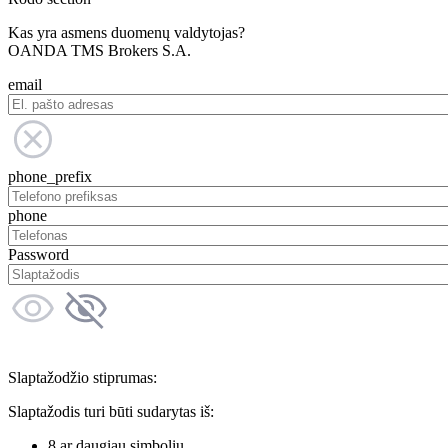
Kas yra asmens duomenų valdytojas?
OANDA TMS Brokers S.A.
email
phone_prefix
phone
Password
Slaptažodžio stiprumas:
Slaptažodis turi būti sudarytas iš:
8 ar daugiau simbolių