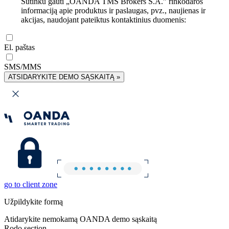
Sutinku gauti „OANDA TMS Brokers S.A.” rinkodaros
informaciją apie produktus ir paslaugas, pvz., naujienas ir
akcijas, naudojant pateiktus kontaktinius duomenis:
El. paštas
SMS/MMS
ATSIDARYKITE DEMO SĄSKAITĄ »
go to client zone
Užpildykite formą
Atidarykite nemokamą OANDA demo sąskaitą
Rodo section