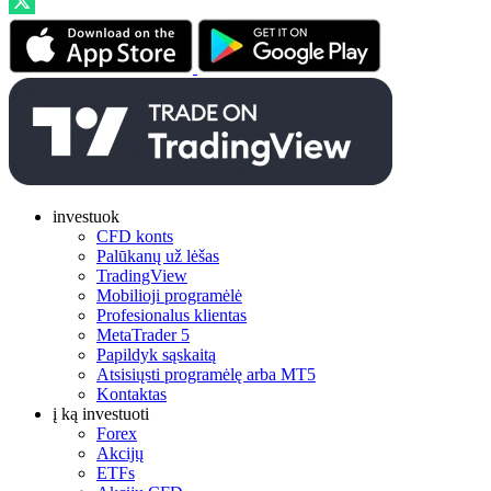
investuok
CFD konts
Palūkanų už lėšas
TradingView
Mobilioji programėlė
Profesionalus klientas
MetaTrader 5
Papildyk sąskaitą
Atsisiųsti programėlę arba MT5
Kontaktas
į ką investuoti
Forex
Akcijų
ETFs