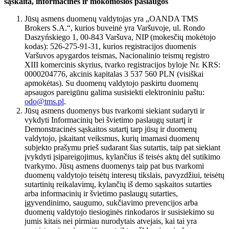
sąskaita, informacinės ir mokomosios paslaugos
Jūsų asmens duomenų valdytojas yra „OANDA TMS
Brokers S.A.“, kurios buveinė yra Varšuvoje, ul. Rondo
Daszyńskiego 1, 00-843 Varšuva, NIP (mokesčių mokėtojo
kodas): 526-275-91-31, kurios registracijos duomenis
Varšuvos apygardos teismas, Nacionalinio teismų registro
XIII komercinis skyrius, tvarko registracijos byloje Nr. KRS:
0000204776, akcinis kapitalas 3 537 560 PLN (visiškai
apmokėtas). Su duomenų valdytojo paskirtu duomenų
apsaugos pareigūnu galima susisiekti elektroniniu paštu:
odo@tms.pl
.
Jūsų asmens duomenys bus tvarkomi siekiant sudaryti ir
vykdyti Informacinių bei švietimo paslaugų sutartį ir
Demonstracinės sąskaitos sutartį tarp jūsų ir duomenų
valdytojo, įskaitant veiksmus, kurių imamasi duomenų
subjekto prašymu prieš sudarant šias sutartis, taip pat siekiant
įvykdyti įsipareigojimus, kylančius iš teisės aktų dėl sutikimo
tvarkymo. Jūsų asmens duomenys taip pat bus tvarkomi
duomenų valdytojo teisėtų interesų tikslais, pavyzdžiui, teisėtų
sutartinių reikalavimų, kylančių iš demo sąskaitos sutarties
arba informacinių ir švietimo paslaugų sutarties,
įgyvendinimo, saugumo, sukčiavimo prevencijos arba
duomenų valdytojo tiesioginės rinkodaros ir susisiekimo su
jumis kitais nei pirmiau nurodytais atvejais, kai tai yra