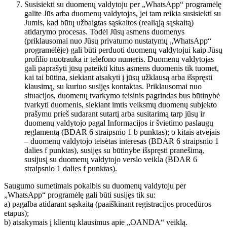
Susisiekti su duomenų valdytoju per „WhatsApp“ programėlę
galite Jūs arba duomenų valdytojas, jei tam reikia susisiekti su
Jumis, kad būtų užbaigtas sąskaitos (realiąją sąskaitą)
atidarymo procesas. Todėl Jūsų asmens duomenys
(priklausomai nuo Jūsų privatumo nustatymų „WhatsApp“
programėlėje) gali būti perduoti duomenų valdytojui kaip Jūsų
profilio nuotrauka ir telefono numeris. Duomenų valdytojas
gali paprašyti jūsų pateikti kitus asmens duomenis tik tuomet,
kai tai būtina, siekiant atsakyti į jūsų užklausą arba išspręsti
klausimą, su kuriuo susijęs kontaktas. Priklausomai nuo
situacijos, duomenų tvarkymo teisinis pagrindas bus būtinybė
tvarkyti duomenis, siekiant imtis veiksmų duomenų subjekto
prašymu prieš sudarant sutartį arba susitarimą tarp jūsų ir
duomenų valdytojo pagal Informacijos ir švietimo paslaugų
reglamentą (BDAR 6 straipsnio 1 b punktas); o kitais atvejais
– duomenų valdytojo teisėtas interesas (BDAR 6 straipsnio 1
dalies f punktas), susijęs su būtinybe išspręsti pranešimą,
susijusį su duomenų valdytojo verslo veikla (BDAR 6
straipsnio 1 dalies f punktas).
Saugumo sumetimais pokalbis su duomenų valdytoju per
„WhatsApp“ programėlę gali būti susijęs tik su:
a) pagalba atidarant sąskaitą (paaiškinant registracijos procedūros
etapus);
b) atsakymais į klientų klausimus apie „OANDA“ veiklą.