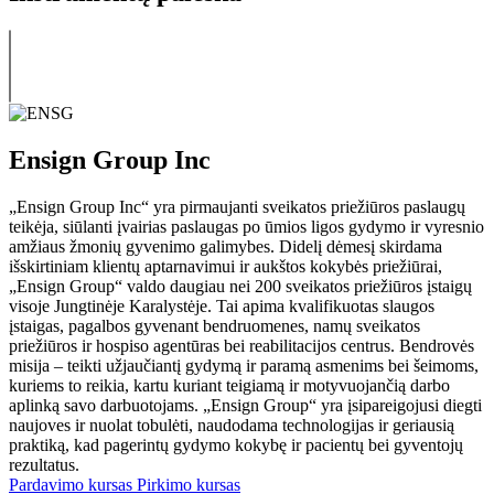
Ensign Group Inc
„Ensign Group Inc“ yra pirmaujanti sveikatos priežiūros paslaugų
teikėja, siūlanti įvairias paslaugas po ūmios ligos gydymo ir vyresnio
amžiaus žmonių gyvenimo galimybes. Didelį dėmesį skirdama
išskirtiniam klientų aptarnavimui ir aukštos kokybės priežiūrai,
„Ensign Group“ valdo daugiau nei 200 sveikatos priežiūros įstaigų
visoje Jungtinėje Karalystėje. Tai apima kvalifikuotas slaugos
įstaigas, pagalbos gyvenant bendruomenes, namų sveikatos
priežiūros ir hospiso agentūras bei reabilitacijos centrus. Bendrovės
misija – teikti užjaučiantį gydymą ir paramą asmenims bei šeimoms,
kuriems to reikia, kartu kuriant teigiamą ir motyvuojančią darbo
aplinką savo darbuotojams. „Ensign Group“ yra įsipareigojusi diegti
naujoves ir nuolat tobulėti, naudodama technologijas ir geriausią
praktiką, kad pagerintų gydymo kokybę ir pacientų bei gyventojų
rezultatus.
Pardavimo kursas
Pirkimo kursas