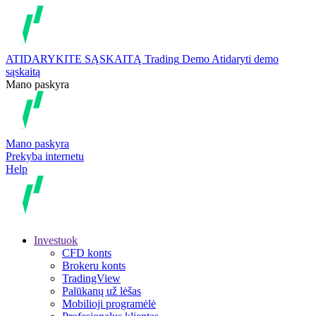
ATIDARYKITE SĄSKAITĄ
Trading
Demo
Atidaryti demo
sąskaitą
Mano paskyra
Mano paskyra
Prekyba internetu
Help
Investuok
CFD konts
Brokeru konts
TradingView
Palūkanų už lėšas
Mobilioji programėlė