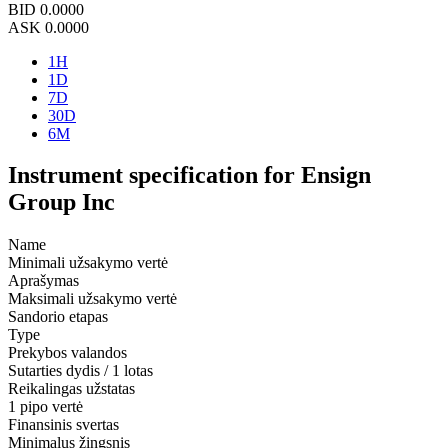
BID
0.0000
ASK
0.0000
1H
1D
7D
30D
6M
Instrument specification for Ensign
Group Inc
Name
Minimali užsakymo vertė
Aprašymas
Maksimali užsakymo vertė
Sandorio etapas
Type
Prekybos valandos
Sutarties dydis / 1 lotas
Reikalingas užstatas
1 pipo vertė
Finansinis svertas
Minimalus žingsnis