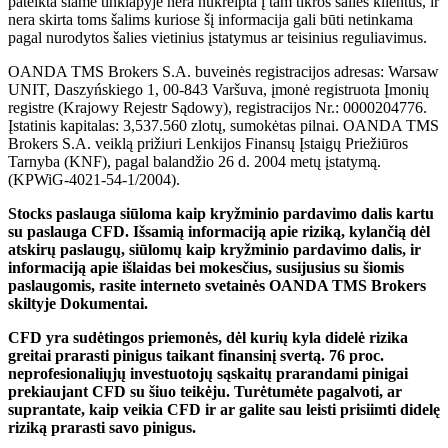
pateikta šiame tinklapyje nera nukreipta į tam tikros šalies klientus, ir
nera skirta toms šalims kuriose šį informacija gali būti netinkama
pagal nurodytos šalies vietinius įstatymus ar teisinius reguliavimus.
OANDA TMS Brokers S.A. buveinės registracijos adresas: Warsaw
UNIT, Daszyńskiego 1, 00-843 Varšuva, įmonė registruota Įmonių
registre (Krajowy Rejestr Sądowy), registracijos Nr.: 0000204776.
Įstatinis kapitalas: 3,537.560 zlotų, sumokėtas pilnai. OANDA TMS
Brokers S.A. veiklą prižiuri Lenkijos Finansų Įstaigų Priežiūros
Tarnyba (KNF), pagal balandžio 26 d. 2004 metų įstatymą.
(KPWiG-4021-54-1/2004).
Stocks paslauga siūloma kaip kryžminio pardavimo dalis kartu
su paslauga CFD. Išsamią informaciją apie riziką, kylančią dėl
atskirų paslaugų, siūlomų kaip kryžminio pardavimo dalis, ir
informaciją apie išlaidas bei mokesčius, susijusius su šiomis
paslaugomis, rasite interneto svetainės OANDA TMS Brokers
skiltyje Dokumentai.
CFD yra sudėtingos priemonės, dėl kurių kyla didelė rizika
greitai prarasti pinigus taikant finansinį svertą. 76 proc.
neprofesionaliųjų investuotojų sąskaitų prarandami pinigai
prekiaujant CFD su šiuo teikėju. Turėtumėte pagalvoti, ar
suprantate, kaip veikia CFD ir ar galite sau leisti prisiimti didelę
riziką prarasti savo pinigus.