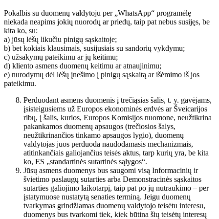
Pokalbis su duomenų valdytoju per „WhatsApp“ programėlę
niekada neapims jokių nuorodų ar priedų, taip pat nebus susijęs, be
kita ko, su:
a) jūsų lėšų likučiu pinigų sąskaitoje;
b) bet kokiais klausimais, susijusiais su sandorių vykdymu;
c) užsakymų pateikimu ar jų keitimu;
d) kliento asmens duomenų keitimu ar atnaujinimu;
e) nurodymų dėl lėšų įnešimo į pinigų sąskaitą ar išėmimo iš jos
pateikimu.
Perduodant asmens duomenis į trečiąsias šalis, t. y. gavėjams,
įsisteigusiems už Europos ekonominės erdvės ar Šveicarijos
ribų, į šalis, kurios, Europos Komisijos nuomone, neužtikrina
pakankamos duomenų apsaugos (trečiosios šalys,
neužtikrinančios tinkamo apsaugos lygio), duomenų
valdytojas juos perduoda naudodamasis mechanizmais,
atitinkančiais galiojančius teisės aktus, tarp kurių yra, be kita
ko, ES „standartinės sutartinės sąlygos“.
Jūsų asmens duomenys bus saugomi visą Informacinių ir
švietimo paslaugų sutarties arba Demonstracinės sąskaitos
sutarties galiojimo laikotarpį, taip pat po jų nutraukimo – per
įstatymuose nustatytą senaties terminą. Jeigu duomenų
tvarkymas grindžiamas duomenų valdytojo teisėtu interesu,
duomenys bus tvarkomi tiek, kiek būtina šių teisėtų interesų