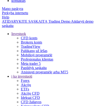
kontaktas
Mano paskyra
Prekyba internetu
Help
ATIDARYKITE SĄSKAITĄ
Trading
Demo
Atidaryti demo
sąskaitą
Investuok
CFD konts
Brokeru konts
TradingView
Palūkanų už lėšas
Mobilioji programėlė
Profesionalus klientas
Meta trader 5
Papildyk sąskaitą
Atsisiųsti programėlę arba MT5
į ką investuoti
Forex
Akcijų
ETFs
Akcijų CFD
Ideksai CFD
CFD žaliavos