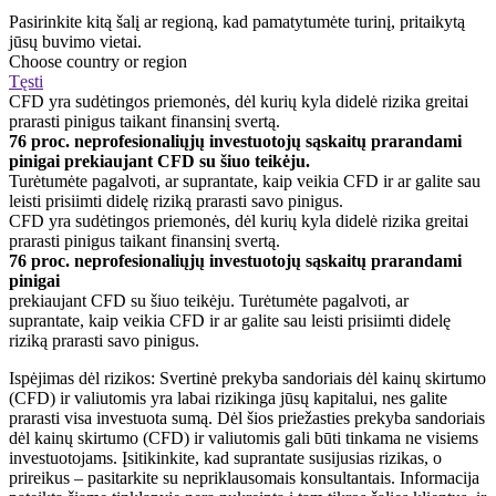
Pasirinkite kitą šalį ar regioną, kad pamatytumėte turinį, pritaikytą
jūsų buvimo vietai.
Choose country or region
Tęsti
CFD yra sudėtingos priemonės, dėl kurių kyla didelė rizika greitai
prarasti pinigus taikant finansinį svertą.
76 proc. neprofesionaliųjų investuotojų sąskaitų prarandami
pinigai prekiaujant CFD su šiuo teikėju.
Turėtumėte pagalvoti, ar suprantate, kaip veikia CFD ir ar galite sau
leisti prisiimti didelę riziką prarasti savo pinigus.
CFD yra sudėtingos priemonės, dėl kurių kyla didelė rizika greitai
prarasti pinigus taikant finansinį svertą.
76 proc. neprofesionaliųjų investuotojų sąskaitų prarandami
pinigai
prekiaujant CFD su šiuo teikėju. Turėtumėte pagalvoti, ar
suprantate, kaip veikia CFD ir ar galite sau leisti prisiimti didelę
riziką prarasti savo pinigus.
Ispėjimas dėl rizikos: Svertinė prekyba sandoriais dėl kainų skirtumo
(CFD) ir valiutomis yra labai rizikinga jūsų kapitalui, nes galite
prarasti visa investuota sumą. Dėl šios priežasties prekyba sandoriais
dėl kainų skirtumo (CFD) ir valiutomis gali būti tinkama ne visiems
investuotojams. Įsitikinkite, kad suprantate susijusias rizikas, o
prireikus – pasitarkite su nepriklausomais konsultantais. Informacija