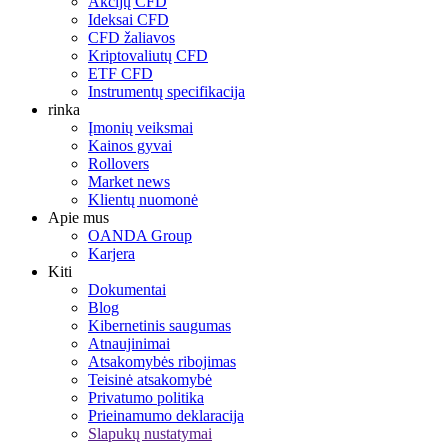
Akcijų CFD
Ideksai CFD
CFD žaliavos
Kriptovaliutų CFD
ETF CFD
Instrumentų specifikacija
rinka
Įmonių veiksmai
Kainos gyvai
Rollovers
Market news
Klientų nuomonė
Apie mus
OANDA Group
Karjera
Kiti
Dokumentai
Blog
Kibernetinis saugumas
Atnaujinimai
Atsakomybės ribojimas
Teisinė atsakomybė
Privatumo politika
Prieinamumo deklaracija
Slapukų nustatymai