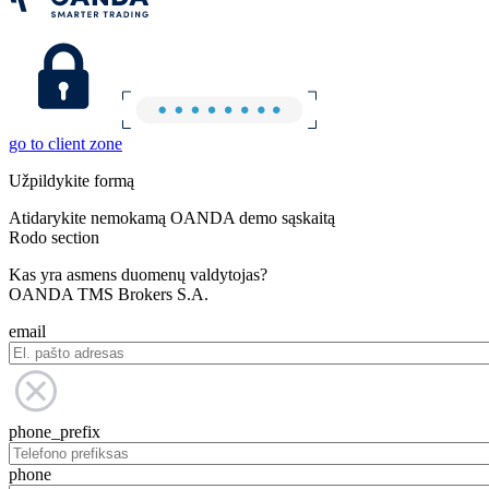
go to client zone
Užpildykite formą
Atidarykite nemokamą OANDA demo sąskaitą
Rodo section
Kas yra asmens duomenų valdytojas?
OANDA TMS Brokers S.A.
email
phone_prefix
phone