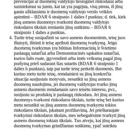
prevencijai ar duomenų valdytojo tiesioginei rinkodarai arba
susisiekimui su jumis, kai tai yra pagrįsta, visų pirma, iš jūsų
gautu užklausimu ir duomenų valdytojo verslo veiklos
apimtimi – BDAR 6 straipsnio 1 dalies f punktas; d. tiek, kiek
jūsų asmens duomenys tvarkomi duomenų valdytojo
rinkodaros tikslais remiantis jūsų sutikimu – BDAR 6
straipsnio 1 dalies a punktas.
Turite teisę susipažinti su savo asmens duomenimis, teisę juos
ištaisyti, ištrinti ir teisę apriboti duomenų tvarkymą. Jeigu
duomenų tvarkymas yra būtinas Informacinių ir švietimo
paslaugų sutarčiai arba Demonstracinės sąskaitos sutarčiai,
kurios šalis esate, įgyvendinti arba imtis veiksmų pagal jūsų
prašymą prieš sudarant šias sutartis (BDAR 6 straipsnio 1
dalies b punktas), taip pat turite teisę perkelti duomenis. Bet
kuriuo metu turite teisę, remdamiesi su jūsų konkrečia
situacija susijusiais motyvais, nesutikti su jūsų asmens
duomenų naudojimu, jei duomenų valdytojas tvarko jūsų
asmens duomenis remdamasis savo teisėtu interesu, pvz.,
susijusiu su produktų ir paslaugų rinkodara. Jei jūsų asmens
duomenys tvarkomi rinkodaros tikslais, turite teisę bet kuriuo
metu nesutikti su jūsų asmens duomenų tvarkymu tokios
rinkodaros tikslais, įskaitant profiliavimą. Jei prieštaraujate
tvarkymui rinkodaros tikslais, mes nebegalėsime tvarkyti jūsų
asmens duomenų tokiais tikslais. Tuo atveju, kai jūsų asmens
duomenų tvarkymas grindžiamas sutikimu, ypač suteiktu