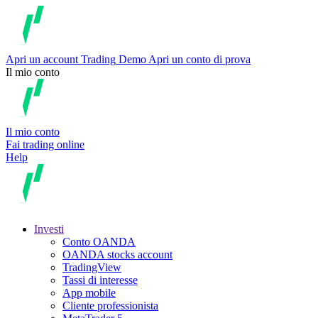
Apri un account
Trading
Demo
Apri un conto di prova
Il mio conto
Il mio conto
Fai trading online
Help
Investi
Conto OANDA
OANDA stocks account
TradingView
Tassi di interesse
App mobile
Cliente professionista