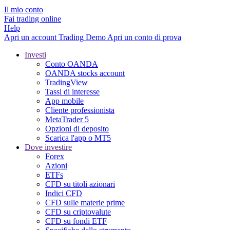
Il mio conto
Fai trading online
Help
Apri un account
Trading
Demo
Apri un conto di prova
Investi
Conto OANDA
OANDA stocks account
TradingView
Tassi di interesse
App mobile
Cliente professionista
MetaTrader 5
Opzioni di deposito
Scarica l'app o MT5
Dove investire
Forex
Azioni
ETFs
CFD su titoli azionari
Indici CFD
CFD sulle materie prime
CFD su criptovalute
CFD su fondi ETF