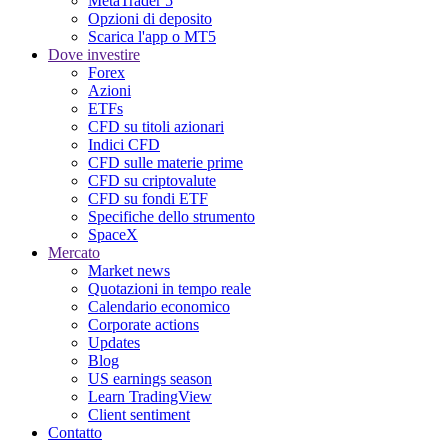
MetaTrader 5
Opzioni di deposito
Scarica l'app o MT5
Dove investire
Forex
Azioni
ETFs
CFD su titoli azionari
Indici CFD
CFD sulle materie prime
CFD su criptovalute
CFD su fondi ETF
Specifiche dello strumento
SpaceX
Mercato
Market news
Quotazioni in tempo reale
Calendario economico
Corporate actions
Updates
Blog
US earnings season
Learn TradingView
Client sentiment
Contatto