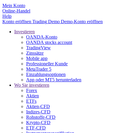
Mein Konto
Online-Handel
Help
Konto eröffnen
Trading
Demo
Demo-Konto eröffnen
Investieren
OANDA-Konto
OANDA stocks account
TradingView
Zinssätze
Mobile app
Professioneller Kunde
MetaTrader 5
Einzahlungsoptionen
App oder MT5 herunterladen
Wo Sie investieren
Forex
Aktien
ETFs
Aktien-CFD
Indizes-CFD
Rohstoffe-CFD
Krypto-CFD
ETF-CFD