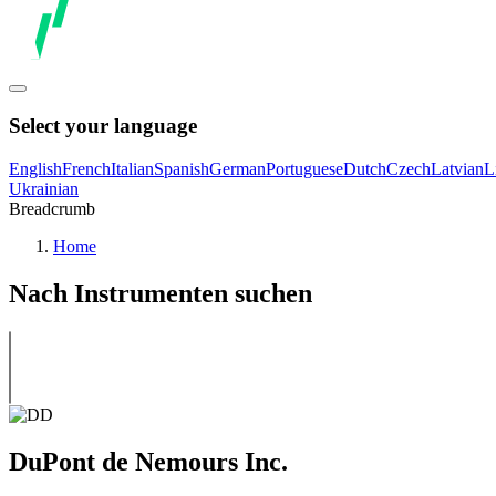
Select your language
English
French
Italian
Spanish
German
Portuguese
Dutch
Czech
Latvian
L
Ukrainian
Breadcrumb
Home
Nach Instrumenten suchen
DuPont de Nemours Inc.