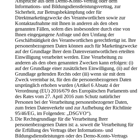
Ansprüche aus dem Demo-Konto-Vertrag oder dem
Informations- und Bildungsdienstleistungsvertrag, zur
Sicherheit, zur Betrugsbekämpfung oder für
Direktmarketingzwecke des Verantwortlichen sowie zur
Kontaktaufnahme mit Ihnen in anderen als den oben
genannten Fällen, sofern dies insbesondere durch eine von
Ihnen eingegangene Anfrage und den Umfang der
Geschäftstätigkeit des Verantwortlichen gerechtfertigt ist. Ihre
personenbezogenen Daten können auch für Marketingzwecke
auf der Grundlage Ihrer dem Datenverantwortlichen erteilten
Einwilligung verarbeitet werden. Eine Verarbeitung zu
anderen als den oben genannten Zwecken kann erfolgen: (i)
auf der Grundlage einer zusätzlichen Einwilligung, (ii) auf der
Grundlage geltenden Rechts oder (iii) wenn sie mit dem
Zweck vereinbar ist, für den die personenbezogenen Daten
ursprünglich erhoben wurden (Artikel 6 Absatz 4 der
Verordnung (EU) 2016/679 des Europäischen Parlaments und
des Rates vom 27. April 2016 zum Schutz natürlicher
Personen bei der Verarbeitung personenbezogener Daten,
zum freien Datenverkehr und zur Aufhebung der Richtlinie
95/46/EG, im Folgenden: „DSGVO“).
Die Rechtsgrundlage für die Verarbeitung Ihrer
personenbezogenen Daten ist: a. soweit die Verarbeitung für
die Erfüllung des Vertrags über Informations- und
Bildungsdienstleistungen oder des Demo-Konto-Vertrags