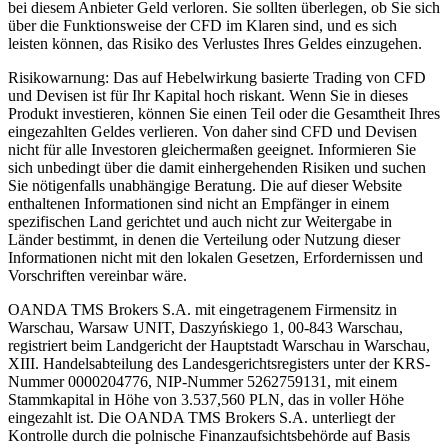
bei diesem Anbieter Geld verloren. Sie sollten überlegen, ob Sie sich
über die Funktionsweise der CFD im Klaren sind, und es sich
leisten können, das Risiko des Verlustes Ihres Geldes einzugehen.
Risikowarnung: Das auf Hebelwirkung basierte Trading von CFD
und Devisen ist für Ihr Kapital hoch riskant. Wenn Sie in dieses
Produkt investieren, können Sie einen Teil oder die Gesamtheit Ihres
eingezahlten Geldes verlieren. Von daher sind CFD und Devisen
nicht für alle Investoren gleichermaßen geeignet. Informieren Sie
sich unbedingt über die damit einhergehenden Risiken und suchen
Sie nötigenfalls unabhängige Beratung. Die auf dieser Website
enthaltenen Informationen sind nicht an Empfänger in einem
spezifischen Land gerichtet und auch nicht zur Weitergabe in
Länder bestimmt, in denen die Verteilung oder Nutzung dieser
Informationen nicht mit den lokalen Gesetzen, Erfordernissen und
Vorschriften vereinbar wäre.
OANDA TMS Brokers S.A. mit eingetragenem Firmensitz in
Warschau, Warsaw UNIT, Daszyńskiego 1, 00-843 Warschau,
registriert beim Landgericht der Hauptstadt Warschau in Warschau,
XIII. Handelsabteilung des Landesgerichtsregisters unter der KRS-
Nummer 0000204776, NIP-Nummer 5262759131, mit einem
Stammkapital in Höhe von 3.537,560 PLN, das in voller Höhe
eingezahlt ist. Die OANDA TMS Brokers S.A. unterliegt der
Kontrolle durch die polnische Finanzaufsichtsbehörde auf Basis