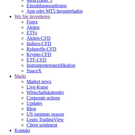
MetaTrader 5
Einzahlungsoptionen
App oder MT5 herunterladen
Wo Sie investieren
Forex
Aktien
ETFs
Aktien-CFD
Indizes-CFD
Rohstoffe-CFD
Krypto-CFD
ETF-CFD
Instrumentenspezifikation
SpaceX
Markt
Market news
Live-Kurse
Wirtschaftskalender
Corporate actions
Updates
Blog
US earnings season
Learn TradingView
Client sentiment
Kontakt