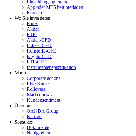
Einzahlungsoptionen
App oder MT5 herunterladen
Kontakt
Wo Sie investieren
Forex
Aktien
ETFs
Aktien-CFD
Indizes-CFD
Rohstoffe-CFD
Krypto-CFD
ETF-CFD
Instrumentenspezifikation
Markt
Corporate actions
Live-Kurse
Rollovers
Market news
Kundensentiment
Über uns
OANDA Group
Karriere
Sonstiges
Dokumente
Neuigkeiten