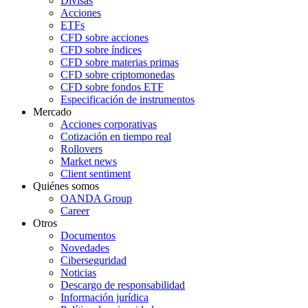
Divisas
Acciones
ETFs
CFD sobre acciones
CFD sobre índices
CFD sobre materias primas
CFD sobre criptomonedas
CFD sobre fondos ETF
Especificación de instrumentos
Mercado
Acciones corporativas
Cotización en tiempo real
Rollovers
Market news
Client sentiment
Quiénes somos
OANDA Group
Career
Otros
Documentos
Novedades
Ciberseguridad
Noticias
Descargo de responsabilidad
Información jurídica