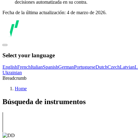
decisiones automatizada en su contra.
Fecha de la última actualización: 4 de marzo de 2026.
Select your language
English
French
Italian
Spanish
German
Portuguese
Dutch
Czech
Latvian
L
Ukrainian
Breadcrumb
Home
Búsqueda de instrumentos