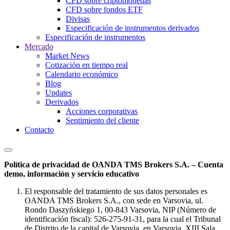
CFD sobre criptomonedas
CFD sobre fondos ETF
Divisas
Especificación de instrumentos derivados
Especificación de instrumentos
Mercado
Market News
Cotización en tiempo real
Calendario económico
Blog
Updates
Derivados
Acciones corporativas
Sentimiento del cliente
Contacto
Política de privacidad de OANDA TMS Brokers S.A. – Cuenta
demo, información y servicio educativo
El responsable del tratamiento de sus datos personales es
OANDA TMS Brokers S.A., con sede en Varsovia, ul.
Rondo Daszyńskiego 1, 00-843 Varsovia, NIP (Número de
identificación fiscal): 526-275-91-31, para la cual el Tribunal
de Distrito de la capital de Varsovia, en Varsovia, XIII Sala