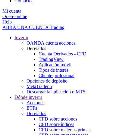
Contacto
Mi cuenta
Opere online
Help
ABRA UNA CUENTA
Trading
Invertir
OANDA cuenta acciones
Derivados
Cuenta Derivados - CFD
TradingView
Aplicación móvil
Tipos de interés
Cliente profesional
Opciones de depósito
MetaTrader 5
Descargar la aplicación o MT5
Dónde invertir
Acciones
ETFs
Derivados
CFD sobre acciones
CFD sobre índices
CFD sobre materias primas