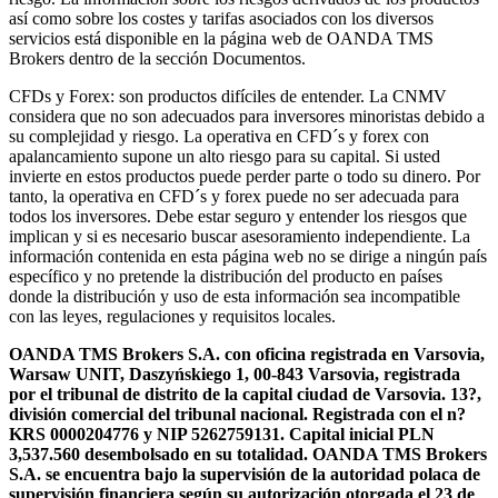
así como sobre los costes y tarifas asociados con los diversos
servicios está disponible en la página web de OANDA TMS
Brokers dentro de la sección Documentos.
CFDs y Forex: son productos difíciles de entender. La CNMV
considera que no son adecuados para inversores minoristas debido a
su complejidad y riesgo. La operativa en CFD´s y forex con
apalancamiento supone un alto riesgo para su capital. Si usted
invierte en estos productos puede perder parte o todo su dinero. Por
tanto, la operativa en CFD´s y forex puede no ser adecuada para
todos los inversores. Debe estar seguro y entender los riesgos que
implican y si es necesario buscar asesoramiento independiente. La
información contenida en esta página web no se dirige a ningún país
específico y no pretende la distribución del producto en países
donde la distribución y uso de esta información sea incompatible
con las leyes, regulaciones y requisitos locales.
OANDA TMS Brokers S.A. con oficina registrada en Varsovia,
Warsaw UNIT, Daszyńskiego 1, 00-843 Varsovia, registrada
por el tribunal de distrito de la capital ciudad de Varsovia. 13?,
división comercial del tribunal nacional. Registrada con el n?
KRS 0000204776 y NIP 5262759131. Capital inicial PLN
3,537.560 desembolsado en su totalidad. OANDA TMS Brokers
S.A. se encuentra bajo la supervisión de la autoridad polaca de
supervisión financiera según su autorización otorgada el 23 de