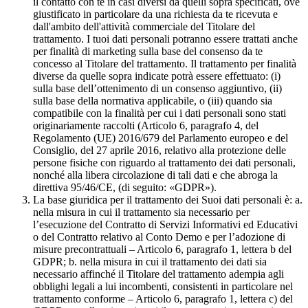
il contatto con te in casi diversi da quelli sopra specificati, ove
giustificato in particolare da una richiesta da te ricevuta e
dall'ambito dell'attività commerciale del Titolare del
trattamento. I tuoi dati personali potranno essere trattati anche
per finalità di marketing sulla base del consenso da te
concesso al Titolare del trattamento. Il trattamento per finalità
diverse da quelle sopra indicate potrà essere effettuato: (i)
sulla base dell’ottenimento di un consenso aggiuntivo, (ii)
sulla base della normativa applicabile, o (iii) quando sia
compatibile con la finalità per cui i dati personali sono stati
originariamente raccolti (Articolo 6, paragrafo 4, del
Regolamento (UE) 2016/679 del Parlamento europeo e del
Consiglio, del 27 aprile 2016, relativo alla protezione delle
persone fisiche con riguardo al trattamento dei dati personali,
nonché alla libera circolazione di tali dati e che abroga la
direttiva 95/46/CE, (di seguito: «GDPR»).
La base giuridica per il trattamento dei Suoi dati personali è: a.
nella misura in cui il trattamento sia necessario per
l’esecuzione del Contratto di Servizi Informativi ed Educativi
o del Contratto relativo al Conto Demo e per l’adozione di
misure precontrattuali – Articolo 6, paragrafo 1, lettera b del
GDPR; b. nella misura in cui il trattamento dei dati sia
necessario affinché il Titolare del trattamento adempia agli
obblighi legali a lui incombenti, consistenti in particolare nel
trattamento conforme – Articolo 6, paragrafo 1, lettera c) del