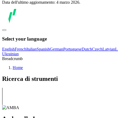
Data dell'ultimo aggiornamento: 4 marzo 2026.
Select your language
English
French
Italian
Spanish
German
Portuguese
Dutch
Czech
Latvian
L
Ukrainian
Breadcrumb
Home
Ricerca di strumenti