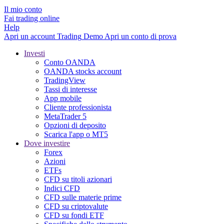
Il mio conto
Fai trading online
Help
Apri un account
Trading
Demo
Apri un conto di prova
Investi
Conto OANDA
OANDA stocks account
TradingView
Tassi di interesse
App mobile
Cliente professionista
MetaTrader 5
Opzioni di deposito
Scarica l'app o MT5
Dove investire
Forex
Azioni
ETFs
CFD su titoli azionari
Indici CFD
CFD sulle materie prime
CFD su criptovalute
CFD su fondi ETF