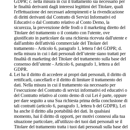
GDPR; c. nella misura in cui il trattamento sia necessario per
le finalità derivanti dagli interessi legittimi del Titolare, quali
l'effettuazione dei necessari adempimenti e la rivendicazione
di diritti derivanti dal Contratto di Servizi Informativi ed
Educativi o dal Contratto relativo al Conto Demo, la
sicurezza, la prevenzione delle frodi o il marketing diretto del
Titolare del trattamento o il contatto con l'utente, ove
giustificato in particolare da una richiesta ricevuta dall'utente e
dall'ambito dell'attività commerciale del Titolare del
trattamento - Articolo 6, paragrafo 1, lettera f del GDPR; d.
nella misura in cui i dati personali dell’utente siano trattati per
finalità di marketing del Titolare del trattamento sulla base del
consenso dell’utente - Articolo 6, paragrafo 1, lettera a del
GDPR.
Lei ha il diritto di accedere ai propri dati personali, il diritto di
rettificarli, cancellarli e il diritto di limitare il trattamento dei
dati. Nella misura in cui il trattamento sia necessario per
l’esecuzione del Contratto di servizi informativi ed educativi o
del Contratto relativo al conto demo di cui Lei è parte, oppure
per dare seguito a una Sua richiesta prima della conclusione di
tali contratti (articolo 6, paragrafo 1, lettera b del GDPR), Lei
ha anche il diritto alla portabilità dei dati. In qualsiasi
momento, hai il diritto di opporti, per motivi connessi alla tua
situazione particolare, all'utilizzo dei tuoi dati personali se il
Titolare del trattamento tratta i tuoi dati personali sulla base del