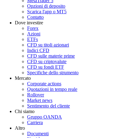
MetaTrader 5
Opzioni di deposito
Scarica l'app o MT5
Contatto
Dove investire
Forex
Azioni
ETFs
CFD su titoli azionari
Indici CFD
CFD sulle materie prime
CFD su criptovalute
CFD su fondi ETF
Specifiche dello strumento
Mercato
Corporate actions
Quotazioni in tempo reale
Rollover
Market news
Sentimento del cliente
Chi siamo
Gruppo OANDA
Carriera
Altro
Documenti