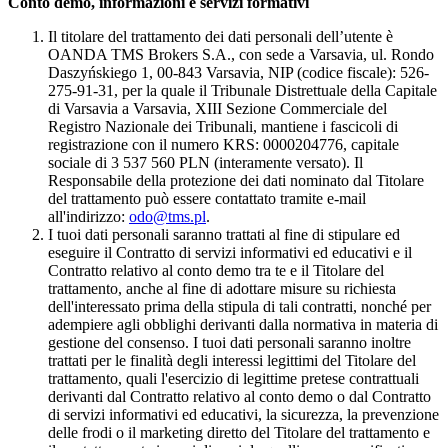
Conto demo, informazioni e servizi formativi
Il titolare del trattamento dei dati personali dell’utente è
OANDA TMS Brokers S.A., con sede a Varsavia, ul. Rondo
Daszyńskiego 1, 00-843 Varsavia, NIP (codice fiscale): 526-
275-91-31, per la quale il Tribunale Distrettuale della Capitale
di Varsavia a Varsavia, XIII Sezione Commerciale del
Registro Nazionale dei Tribunali, mantiene i fascicoli di
registrazione con il numero KRS: 0000204776, capitale
sociale di 3 537 560 PLN (interamente versato). Il
Responsabile della protezione dei dati nominato dal Titolare
del trattamento può essere contattato tramite e-mail
all'indirizzo:
odo@tms.pl
.
I tuoi dati personali saranno trattati al fine di stipulare ed
eseguire il Contratto di servizi informativi ed educativi e il
Contratto relativo al conto demo tra te e il Titolare del
trattamento, anche al fine di adottare misure su richiesta
dell'interessato prima della stipula di tali contratti, nonché per
adempiere agli obblighi derivanti dalla normativa in materia di
gestione del consenso. I tuoi dati personali saranno inoltre
trattati per le finalità degli interessi legittimi del Titolare del
trattamento, quali l'esercizio di legittime pretese contrattuali
derivanti dal Contratto relativo al conto demo o dal Contratto
di servizi informativi ed educativi, la sicurezza, la prevenzione
delle frodi o il marketing diretto del Titolare del trattamento e