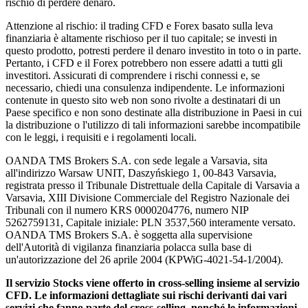
rischio di perdere denaro.
Attenzione al rischio: il trading CFD e Forex basato sulla leva
finanziaria è altamente rischioso per il tuo capitale; se investi in
questo prodotto, potresti perdere il denaro investito in toto o in parte.
Pertanto, i CFD e il Forex potrebbero non essere adatti a tutti gli
investitori. Assicurati di comprendere i rischi connessi e, se
necessario, chiedi una consulenza indipendente. Le informazioni
contenute in questo sito web non sono rivolte a destinatari di un
Paese specifico e non sono destinate alla distribuzione in Paesi in cui
la distribuzione o l'utilizzo di tali informazioni sarebbe incompatibile
con le leggi, i requisiti e i regolamenti locali.
OANDA TMS Brokers S.A. con sede legale a Varsavia, sita
all'indirizzo Warsaw UNIT, Daszyńskiego 1, 00-843 Varsavia,
registrata presso il Tribunale Distrettuale della Capitale di Varsavia a
Varsavia, XIII Divisione Commerciale del Registro Nazionale dei
Tribunali con il numero KRS 0000204776, numero NIP
5262759131, Capitale iniziale: PLN 3537,560 interamente versato.
OANDA TMS Brokers S.A. è soggetta alla supervisione
dell'Autorità di vigilanza finanziaria polacca sulla base di
un'autorizzazione del 26 aprile 2004 (KPWiG-4021-54-1/2004).
Il servizio Stocks viene offerto in cross-selling insieme al servizio
CFD. Le informazioni dettagliate sui rischi derivanti dai vari
servizi che fanno parte del cross-selling, nonché le informazioni