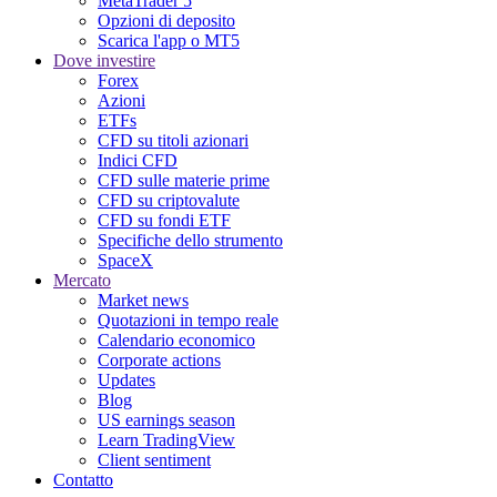
MetaTrader 5
Opzioni di deposito
Scarica l'app o MT5
Dove investire
Forex
Azioni
ETFs
CFD su titoli azionari
Indici CFD
CFD sulle materie prime
CFD su criptovalute
CFD su fondi ETF
Specifiche dello strumento
SpaceX
Mercato
Market news
Quotazioni in tempo reale
Calendario economico
Corporate actions
Updates
Blog
US earnings season
Learn TradingView
Client sentiment
Contatto