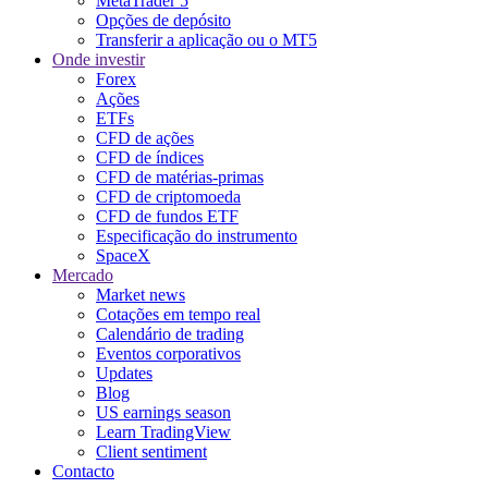
MetaTrader 5
Opções de depósito
Transferir a aplicação ou o MT5
Onde investir
Forex
Ações
ETFs
CFD de ações
CFD de índices
CFD de matérias-primas
CFD de criptomoeda
CFD de fundos ETF
Especificação do instrumento
SpaceX
Mercado
Market news
Cotações em tempo real
Calendário de trading
Eventos corporativos
Updates
Blog
US earnings season
Learn TradingView
Client sentiment
Contacto