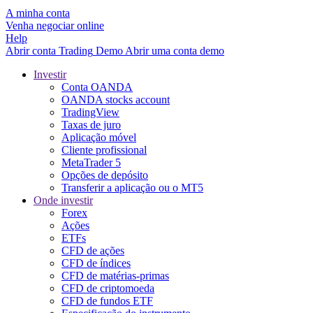
A minha conta
Venha negociar online
Help
Abrir conta
Trading
Demo
Abrir uma conta demo
Investir
Conta OANDA
OANDA stocks account
TradingView
Taxas de juro
Aplicação móvel
Cliente profissional
MetaTrader 5
Opções de depósito
Transferir a aplicação ou o MT5
Onde investir
Forex
Ações
ETFs
CFD de ações
CFD de índices
CFD de matérias-primas
CFD de criptomoeda
CFD de fundos ETF