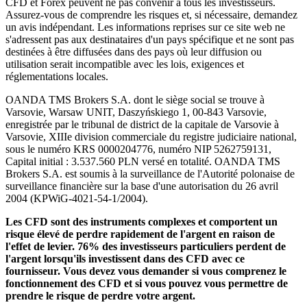
CFD et Forex peuvent ne pas convenir à tous les investisseurs.
Assurez-vous de comprendre les risques et, si nécessaire, demandez
un avis indépendant. Les informations reprises sur ce site web ne
s'adressent pas aux destinataires d'un pays spécifique et ne sont pas
destinées à être diffusées dans des pays où leur diffusion ou
utilisation serait incompatible avec les lois, exigences et
réglementations locales.
OANDA TMS Brokers S.A. dont le siège social se trouve à
Varsovie, Warsaw UNIT, Daszyńskiego 1, 00-843 Varsovie,
enregistrée par le tribunal de district de la capitale de Varsovie à
Varsovie, XIIIe division commerciale du registre judiciaire national,
sous le numéro KRS 0000204776, numéro NIP 5262759131,
Capital initial : 3.537.560 PLN versé en totalité. OANDA TMS
Brokers S.A. est soumis à la surveillance de l'Autorité polonaise de
surveillance financière sur la base d'une autorisation du 26 avril
2004 (KPWiG-4021-54-1/2004).
Les CFD sont des instruments complexes et comportent un
risque élevé de perdre rapidement de l'argent en raison de
l'effet de levier. 76% des investisseurs particuliers perdent de
l'argent lorsqu'ils investissent dans des CFD avec ce
fournisseur. Vous devez vous demander si vous comprenez le
fonctionnement des CFD et si vous pouvez vous permettre de
prendre le risque de perdre votre argent.