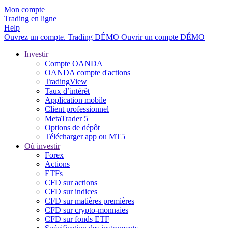
Mon compte
Trading en ligne
Help
Ouvrez un compte.
Trading
DÉMO
Ouvrir un compte DÉMO
Investir
Compte OANDA
OANDA compte d'actions
TradingView
Taux d’intérêt
Application mobile
Client professionnel
MetaTrader 5
Options de dépôt
Télécharger app ou MT5
Où investir
Forex
Actions
ETFs
CFD sur actions
CFD sur indices
CFD sur matières premières
CFD sur crypto-monnaies
CFD sur fonds ETF