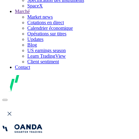
Spécification des instruments
SpaceX
Marché
Market news
Cotations en direct
Calendrier économique
Opérations sur titres
Updates
Blog
US earnings season
Learn TradingView
Client sentiment
Contact