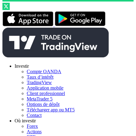
Investir
Compte OANDA
Taux d’intérêt
TradingView
Application mobile
Client professionnel
MetaTrader 5
Options de dépôt
Télécharger app ou MT5
Contact
Où investir
Forex
Actions