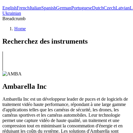
English
French
Italian
Spanish
German
Portuguese
Dutch
Czech
Latvian
L
Ukrainian
Breadcrumb
Home
Recherchez des instruments
Ambarella Inc
Ambarella Inc est un développeur leader de puces et de logiciels de
traitement vidéo haute performance, répondant à une large gamme
d'applications telles que les caméras de sécurité, les drones, les
caméras sportives et les caméras automobiles. Leur technologie
permet une capture vidéo de haute qualité, un traitement et une
compression tout en minimisant la consommation d'énergie et en
réduisant les coûts du système. Les solutions d'Ambarella sont