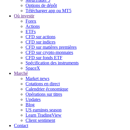
MetaTrader 5
Options de dépôt
Télécharger app ou MT5
Où investir
Forex
Actions
ETFs
CFD sur actions
CFD sur indices
CFD sur matières premières
CFD sur crypto-monnaies
CFD sur fonds ETF
Spécification des instruments
SpaceX
Marché
Market news
Cotations en direct
Calendrier économique
Opérations sur titres
Updates
Blog
US earnings season
Learn TradingView
Client sentiment
Contact