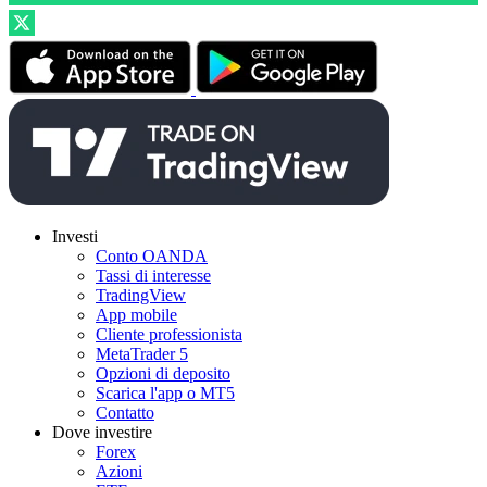
Investi
Conto OANDA
Tassi di interesse
TradingView
App mobile
Cliente professionista
MetaTrader 5
Opzioni di deposito
Scarica l'app o MT5
Contatto
Dove investire
Forex
Azioni