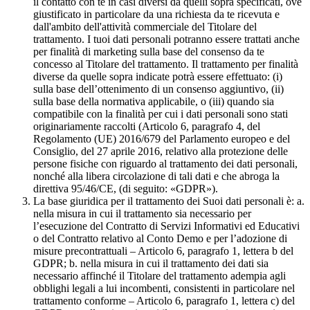
il contatto con te in casi diversi da quelli sopra specificati, ove
giustificato in particolare da una richiesta da te ricevuta e
dall'ambito dell'attività commerciale del Titolare del
trattamento. I tuoi dati personali potranno essere trattati anche
per finalità di marketing sulla base del consenso da te
concesso al Titolare del trattamento. Il trattamento per finalità
diverse da quelle sopra indicate potrà essere effettuato: (i)
sulla base dell’ottenimento di un consenso aggiuntivo, (ii)
sulla base della normativa applicabile, o (iii) quando sia
compatibile con la finalità per cui i dati personali sono stati
originariamente raccolti (Articolo 6, paragrafo 4, del
Regolamento (UE) 2016/679 del Parlamento europeo e del
Consiglio, del 27 aprile 2016, relativo alla protezione delle
persone fisiche con riguardo al trattamento dei dati personali,
nonché alla libera circolazione di tali dati e che abroga la
direttiva 95/46/CE, (di seguito: «GDPR»).
La base giuridica per il trattamento dei Suoi dati personali è: a.
nella misura in cui il trattamento sia necessario per
l’esecuzione del Contratto di Servizi Informativi ed Educativi
o del Contratto relativo al Conto Demo e per l’adozione di
misure precontrattuali – Articolo 6, paragrafo 1, lettera b del
GDPR; b. nella misura in cui il trattamento dei dati sia
necessario affinché il Titolare del trattamento adempia agli
obblighi legali a lui incombenti, consistenti in particolare nel
trattamento conforme – Articolo 6, paragrafo 1, lettera c) del