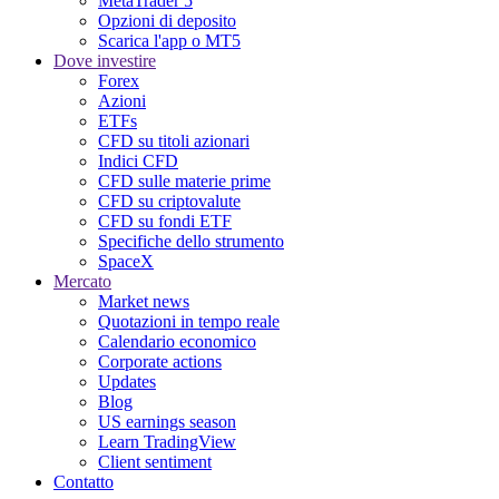
MetaTrader 5
Opzioni di deposito
Scarica l'app o MT5
Dove investire
Forex
Azioni
ETFs
CFD su titoli azionari
Indici CFD
CFD sulle materie prime
CFD su criptovalute
CFD su fondi ETF
Specifiche dello strumento
SpaceX
Mercato
Market news
Quotazioni in tempo reale
Calendario economico
Corporate actions
Updates
Blog
US earnings season
Learn TradingView
Client sentiment
Contatto