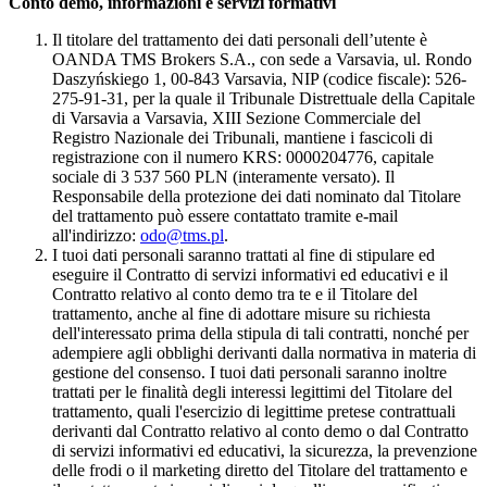
Conto demo, informazioni e servizi formativi
Il titolare del trattamento dei dati personali dell’utente è
OANDA TMS Brokers S.A., con sede a Varsavia, ul. Rondo
Daszyńskiego 1, 00-843 Varsavia, NIP (codice fiscale): 526-
275-91-31, per la quale il Tribunale Distrettuale della Capitale
di Varsavia a Varsavia, XIII Sezione Commerciale del
Registro Nazionale dei Tribunali, mantiene i fascicoli di
registrazione con il numero KRS: 0000204776, capitale
sociale di 3 537 560 PLN (interamente versato). Il
Responsabile della protezione dei dati nominato dal Titolare
del trattamento può essere contattato tramite e-mail
all'indirizzo:
odo@tms.pl
.
I tuoi dati personali saranno trattati al fine di stipulare ed
eseguire il Contratto di servizi informativi ed educativi e il
Contratto relativo al conto demo tra te e il Titolare del
trattamento, anche al fine di adottare misure su richiesta
dell'interessato prima della stipula di tali contratti, nonché per
adempiere agli obblighi derivanti dalla normativa in materia di
gestione del consenso. I tuoi dati personali saranno inoltre
trattati per le finalità degli interessi legittimi del Titolare del
trattamento, quali l'esercizio di legittime pretese contrattuali
derivanti dal Contratto relativo al conto demo o dal Contratto
di servizi informativi ed educativi, la sicurezza, la prevenzione
delle frodi o il marketing diretto del Titolare del trattamento e