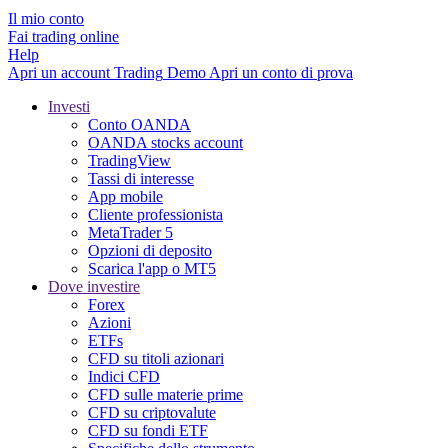
Il mio conto
Fai trading online
Help
Apri un account
Trading
Demo
Apri un conto di prova
Investi
Conto OANDA
OANDA stocks account
TradingView
Tassi di interesse
App mobile
Cliente professionista
MetaTrader 5
Opzioni di deposito
Scarica l'app o MT5
Dove investire
Forex
Azioni
ETFs
CFD su titoli azionari
Indici CFD
CFD sulle materie prime
CFD su criptovalute
CFD su fondi ETF