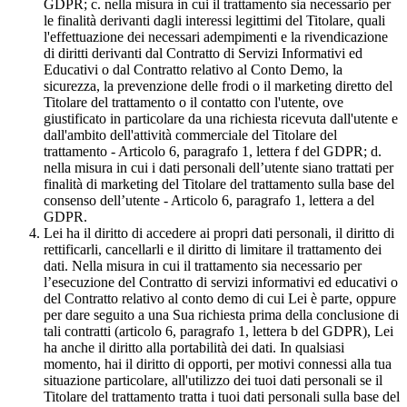
GDPR; c. nella misura in cui il trattamento sia necessario per
le finalità derivanti dagli interessi legittimi del Titolare, quali
l'effettuazione dei necessari adempimenti e la rivendicazione
di diritti derivanti dal Contratto di Servizi Informativi ed
Educativi o dal Contratto relativo al Conto Demo, la
sicurezza, la prevenzione delle frodi o il marketing diretto del
Titolare del trattamento o il contatto con l'utente, ove
giustificato in particolare da una richiesta ricevuta dall'utente e
dall'ambito dell'attività commerciale del Titolare del
trattamento - Articolo 6, paragrafo 1, lettera f del GDPR; d.
nella misura in cui i dati personali dell’utente siano trattati per
finalità di marketing del Titolare del trattamento sulla base del
consenso dell’utente - Articolo 6, paragrafo 1, lettera a del
GDPR.
Lei ha il diritto di accedere ai propri dati personali, il diritto di
rettificarli, cancellarli e il diritto di limitare il trattamento dei
dati. Nella misura in cui il trattamento sia necessario per
l’esecuzione del Contratto di servizi informativi ed educativi o
del Contratto relativo al conto demo di cui Lei è parte, oppure
per dare seguito a una Sua richiesta prima della conclusione di
tali contratti (articolo 6, paragrafo 1, lettera b del GDPR), Lei
ha anche il diritto alla portabilità dei dati. In qualsiasi
momento, hai il diritto di opporti, per motivi connessi alla tua
situazione particolare, all'utilizzo dei tuoi dati personali se il
Titolare del trattamento tratta i tuoi dati personali sulla base del