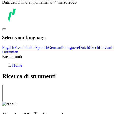
Data dell'ultimo aggiornamento: 4 marzo 2026.
Select your language
English
French
Italian
Spanish
German
Portuguese
Dutch
Czech
Latvian
L
Ukrainian
Breadcrumb
Home
Ricerca di strumenti