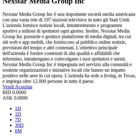
Nexstar Media Group Inc
Nexstar Media Group Inc è una importante società media americana
con una vasta rete di 197 stazioni televisive in tutto gli Stati Uniti.
L'azienda fornisce notizie locali, intrattenimento e programmi
sportivi a milioni di spettatori ogni giorno. Inoltre, Nexstar Media
Group Inc possiede e gestisce piattaforme di media digitali, tra cui
siti web e app mobili, che forniscono al pubblico online notizie,
previsioni del tempo e altri contenuti. L'obiettivo principale
dell'azienda è fornire contenuti di alta qualità e affidabili che
informino, intrattengano e coinvolgano i suoi spettatori e utenti.
Nexstar Media Group Inc è impegnata nel servizio alla comunità e
sostiene organizzazioni e iniziative locali che hanno un impatto
positivo nelle aree in cui opera. L'azienda ha sede a Irving, in Texas,
e impiega oltre 12.000 persone in tutto il paese.
Vendi
Acquista
BID
0.0000
ASK
0.0000
1H
1D
7D
30D
6M