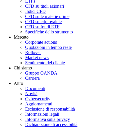
ETFs
CFD su titoli azionari
Indici CFD
CFD sulle materie prime
CFD su criptovalute
CFD su fondi ETF
Specifiche dello strumento
Mercato
Corporate actions
Quotazioni in tempo reale
Rollover
Market news
Sentimento del cliente
Chi siamo
Gruppo OANDA
Carriera
Altro
Documenti
Novità
Cybersecurity
Aggiornamenti
Esclusione di responsabilità
Informazioni legali
Informativa sulla privacy
Dichiarazione di accessibilità