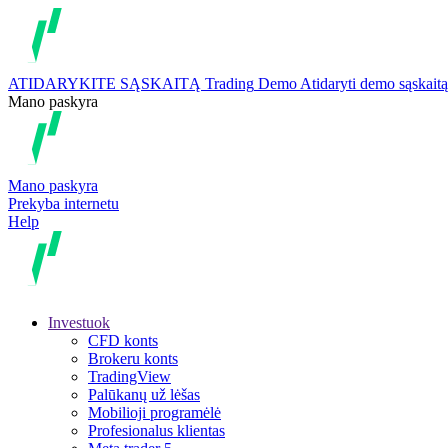
ATIDARYKITE SĄSKAITĄ
Trading
Demo
Atidaryti demo sąskaitą
Mano paskyra
Mano paskyra
Prekyba internetu
Help
Investuok
CFD konts
Brokeru konts
TradingView
Palūkanų už lėšas
Mobilioji programėlė
Profesionalus klientas