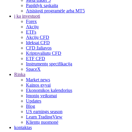
Meta trader 5
Papildyk sąskaitą
Atsisiųsti programėlę arba MT5
į ką investuoti
Forex
Akcijų
ETFs
Akcijų CFD
Ideksai CFD
CFD žaliavos
Kriptovaliutų CFD
ETF CFD
Instrumentų specifikacija
SpaceX
Rinka
Market news
Kainos gyvai
Ekonomikos kalendorius
Įmonių veiksmai
Updates
Blog
US earnings season
Learn TradingView
Klientų nuomonė
kontaktas