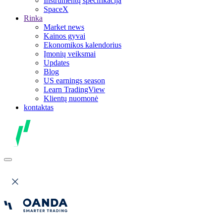
Instrumentų specifikacija
SpaceX
Rinka
Market news
Kainos gyvai
Ekonomikos kalendorius
Įmonių veiksmai
Updates
Blog
US earnings season
Learn TradingView
Klientų nuomonė
kontaktas