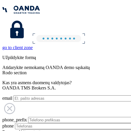
go to client zone
Užpildykite formą
Atidarykite nemokamą OANDA demo sąskaitą
Rodo section
Kas yra asmens duomenų valdytojas?
OANDA TMS Brokers S.A.
email
phone_prefix
phone