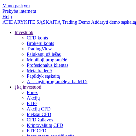
Mano paskyra
Prekyba internetu
Help
ATIDARYKITE SĄSKAITĄ
Trading
Demo
Atidaryti demo sąskaitą
Investuok
CFD konts
Brokeru konts
TradingView
Palūkanų už lėšas
Mobilioji programėlė
Profesionalus klientas
Meta trader 5
Papildyk sąskaitą
Atsisiųsti programėlę arba MT5
į ką investuoti
Forex
Akcijų
ETFs
Akcijų CFD
Ideksai CFD
CFD žaliavos
Kriptovaliutų CFD
ETF CFD