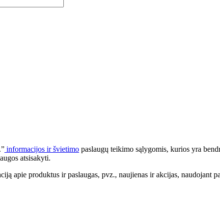
.”
informacijos ir švietimo
paslaugų teikimo sąlygomis, kurios yra bendr
augos atsisakyti.
apie produktus ir paslaugas, pvz., naujienas ir akcijas, naudojant pa