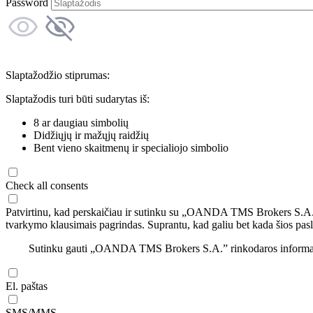
Password
Slaptažodžio stiprumas:
Slaptažodis turi būti sudarytas iš:
8 ar daugiau simbolių
Didžiųjų ir mažųjų raidžių
Bent vieno skaitmenų ir specialiojo simbolio
Check all consents
Patvirtinu, kad perskaičiau ir sutinku su „OANDA TMS Brokers S.A
tvarkymo klausimais pagrindas. Suprantu, kad galiu bet kada šios pasl
Sutinku gauti „OANDA TMS Brokers S.A.” rinkodaros informaciją 
El. paštas
SMS/MMS