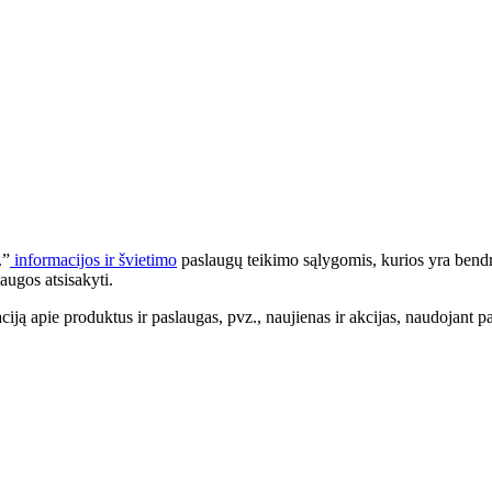
.”
informacijos ir švietimo
paslaugų teikimo sąlygomis, kurios yra bendr
augos atsisakyti.
apie produktus ir paslaugas, pvz., naujienas ir akcijas, naudojant pa