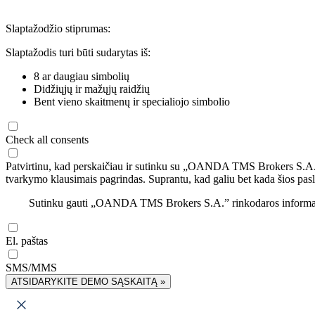
Slaptažodžio stiprumas:
Slaptažodis turi būti sudarytas iš:
8 ar daugiau simbolių
Didžiųjų ir mažųjų raidžių
Bent vieno skaitmenų ir specialiojo simbolio
Check all consents
Patvirtinu, kad perskaičiau ir sutinku su „OANDA TMS Brokers S.A
tvarkymo klausimais pagrindas. Suprantu, kad galiu bet kada šios pasl
Sutinku gauti „OANDA TMS Brokers S.A.” rinkodaros informaciją 
El. paštas
SMS/MMS
ATSIDARYKITE DEMO SĄSKAITĄ »