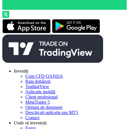
Investiți
Cont CFD OANDA
Rata dobânzii
TradingView
Aplicație mobilă
Client profesional
MetaTrader 5
Opțiuni de depunere
Descărcați aplicația sau MT5
Contact
Unde să investești
Forex