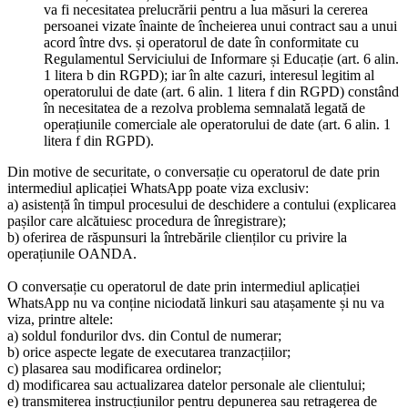
va fi necesitatea prelucrării pentru a lua măsuri la cererea
persoanei vizate înainte de încheierea unui contract sau a unui
acord între dvs. și operatorul de date în conformitate cu
Regulamentul Serviciului de Informare și Educație (art. 6 alin.
1 litera b din RGPD); iar în alte cazuri, interesul legitim al
operatorului de date (art. 6 alin. 1 litera f din RGPD) constând
în necesitatea de a rezolva problema semnalată legată de
operațiunile comerciale ale operatorului de date (art. 6 alin. 1
litera f din RGPD).
Din motive de securitate, o conversație cu operatorul de date prin
intermediul aplicației WhatsApp poate viza exclusiv:
a) asistență în timpul procesului de deschidere a contului (explicarea
pașilor care alcătuiesc procedura de înregistrare);
b) oferirea de răspunsuri la întrebările clienților cu privire la
operațiunile OANDA.
O conversație cu operatorul de date prin intermediul aplicației
WhatsApp nu va conține niciodată linkuri sau atașamente și nu va
viza, printre altele:
a) soldul fondurilor dvs. din Contul de numerar;
b) orice aspecte legate de executarea tranzacțiilor;
c) plasarea sau modificarea ordinelor;
d) modificarea sau actualizarea datelor personale ale clientului;
e) transmiterea instrucțiunilor pentru depunerea sau retragerea de