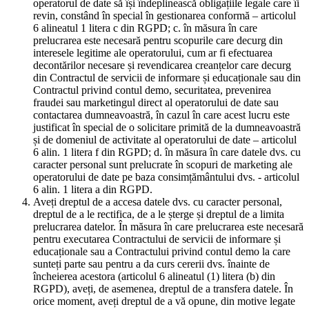
operatorul de date să își îndeplinească obligațiile legale care îi
revin, constând în special în gestionarea conformă – articolul
6 alineatul 1 litera c din RGPD; c. în măsura în care
prelucrarea este necesară pentru scopurile care decurg din
interesele legitime ale operatorului, cum ar fi efectuarea
decontărilor necesare și revendicarea creanțelor care decurg
din Contractul de servicii de informare și educaționale sau din
Contractul privind contul demo, securitatea, prevenirea
fraudei sau marketingul direct al operatorului de date sau
contactarea dumneavoastră, în cazul în care acest lucru este
justificat în special de o solicitare primită de la dumneavoastră
și de domeniul de activitate al operatorului de date – articolul
6 alin. 1 litera f din RGPD; d. în măsura în care datele dvs. cu
caracter personal sunt prelucrate în scopuri de marketing ale
operatorului de date pe baza consimțământului dvs. - articolul
6 alin. 1 litera a din RGPD.
Aveți dreptul de a accesa datele dvs. cu caracter personal,
dreptul de a le rectifica, de a le șterge și dreptul de a limita
prelucrarea datelor. În măsura în care prelucrarea este necesară
pentru executarea Contractului de servicii de informare și
educaționale sau a Contractului privind contul demo la care
sunteți parte sau pentru a da curs cererii dvs. înainte de
încheierea acestora (articolul 6 alineatul (1) litera (b) din
RGPD), aveți, de asemenea, dreptul de a transfera datele. În
orice moment, aveți dreptul de a vă opune, din motive legate