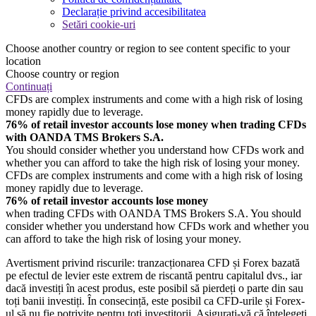
Declarație privind accesibilitatea
Setări cookie-uri
Choose another country or region to see content specific to your
location
Choose country or region
Continuați
CFDs are complex instruments and come with a high risk of losing
money rapidly due to leverage.
76% of retail investor accounts lose money when trading CFDs
with OANDA TMS Brokers S.A.
You should consider whether you understand how CFDs work and
whether you can afford to take the high risk of losing your money.
CFDs are complex instruments and come with a high risk of losing
money rapidly due to leverage.
76% of retail investor accounts lose money
when trading CFDs with OANDA TMS Brokers S.A. You should
consider whether you understand how CFDs work and whether you
can afford to take the high risk of losing your money.
Avertisment privind riscurile: tranzacționarea CFD și Forex bazată
pe efectul de levier este extrem de riscantă pentru capitalul dvs., iar
dacă investiți în acest produs, este posibil să pierdeți o parte din sau
toți banii investiți. În consecință, este posibil ca CFD-urile și Forex-
ul să nu fie potrivite pentru toți investitorii. Asigurați-vă că înțelegeți