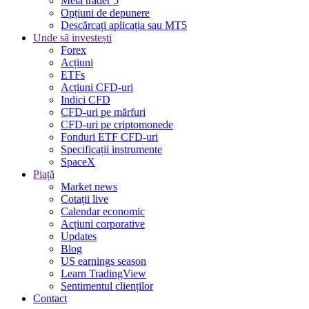
Meta trader 5
Opțiuni de depunere
Descărcați aplicația sau MT5
Unde să investești
Forex
Acțiuni
ETFs
Acțiuni CFD-uri
Indici CFD
CFD-uri pe mărfuri
CFD-uri pe criptomonede
Fonduri ETF CFD-uri
Specificații instrumente
SpaceX
Piață
Market news
Cotații live
Calendar economic
Acțiuni corporative
Updates
Blog
US earnings season
Learn TradingView
Sentimentul clienților
Contact