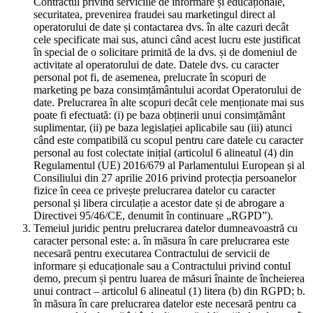
Contractul privind serviciile de informare și educaționale,
securitatea, prevenirea fraudei sau marketingul direct al
operatorului de date și contactarea dvs. în alte cazuri decât
cele specificate mai sus, atunci când acest lucru este justificat
în special de o solicitare primită de la dvs. și de domeniul de
activitate al operatorului de date. Datele dvs. cu caracter
personal pot fi, de asemenea, prelucrate în scopuri de
marketing pe baza consimțământului acordat Operatorului de
date. Prelucrarea în alte scopuri decât cele menționate mai sus
poate fi efectuată: (i) pe baza obținerii unui consimțământ
suplimentar, (ii) pe baza legislației aplicabile sau (iii) atunci
când este compatibilă cu scopul pentru care datele cu caracter
personal au fost colectate inițial (articolul 6 alineatul (4) din
Regulamentul (UE) 2016/679 al Parlamentului European și al
Consiliului din 27 aprilie 2016 privind protecția persoanelor
fizice în ceea ce privește prelucrarea datelor cu caracter
personal și libera circulație a acestor date și de abrogare a
Directivei 95/46/CE, denumit în continuare „RGPD”).
Temeiul juridic pentru prelucrarea datelor dumneavoastră cu
caracter personal este: a. în măsura în care prelucrarea este
necesară pentru executarea Contractului de servicii de
informare și educaționale sau a Contractului privind contul
demo, precum și pentru luarea de măsuri înainte de încheierea
unui contract – articolul 6 alineatul (1) litera (b) din RGPD; b.
în măsura în care prelucrarea datelor este necesară pentru ca