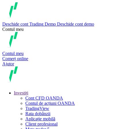
Deschide cont
Trading
Demo
Deschide cont demo
Contul meu
Contul meu
Comerț online
Ajutor
Investiți
Cont CFD OANDA
Contul de acțiuni OANDA
TradingView
Rata dobânzii
Aplicație mobilă
Client profesional