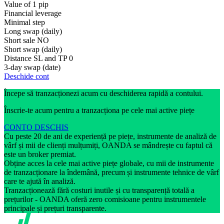
Value of 1 pip
Financial leverage
Minimal step
Long swap (daily)
Short sale
NO
Short swap (daily)
Distance SL and TP
0
3-day swap (date)
Deschide cont
Începe să tranzacționezi acum cu deschiderea rapidă a contului.
Înscrie-te acum pentru a tranzacționa pe cele mai active piețe
CONTO DESCHIS
Cu peste 20 de ani de experiență pe piețe, instrumente de analiză de
vârf și mii de clienți mulțumiți, OANDA se mândrește cu faptul că
este un broker premiat.
Obține acces la cele mai active piețe globale, cu mii de instrumente
de tranzacționare la îndemână, precum și instrumente tehnice de vârf
care te ajută în analiză.
Tranzacționează fără costuri inutile și cu transparență totală a
prețurilor - OANDA oferă zero comisioane pentru instrumentele
principale și prețuri transparente.