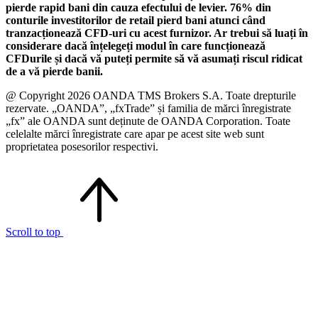
pierde rapid bani din cauza efectului de levier. 76% din
conturile investitorilor de retail pierd bani atunci când
tranzacționează CFD-uri cu acest furnizor. Ar trebui să luați în
considerare dacă înțelegeți modul în care funcționează
CFDurile și dacă vă puteți permite să vă asumați riscul ridicat
de a vă pierde banii.
@ Copyright 2026 OANDA TMS Brokers S.A. Toate drepturile
rezervate. „OANDA”, „fxTrade” și familia de mărci înregistrate
„fx” ale OANDA sunt deținute de OANDA Corporation. Toate
celelalte mărci înregistrate care apar pe acest site web sunt
proprietatea posesorilor respectivi.
Scroll to top