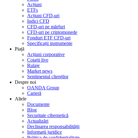
Acțiuni
ETFs
Acțiuni CFD-uri
Indici CFD
CFD-uri pe mărfuri
CFD-uri pe criptomonede
Fonduri ETF CFD-uri
Specificații instrumente
Piață
Acțiuni corporative
Cotații live
Rulaje
Market news
Sentimentul clienților
Despre noi
OANDA Group
Carieră
Altele
Documente
Blog
Securitate cibernetică
Actualizări
Declinarea responsabilității
Informații juridice
Politica de confidențialitate