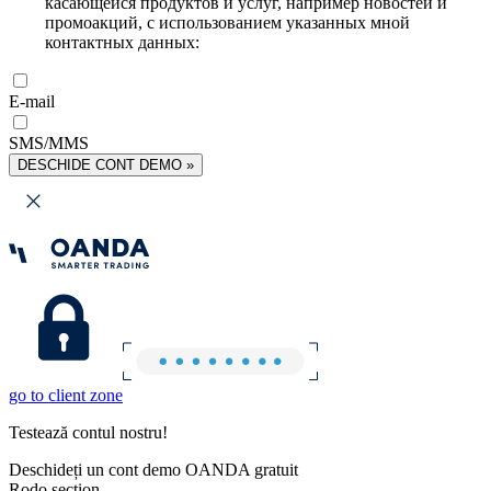
касающейся продуктов и услуг, например новостей и
промоакций, с использованием указанных мной
контактных данных:
E-mail
SMS/MMS
DESCHIDE CONT DEMO »
go to client zone
Testează contul nostru!
Deschideți un cont demo OANDA gratuit
Rodo section