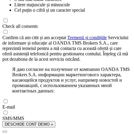
Litere majuscule și minuscule
Cel puțin o cifră și un caracter special
Check all consents
Confirm că am citit și am acceptat
Termenii și condițiile
Serviciului
de informare și educație al OANDA TMS Brokers S.A., care
reprezintă temeiul pentru a mă contacta cu această ofertă și care
oferă asistență telefonică pentru gestionarea contului. Înțeleg că mă
pot dezabona de la acest serviciu oricând.
Я даю согласие на получение от компании OANDA TMS
Brokers S.A. информации маркетингового характера,
касающейся продуктов и услуг, например новостей и
промоакций, с использованием указанных мной
контактных данных:
E-mail
SMS/MMS
DESCHIDE CONT DEMO »