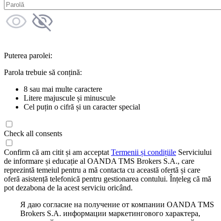
Puterea parolei:
Parola trebuie să conțină:
8 sau mai multe caractere
Litere majuscule și minuscule
Cel puțin o cifră și un caracter special
Check all consents
Confirm că am citit și am acceptat
Termenii și condițiile
Serviciului
de informare și educație al OANDA TMS Brokers S.A., care
reprezintă temeiul pentru a mă contacta cu această ofertă și care
oferă asistență telefonică pentru gestionarea contului. Înțeleg că mă
pot dezabona de la acest serviciu oricând.
Я даю согласие на получение от компании OANDA TMS
Brokers S.A. информации маркетингового характера,