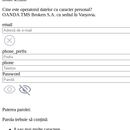
Cine este operatorul datelor cu caracter personal?
OANDA TMS Brokers S.A. cu sediul în Varșovia.
email
phone_prefix
phone
Password
Puterea parolei:
Parola trebuie să conțină:
8 sau mai multe caractere