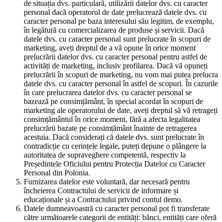
de situația dvs. particulară, utilizării datelor dvs. cu caracter
personal dacă operatorul de date prelucrează datele dvs. cu
caracter personal pe baza interesului său legitim, de exemplu,
în legătură cu comercializarea de produse și servicii. Dacă
datele dvs. cu caracter personal sunt prelucrate în scopuri de
marketing, aveți dreptul de a vă opune în orice moment
prelucrării datelor dvs. cu caracter personal pentru astfel de
activități de marketing, inclusiv profilarea. Dacă vă opuneți
prelucrării în scopuri de marketing, nu vom mai putea prelucra
datele dvs. cu caracter personal în astfel de scopuri. În cazurile
în care prelucrarea datelor dvs. cu caracter personal se
bazează pe consimțământ, în special acordat în scopuri de
marketing ale operatorului de date, aveți dreptul să vă retrageți
consimțământul în orice moment, fără a afecta legalitatea
prelucrării bazate pe consimțământ înainte de retragerea
acestuia. Dacă considerați că datele dvs. sunt prelucrate în
contradicție cu cerințele legale, puteți depune o plângere la
autoritatea de supraveghere competentă, respectiv la
Președintele Oficiului pentru Protecția Datelor cu Caracter
Personal din Polonia.
Furnizarea datelor este voluntară, dar necesară pentru
încheierea Contractului de servicii de informare și
educaționale și a Contractului privind contul demo.
Datele dumneavoastră cu caracter personal pot fi transferate
către următoarele categorii de entități: bănci, entități care oferă