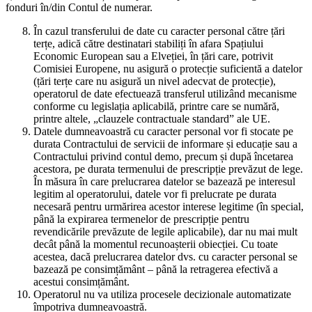
fonduri în/din Contul de numerar.
În cazul transferului de date cu caracter personal către țări
terțe, adică către destinatari stabiliți în afara Spațiului
Economic European sau a Elveției, în țări care, potrivit
Comisiei Europene, nu asigură o protecție suficientă a datelor
(țări terțe care nu asigură un nivel adecvat de protecție),
operatorul de date efectuează transferul utilizând mecanisme
conforme cu legislația aplicabilă, printre care se numără,
printre altele, „clauzele contractuale standard” ale UE.
Datele dumneavoastră cu caracter personal vor fi stocate pe
durata Contractului de servicii de informare și educație sau a
Contractului privind contul demo, precum și după încetarea
acestora, pe durata termenului de prescripție prevăzut de lege.
În măsura în care prelucrarea datelor se bazează pe interesul
legitim al operatorului, datele vor fi prelucrate pe durata
necesară pentru urmărirea acestor interese legitime (în special,
până la expirarea termenelor de prescripție pentru
revendicările prevăzute de legile aplicabile), dar nu mai mult
decât până la momentul recunoașterii obiecției. Cu toate
acestea, dacă prelucrarea datelor dvs. cu caracter personal se
bazează pe consimțământ – până la retragerea efectivă a
acestui consimțământ.
Operatorul nu va utiliza procesele decizionale automatizate
împotriva dumneavoastră.