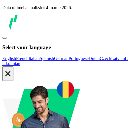
Data ultimei actualizări: 4 martie 2026.
Select your language
English
French
Italian
Spanish
German
Portuguese
Dutch
Czech
Latvian
L
Ukrainian
×