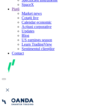
Specificații instrumente
SpaceX
Piață
Market news
Cotații live
Calendar economic
Acțiuni corporative
Updates
Blog
US earnings season
Learn TradingView
Sentimentul clienților
Contact