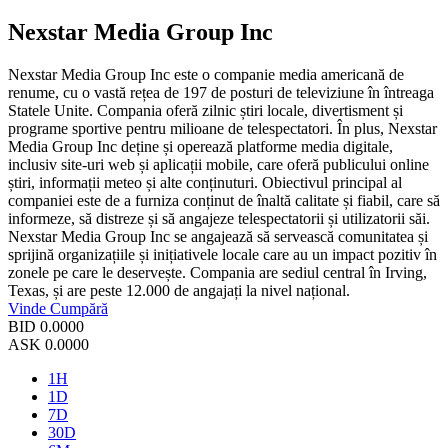
Nexstar Media Group Inc
Nexstar Media Group Inc este o companie media americană de
renume, cu o vastă rețea de 197 de posturi de televiziune în întreaga
Statele Unite. Compania oferă zilnic știri locale, divertisment și
programe sportive pentru milioane de telespectatori. În plus, Nexstar
Media Group Inc deține și operează platforme media digitale,
inclusiv site-uri web și aplicații mobile, care oferă publicului online
știri, informații meteo și alte conținuturi. Obiectivul principal al
companiei este de a furniza conținut de înaltă calitate și fiabil, care să
informeze, să distreze și să angajeze telespectatorii și utilizatorii săi.
Nexstar Media Group Inc se angajează să servească comunitatea și
sprijină organizațiile și inițiativele locale care au un impact pozitiv în
zonele pe care le deservește. Compania are sediul central în Irving,
Texas, și are peste 12.000 de angajați la nivel național.
Vinde
Cumpără
BID
0.0000
ASK
0.0000
1H
1D
7D
30D