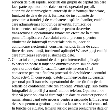
servicii de plăți rapide, societăți din grupul de capital din care
face parte operatorul de date, curieri, operatori poștali,
autorități de supraveghere, autorități de informații financiare,
furnizori de date de piață, furnizori de instrumente de
prevenire a fraudei și de combatere a spălării banilor, entități
care administrează fonduri de investiții, furnizori de
instrumente, software și platforme pentru deservirea
tranzacțiilor și operațiunilor financiare efectuate în cursul
punerii în aplicare a Acordului-cadru, precum și pentru
trimiterea de informații comerciale prin mijloace de
comunicare electronică, consilieri juridici, firme de audit,
firme de consultanță, furnizorul aplicației WhatsApp și entități
care furnizează servere și stochează date.
Contactul cu operatorul de date prin intermediul aplicației
WhatsApp poate fi inițiat de dumneavoastră sau de către
operatorul de date, în cazul în care este necesar să vă
contacteze pentru a finaliza procesul de deschidere a contului
(cont activ). În consecință, datele dumneavoastră cu caracter
personal pot fi transmise operatorului de date (în funcție de
setările de confidențialitate din aplicația WhatsApp) sub forma
fotografiei de profil și a numărului de telefon. Operatorul de
date vă poate solicita să furnizați alte date cu caracter personal
numai atunci când este necesar pentru a răspunde la întrebarea
dvs. sau pentru a gestiona problema la care se referă contactul.
În funcție de situație, temeiul juridic pentru prelucrarea datelor