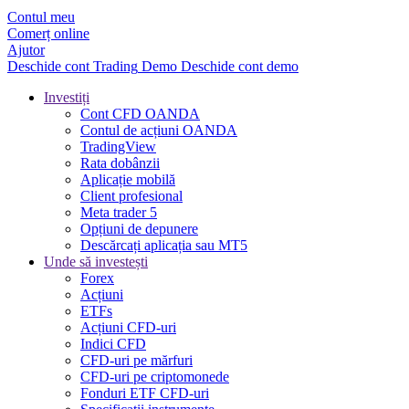
Contul meu
Comerț online
Ajutor
Deschide cont
Trading
Demo
Deschide cont demo
Investiți
Cont CFD OANDA
Contul de acțiuni OANDA
TradingView
Rata dobânzii
Aplicație mobilă
Client profesional
Meta trader 5
Opțiuni de depunere
Descărcați aplicația sau MT5
Unde să investești
Forex
Acțiuni
ETFs
Acțiuni CFD-uri
Indici CFD
CFD-uri pe mărfuri
CFD-uri pe criptomonede
Fonduri ETF CFD-uri