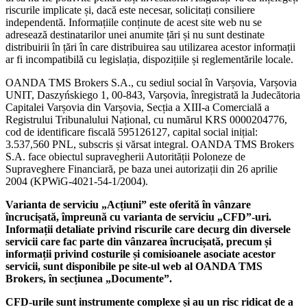
riscurile implicate și, dacă este necesar, solicitați consiliere
independentă. Informațiile conținute de acest site web nu se
adresează destinatarilor unei anumite țări și nu sunt destinate
distribuirii în țări în care distribuirea sau utilizarea acestor informații
ar fi incompatibilă cu legislația, dispozițiile și reglementările locale.
OANDA TMS Brokers S.A., cu sediul social în Varșovia, Varșovia
UNIT, Daszyńskiego 1, 00-843, Varșovia, înregistrată la Judecătoria
Capitalei Varșovia din Varșovia, Secția a XIII-a Comercială a
Registrului Tribunalului Național, cu numărul KRS 0000204776,
cod de identificare fiscală 595126127, capital social inițial:
3.537,560 PNL, subscris și vărsat integral. OANDA TMS Brokers
S.A. face obiectul supravegherii Autorității Poloneze de
Supraveghere Financiară, pe baza unei autorizații din 26 aprilie
2004 (KPWiG-4021-54-1/2004).
Varianta de serviciu „Acțiuni” este oferită în vânzare
încrucișată, împreună cu varianta de serviciu „CFD”-uri.
Informații detaliate privind riscurile care decurg din diversele
servicii care fac parte din vânzarea încrucișată, precum și
informații privind costurile și comisioanele asociate acestor
servicii, sunt disponibile pe site-ul web al OANDA TMS
Brokers, în secțiunea „Documente”.
CFD-urile sunt instrumente complexe și au un risc ridicat de a