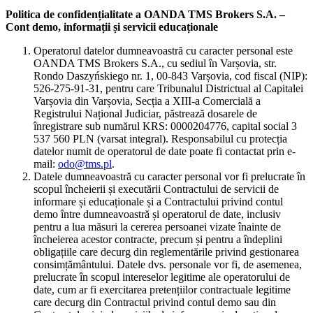
Politica de confidențialitate a OANDA TMS Brokers S.A. –
Cont demo, informații și servicii educaționale
Operatorul datelor dumneavoastră cu caracter personal este
OANDA TMS Brokers S.A., cu sediul în Varșovia, str.
Rondo Daszyńskiego nr. 1, 00-843 Varșovia, cod fiscal (NIP):
526-275-91-31, pentru care Tribunalul Districtual al Capitalei
Varșovia din Varșovia, Secția a XIII-a Comercială a
Registrului Național Judiciar, păstrează dosarele de
înregistrare sub numărul KRS: 0000204776, capital social 3
537 560 PLN (varsat integral). Responsabilul cu protecția
datelor numit de operatorul de date poate fi contactat prin e-
mail:
odo@tms.pl
.
Datele dumneavoastră cu caracter personal vor fi prelucrate în
scopul încheierii și executării Contractului de servicii de
informare și educaționale și a Contractului privind contul
demo între dumneavoastră și operatorul de date, inclusiv
pentru a lua măsuri la cererea persoanei vizate înainte de
încheierea acestor contracte, precum și pentru a îndeplini
obligațiile care decurg din reglementările privind gestionarea
consimțământului. Datele dvs. personale vor fi, de asemenea,
prelucrate în scopul intereselor legitime ale operatorului de
date, cum ar fi exercitarea pretențiilor contractuale legitime
care decurg din Contractul privind contul demo sau din