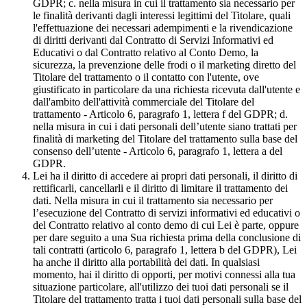
GDPR; c. nella misura in cui il trattamento sia necessario per
le finalità derivanti dagli interessi legittimi del Titolare, quali
l'effettuazione dei necessari adempimenti e la rivendicazione
di diritti derivanti dal Contratto di Servizi Informativi ed
Educativi o dal Contratto relativo al Conto Demo, la
sicurezza, la prevenzione delle frodi o il marketing diretto del
Titolare del trattamento o il contatto con l'utente, ove
giustificato in particolare da una richiesta ricevuta dall'utente e
dall'ambito dell'attività commerciale del Titolare del
trattamento - Articolo 6, paragrafo 1, lettera f del GDPR; d.
nella misura in cui i dati personali dell’utente siano trattati per
finalità di marketing del Titolare del trattamento sulla base del
consenso dell’utente - Articolo 6, paragrafo 1, lettera a del
GDPR.
Lei ha il diritto di accedere ai propri dati personali, il diritto di
rettificarli, cancellarli e il diritto di limitare il trattamento dei
dati. Nella misura in cui il trattamento sia necessario per
l’esecuzione del Contratto di servizi informativi ed educativi o
del Contratto relativo al conto demo di cui Lei è parte, oppure
per dare seguito a una Sua richiesta prima della conclusione di
tali contratti (articolo 6, paragrafo 1, lettera b del GDPR), Lei
ha anche il diritto alla portabilità dei dati. In qualsiasi
momento, hai il diritto di opporti, per motivi connessi alla tua
situazione particolare, all'utilizzo dei tuoi dati personali se il
Titolare del trattamento tratta i tuoi dati personali sulla base del