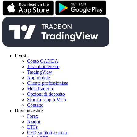
Investi
Conto OANDA
Tassi di interesse
TradingView
App mobile
Cliente professionista
MetaTrader 5
Opzioni di deposito
Scarica l'app o MT5
Contatto
Dove investire
Forex
Azioni
ETFs
CFD su titoli azionari