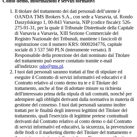
Conto demo, informazioni e servizi formativi
Il titolare del trattamento dei dati personali dell’utente è
OANDA TMS Brokers S.A., con sede a Varsavia, ul. Rondo
Daszyńskiego 1, 00-843 Varsavia, NIP (codice fiscale): 526-
275-91-31, per la quale il Tribunale Distrettuale della Capitale
di Varsavia a Varsavia, XIII Sezione Commerciale del
Registro Nazionale dei Tribunali, mantiene i fascicoli di
registrazione con il numero KRS: 0000204776, capitale
sociale di 3 537 560 PLN (interamente versato). Il
Responsabile della protezione dei dati nominato dal Titolare
del trattamento può essere contattato tramite e-mail
all'indirizzo:
odo@tms.pl
.
I tuoi dati personali saranno trattati al fine di stipulare ed
eseguire il Contratto di servizi informativi ed educativi e il
Contratto relativo al conto demo tra te e il Titolare del
trattamento, anche al fine di adottare misure su richiesta
dell'interessato prima della stipula di tali contratti, nonché per
adempiere agli obblighi derivanti dalla normativa in materia di
gestione del consenso. I tuoi dati personali saranno inoltre
trattati per le finalità degli interessi legittimi del Titolare del
trattamento, quali l'esercizio di legittime pretese contrattuali
derivanti dal Contratto relativo al conto demo o dal Contratto
di servizi informativi ed educativi, la sicurezza, la prevenzione
delle frodi o il marketing diretto del Titolare del trattamento e