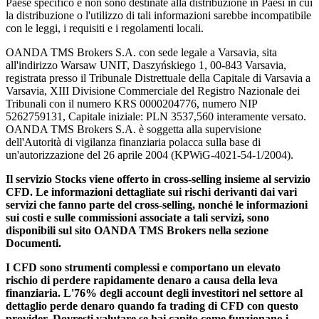
Paese specifico e non sono destinate alla distribuzione in Paesi in cui
la distribuzione o l'utilizzo di tali informazioni sarebbe incompatibile
con le leggi, i requisiti e i regolamenti locali.
OANDA TMS Brokers S.A. con sede legale a Varsavia, sita
all'indirizzo Warsaw UNIT, Daszyńskiego 1, 00-843 Varsavia,
registrata presso il Tribunale Distrettuale della Capitale di Varsavia a
Varsavia, XIII Divisione Commerciale del Registro Nazionale dei
Tribunali con il numero KRS 0000204776, numero NIP
5262759131, Capitale iniziale: PLN 3537,560 interamente versato.
OANDA TMS Brokers S.A. è soggetta alla supervisione
dell'Autorità di vigilanza finanziaria polacca sulla base di
un'autorizzazione del 26 aprile 2004 (KPWiG-4021-54-1/2004).
Il servizio Stocks viene offerto in cross-selling insieme al servizio
CFD. Le informazioni dettagliate sui rischi derivanti dai vari
servizi che fanno parte del cross-selling, nonché le informazioni
sui costi e sulle commissioni associate a tali servizi, sono
disponibili sul sito OANDA TMS Brokers nella sezione
Documenti.
I CFD sono strumenti complessi e comportano un elevato
rischio di perdere rapidamente denaro a causa della leva
finanziaria. L'76% degli account degli investitori nel settore al
dettaglio perde denaro quando fa trading di CFD con questo
provider. Dovresti valutare se hai capito come funzionano i