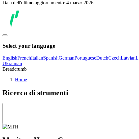
Data dell'ultimo aggiornamento: 4 marzo 2026.
Select your language
English
French
Italian
Spanish
German
Portuguese
Dutch
Czech
Latvian
L
Ukrainian
Breadcrumb
Home
Ricerca di strumenti