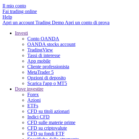
Il mio conto
Fai trading online
Help
Apri un account
Trading
Demo
Apri un conto di prova
Investi
Conto OANDA
OANDA stocks account
TradingView
Tassi di interesse
App mobile
Cliente professionista
MetaTrader 5
Opzioni di deposito
Scarica l'app o MT5
Dove investire
Forex
Azioni
ETFs
CFD su titoli azionari
Indici CFD
CFD sulle materie prime
CFD su criptovalute
CFD su fondi ETF