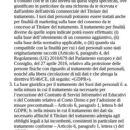
il contatto con te in casi diversi da quelli sopra specificati, ove
giustificato in particolare da una richiesta da te ricevuta e
dall'ambito dell'attività commerciale del Titolare del
trattamento. I tuoi dati personali potranno essere trattati anche
per finalità di marketing sulla base del consenso da te
concesso al Titolare del trattamento. Il trattamento per finalità
diverse da quelle sopra indicate potrà essere effettuato: (i)
sulla base dell’ottenimento di un consenso aggiuntivo, (ii)
sulla base della normativa applicabile, o (iii) quando sia
compatibile con la finalità per cui i dati personali sono stati
originariamente raccolti (Articolo 6, paragrafo 4, del
Regolamento (UE) 2016/679 del Parlamento europeo e del
Consiglio, del 27 aprile 2016, relativo alla protezione delle
persone fisiche con riguardo al trattamento dei dati personali,
nonché alla libera circolazione di tali dati e che abroga la
direttiva 95/46/CE, (di seguito: «GDPR»).
La base giuridica per il trattamento dei Suoi dati personali è: a.
nella misura in cui il trattamento sia necessario per
l’esecuzione del Contratto di Servizi Informativi ed Educativi
o del Contratto relativo al Conto Demo e per l’adozione di
misure precontrattuali – Articolo 6, paragrafo 1, lettera b del
GDPR; b. nella misura in cui il trattamento dei dati sia
necessario affinché il Titolare del trattamento adempia agli
obblighi legali a lui incombenti, consistenti in particolare nel
trattamento conforme – Articolo 6, paragrafo 1, lettera c) del