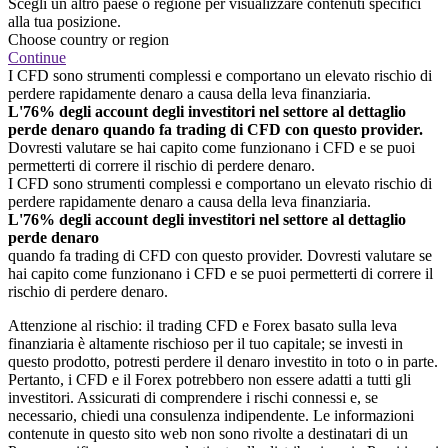
Scegli un altro paese o regione per visualizzare contenuti specifici
alla tua posizione.
Choose country or region
Continue
I CFD sono strumenti complessi e comportano un elevato rischio di
perdere rapidamente denaro a causa della leva finanziaria.
L'76% degli account degli investitori nel settore al dettaglio
perde denaro quando fa trading di CFD con questo provider.
Dovresti valutare se hai capito come funzionano i CFD e se puoi
permetterti di correre il rischio di perdere denaro.
I CFD sono strumenti complessi e comportano un elevato rischio di
perdere rapidamente denaro a causa della leva finanziaria.
L'76% degli account degli investitori nel settore al dettaglio
perde denaro
quando fa trading di CFD con questo provider. Dovresti valutare se
hai capito come funzionano i CFD e se puoi permetterti di correre il
rischio di perdere denaro.
Attenzione al rischio: il trading CFD e Forex basato sulla leva
finanziaria è altamente rischioso per il tuo capitale; se investi in
questo prodotto, potresti perdere il denaro investito in toto o in parte.
Pertanto, i CFD e il Forex potrebbero non essere adatti a tutti gli
investitori. Assicurati di comprendere i rischi connessi e, se
necessario, chiedi una consulenza indipendente. Le informazioni
contenute in questo sito web non sono rivolte a destinatari di un