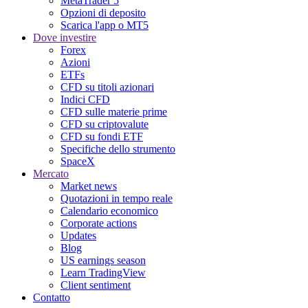
MetaTrader 5
Opzioni di deposito
Scarica l'app o MT5
Dove investire
Forex
Azioni
ETFs
CFD su titoli azionari
Indici CFD
CFD sulle materie prime
CFD su criptovalute
CFD su fondi ETF
Specifiche dello strumento
SpaceX
Mercato
Market news
Quotazioni in tempo reale
Calendario economico
Corporate actions
Updates
Blog
US earnings season
Learn TradingView
Client sentiment
Contatto