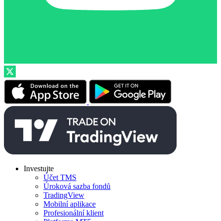
Investujte
Účet TMS
Úroková sazba fondů
TradingView
Mobilní aplikace
Profesionální klient