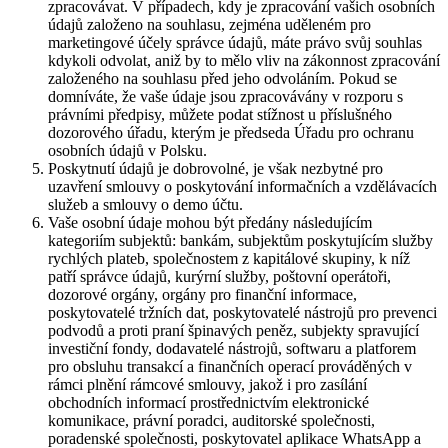
zpracovávat. V případech, kdy je zpracování vašich osobních
údajů založeno na souhlasu, zejména uděleném pro
marketingové účely správce údajů, máte právo svůj souhlas
kdykoli odvolat, aniž by to mělo vliv na zákonnost zpracování
založeného na souhlasu před jeho odvoláním. Pokud se
domníváte, že vaše údaje jsou zpracovávány v rozporu s
právními předpisy, můžete podat stížnost u příslušného
dozorového úřadu, kterým je předseda Úřadu pro ochranu
osobních údajů v Polsku.
Poskytnutí údajů je dobrovolné, je však nezbytné pro
uzavření smlouvy o poskytování informačních a vzdělávacích
služeb a smlouvy o demo účtu.
Vaše osobní údaje mohou být předány následujícím
kategoriím subjektů: bankám, subjektům poskytujícím služby
rychlých plateb, společnostem z kapitálové skupiny, k níž
patří správce údajů, kurýrní služby, poštovní operátoři,
dozorové orgány, orgány pro finanční informace,
poskytovatelé tržních dat, poskytovatelé nástrojů pro prevenci
podvodů a proti praní špinavých peněz, subjekty spravující
investiční fondy, dodavatelé nástrojů, softwaru a platforem
pro obsluhu transakcí a finančních operací prováděných v
rámci plnění rámcové smlouvy, jakož i pro zasílání
obchodních informací prostřednictvím elektronické
komunikace, právní poradci, auditorské společnosti,
poradenské společnosti, poskytovatel aplikace WhatsApp a