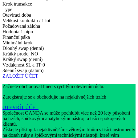
Krok transakce
Type
Otevírací doba
Velikost kontraktu / 1 lot
Požadovaná záloha
Hodnota 1 pipu
Finanční páka
Minimální krok
Dlouhý swap (denní)
Krátký prodej
NO
Krátký swap (denní)
Vzdálenost SL a TP
0
3denní swap (datum)
ZALOŽIT ÚČET
Začněte obchodovat hned s rychlým otevřením účtu.
Zaregistrujte se a obchodujte na nejaktivnějších trzích
OTEVŘÍT ÚČET
Společnost OANDA se může pochlubit více než 20 lety působení
na trzích, špičkovými analytickými nástroji a tisíci spokojených
klientů.
Získejte přístup k nejaktivnějším světovým trhům s tisíci instrumenty
na dosah ruky a špičkovými technickými nástroji, které vám