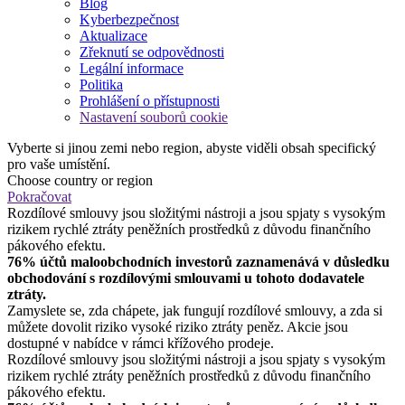
Blog
Kyberbezpečnost
Aktualizace
Zřeknutí se odpovědnosti
Legální informace
Politika
Prohlášení o přístupnosti
Nastavení souborů cookie
Vyberte si jinou zemi nebo region, abyste viděli obsah specifický
pro vaše umístění.
Choose country or region
Pokračovat
Rozdílové smlouvy jsou složitými nástroji a jsou spjaty s vysokým
rizikem rychlé ztráty peněžních prostředků z důvodu finančního
pákového efektu.
76% účtů maloobchodních investorů zaznamenává v důsledku
obchodování s rozdílovými smlouvami u tohoto dodavatele
ztráty.
Zamyslete se, zda chápete, jak fungují rozdílové smlouvy, a zda si
můžete dovolit riziko vysoké riziko ztráty peněz. Akcie jsou
dostupné v nabídce v rámci křížového prodeje.
Rozdílové smlouvy jsou složitými nástroji a jsou spjaty s vysokým
rizikem rychlé ztráty peněžních prostředků z důvodu finančního
pákového efektu.