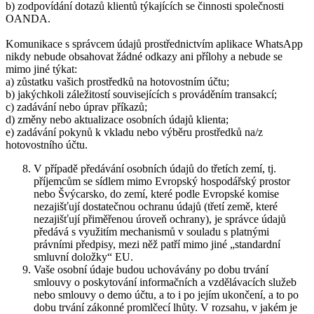
b) zodpovídání dotazů klientů týkajících se činnosti společnosti
OANDA.
Komunikace s správcem údajů prostřednictvím aplikace WhatsApp
nikdy nebude obsahovat žádné odkazy ani přílohy a nebude se
mimo jiné týkat:
a) zůstatku vašich prostředků na hotovostním účtu;
b) jakýchkoli záležitostí souvisejících s prováděním transakcí;
c) zadávání nebo úprav příkazů;
d) změny nebo aktualizace osobních údajů klienta;
e) zadávání pokynů k vkladu nebo výběru prostředků na/z
hotovostního účtu.
V případě předávání osobních údajů do třetích zemí, tj.
příjemcům se sídlem mimo Evropský hospodářský prostor
nebo Švýcarsko, do zemí, které podle Evropské komise
nezajišťují dostatečnou ochranu údajů (třetí země, které
nezajišťují přiměřenou úroveň ochrany), je správce údajů
předává s využitím mechanismů v souladu s platnými
právními předpisy, mezi něž patří mimo jiné „standardní
smluvní doložky“ EU.
Vaše osobní údaje budou uchovávány po dobu trvání
smlouvy o poskytování informačních a vzdělávacích služeb
nebo smlouvy o demo účtu, a to i po jejím ukončení, a to po
dobu trvání zákonné promlčecí lhůty. V rozsahu, v jakém je