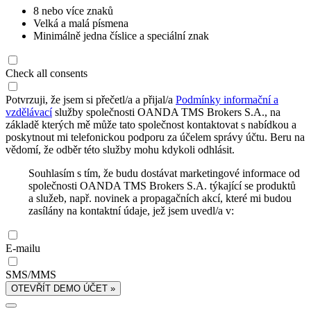
8 nebo více znaků
Velká a malá písmena
Minimálně jedna číslice a speciální znak
Check all consents
Potvrzuji, že jsem si přečetl/a a přijal/a
Podmínky informační a
vzdělávací
služby společnosti OANDA TMS Brokers S.A., na
základě kterých mě může tato společnost kontaktovat s nabídkou a
poskytnout mi telefonickou podporu za účelem správy účtu. Beru na
vědomí, že odběr této služby mohu kdykoli odhlásit.
Souhlasím s tím, že budu dostávat marketingové informace od
společnosti OANDA TMS Brokers S.A. týkající se produktů
a služeb, např. novinek a propagačních akcí, které mi budou
zasílány na kontaktní údaje, jež jsem uvedl/a v:
E-mailu
SMS/MMS
OTEVŘÍT DEMO ÚČET »