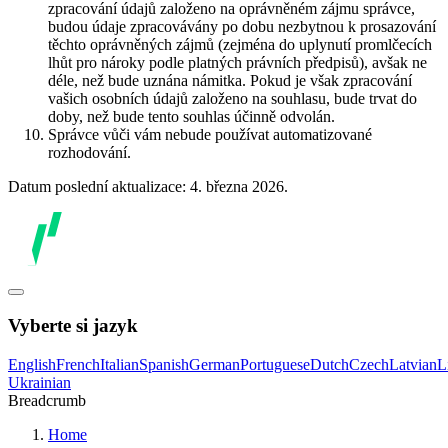
zpracování údajů založeno na oprávněném zájmu správce,
budou údaje zpracovávány po dobu nezbytnou k prosazování
těchto oprávněných zájmů (zejména do uplynutí promlčecích
lhůt pro nároky podle platných právních předpisů), avšak ne
déle, než bude uznána námitka. Pokud je však zpracování
vašich osobních údajů založeno na souhlasu, bude trvat do
doby, než bude tento souhlas účinně odvolán.
Správce vůči vám nebude používat automatizované
rozhodování.
Datum poslední aktualizace: 4. března 2026.
Vyberte si jazyk
English
French
Italian
Spanish
German
Portuguese
Dutch
Czech
Latvian
L
Ukrainian
Breadcrumb
Home