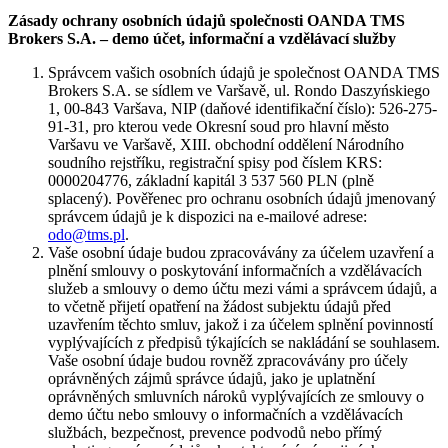
Zásady ochrany osobních údajů společnosti OANDA TMS
Brokers S.A. – demo účet, informační a vzdělávací služby
Správcem vašich osobních údajů je společnost OANDA TMS
Brokers S.A. se sídlem ve Varšavě, ul. Rondo Daszyńskiego
1, 00-843 Varšava, NIP (daňové identifikační číslo): 526-275-
91-31, pro kterou vede Okresní soud pro hlavní město
Varšavu ve Varšavě, XIII. obchodní oddělení Národního
soudního rejstříku, registrační spisy pod číslem KRS:
0000204776, základní kapitál 3 537 560 PLN (plně
splacený). Pověřenec pro ochranu osobních údajů jmenovaný
správcem údajů je k dispozici na e-mailové adrese:
odo@tms.pl
.
Vaše osobní údaje budou zpracovávány za účelem uzavření a
plnění smlouvy o poskytování informačních a vzdělávacích
služeb a smlouvy o demo účtu mezi vámi a správcem údajů, a
to včetně přijetí opatření na žádost subjektu údajů před
uzavřením těchto smluv, jakož i za účelem splnění povinností
vyplývajících z předpisů týkajících se nakládání se souhlasem.
Vaše osobní údaje budou rovněž zpracovávány pro účely
oprávněných zájmů správce údajů, jako je uplatnění
oprávněných smluvních nároků vyplývajících ze smlouvy o
demo účtu nebo smlouvy o informačních a vzdělávacích
službách, bezpečnost, prevence podvodů nebo přímý