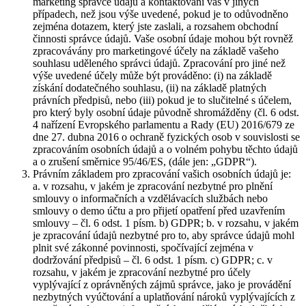
marketing správce údajů a kontaktování vás v jiných
případech, než jsou výše uvedené, pokud je to odůvodněno
zejména dotazem, který jste zaslali, a rozsahem obchodní
činnosti správce údajů. Vaše osobní údaje mohou být rovněž
zpracovávány pro marketingové účely na základě vašeho
souhlasu uděleného správci údajů. Zpracování pro jiné než
výše uvedené účely může být prováděno: (i) na základě
získání dodatečného souhlasu, (ii) na základě platných
právních předpisů, nebo (iii) pokud je to slučitelné s účelem,
pro který byly osobní údaje původně shromážděny (čl. 6 odst.
4 nařízení Evropského parlamentu a Rady (EU) 2016/679 ze
dne 27. dubna 2016 o ochraně fyzických osob v souvislosti se
zpracováním osobních údajů a o volném pohybu těchto údajů
a o zrušení směrnice 95/46/ES, (dále jen: „GDPR“).
Právním základem pro zpracování vašich osobních údajů je:
a. v rozsahu, v jakém je zpracování nezbytné pro plnění
smlouvy o informačních a vzdělávacích službách nebo
smlouvy o demo účtu a pro přijetí opatření před uzavřením
smlouvy – čl. 6 odst. 1 písm. b) GDPR; b. v rozsahu, v jakém
je zpracování údajů nezbytné pro to, aby správce údajů mohl
plnit své zákonné povinnosti, spočívající zejména v
dodržování předpisů – čl. 6 odst. 1 písm. c) GDPR; c. v
rozsahu, v jakém je zpracování nezbytné pro účely
vyplývající z oprávněných zájmů správce, jako je provádění
nezbytných vyúčtování a uplatňování nároků vyplývajících z