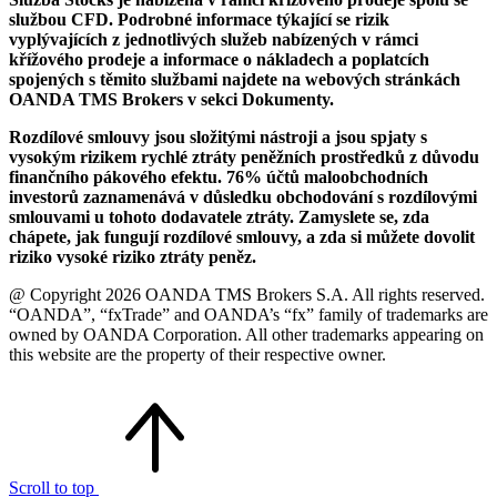
službou CFD. Podrobné informace týkající se rizik
vyplývajících z jednotlivých služeb nabízených v rámci
křížového prodeje a informace o nákladech a poplatcích
spojených s těmito službami najdete na webových stránkách
OANDA TMS Brokers v sekci Dokumenty.
Rozdílové smlouvy jsou složitými nástroji a jsou spjaty s
vysokým rizikem rychlé ztráty peněžních prostředků z důvodu
finančního pákového efektu. 76% účtů maloobchodních
investorů zaznamenává v důsledku obchodování s rozdílovými
smlouvami u tohoto dodavatele ztráty. Zamyslete se, zda
chápete, jak fungují rozdílové smlouvy, a zda si můžete dovolit
riziko vysoké riziko ztráty peněz.
@ Copyright 2026 OANDA TMS Brokers S.A. All rights reserved.
“OANDA”, “fxTrade” and OANDA’s “fx” family of trademarks are
owned by OANDA Corporation. All other trademarks appearing on
this website are the property of their respective owner.
Scroll to top