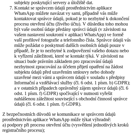
subjekty poskytující servery a úložiště dat.
Kontakt se správcem údajů prostřednictvím aplikace
WhatsApp můžete navázat vy sami, případně vás může
kontaktovat správce údajů, pokud je to nezbytné k dokončení
procesu otevření účtu (živého účtu). V důsledku toho mohou
být vaše osobní údaje předány správci údajů (v závislosti na
vašem nastavení soukromí v aplikaci WhatsApp) ve formě
vaší profilové fotografie a telefonního čísla. Správce údajů vás
může požádat o poskytnutí dalších osobních údajů pouze v
případě, že je to nezbytné k zodpovězení vašeho dotazu nebo
k vyřízení záležitosti, které se kontakt týká. V závislosti na
situaci bude právním základem pro zpracování údajů
nezbytnost zpracování za účelem přijetí opatření na žádost
subjektu údajů před uzavřením smlouvy nebo dohody
uzavřené mezi vámi a správcem údajů v souladu s předpisy
Informační a vzdělávací služby (čl. 6 odst. 1 písm. b) GDPR);
a v ostatních případech oprávněný zájem správce údajů (čl. 6
odst. 1 písm. f) GDPR) spočívající v nutnosti vyřešit
nahlášenou záležitost související s obchodní činností správce
údajů (čl. 6 odst. 1 písm. f) GDPR).
Z bezpečnostních důvodů se komunikace se správcem údajů
prostřednictvím aplikace WhatsApp může týkat výhradně:
a) podpory při procesu otevření účtu (vysvětlení jednotlivých kroků
registračního procesu);