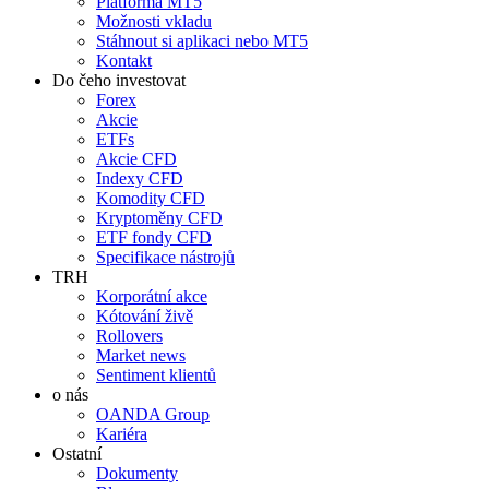
Platforma MT5
Možnosti vkladu
Stáhnout si aplikaci nebo MT5
Kontakt
Do čeho investovat
Forex
Akcie
ETFs
Akcie CFD
Indexy CFD
Komodity CFD
Kryptoměny CFD
ETF fondy CFD
Specifikace nástrojů
TRH
Korporátní akce
Kótování živě
Rollovers
Market news
Sentiment klientů
o nás
OANDA Group
Kariéra
Ostatní
Dokumenty