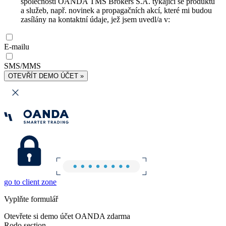
společnosti OANDA TMS Brokers S.A. týkající se produktů
a služeb, např. novinek a propagačních akcí, které mi budou
zasílány na kontaktní údaje, jež jsem uvedl/a v:
E-mailu
SMS/MMS
OTEVŘÍT DEMO ÚČET »
go to client zone
Vyplňte formulář
Otevřete si demo účet OANDA zdarma
Rodo section