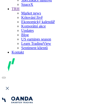
Specifikace nástrojů
SpaceX
TRH
Market news
Kótování živě
Ekonomický kalendář
Korporátní akce
Updates
Blog
US earnings season
Learn TradingView
Sentiment klientů
Kontakt