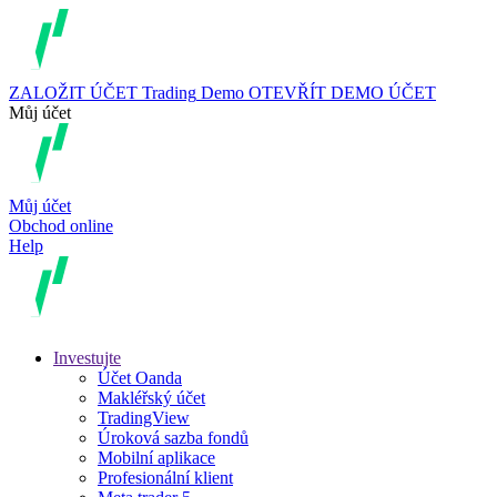
ZALOŽIT ÚČET
Trading
Demo
OTEVŘÍT DEMO ÚČET
Můj účet
Můj účet
Obchod online
Help
Investujte
Účet Oanda
Makléřský účet
TradingView
Úroková sazba fondů
Mobilní aplikace
Profesionální klient