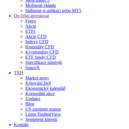
Meta trader 5
Možnosti vkladu
Stáhnout si aplikaci nebo MT5
Do čeho investovat
Forex
Akcie
ETFs
Akcie CFD
Indexy CFD
Komodity CFD
Kryptoměny CFD
ETF fondy CFD
Specifikace nástrojů
SpaceX
TRH
Market news
Kótování živě
Ekonomický kalendář
Korporátní akce
Updates
Blog
US earnings season
Learn TradingView
Sentiment klientů
Kontakt