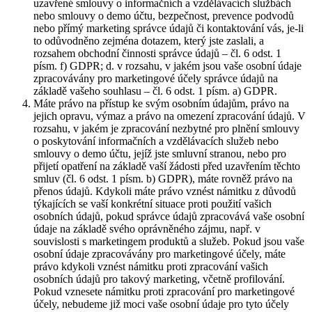
uzavřené smlouvy o informačních a vzdělávacích službách
nebo smlouvy o demo účtu, bezpečnost, prevence podvodů
nebo přímý marketing správce údajů či kontaktování vás, je-li
to odůvodněno zejména dotazem, který jste zaslali, a
rozsahem obchodní činnosti správce údajů – čl. 6 odst. 1
písm. f) GDPR; d. v rozsahu, v jakém jsou vaše osobní údaje
zpracovávány pro marketingové účely správce údajů na
základě vašeho souhlasu – čl. 6 odst. 1 písm. a) GDPR.
Máte právo na přístup ke svým osobním údajům, právo na
jejich opravu, výmaz a právo na omezení zpracování údajů. V
rozsahu, v jakém je zpracování nezbytné pro plnění smlouvy
o poskytování informačních a vzdělávacích služeb nebo
smlouvy o demo účtu, jejíž jste smluvní stranou, nebo pro
přijetí opatření na základě vaší žádosti před uzavřením těchto
smluv (čl. 6 odst. 1 písm. b) GDPR), máte rovněž právo na
přenos údajů. Kdykoli máte právo vznést námitku z důvodů
týkajících se vaší konkrétní situace proti použití vašich
osobních údajů, pokud správce údajů zpracovává vaše osobní
údaje na základě svého oprávněného zájmu, např. v
souvislosti s marketingem produktů a služeb. Pokud jsou vaše
osobní údaje zpracovávány pro marketingové účely, máte
právo kdykoli vznést námitku proti zpracování vašich
osobních údajů pro takový marketing, včetně profilování.
Pokud vznesete námitku proti zpracování pro marketingové
účely, nebudeme již moci vaše osobní údaje pro tyto účely