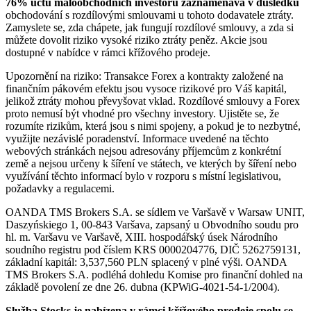
76% účtů maloobchodních investorů zaznamenává v důsledku
obchodování s rozdílovými smlouvami u tohoto dodavatele ztráty.
Zamyslete se, zda chápete, jak fungují rozdílové smlouvy, a zda si
můžete dovolit riziko vysoké riziko ztráty peněz. Akcie jsou
dostupné v nabídce v rámci křížového prodeje.
Upozornění na riziko: Transakce Forex a kontrakty založené na
finančním pákovém efektu jsou vysoce rizikové pro Váš kapitál,
jelikož ztráty mohou převyšovat vklad. Rozdílové smlouvy a Forex
proto nemusí být vhodné pro všechny investory. Ujistěte se, že
rozumíte rizikům, která jsou s nimi spojeny, a pokud je to nezbytné,
využijte nezávislé poradenství. Informace uvedené na těchto
webových stránkách nejsou adresovány příjemcům z konkrétní
země a nejsou určeny k šíření ve státech, ve kterých by šíření nebo
využívání těchto informací bylo v rozporu s místní legislativou,
požadavky a regulacemi.
OANDA TMS Brokers S.A. se sídlem ve Varšavě v Warsaw UNIT,
Daszyńskiego 1, 00-843 Varšava, zapsaný u Obvodního soudu pro
hl. m. Varšavu ve Varšavě, XIII. hospodářský úsek Národního
soudního registru pod číslem KRS 0000204776, DIČ 5262759131,
základní kapitál: 3,537,560 PLN splacený v plné výši. OANDA
TMS Brokers S.A. podléhá dohledu Komise pro finanční dohled na
základě povolení ze dne 26. dubna (KPWiG-4021-54-1/2004).
Služba Stocks je nabízena v rámci křížového prodeje spolu se