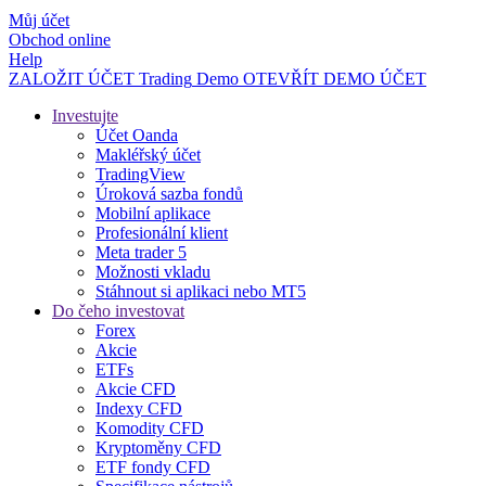
Můj účet
Obchod online
Help
ZALOŽIT ÚČET
Trading
Demo
OTEVŘÍT DEMO ÚČET
Investujte
Účet Oanda
Makléřský účet
TradingView
Úroková sazba fondů
Mobilní aplikace
Profesionální klient
Meta trader 5
Možnosti vkladu
Stáhnout si aplikaci nebo MT5
Do čeho investovat
Forex
Akcie
ETFs
Akcie CFD
Indexy CFD
Komodity CFD
Kryptoměny CFD
ETF fondy CFD