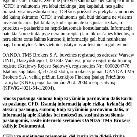
Ispėjimas dėl rizikos: Svertinė prekyba sandoriais dėl kainų skirtumo
(CFD) ir valiutomis yra labai rizikinga jūsų kapitalui, nes galite
prarasti visa investuota sumą. Dėl šios priežasties prekyba sandoriais
dėl kainų skirtumo (CFD) ir valiutomis gali būti tinkama ne visiems
investuotojams. Įsitikinkite, kad suprantate susijusias rizikas, o
prireikus – pasitarkite su nepriklausomais konsultantais. Informacija
pateikta šiame tinklapyje nera nukreipta į tam tikros šalies klientus, ir
nera skirta toms šalims kuriose šį informacija gali būti netinkama
pagal nurodytos šalies vietinius įstatymus ar teisinius reguliavimus.
OANDA TMS Brokers S.A. buveinės registracijos adresas: Warsaw
UNIT, Daszyńskiego 1, 00-843 Varšuva, įmonė registruota Įmonių
registre (Krajowy Rejestr Sądowy), registracijos Nr.: 0000204776.
Įstatinis kapitalas: 3,537.560 zlotų, sumokėtas pilnai. OANDA TMS
Brokers S.A. veiklą prižiuri Lenkijos Finansų Įstaigų Priežiūros
Tarnyba (KNF), pagal balandžio 26 d. 2004 metų įstatymą.
(KPWiG-4021-54-1/2004).
Stocks paslauga siūloma kaip kryžminio pardavimo dalis kartu
su paslauga CFD. Išsamią informaciją apie riziką, kylančią dėl
atskirų paslaugų, siūlomų kaip kryžminio pardavimo dalis, ir
informaciją apie išlaidas bei mokesčius, susijusius su šiomis
paslaugomis, rasite interneto svetainės OANDA TMS Brokers
skiltyje Dokumentai.
CFD yra sudėtingos priemonės, dėl kurių kyla didelė rizika