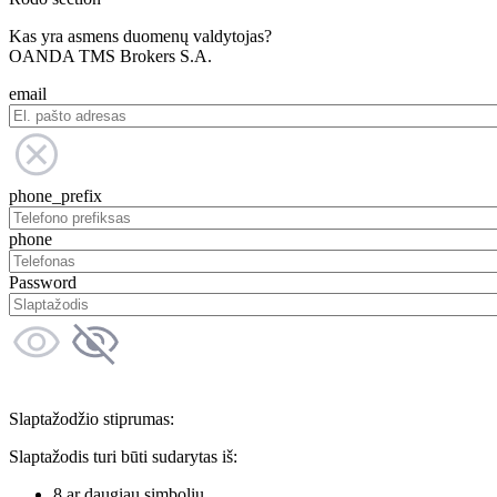
Kas yra asmens duomenų valdytojas?
OANDA TMS Brokers S.A.
email
phone_prefix
phone
Password
Slaptažodžio stiprumas:
Slaptažodis turi būti sudarytas iš:
8 ar daugiau simbolių