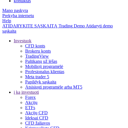
kontaktas
Mano paskyra
Prekyba internetu
Help
ATIDARYKITE SĄSKAITĄ
Trading
Demo
Atidaryti demo
sąskaitą
Investuok
CFD konts
Brokeru konts
TradingView
Palūkanų už lėšas
Mobilioji programėlė
Profesionalus klientas
Meta trader 5
Papildyk sąskaitą
Atsisiųsti programėlę arba MT5
į ką investuoti
Forex
Akcijų
ETFs
Akcijų CFD
Ideksai CFD
CFD žaliavos