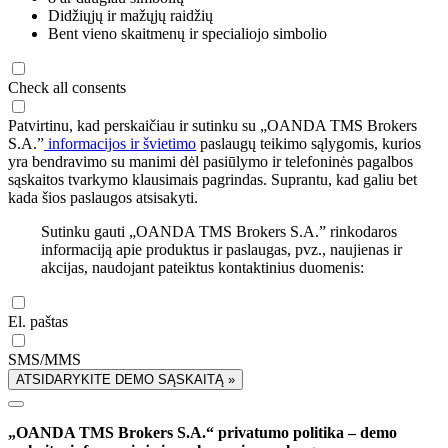
Didžiųjų ir mažųjų raidžių
Bent vieno skaitmenų ir specialiojo simbolio
Check all consents
Patvirtinu, kad perskaičiau ir sutinku su „OANDA TMS Brokers
S.A.”
informacijos ir švietimo
paslaugų teikimo sąlygomis, kurios
yra bendravimo su manimi dėl pasiūlymo ir telefoninės pagalbos
sąskaitos tvarkymo klausimais pagrindas. Suprantu, kad galiu bet
kada šios paslaugos atsisakyti.
Sutinku gauti „OANDA TMS Brokers S.A.” rinkodaros
informaciją apie produktus ir paslaugas, pvz., naujienas ir
akcijas, naudojant pateiktus kontaktinius duomenis:
El. paštas
SMS/MMS
ATSIDARYKITE DEMO SĄSKAITĄ »
„OANDA TMS Brokers S.A.“ privatumo politika – demo