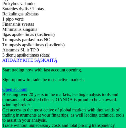
Prekybos valandos
Sutarties dydis / 1 lotas
Reikalingas užstatas
1 pipo vertė
Finansinis svertas
Minimalus žingsnis
Ilgas apsikeitimas (kasdienis)
Trumpasis pardavimas
NO
Trumpasis apsikeitimas (kasdienis)
Atstumas SL ir TP
0
3 dienų apsikeitimas (data)
ATIDARYKITE SĄSKAITĄ
Start trading now with fast account opening.
Sign-up now to trade the most active markets
Open account
Boasting over 20 years in the markets, leading analysis tools and
thousands of satisfied clients, OANDA is proud to be an award-
winning broker.
Get access to the most active of global markets with thousands of
trading instruments at your fingertips, as well leading technical tools
to assist in your analysis.
Trade without unnecessary costs and total pricing transparency -