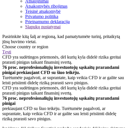
Atnaujinimai
Atsakomybės ribojimas
Teisinė atsakomybė
Privatumo politika
Prieinamumo deklaracija
Slapukų nustatymai
Pasirinkite kitą šalį ar regioną, kad pamatytumėte turinį, pritaikytą
jūsų buvimo vietai.
Choose country or region
Tęsti
CFD yra sudėtingos priemonės, dėl kurių kyla didelė rizika greitai
prarasti pinigus taikant finansinį svertą.
76 proc. neprofesionaliųjų investuotojų sąskaitų prarandami
pinigai prekiaujant CFD su šiuo teikėju.
Turėtumėte pagalvoti, ar suprantate, kaip veikia CFD ir ar galite sau
leisti prisiimti didelę riziką prarasti savo pinigus.
CFD yra sudėtingos priemonės, dėl kurių kyla didelė rizika greitai
prarasti pinigus taikant finansinį svertą.
76 proc. neprofesionaliųjų investuotojų sąskaitų prarandami
pinigai
prekiaujant CFD su šiuo teikėju. Turėtumėte pagalvoti, ar
suprantate, kaip veikia CFD ir ar galite sau leisti prisiimti didelę
riziką prarasti savo pinigus.