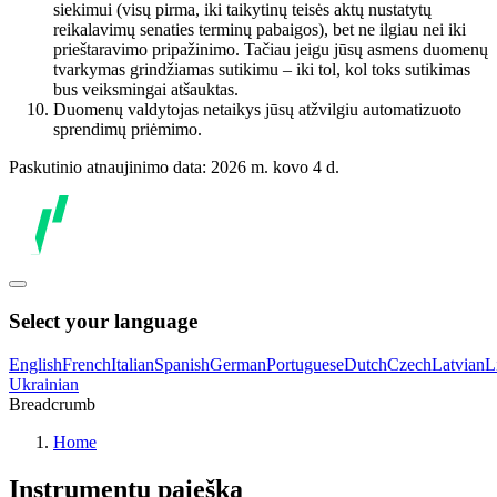
siekimui (visų pirma, iki taikytinų teisės aktų nustatytų
reikalavimų senaties terminų pabaigos), bet ne ilgiau nei iki
prieštaravimo pripažinimo. Tačiau jeigu jūsų asmens duomenų
tvarkymas grindžiamas sutikimu – iki tol, kol toks sutikimas
bus veiksmingai atšauktas.
Duomenų valdytojas netaikys jūsų atžvilgiu automatizuoto
sprendimų priėmimo.
Paskutinio atnaujinimo data: 2026 m. kovo 4 d.
Select your language
English
French
Italian
Spanish
German
Portuguese
Dutch
Czech
Latvian
L
Ukrainian
Breadcrumb
Home
Instrumentų paieška