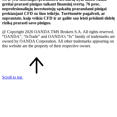
greitai prarasti pinigus taikant finansinį svertą. 76 proc.
neprofesionaliųjų investuotojų sąskaitų prarandami pinigai
prekiaujant CFD su šiuo teikėju. Turėtumėte pagalvoti, ar
suprantate, kaip veikia CFD ir ar galite sau leisti prisiimti didelę
riziką prarasti savo pinigus.
@ Copyright 2026 OANDA TMS Brokers S.A. All rights reserved.
“OANDA”, “fxTrade” and OANDA’s “fx” family of trademarks are
owned by OANDA Corporation. All other trademarks appearing on
this website are the property of their respective owner.
Scroll to top