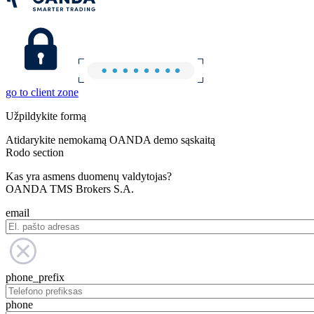
go to client zone
Užpildykite formą
Atidarykite nemokamą OANDA demo sąskaitą
Rodo section
Kas yra asmens duomenų valdytojas?
OANDA TMS Brokers S.A.
email
phone_prefix
phone