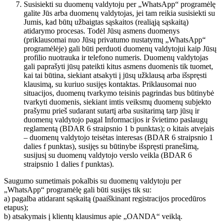
Susisiekti su duomenų valdytoju per „WhatsApp“ programėlę
galite Jūs arba duomenų valdytojas, jei tam reikia susisiekti su
Jumis, kad būtų užbaigtas sąskaitos (realiąją sąskaitą)
atidarymo procesas. Todėl Jūsų asmens duomenys
(priklausomai nuo Jūsų privatumo nustatymų „WhatsApp“
programėlėje) gali būti perduoti duomenų valdytojui kaip Jūsų
profilio nuotrauka ir telefono numeris. Duomenų valdytojas
gali paprašyti jūsų pateikti kitus asmens duomenis tik tuomet,
kai tai būtina, siekiant atsakyti į jūsų užklausą arba išspręsti
klausimą, su kuriuo susijęs kontaktas. Priklausomai nuo
situacijos, duomenų tvarkymo teisinis pagrindas bus būtinybė
tvarkyti duomenis, siekiant imtis veiksmų duomenų subjekto
prašymu prieš sudarant sutartį arba susitarimą tarp jūsų ir
duomenų valdytojo pagal Informacijos ir švietimo paslaugų
reglamentą (BDAR 6 straipsnio 1 b punktas); o kitais atvejais
– duomenų valdytojo teisėtas interesas (BDAR 6 straipsnio 1
dalies f punktas), susijęs su būtinybe išspręsti pranešimą,
susijusį su duomenų valdytojo verslo veikla (BDAR 6
straipsnio 1 dalies f punktas).
Saugumo sumetimais pokalbis su duomenų valdytoju per
„WhatsApp“ programėlę gali būti susijęs tik su:
a) pagalba atidarant sąskaitą (paaiškinant registracijos procedūros
etapus);
b) atsakymais į klientų klausimus apie „OANDA“ veiklą.