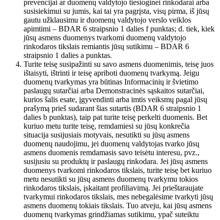
prevencijai ar duomenų valdytojo tiesioginei rinkodarai arba
susisiekimui su jumis, kai tai yra pagrįsta, visų pirma, iš jūsų
gautu užklausimu ir duomenų valdytojo verslo veiklos
apimtimi – BDAR 6 straipsnio 1 dalies f punktas; d. tiek, kiek
jūsų asmens duomenys tvarkomi duomenų valdytojo
rinkodaros tikslais remiantis jūsų sutikimu – BDAR 6
straipsnio 1 dalies a punktas.
Turite teisę susipažinti su savo asmens duomenimis, teisę juos
ištaisyti, ištrinti ir teisę apriboti duomenų tvarkymą. Jeigu
duomenų tvarkymas yra būtinas Informacinių ir švietimo
paslaugų sutarčiai arba Demonstracinės sąskaitos sutarčiai,
kurios šalis esate, įgyvendinti arba imtis veiksmų pagal jūsų
prašymą prieš sudarant šias sutartis (BDAR 6 straipsnio 1
dalies b punktas), taip pat turite teisę perkelti duomenis. Bet
kuriuo metu turite teisę, remdamiesi su jūsų konkrečia
situacija susijusiais motyvais, nesutikti su jūsų asmens
duomenų naudojimu, jei duomenų valdytojas tvarko jūsų
asmens duomenis remdamasis savo teisėtu interesu, pvz.,
susijusiu su produktų ir paslaugų rinkodara. Jei jūsų asmens
duomenys tvarkomi rinkodaros tikslais, turite teisę bet kuriuo
metu nesutikti su jūsų asmens duomenų tvarkymu tokios
rinkodaros tikslais, įskaitant profiliavimą. Jei prieštaraujate
tvarkymui rinkodaros tikslais, mes nebegalėsime tvarkyti jūsų
asmens duomenų tokiais tikslais. Tuo atveju, kai jūsų asmens
duomenų tvarkymas grindžiamas sutikimu, ypač suteiktu