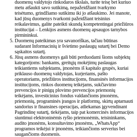
duomenų valdytojo rinkodaros tikslais, turite teisę bet kuriuo
metu atšaukti savo sutikimą, nepažeidžiant tvarkymo
teisėtumo, grindžiamo sutikimu iki jo atšaukimo. Jei manote,
kad jūsų duomenys tvarkomi pažeidžiant teisinius
reikalavimus, galite pateikti skundą kompetentingai priežiūros
institucijai – Lenkijos asmens duomenų apsaugos tarnybos
pirmininkui.
Duomenų pateikimas yra savanoriškas, tačiau būtinas
sudarant Informacinių ir švietimo paslaugų sutartį bei Demo
sąskaitos sutartį.
Jūsų asmens duomenys gali būti perduodami šioms subjektų
kategorijoms: bankams, greitųjų mokėjimų paslaugas
teikiantiems subjektams, įmonėms iš kapitalo grupės, kuriai
priklauso duomenų valdytojas, kurjeriams, pašto
operatoriams, priežiūros institucijoms, finansinės informacijos
institucijoms, rinkos duomenų teikėjams, sukčiavimo
prevencijos ir pinigų plovimo prevencijos priemonių
teikėjams, investicinius fondus valdančioms įmonėms,
priemonių, programinės įrangos ir platformų, skirtų aptarnauti
sandorius ir finansines operacijas, atliekamas įgyvendinant
Pagrindinę sutartį, tiekėjams, taip pat komercinės informacijos
siuntimui elektroninėmis ryšio priemonėmis, teisininkams,
audito įmonėms, konsultavimo įmonėms, „WhatsApp“
programos teikėjui ir įmonėms, teikiančioms serverius bei
saugančioms duomenis.