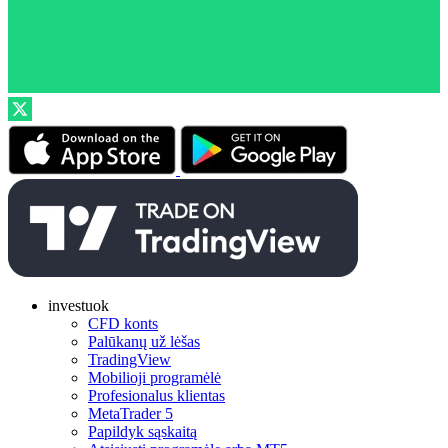
investuok
CFD konts
Palūkanų už lėšas
TradingView
Mobilioji programėlė
Profesionalus klientas
MetaTrader 5
Papildyk sąskaitą