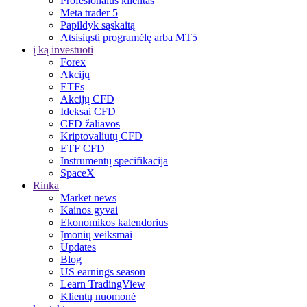
Profesionalus klientas
Meta trader 5
Papildyk sąskaitą
Atsisiųsti programėlę arba MT5
į ką investuoti
Forex
Akcijų
ETFs
Akcijų CFD
Ideksai CFD
CFD žaliavos
Kriptovaliutų CFD
ETF CFD
Instrumentų specifikacija
SpaceX
Rinka
Market news
Kainos gyvai
Ekonomikos kalendorius
Įmonių veiksmai
Updates
Blog
US earnings season
Learn TradingView
Klientų nuomonė