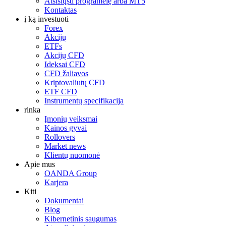
Atsisiųsti programėlę arba MT5
Kontaktas
į ką investuoti
Forex
Akcijų
ETFs
Akcijų CFD
Ideksai CFD
CFD žaliavos
Kriptovaliutų CFD
ETF CFD
Instrumentų specifikacija
rinka
Įmonių veiksmai
Kainos gyvai
Rollovers
Market news
Klientų nuomonė
Apie mus
OANDA Group
Karjera
Kiti
Dokumentai
Blog
Kibernetinis saugumas