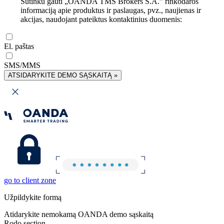
Sutinku gauti „OANDA TMS Brokers S.A.” rinkodaros
informaciją apie produktus ir paslaugas, pvz., naujienas ir
akcijas, naudojant pateiktus kontaktinius duomenis:
El. paštas
SMS/MMS
ATSIDARYKITE DEMO SĄSKAITĄ »
go to client zone
Užpildykite formą
Atidarykite nemokamą OANDA demo sąskaitą
Rodo section