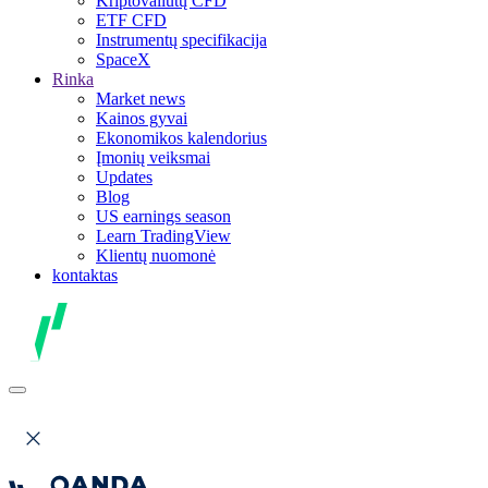
Kriptovaliutų CFD
ETF CFD
Instrumentų specifikacija
SpaceX
Rinka
Market news
Kainos gyvai
Ekonomikos kalendorius
Įmonių veiksmai
Updates
Blog
US earnings season
Learn TradingView
Klientų nuomonė
kontaktas