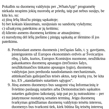
Pokalbis su duomenų valdytoju per „WhatsApp“ programėlę
niekada neapims jokių nuorodų ar priedų, taip pat nebus susijęs, be
kita ko, su:
a) jūsų lėšų likučiu pinigų sąskaitoje;
b) bet kokiais klausimais, susijusiais su sandorių vykdymu;
c) užsakymų pateikimu ar jų keitimu;
d) kliento asmens duomenų keitimu ar atnaujinimu;
e) nurodymų dėl lėšų įnešimo į pinigų sąskaitą ar išėmimo iš jos
pateikimu.
Perduodant asmens duomenis į trečiąsias šalis, t. y. gavėjams,
įsisteigusiems už Europos ekonominės erdvės ar Šveicarijos
ribų, į šalis, kurios, Europos Komisijos nuomone, neužtikrina
pakankamos duomenų apsaugos (trečiosios šalys,
neužtikrinančios tinkamo apsaugos lygio), duomenų
valdytojas juos perduoda naudodamasis mechanizmais,
atitinkančiais galiojančius teisės aktus, tarp kurių yra, be kita
ko, ES „standartinės sutartinės sąlygos“.
Jūsų asmens duomenys bus saugomi visą Informacinių ir
švietimo paslaugų sutarties arba Demonstracinės sąskaitos
sutarties galiojimo laikotarpį, taip pat po jų nutraukimo – per
įstatymuose nustatytą senaties terminą. Jeigu duomenų
tvarkymas grindžiamas duomenų valdytojo teisėtu interesu,
duomenys bus tvarkomi tiek, kiek būtina šių teisėtų interesų