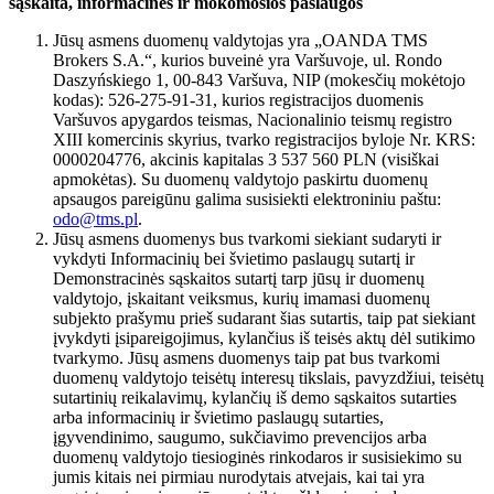
sąskaita, informacinės ir mokomosios paslaugos
Jūsų asmens duomenų valdytojas yra „OANDA TMS
Brokers S.A.“, kurios buveinė yra Varšuvoje, ul. Rondo
Daszyńskiego 1, 00-843 Varšuva, NIP (mokesčių mokėtojo
kodas): 526-275-91-31, kurios registracijos duomenis
Varšuvos apygardos teismas, Nacionalinio teismų registro
XIII komercinis skyrius, tvarko registracijos byloje Nr. KRS:
0000204776, akcinis kapitalas 3 537 560 PLN (visiškai
apmokėtas). Su duomenų valdytojo paskirtu duomenų
apsaugos pareigūnu galima susisiekti elektroniniu paštu:
odo@tms.pl
.
Jūsų asmens duomenys bus tvarkomi siekiant sudaryti ir
vykdyti Informacinių bei švietimo paslaugų sutartį ir
Demonstracinės sąskaitos sutartį tarp jūsų ir duomenų
valdytojo, įskaitant veiksmus, kurių imamasi duomenų
subjekto prašymu prieš sudarant šias sutartis, taip pat siekiant
įvykdyti įsipareigojimus, kylančius iš teisės aktų dėl sutikimo
tvarkymo. Jūsų asmens duomenys taip pat bus tvarkomi
duomenų valdytojo teisėtų interesų tikslais, pavyzdžiui, teisėtų
sutartinių reikalavimų, kylančių iš demo sąskaitos sutarties
arba informacinių ir švietimo paslaugų sutarties,
įgyvendinimo, saugumo, sukčiavimo prevencijos arba
duomenų valdytojo tiesioginės rinkodaros ir susisiekimo su
jumis kitais nei pirmiau nurodytais atvejais, kai tai yra