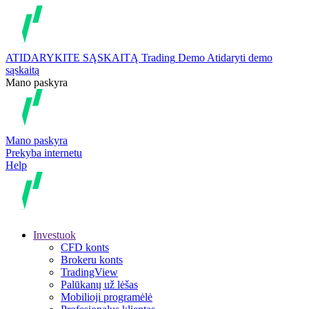
ATIDARYKITE SĄSKAITĄ
Trading
Demo
Atidaryti demo
sąskaitą
Mano paskyra
Mano paskyra
Prekyba internetu
Help
Investuok
CFD konts
Brokeru konts
TradingView
Palūkanų už lėšas
Mobilioji programėlė