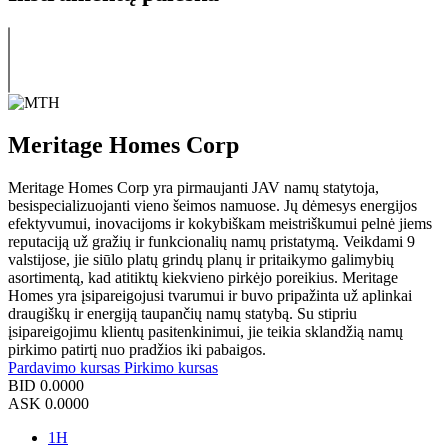
Meritage Homes Corp
Meritage Homes Corp yra pirmaujanti JAV namų statytoja,
besispecializuojanti vieno šeimos namuose. Jų dėmesys energijos
efektyvumui, inovacijoms ir kokybiškam meistriškumui pelnė jiems
reputaciją už gražių ir funkcionalių namų pristatymą. Veikdami 9
valstijose, jie siūlo platų grindų planų ir pritaikymo galimybių
asortimentą, kad atitiktų kiekvieno pirkėjo poreikius. Meritage
Homes yra įsipareigojusi tvarumui ir buvo pripažinta už aplinkai
draugiškų ir energiją taupančių namų statybą. Su stipriu
įsipareigojimu klientų pasitenkinimui, jie teikia sklandžią namų
pirkimo patirtį nuo pradžios iki pabaigos.
Pardavimo kursas
Pirkimo kursas
BID
0.0000
ASK
0.0000
1H