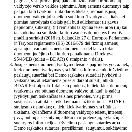
pagrįsta, visų pirma, jūsų pateiktu užklausimu ir duomenų
valdytojo verslo veiklos apimtimi. Jūsų asmens duomenys taip
pat gali būti tvarkomi rinkodaros tikslais, remiantis jūsų
duomenų valdytojui suteiktu sutikimu. Tvarkymas kitais nei
pirmiau nurodytais tikslais gali būti atliekamas: (i) gavus
papildomą sutikimą, (ii) remiantis taikytina teise, arba (iii) kai
tai suderinama su tikslu, kuriuo asmens duomenys buvo iš
pradžių surinkti (2016 m. balandžio 27 d. Europos Parlamento
ir Tarybos reglamento (ES) 2016/679 dėl fizinių asmenų
apsaugos tvarkant asmens duomenis ir dėl laisvo tokių
duomenų judėjimo bei kuriuo panaikinama Direktyva
95/46/EB (toliau – BDAR) 6 straipsnio 4 dalis).
Jūsų asmens duomenų tvarkymo teisinis pagrindas yra: a. tiek,
kiek duomenų tvarkymas yra būtinas Informacinių ir švietimo
paslaugų sutarčiai bei Demo sąskaitos sutarčiai įvykdyti ir
veiksmams, atliekamiems prieš sudarant sutartį, atlikti –
BDAR 6 straipsnio 1 dalies b punktas; b. tiek, kiek duomenų
tvarkymas yra būtinas duomenų valdytojui, kad jis galėtų
įvykdyti jam tenkančias teisines prievoles, visų pirma
susijusias su atitikties reikalavimams užtikrinimu – BDAR 6
straipsnio c punktas; c. tiek, kiek tvarkymas yra būtinas
tikslams, kylančiems iš duomenų valdytojo teisėtų interesų,
pvz., būtinų atsiskaitymų atlikimui ir pretenzijų, kylančių iš
sudarytos Informacijos ir švietimo paslaugų sutarties arba
Demo sąskaitos sutarties, pareiškimui, saugumui, sukčiavimo