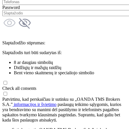
Password
Slaptažodžio stiprumas:
Slaptažodis turi būti sudarytas iš:
8 ar daugiau simbolių
Didžiųjų ir mažųjų raidžių
Bent vieno skaitmenų ir specialiojo simbolio
Check all consents
Patvirtinu, kad perskaičiau ir sutinku su „OANDA TMS Brokers
S.A.”
informacijos ir švietimo
paslaugų teikimo sąlygomis, kurios
yra bendravimo su manimi dėl pasiūlymo ir telefoninės pagalbos
sąskaitos tvarkymo klausimais pagrindas. Suprantu, kad galiu bet
kada šios paslaugos atsisakyti.