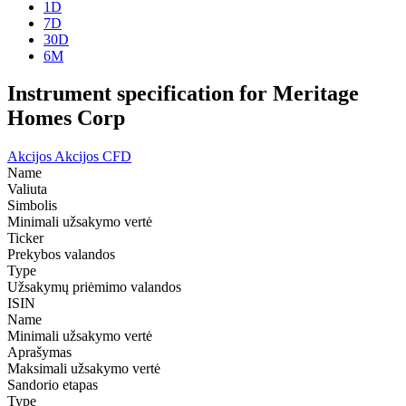
1D
7D
30D
6M
Instrument specification for Meritage
Homes Corp
Akcijos
Akcijos CFD
Name
Valiuta
Simbolis
Minimali užsakymo vertė
Ticker
Prekybos valandos
Type
Užsakymų priėmimo valandos
ISIN
Name
Minimali užsakymo vertė
Aprašymas
Maksimali užsakymo vertė
Sandorio etapas
Type