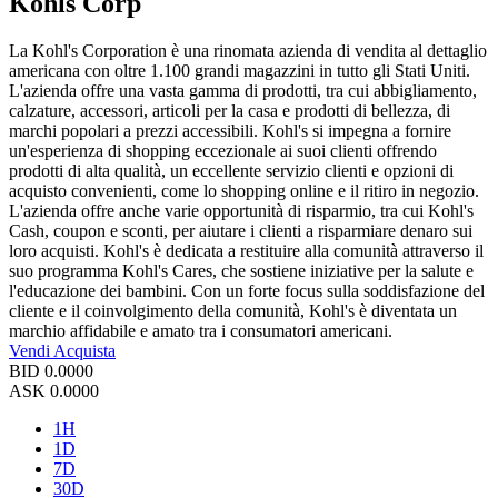
Kohls Corp
La Kohl's Corporation è una rinomata azienda di vendita al dettaglio
americana con oltre 1.100 grandi magazzini in tutto gli Stati Uniti.
L'azienda offre una vasta gamma di prodotti, tra cui abbigliamento,
calzature, accessori, articoli per la casa e prodotti di bellezza, di
marchi popolari a prezzi accessibili. Kohl's si impegna a fornire
un'esperienza di shopping eccezionale ai suoi clienti offrendo
prodotti di alta qualità, un eccellente servizio clienti e opzioni di
acquisto convenienti, come lo shopping online e il ritiro in negozio.
L'azienda offre anche varie opportunità di risparmio, tra cui Kohl's
Cash, coupon e sconti, per aiutare i clienti a risparmiare denaro sui
loro acquisti. Kohl's è dedicata a restituire alla comunità attraverso il
suo programma Kohl's Cares, che sostiene iniziative per la salute e
l'educazione dei bambini. Con un forte focus sulla soddisfazione del
cliente e il coinvolgimento della comunità, Kohl's è diventata un
marchio affidabile e amato tra i consumatori americani.
Vendi
Acquista
BID
0.0000
ASK
0.0000
1H
1D
7D
30D