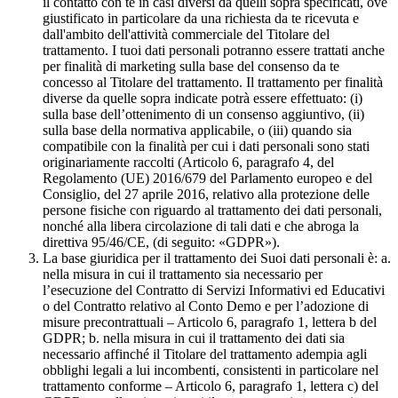
il contatto con te in casi diversi da quelli sopra specificati, ove
giustificato in particolare da una richiesta da te ricevuta e
dall'ambito dell'attività commerciale del Titolare del
trattamento. I tuoi dati personali potranno essere trattati anche
per finalità di marketing sulla base del consenso da te
concesso al Titolare del trattamento. Il trattamento per finalità
diverse da quelle sopra indicate potrà essere effettuato: (i)
sulla base dell’ottenimento di un consenso aggiuntivo, (ii)
sulla base della normativa applicabile, o (iii) quando sia
compatibile con la finalità per cui i dati personali sono stati
originariamente raccolti (Articolo 6, paragrafo 4, del
Regolamento (UE) 2016/679 del Parlamento europeo e del
Consiglio, del 27 aprile 2016, relativo alla protezione delle
persone fisiche con riguardo al trattamento dei dati personali,
nonché alla libera circolazione di tali dati e che abroga la
direttiva 95/46/CE, (di seguito: «GDPR»).
La base giuridica per il trattamento dei Suoi dati personali è: a.
nella misura in cui il trattamento sia necessario per
l’esecuzione del Contratto di Servizi Informativi ed Educativi
o del Contratto relativo al Conto Demo e per l’adozione di
misure precontrattuali – Articolo 6, paragrafo 1, lettera b del
GDPR; b. nella misura in cui il trattamento dei dati sia
necessario affinché il Titolare del trattamento adempia agli
obblighi legali a lui incombenti, consistenti in particolare nel
trattamento conforme – Articolo 6, paragrafo 1, lettera c) del