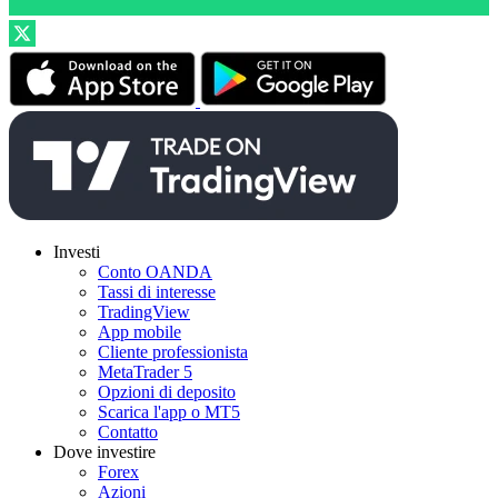
Investi
Conto OANDA
Tassi di interesse
TradingView
App mobile
Cliente professionista
MetaTrader 5
Opzioni di deposito
Scarica l'app o MT5
Contatto
Dove investire
Forex
Azioni