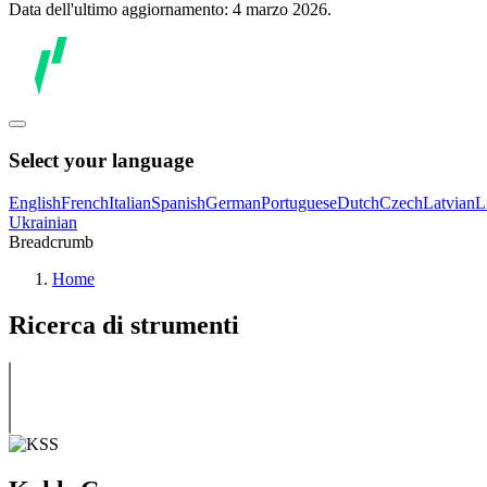
Data dell'ultimo aggiornamento: 4 marzo 2026.
Select your language
English
French
Italian
Spanish
German
Portuguese
Dutch
Czech
Latvian
L
Ukrainian
Breadcrumb
Home
Ricerca di strumenti