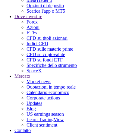
MetaTrader 5
Opzioni di deposito
Scarica l'app o MT5
Dove investire
Forex
Azioni
ETFs
CFD su titoli azionari
Indici CFD
CFD sulle materie prime
CFD su criptovalute
CFD su fondi ETF
Specifiche dello strumento
SpaceX
Mercato
Market news
Quotazioni in tempo reale
Calendario economico
Corporate actions
Updates
Blog
US earnings season
Learn TradingView
Client sentiment
Contatto