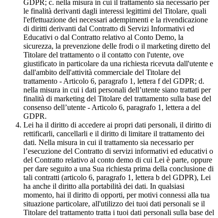
GDPR; c. nella misura in cui il trattamento sia necessario per
le finalità derivanti dagli interessi legittimi del Titolare, quali
l'effettuazione dei necessari adempimenti e la rivendicazione
di diritti derivanti dal Contratto di Servizi Informativi ed
Educativi o dal Contratto relativo al Conto Demo, la
sicurezza, la prevenzione delle frodi o il marketing diretto del
Titolare del trattamento o il contatto con l'utente, ove
giustificato in particolare da una richiesta ricevuta dall'utente e
dall'ambito dell'attività commerciale del Titolare del
trattamento - Articolo 6, paragrafo 1, lettera f del GDPR; d.
nella misura in cui i dati personali dell’utente siano trattati per
finalità di marketing del Titolare del trattamento sulla base del
consenso dell’utente - Articolo 6, paragrafo 1, lettera a del
GDPR.
Lei ha il diritto di accedere ai propri dati personali, il diritto di
rettificarli, cancellarli e il diritto di limitare il trattamento dei
dati. Nella misura in cui il trattamento sia necessario per
l’esecuzione del Contratto di servizi informativi ed educativi o
del Contratto relativo al conto demo di cui Lei è parte, oppure
per dare seguito a una Sua richiesta prima della conclusione di
tali contratti (articolo 6, paragrafo 1, lettera b del GDPR), Lei
ha anche il diritto alla portabilità dei dati. In qualsiasi
momento, hai il diritto di opporti, per motivi connessi alla tua
situazione particolare, all'utilizzo dei tuoi dati personali se il
Titolare del trattamento tratta i tuoi dati personali sulla base del