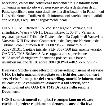
necessario, chiedi una consulenza indipendente. Le informazioni
contenute in questo sito web non sono rivolte a destinatari di un
Paese specifico e non sono destinate alla distribuzione in Paesi in cui
la distribuzione o l'utilizzo di tali informazioni sarebbe incompatibile
con le leggi, i requisiti e i regolamenti locali.
OANDA TMS Brokers S.A. con sede legale a Varsavia, sita
all'indirizzo Warsaw UNIT, Daszyńskiego 1, 00-843 Varsavia,
registrata presso il Tribunale Distrettuale della Capitale di Varsavia a
Varsavia, XIII Divisione Commerciale del Registro Nazionale dei
Tribunali con il numero KRS 0000204776, numero NIP
5262759131, Capitale iniziale: PLN 3537,560 interamente versato.
OANDA TMS Brokers S.A. è soggetta alla supervisione
dell'Autorità di vigilanza finanziaria polacca sulla base di
un'autorizzazione del 26 aprile 2004 (KPWiG-4021-54-1/2004).
Il servizio Stocks viene offerto in cross-selling insieme al servizio
CFD. Le informazioni dettagliate sui rischi derivanti dai vari
servizi che fanno parte del cross-selling, nonché le informazioni
sui costi e sulle commissioni associate a tali servizi, sono
disponibili sul sito OANDA TMS Brokers nella sezione
Documenti.
I CFD sono strumenti complessi e comportano un elevato
rischio di perdere rapidamente denaro a causa della leva