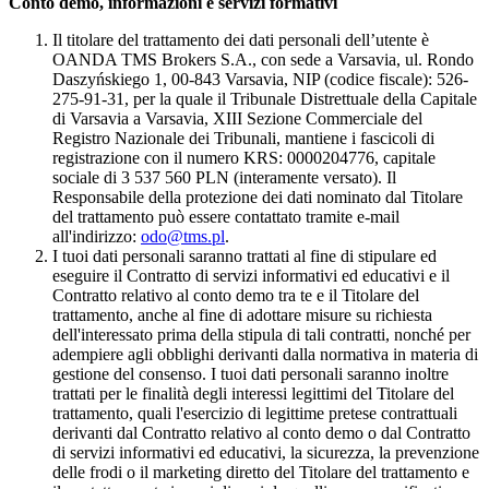
Conto demo, informazioni e servizi formativi
Il titolare del trattamento dei dati personali dell’utente è
OANDA TMS Brokers S.A., con sede a Varsavia, ul. Rondo
Daszyńskiego 1, 00-843 Varsavia, NIP (codice fiscale): 526-
275-91-31, per la quale il Tribunale Distrettuale della Capitale
di Varsavia a Varsavia, XIII Sezione Commerciale del
Registro Nazionale dei Tribunali, mantiene i fascicoli di
registrazione con il numero KRS: 0000204776, capitale
sociale di 3 537 560 PLN (interamente versato). Il
Responsabile della protezione dei dati nominato dal Titolare
del trattamento può essere contattato tramite e-mail
all'indirizzo:
odo@tms.pl
.
I tuoi dati personali saranno trattati al fine di stipulare ed
eseguire il Contratto di servizi informativi ed educativi e il
Contratto relativo al conto demo tra te e il Titolare del
trattamento, anche al fine di adottare misure su richiesta
dell'interessato prima della stipula di tali contratti, nonché per
adempiere agli obblighi derivanti dalla normativa in materia di
gestione del consenso. I tuoi dati personali saranno inoltre
trattati per le finalità degli interessi legittimi del Titolare del
trattamento, quali l'esercizio di legittime pretese contrattuali
derivanti dal Contratto relativo al conto demo o dal Contratto
di servizi informativi ed educativi, la sicurezza, la prevenzione
delle frodi o il marketing diretto del Titolare del trattamento e